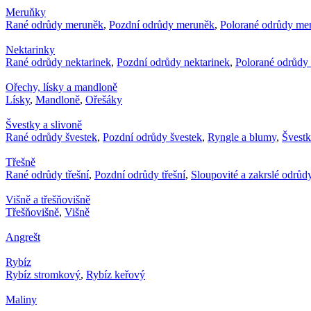
Meruňky
Rané odrůdy meruněk
,
Pozdní odrůdy meruněk
,
Polorané odrůdy me
Nektarinky
Rané odrůdy nektarinek
,
Pozdní odrůdy nektarinek
,
Polorané odrůdy 
Ořechy, lísky a mandloně
Lísky
,
Mandloně
,
Ořešáky
Švestky a slivoně
Rané odrůdy švestek
,
Pozdní odrůdy švestek
,
Ryngle a blumy
,
Švest
Třešně
Rané odrůdy třešní
,
Pozdní odrůdy třešní
,
Sloupovité a zakrslé odrůdy
Višně a třešňovišně
Třešňovišně
,
Višně
Angrešt
Rybíz
Rybíz stromkový
,
Rybíz keřový
Maliny