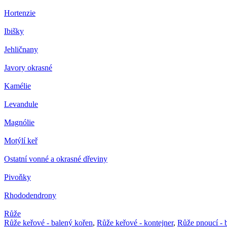
Hortenzie
Ibišky
Jehličnany
Javory okrasné
Kamélie
Levandule
Magnólie
Motýlí keř
Ostatní vonné a okrasné dřeviny
Pivoňky
Rhododendrony
Růže
Růže keřové - balený kořen
,
Růže keřové - kontejner
,
Růže pnoucí - 