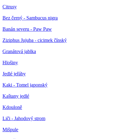
Citrusy
Bez černý - Sambucus nigra
Banán severu - Paw Paw
Ziziphus Jujuba - cicimek čínský
Granátová jablka
Hlošiny
Jedlé jeřáby
Kaki - Tomel japonský
Kaštany jedlé
Kdouloně
Liči - Jahodový strom
Mišpule