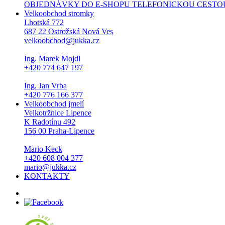
OBJEDNÁVKY DO E-SHOPU TELEFONICKOU CESTOU NEPŘI
Velkoobchod stromky
Lhotská 772
687 22 Ostrožská Nová Ves
velkoobchod@jukka.cz
Ing. Marek Mojdl
+420 774 647 197
Ing. Jan Vrba
+420 776 166 377
Velkoobchod jmelí
Velkotržnice Lipence
K Radotínu 492
156 00 Praha-Lipence
Mario Keck
+420 608 004 377
mario@jukka.cz
KONTAKTY