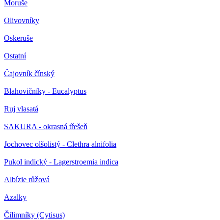
Moruše
Olivovníky
Oskeruše
Ostatní
Čajovník čínský
Blahovičníky - Eucalyptus
Ruj vlasatá
SAKURA - okrasná třešeň
Jochovec olšolistý - Clethra alnifolia
Pukol indický - Lagerstroemia indica
Albízie růžová
Azalky
Čilimníky (Cytisus)