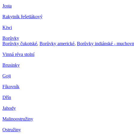
Josta
Rakytník řešetlákový
Kiwi
Borůvky
Borůvky čukotské
,
Borůvky americké
,
Borůvky indiánské - muchovn
Vinná réva stolní
Brusinky
Goji
Fíkovník
Dřín
Jahody
Malinoostružiny
Ostružiny