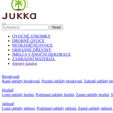
OVOCNÉ STROMKY
DROBNÉ OVOCE
NETRADIČNÍ OVOCE
OKRASNÉ DŘEVINY
JMELÍ A VÁNOČNÍ DEKORACE
ZAHRADNÍ MATERIÁL
Jmenný katalog
Broskvoně
Rané odrůdy broskvoní
,
Pozdní odrůdy broskvoní
,
Zakrslé odrůdy b
Hrušně
Letní odrůdy hrušní
,
Podzimní odrůdy hrušní
,
Zimní odrůdy hrušní
,
S
Jabloně
Letní odrůdy jabloní
,
Podzimní odrůdy jabloní
,
Zimní odrůdy jabloní