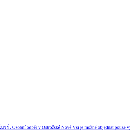
ní odběr v Ostrožské Nové Vsi je možné objednat pouze výše