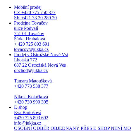
Mobilní prodej
CZ +420 775 750 377
SK +421 33 20 289 20
Prodejna Tovačov
ulice Podvalí
751 01 Tovačov
Šárka Hrabalová
+ 420 725 893 691
tovacov@jukka.cz
Prodej v Ostrožské Nové Vsi
Lhotská 772
687 22 Ostrožská Nová Ves
obchod@jukka.cz
Tamara Matoušková
+420 773 538 377
Nikola Kotačková
+420 730 990 395
E-shop
Eva Bartošová
+420 725 893 692
info@jukka.cz
OSOBNÍ ODBĚR OBJEDNANÝ PŘES E-SHOP NENÍ MOŽNÝ. Osob