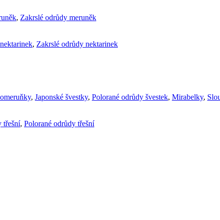
runěk
,
Zakrslé odrůdy meruněk
nektarinek
,
Zakrslé odrůdy nektarinek
komeruňky
,
Japonské švestky
,
Polorané odrůdy švestek
,
Mirabelky
,
Slou
 třešní
,
Polorané odrůdy třešní