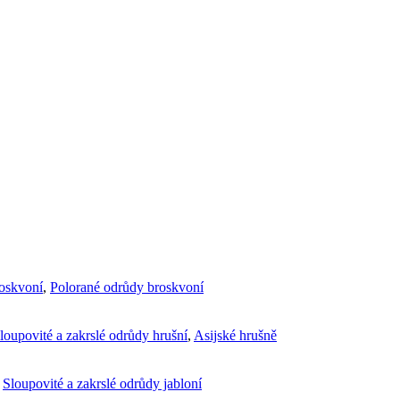
roskvoní
,
Polorané odrůdy broskvoní
loupovité a zakrslé odrůdy hrušní
,
Asijské hrušně
,
Sloupovité a zakrslé odrůdy jabloní