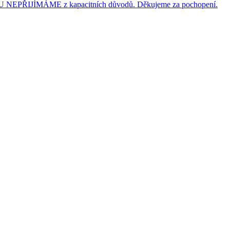
JÍMÁME z kapacitních důvodů. Děkujeme za pochopení.