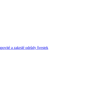
povité a zakrslé odrůdy švestek