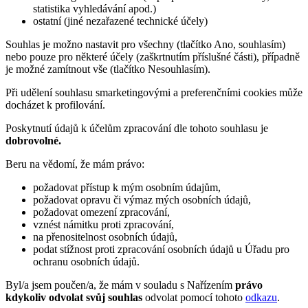
statistika vyhledávání apod.)
ostatní (jiné nezařazené technické účely)
Souhlas je možno nastavit pro všechny (tlačítko Ano, souhlasím)
nebo pouze pro některé účely (zaškrtnutím příslušné části), případně
je možné zamítnout vše (tlačítko Nesouhlasím).
Při udělení souhlasu smarketingovými a preferenčními cookies může
docházet k profilování.
Poskytnutí údajů k účelům zpracování dle tohoto souhlasu je
dobrovolné.
Beru na vědomí, že mám právo:
požadovat přístup k mým osobním údajům,
požadovat opravu či výmaz mých osobních údajů,
požadovat omezení zpracování,
vznést námitku proti zpracování,
na přenositelnost osobních údajů,
podat stížnost proti zpracování osobních údajů u Úřadu pro
ochranu osobních údajů.
Byl/a jsem poučen/a, že mám v souladu s Nařízením
právo
kdykoliv odvolat svůj souhlas
odvolat pomocí tohoto
odkazu
.