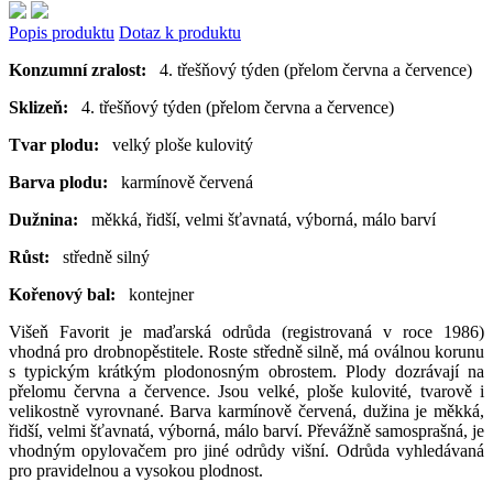
Popis produktu
Dotaz k produktu
Konzumní zralost:
4. třešňový týden (přelom června a července)
Sklizeň:
4. třešňový týden (přelom června a července)
Tvar plodu:
velký ploše kulovitý
Barva plodu:
karmínově červená
Dužnina:
měkká, řidší, velmi šťavnatá, výborná, málo barví
Růst:
středně silný
Kořenový bal:
kontejner
Višeň Favorit je maďarská odrůda (registrovaná v roce 1986)
vhodná pro drobnopěstitele. Roste středně silně, má oválnou korunu
s typickým krátkým plodonosným obrostem. Plody dozrávají na
přelomu června a července. Jsou velké, ploše kulovité, tvarově i
velikostně vyrovnané. Barva karmínově červená, dužina je měkká,
řidší, velmi šťavnatá, výborná, málo barví. Převážně samosprašná, je
vhodným opylovačem pro jiné odrůdy višní. Odrůda vyhledávaná
pro pravidelnou a vysokou plodnost.