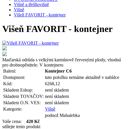
Višně a třešňovišně
Višně
Višeň FAVORIT - kontejner
Višeň FAVORIT - kontejner
Maďarská odrůda s velkými karmínově červenými plody, vhodná
pro drobnopěstitele. V kontejneru
Balení:
Kontejner C6
Dostupnost:
tuto položku nemáme aktuálně v nabídce
Kód:
6268,12
Skladem Eshop:
není skladem
Skladem TOVAČOV:
není skladem
Skladem O.N. VES:
není skladem
Kategorie:
Višně
podnož Mahalebka
Vaše cena:
420 Kč
sdílejte tento produkt