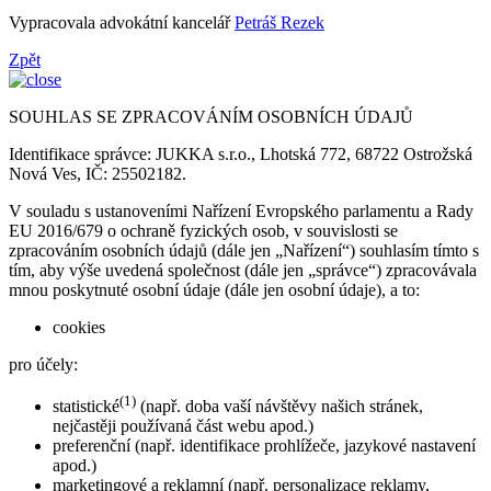
Vypracovala advokátní kancelář
Petráš Rezek
Zpět
SOUHLAS SE ZPRACOVÁNÍM OSOBNÍCH ÚDAJŮ
Identifikace správce: JUKKA s.r.o., Lhotská 772, 68722 Ostrožská
Nová Ves, IČ: 25502182.
V souladu s ustanoveními Nařízení Evropského parlamentu a Rady
EU 2016/679 o ochraně fyzických osob, v souvislosti se
zpracováním osobních údajů (dále jen „Nařízení“) souhlasím tímto s
tím, aby výše uvedená společnost (dále jen „správce“) zpracovávala
mnou poskytnuté osobní údaje (dále jen osobní údaje), a to:
cookies
pro účely:
(1)
statistické
(např. doba vaší návštěvy našich stránek,
nejčastěji používaná část webu apod.)
preferenční (např. identifikace prohlížeče, jazykové nastavení
apod.)
marketingové a reklamní (např. personalizace reklamy,