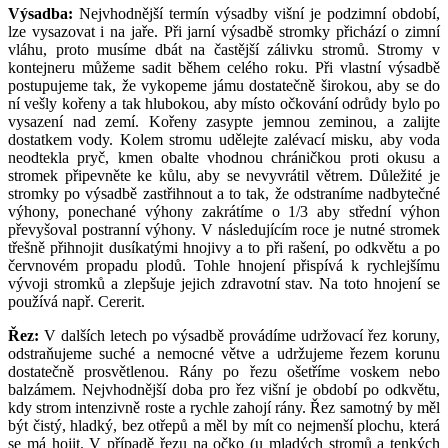
Výsadba:
Nejvhodnější termín výsadby višní je podzimní období,
lze vysazovat i na jaře. Při jarní výsadbě stromky přichází o zimní
vláhu, proto musíme dbát na častější zálivku stromů. Stromy v
kontejneru můžeme sadit během celého roku. Při vlastní výsadbě
postupujeme tak, že vykopeme jámu dostatečně širokou, aby se do
ní vešly kořeny a tak hlubokou, aby místo očkování odrůdy bylo po
vysazení nad zemí. Kořeny zasypte jemnou zeminou, a zalijte
dostatkem vody. Kolem stromu udělejte zalévací misku, aby voda
neodtekla pryč, kmen obalte vhodnou chráničkou proti okusu a
stromek připevněte ke kůlu, aby se nevyvrátil větrem. Důležité je
stromky po výsadbě zastřihnout a to tak, že odstraníme nadbytečné
výhony, ponechané výhony zakrátíme o 1/3 aby střední výhon
převyšoval postranní výhony. V následujícím roce je nutné stromek
třešně přihnojit dusíkatými hnojivy a to při rašení, po odkvětu a po
červnovém propadu plodů. Tohle hnojení přispívá k rychlejšímu
vývoji stromků a zlepšuje jejich zdravotní stav. Na toto hnojení se
používá např. Cererit.
Řez:
V dalších letech po výsadbě provádíme udržovací řez koruny,
odstraňujeme suché a nemocné větve a udržujeme řezem korunu
dostatečně prosvětlenou. Rány po řezu ošetříme voskem nebo
balzámem. Nejvhodnější doba pro řez višní je období po odkvětu,
kdy strom intenzivně roste a rychle zahojí rány. Řez samotný by měl
být čistý, hladký, bez otřepů a měl by mít co nejmenší plochu, která
se má hojit. V případě řezu na očko (u mladých stromů a tenkých