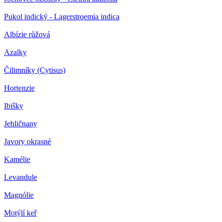
Pukol indický - Lagerstroemia indica
Albízie růžová
Azalky
Čilimníky (Cytisus)
Hortenzie
Ibišky
Jehličnany
Javory okrasné
Kamélie
Levandule
Magnólie
Motýlí keř