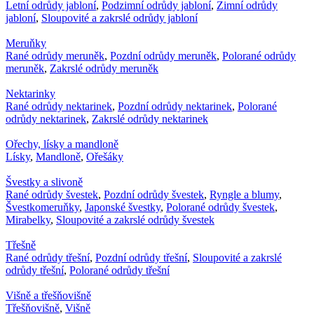
Letní odrůdy jabloní
,
Podzimní odrůdy jabloní
,
Zimní odrůdy
jabloní
,
Sloupovité a zakrslé odrůdy jabloní
Meruňky
Rané odrůdy meruněk
,
Pozdní odrůdy meruněk
,
Polorané odrůdy
meruněk
,
Zakrslé odrůdy meruněk
Nektarinky
Rané odrůdy nektarinek
,
Pozdní odrůdy nektarinek
,
Polorané
odrůdy nektarinek
,
Zakrslé odrůdy nektarinek
Ořechy, lísky a mandloně
Lísky
,
Mandloně
,
Ořešáky
Švestky a slivoně
Rané odrůdy švestek
,
Pozdní odrůdy švestek
,
Ryngle a blumy
,
Švestkomeruňky
,
Japonské švestky
,
Polorané odrůdy švestek
,
Mirabelky
,
Sloupovité a zakrslé odrůdy švestek
Třešně
Rané odrůdy třešní
,
Pozdní odrůdy třešní
,
Sloupovité a zakrslé
odrůdy třešní
,
Polorané odrůdy třešní
Višně a třešňovišně
Třešňovišně
,
Višně