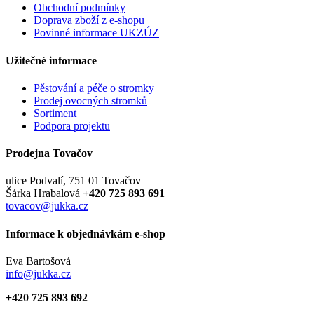
Obchodní podmínky
Doprava zboží z e-shopu
Povinné informace UKZÚZ
Užitečné informace
Pěstování a péče o stromky
Prodej ovocných stromků
Sortiment
Podpora projektu
Prodejna Tovačov
ulice Podvalí, 751 01 Tovačov
Šárka Hrabalová
+420 725 893 691
tovacov@jukka.cz
Informace k objednávkám e-shop
Eva Bartošová
info@jukka.cz
+420 725 893 692