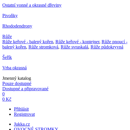
Ostatní vonné a okrasné dřeviny
Pivoňky
Rhododendrony
Růže
Růže keřové - balený kořen
,
Růže keřové - kontejner
,
Růže pnoucí -
balený kořen
,
Růže stromková
,
Růže svraskalá
,
Růže půdokryvná
Šeřík
Vrba okrasná
Jmenný katalog
Pouze dostupné
Dostupné a připravované
0
0 Kč
Přihlásit
Registrovat
Jukka.cz
OVOCNÉ STROMKY