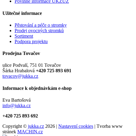
Povinné informace UKZÚZ
Užitečné informace
Pěstování a péče o stromky
Prodej ovocných stromků
Sortiment
Podpora projektu
Prodejna Tovačov
ulice Podvalí, 751 01 Tovačov
Šárka Hrabalová
+420 725 893 691
tovacov@jukka.cz
Informace k objednávkám e-shop
Eva Bartošová
info@jukka.cz
+420 725 893 692
Copyright ©
jukka.cz
2026 |
Nastavení cookies
| Tvorba www
stránek
MACHIN.cz