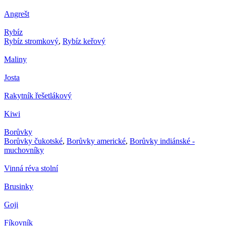
Angrešt
Rybíz
Rybíz stromkový
,
Rybíz keřový
Maliny
Josta
Rakytník řešetlákový
Kiwi
Borůvky
Borůvky čukotské
,
Borůvky americké
,
Borůvky indiánské -
muchovníky
Vinná réva stolní
Brusinky
Goji
Fíkovník