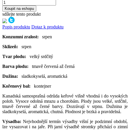
Koupit na eshopu
sdílejte tento produkt
Popis produktu
Dotaz k produktu
Konzumní zralost:
srpen
Sklizeň:
srpen
Tvar plodu:
velký srdčitý
Barva plodu:
tmavě
červená až černá
Dužina:
sladkokyselá, aromatická
Kořenový bal:
kontejner
Kanadská samosprašná odrůda keřové višně vhodná i do vysokých
poloh. Vysoce odolná mrazu a chorobám. Plody jsou velké, srdčité,
tmavě červené až černé barvy. Dozrávají v srpnu. Dužnina je
sladkokyselá, aromatická, chutná. Plodnost je brzká a pravidelná.
Výsadba:
Nejvhodnější termín výsadby višní je podzimní období,
lze vysazovat i na jaře. Při jarní výsadbě stromky přichází o zimní