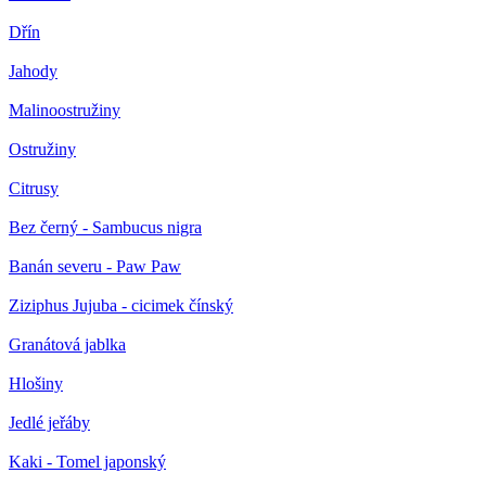
Dřín
Jahody
Malinoostružiny
Ostružiny
Citrusy
Bez černý - Sambucus nigra
Banán severu - Paw Paw
Ziziphus Jujuba - cicimek čínský
Granátová jablka
Hlošiny
Jedlé jeřáby
Kaki - Tomel japonský