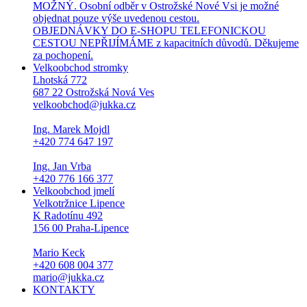
MOŽNÝ. Osobní odběr v Ostrožské Nové Vsi je možné
objednat pouze výše uvedenou cestou.
OBJEDNÁVKY DO E-SHOPU TELEFONICKOU
CESTOU NEPŘIJÍMÁME z kapacitních důvodů. Děkujeme
za pochopení.
Velkoobchod stromky
Lhotská 772
687 22 Ostrožská Nová Ves
velkoobchod@jukka.cz
Ing. Marek Mojdl
+420 774 647 197
Ing. Jan Vrba
+420 776 166 377
Velkoobchod jmelí
Velkotržnice Lipence
K Radotínu 492
156 00 Praha-Lipence
Mario Keck
+420 608 004 377
mario@jukka.cz
KONTAKTY