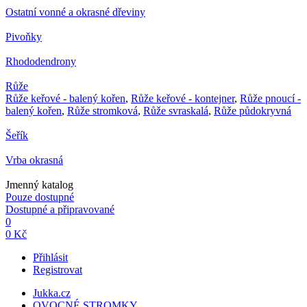
Ostatní vonné a okrasné dřeviny
Pivoňky
Rhododendrony
Růže
Růže keřové - balený kořen
,
Růže keřové - kontejner
,
Růže pnoucí -
balený kořen
,
Růže stromková
,
Růže svraskalá
,
Růže půdokryvná
Šeřík
Vrba okrasná
Jmenný katalog
Pouze dostupné
Dostupné a připravované
0
0 Kč
Přihlásit
Registrovat
Jukka.cz
OVOCNÉ STROMKY