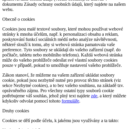
dokumentu Zásady ochrany osobních údajů, který najdete na našem
webu.
Obecně o cookies
Cookies jsou malé textové soubory, které mohou používat webové
stránky k mnoha účelům, např. k personalizaci obsahu a reklam,
poskytování funkcí sociálních médií nebo analýze návštěvnosti,
některé slouží k tomu, aby si webová stránka pamatovala vaše
preference. Tyto soubory se ukládají do vašeho zařízení (např. do
počítače, tabletu nebo mobilního telefonu). Každá webová stránka
může do vašeho prohlížeče odesílat své vlastní soubory cookies
pouze v případě, pokud to umožňuje nastavení vašeho prohlížeče.
Zákon stanoví, že můžeme na vašem zařízení ukládat soubory
cookie, pokud jsou nezbytně nutné pro provoz těchto stránek (viz
sekce Nezbytné cookies), a to bez vašeho souhlasu, na základě tzv.
oprávněného zájmu. Pro všechny ostatní typy souborů cookie
potřebujeme váš souhlas, jehož plný text najdete
zde
, a který můžete
kdykoliv odvolat pomocí tohoto
formuláře
.
Druhy cookies
Cookies se dělí podle účelu, k jakému jsou využívány a ta takto: