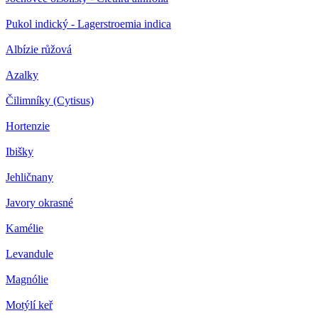
Pukol indický - Lagerstroemia indica
Albízie růžová
Azalky
Čilimníky (Cytisus)
Hortenzie
Ibišky
Jehličnany
Javory okrasné
Kamélie
Levandule
Magnólie
Motýlí keř