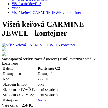
Višně a třešňovišně
Višně
Višeň keřová CARMINE JEWEL - kontejner
Višeň keřová CARMINE
JEWEL - kontejner
Samosprašná odrůda zakrslé (keřové) višně, mrazuvzdorná. V
kontejneru
Balení:
Kontejner C2
Dostupnost:
Dostupné
Kód:
2275,01
Skladem Eshop:
5 ks
Skladem TOVAČOV:
není skladem
Skladem O.N. VES:
není skladem
Kategorie:
Višně
Vaše cena:
250 Kč