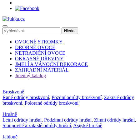
OVOCNÉ STROMKY
DROBNÉ OVOCE
NETRADIČNÍ OVOCE
OKRASNÉ DŘEVINY
JMELÍ A VÁNOČNÍ DEKORACE
ZAHRADNÍ MATERIÁL
Jmenný katalog
Broskvoně
Rané odrůdy broskvoní
,
Pozdní odrůdy broskvoní
,
Zakrslé odrůdy
broskvoní
,
Polorané odrůdy broskvoní
Hrušně
Letní odrůdy hrušní
,
Podzimní odrůdy hrušní
,
Zimní odrůdy hrušní
,
Sloupovité a zakrslé odrůdy hrušní
,
Asijské hrušně
Jabloně