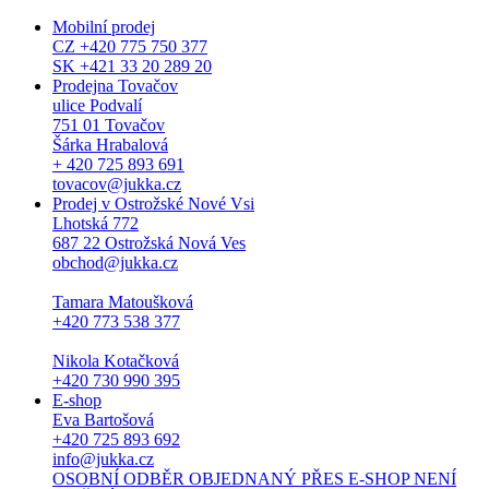
Mobilní prodej
CZ +420 775 750 377
SK +421 33 20 289 20
Prodejna Tovačov
ulice Podvalí
751 01 Tovačov
Šárka Hrabalová
+ 420 725 893 691
tovacov@jukka.cz
Prodej v Ostrožské Nové Vsi
Lhotská 772
687 22 Ostrožská Nová Ves
obchod@jukka.cz
Tamara Matoušková
+420 773 538 377
Nikola Kotačková
+420 730 990 395
E-shop
Eva Bartošová
+420 725 893 692
info@jukka.cz
OSOBNÍ ODBĚR OBJEDNANÝ PŘES E-SHOP NENÍ