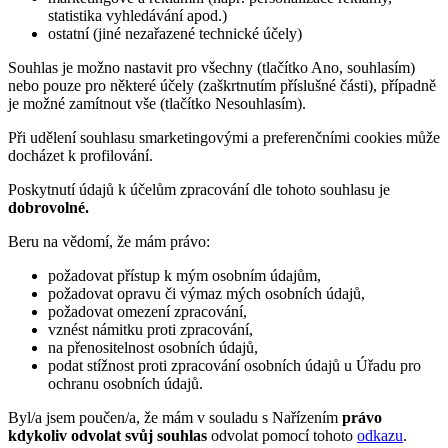
statistika vyhledávání apod.)
ostatní (jiné nezařazené technické účely)
Souhlas je možno nastavit pro všechny (tlačítko Ano, souhlasím)
nebo pouze pro některé účely (zaškrtnutím příslušné části), případně
je možné zamítnout vše (tlačítko Nesouhlasím).
Při udělení souhlasu smarketingovými a preferenčními cookies může
docházet k profilování.
Poskytnutí údajů k účelům zpracování dle tohoto souhlasu je
dobrovolné.
Beru na vědomí, že mám právo:
požadovat přístup k mým osobním údajům,
požadovat opravu či výmaz mých osobních údajů,
požadovat omezení zpracování,
vznést námitku proti zpracování,
na přenositelnost osobních údajů,
podat stížnost proti zpracování osobních údajů u Úřadu pro
ochranu osobních údajů.
Byl/a jsem poučen/a, že mám v souladu s Nařízením
právo
kdykoliv odvolat svůj souhlas
odvolat pomocí tohoto
odkazu
.