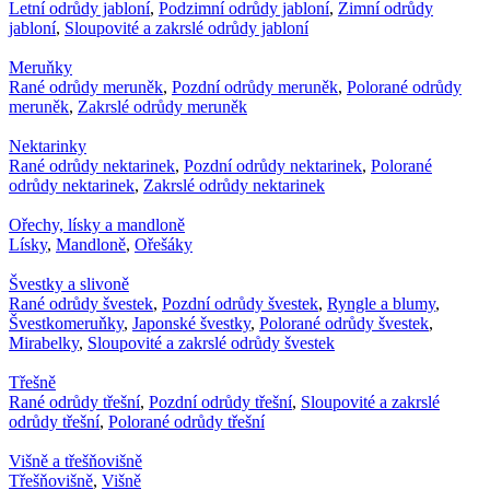
Letní odrůdy jabloní
,
Podzimní odrůdy jabloní
,
Zimní odrůdy
jabloní
,
Sloupovité a zakrslé odrůdy jabloní
Meruňky
Rané odrůdy meruněk
,
Pozdní odrůdy meruněk
,
Polorané odrůdy
meruněk
,
Zakrslé odrůdy meruněk
Nektarinky
Rané odrůdy nektarinek
,
Pozdní odrůdy nektarinek
,
Polorané
odrůdy nektarinek
,
Zakrslé odrůdy nektarinek
Ořechy, lísky a mandloně
Lísky
,
Mandloně
,
Ořešáky
Švestky a slivoně
Rané odrůdy švestek
,
Pozdní odrůdy švestek
,
Ryngle a blumy
,
Švestkomeruňky
,
Japonské švestky
,
Polorané odrůdy švestek
,
Mirabelky
,
Sloupovité a zakrslé odrůdy švestek
Třešně
Rané odrůdy třešní
,
Pozdní odrůdy třešní
,
Sloupovité a zakrslé
odrůdy třešní
,
Polorané odrůdy třešní
Višně a třešňovišně
Třešňovišně
,
Višně