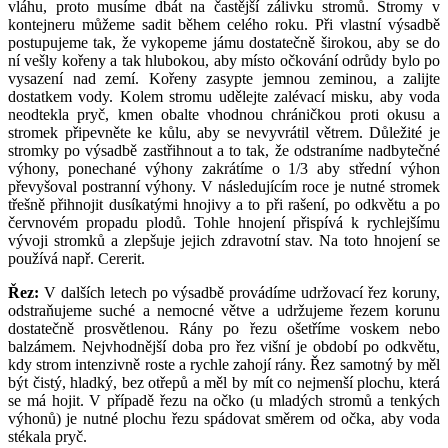
vláhu, proto musíme dbát na častější zálivku stromů. Stromy v
kontejneru můžeme sadit během celého roku. Při vlastní výsadbě
postupujeme tak, že vykopeme jámu dostatečně širokou, aby se do
ní vešly kořeny a tak hlubokou, aby místo očkování odrůdy bylo po
vysazení nad zemí. Kořeny zasypte jemnou zeminou, a zalijte
dostatkem vody. Kolem stromu udělejte zalévací misku, aby voda
neodtekla pryč, kmen obalte vhodnou chráničkou proti okusu a
stromek připevněte ke kůlu, aby se nevyvrátil větrem. Důležité je
stromky po výsadbě zastřihnout a to tak, že odstraníme nadbytečné
výhony, ponechané výhony zakrátíme o 1/3 aby střední výhon
převyšoval postranní výhony. V následujícím roce je nutné stromek
třešně přihnojit dusíkatými hnojivy a to při rašení, po odkvětu a po
červnovém propadu plodů. Tohle hnojení přispívá k rychlejšímu
vývoji stromků a zlepšuje jejich zdravotní stav. Na toto hnojení se
používá např. Cererit.
Řez:
V dalších letech po výsadbě provádíme udržovací řez koruny,
odstraňujeme suché a nemocné větve a udržujeme řezem korunu
dostatečně prosvětlenou. Rány po řezu ošetříme voskem nebo
balzámem. Nejvhodnější doba pro řez višní je období po odkvětu,
kdy strom intenzivně roste a rychle zahojí rány. Řez samotný by měl
být čistý, hladký, bez otřepů a měl by mít co nejmenší plochu, která
se má hojit. V případě řezu na očko (u mladých stromů a tenkých
výhonů) je nutné plochu řezu spádovat směrem od očka, aby voda
stékala pryč.