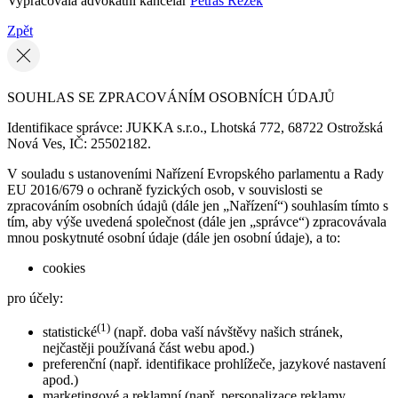
Vypracovala advokátní kancelář
Petráš Rezek
Zpět
SOUHLAS SE ZPRACOVÁNÍM OSOBNÍCH ÚDAJŮ
Identifikace správce: JUKKA s.r.o., Lhotská 772, 68722 Ostrožská
Nová Ves, IČ: 25502182.
V souladu s ustanoveními Nařízení Evropského parlamentu a Rady
EU 2016/679 o ochraně fyzických osob, v souvislosti se
zpracováním osobních údajů (dále jen „Nařízení“) souhlasím tímto s
tím, aby výše uvedená společnost (dále jen „správce“) zpracovávala
mnou poskytnuté osobní údaje (dále jen osobní údaje), a to:
cookies
pro účely:
(1)
statistické
(např. doba vaší návštěvy našich stránek,
nejčastěji používaná část webu apod.)
preferenční (např. identifikace prohlížeče, jazykové nastavení
apod.)
marketingové a reklamní (např. personalizace reklamy,