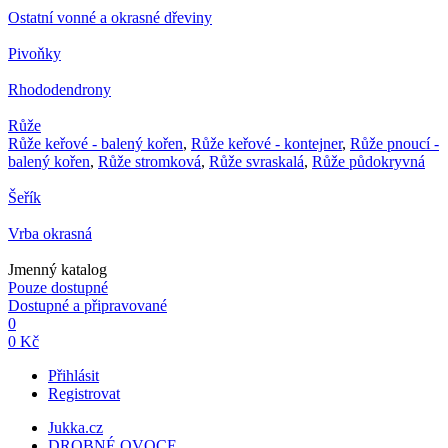
Ostatní vonné a okrasné dřeviny
Pivoňky
Rhododendrony
Růže
Růže keřové - balený kořen
,
Růže keřové - kontejner
,
Růže pnoucí -
balený kořen
,
Růže stromková
,
Růže svraskalá
,
Růže půdokryvná
Šeřík
Vrba okrasná
Jmenný katalog
Pouze dostupné
Dostupné a připravované
0
0 Kč
Přihlásit
Registrovat
Jukka.cz
DROBNÉ OVOCE