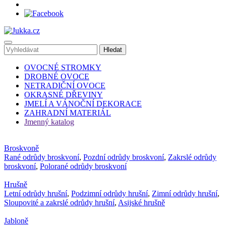
OVOCNÉ STROMKY
DROBNÉ OVOCE
NETRADIČNÍ OVOCE
OKRASNÉ DŘEVINY
JMELÍ A VÁNOČNÍ DEKORACE
ZAHRADNÍ MATERIÁL
Jmenný katalog
Broskvoně
Rané odrůdy broskvoní
,
Pozdní odrůdy broskvoní
,
Zakrslé odrůdy
broskvoní
,
Polorané odrůdy broskvoní
Hrušně
Letní odrůdy hrušní
,
Podzimní odrůdy hrušní
,
Zimní odrůdy hrušní
,
Sloupovité a zakrslé odrůdy hrušní
,
Asijské hrušně
Jabloně