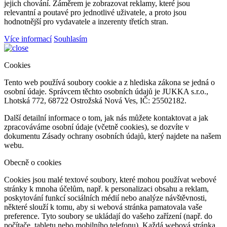
jejich chování. Záměrem je zobrazovat reklamy, které jsou
relevantní a poutavé pro jednotlivé uživatele, a proto jsou
hodnotnější pro vydavatele a inzerenty třetích stran.
Více informací
Souhlasím
Cookies
Tento web používá soubory cookie a z hlediska zákona se jedná o
osobní údaje. Správcem těchto osobních údajů je JUKKA s.r.o.,
Lhotská 772, 68722 Ostrožská Nová Ves, IČ: 25502182.
Další detailní informace o tom, jak nás můžete kontaktovat a jak
zpracováváme osobní údaje (včetně cookies), se dozvíte v
dokumentu Zásady ochrany osobních údajů, který najdete na našem
webu.
Obecně o cookies
Cookies jsou malé textové soubory, které mohou používat webové
stránky k mnoha účelům, např. k personalizaci obsahu a reklam,
poskytování funkcí sociálních médií nebo analýze návštěvnosti,
některé slouží k tomu, aby si webová stránka pamatovala vaše
preference. Tyto soubory se ukládají do vašeho zařízení (např. do
počítače, tabletu nebo mobilního telefonu). Každá webová stránka