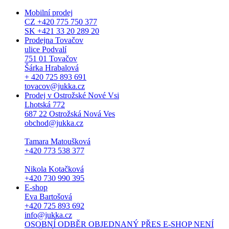
Mobilní prodej
CZ +420 775 750 377
SK +421 33 20 289 20
Prodejna Tovačov
ulice Podvalí
751 01 Tovačov
Šárka Hrabalová
+ 420 725 893 691
tovacov@jukka.cz
Prodej v Ostrožské Nové Vsi
Lhotská 772
687 22 Ostrožská Nová Ves
obchod@jukka.cz
Tamara Matoušková
+420 773 538 377
Nikola Kotačková
+420 730 990 395
E-shop
Eva Bartošová
+420 725 893 692
info@jukka.cz
OSOBNÍ ODBĚR OBJEDNANÝ PŘES E-SHOP NENÍ