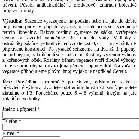
trávení. Působí antibakteriálně a protivirově, zmírňují bolestivé
projevy artritidy.
Výsadba:
Sazenice vysazujeme na podzim nebo na jaře do dobře
připravené půdy. V případě vysazování kontejnerových sazenic je
termín libovolný. Balové rostliny vyjmeme ze sáčku, vytřepeme
zeminu a sazenici namočíme přes noc do vody. Maliníky a
ostružníky sázíme jednotlivě na vzdálenost 0,7 - 1 m v řádku k
připravené konstrukci. Po výsadbě seřízneme na dva až tři pupeny,
pokud nejsou, zakrátíme těsně nad zemí. Rostliny vyženou výhony
z kořenových oček. Rostliny během vegetace tvoří dlouhé výhony,
které se proti ohýbání uvazují na předem napnutý drát. Na začátku
vegetace přihnojujeme plnými hnojivy jako je například Cererit.
Řez:
Provádíme každoročně po sklizni, odstraníme slabé a
přebytečné výhony, dvouleté odstraníme hned nad zemí, jednoleté
zkrátíme o 1/3. Ponecháme pouze 6 – 8 výhonů, kterým na jaře
zakrátíme vrcholky.
Jméno a příjmení
*
Telefon
*
E-mail
*