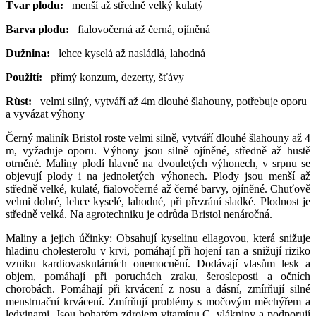
Tvar plodu:
menší až středně velký kulatý
Barva plodu:
fialovočerná až černá, ojíněná
Dužnina:
lehce kyselá až nasládlá, lahodná
Použití:
přímý konzum, dezerty, šťávy
Růst:
velmi silný, vytváří až 4m dlouhé šlahouny, potřebuje oporu
a vyvázat výhony
Černý maliník Bristol roste velmi silně, vytváří dlouhé šlahouny až 4
m, vyžaduje oporu. Výhony jsou silně ojíněné, středně až hustě
otrněné. Maliny plodí hlavně na dvouletých výhonech, v srpnu se
objevují plody i na jednoletých výhonech. Plody jsou menší až
středně velké, kulaté, fialovočerné až černé barvy, ojíněné. Chuťově
velmi dobré, lehce kyselé, lahodné, při přezrání sladké. Plodnost je
středně velká. Na agrotechniku je odrůda Bristol nenáročná.
Maliny a jejich účinky: Obsahují kyselinu ellagovou, která snižuje
hladinu cholesterolu v krvi, pomáhají při hojení ran a snižují riziko
vzniku kardiovaskulárních onemocnění. Dodávají vlasům lesk a
objem, pomáhají při poruchách zraku, šerosleposti a očních
chorobách. Pomáhají při krvácení z nosu a dásní, zmírňují silné
menstruační krvácení. Zmírňují problémy s močovým měchýřem a
ledvinami. Jsou bohatým zdrojem vitamínu C, vlákniny a podporují