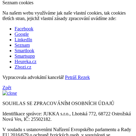
Seznam cookies
Na našem webu využíváme jak naše vlastní cookies, tak cookies
třetích stran, jejichž vlastní zásady zpracování uvádíme zde:
Facebook
Google
LinkedIn
Seznam
Smartlook
Smartsupp
Heureka.cz
Zbozi.cz
Vypracovala advokátní kancelář
Petráš Rezek
Zpět
SOUHLAS SE ZPRACOVÁNÍM OSOBNÍCH ÚDAJŮ
Identifikace správce: JUKKA s.r.o., Lhotská 772, 68722 Ostrožská
Nová Ves, IČ: 25502182.
V souladu s ustanoveními Nařízení Evropského parlamentu a Rady
EU 2016/679 o ochraně fyzických osob, v souvislosti se