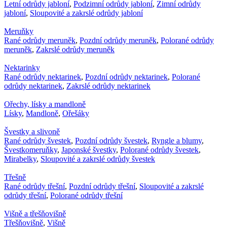
Letní odrůdy jabloní
,
Podzimní odrůdy jabloní
,
Zimní odrůdy
jabloní
,
Sloupovité a zakrslé odrůdy jabloní
Meruňky
Rané odrůdy meruněk
,
Pozdní odrůdy meruněk
,
Polorané odrůdy
meruněk
,
Zakrslé odrůdy meruněk
Nektarinky
Rané odrůdy nektarinek
,
Pozdní odrůdy nektarinek
,
Polorané
odrůdy nektarinek
,
Zakrslé odrůdy nektarinek
Ořechy, lísky a mandloně
Lísky
,
Mandloně
,
Ořešáky
Švestky a slivoně
Rané odrůdy švestek
,
Pozdní odrůdy švestek
,
Ryngle a blumy
,
Švestkomeruňky
,
Japonské švestky
,
Polorané odrůdy švestek
,
Mirabelky
,
Sloupovité a zakrslé odrůdy švestek
Třešně
Rané odrůdy třešní
,
Pozdní odrůdy třešní
,
Sloupovité a zakrslé
odrůdy třešní
,
Polorané odrůdy třešní
Višně a třešňovišně
Třešňovišně
,
Višně