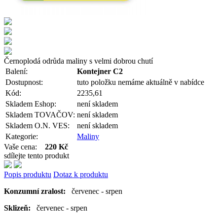
Černoplodá odrůda maliny s velmi dobrou chutí
Balení:
Kontejner C2
Dostupnost:
tuto položku nemáme aktuálně v nabídce
Kód:
2235,61
Skladem Eshop:
není skladem
Skladem TOVAČOV:
není skladem
Skladem O.N. VES:
není skladem
Kategorie:
Maliny
Vaše cena:
220 Kč
sdílejte tento produkt
Popis produktu
Dotaz k produktu
Konzumní zralost:
červenec - srpen
Sklizeň:
červenec - srpen