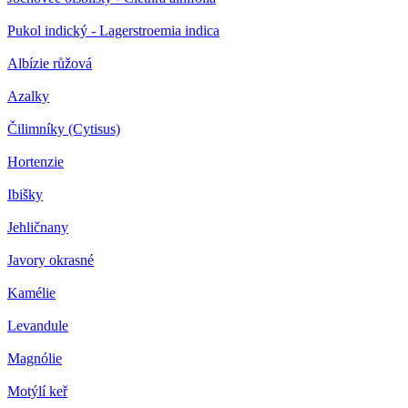
Pukol indický - Lagerstroemia indica
Albízie růžová
Azalky
Čilimníky (Cytisus)
Hortenzie
Ibišky
Jehličnany
Javory okrasné
Kamélie
Levandule
Magnólie
Motýlí keř