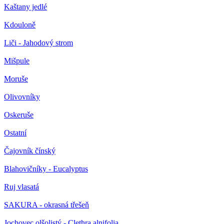
Kaštany jedlé
Kdouloně
Liči - Jahodový strom
Mišpule
Moruše
Olivovníky
Oskeruše
Ostatní
Čajovník čínský
Blahovičníky - Eucalyptus
Ruj vlasatá
SAKURA - okrasná třešeň
Jochovec olšolistý - Clethra alnifolia