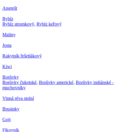
Angrešt
Rybíz
Rybíz stromkový
,
Rybíz keřový
Maliny
Josta
Rakytník řešetlákový
Kiwi
Borůvky
Borůvky čukotské
,
Borůvky americké
,
Borůvky indiánské -
muchovníky
Vinná réva stolní
Brusinky
Goji
Fíkovník