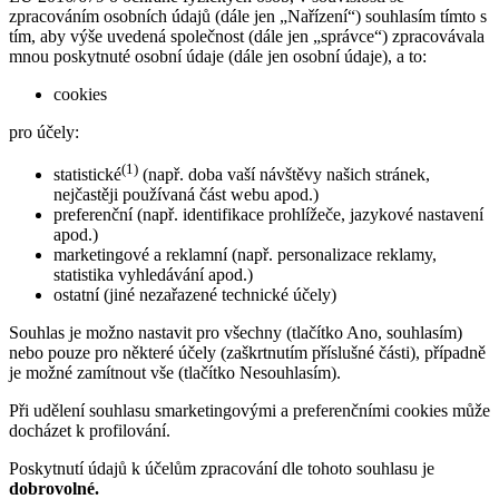
zpracováním osobních údajů (dále jen „Nařízení“) souhlasím tímto s
tím, aby výše uvedená společnost (dále jen „správce“) zpracovávala
mnou poskytnuté osobní údaje (dále jen osobní údaje), a to:
cookies
pro účely:
(1)
statistické
(např. doba vaší návštěvy našich stránek,
nejčastěji používaná část webu apod.)
preferenční (např. identifikace prohlížeče, jazykové nastavení
apod.)
marketingové a reklamní (např. personalizace reklamy,
statistika vyhledávání apod.)
ostatní (jiné nezařazené technické účely)
Souhlas je možno nastavit pro všechny (tlačítko Ano, souhlasím)
nebo pouze pro některé účely (zaškrtnutím příslušné části), případně
je možné zamítnout vše (tlačítko Nesouhlasím).
Při udělení souhlasu smarketingovými a preferenčními cookies může
docházet k profilování.
Poskytnutí údajů k účelům zpracování dle tohoto souhlasu je
dobrovolné.