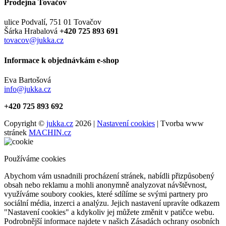
Prodejna Tovačov
ulice Podvalí, 751 01 Tovačov
Šárka Hrabalová
+420 725 893 691
tovacov@jukka.cz
Informace k objednávkám e-shop
Eva Bartošová
info@jukka.cz
+420 725 893 692
Copyright ©
jukka.cz
2026 |
Nastavení cookies
| Tvorba www
stránek
MACHIN.cz
Používáme cookies
Abychom vám usnadnili procházení stránek, nabídli přizpůsobený
obsah nebo reklamu a mohli anonymně analyzovat návštěvnost,
využíváme soubory cookies, které sdílíme se svými partnery pro
sociální média, inzerci a analýzu. Jejich nastavení upravíte odkazem
"Nastavení cookies" a kdykoliv jej můžete změnit v patičce webu.
Podrobnější informace najdete v našich Zásadách ochrany osobních