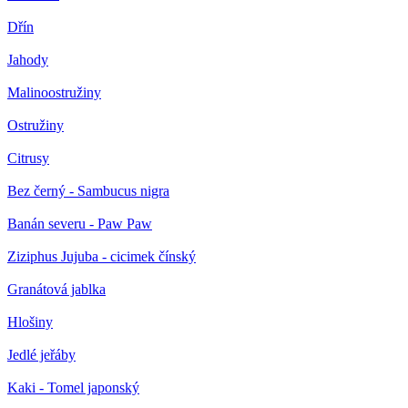
Dřín
Jahody
Malinoostružiny
Ostružiny
Citrusy
Bez černý - Sambucus nigra
Banán severu - Paw Paw
Ziziphus Jujuba - cicimek čínský
Granátová jablka
Hlošiny
Jedlé jeřáby
Kaki - Tomel japonský