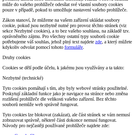
může do vašeho prohlížeče odesílat své vlastní soubory cookies
pouze v případě, pokud to umožňuje nastavení vašeho prohlížeče.
Zákon stanoví, že můžeme na vašem zařízení ukládat soubory
cookie, pokud jsou nezbytně nutné pro provoz těchto stránek (viz
sekce Nezbytné cookies), a to bez vašeho souhlasu, na základě tzv.
oprávněného zájmu. Pro všechny ostatní typy souborů cookie
potřebujeme váš souhlas, jehož plný text najdete
zde
, a který můžete
kdykoliv odvolat pomocí tohoto
formuláře
.
Druhy cookies
Cookies se dělí podle účelu, k jakému jsou využívány a ta takto:
Nezbytné (technické)
Tyto cookies pomáhají s tím, aby byly webové stránky použitelné.
Poskytují základní funkce jako je navigace na stránce nebo změna
rozlišení prohlížeče dle velikosti vašeho zařízení. Bez těchto
souborů nemůže web správně fungovat.
Tyto cookies lze blokovat (zakázat), ale část stránek se vám nemusí
zobrazovat správně, některé části dokonce nemusí fungovat.
Návody pro nejčastěji používané prohlížeče najdete zde: