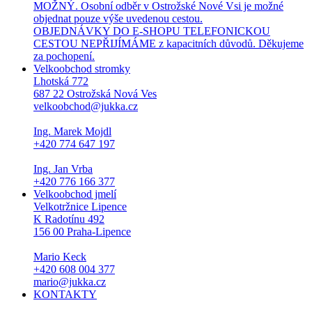
MOŽNÝ. Osobní odběr v Ostrožské Nové Vsi je možné
objednat pouze výše uvedenou cestou.
OBJEDNÁVKY DO E-SHOPU TELEFONICKOU
CESTOU NEPŘIJÍMÁME z kapacitních důvodů. Děkujeme
za pochopení.
Velkoobchod stromky
Lhotská 772
687 22 Ostrožská Nová Ves
velkoobchod@jukka.cz
Ing. Marek Mojdl
+420 774 647 197
Ing. Jan Vrba
+420 776 166 377
Velkoobchod jmelí
Velkotržnice Lipence
K Radotínu 492
156 00 Praha-Lipence
Mario Keck
+420 608 004 377
mario@jukka.cz
KONTAKTY