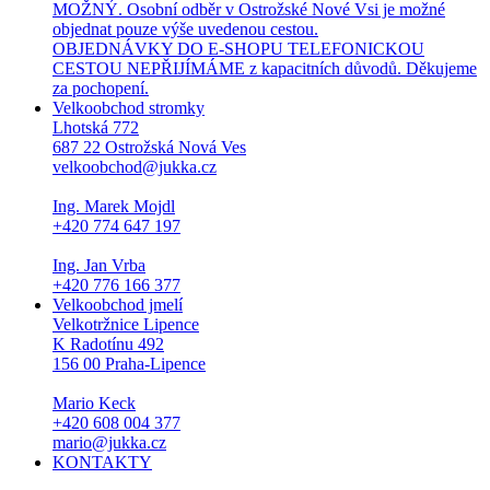
MOŽNÝ. Osobní odběr v Ostrožské Nové Vsi je možné
objednat pouze výše uvedenou cestou.
OBJEDNÁVKY DO E-SHOPU TELEFONICKOU
CESTOU NEPŘIJÍMÁME z kapacitních důvodů. Děkujeme
za pochopení.
Velkoobchod stromky
Lhotská 772
687 22 Ostrožská Nová Ves
velkoobchod@jukka.cz
Ing. Marek Mojdl
+420 774 647 197
Ing. Jan Vrba
+420 776 166 377
Velkoobchod jmelí
Velkotržnice Lipence
K Radotínu 492
156 00 Praha-Lipence
Mario Keck
+420 608 004 377
mario@jukka.cz
KONTAKTY