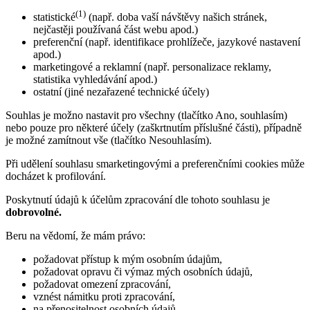
(1)
statistické
(např. doba vaší návštěvy našich stránek,
nejčastěji používaná část webu apod.)
preferenční (např. identifikace prohlížeče, jazykové nastavení
apod.)
marketingové a reklamní (např. personalizace reklamy,
statistika vyhledávání apod.)
ostatní (jiné nezařazené technické účely)
Souhlas je možno nastavit pro všechny (tlačítko Ano, souhlasím)
nebo pouze pro některé účely (zaškrtnutím příslušné části), případně
je možné zamítnout vše (tlačítko Nesouhlasím).
Při udělení souhlasu smarketingovými a preferenčními cookies může
docházet k profilování.
Poskytnutí údajů k účelům zpracování dle tohoto souhlasu je
dobrovolné.
Beru na vědomí, že mám právo:
požadovat přístup k mým osobním údajům,
požadovat opravu či výmaz mých osobních údajů,
požadovat omezení zpracování,
vznést námitku proti zpracování,
na přenositelnost osobních údajů,