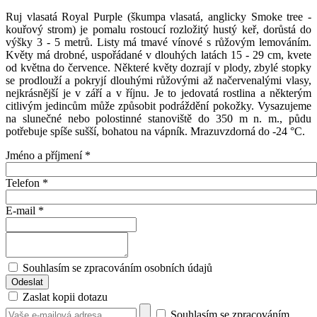
Ruj vlasatá Royal Purple (škumpa vlasatá, anglicky Smoke tree -
kouřový strom) je pomalu rostoucí rozložitý hustý keř, dorůstá do
výšky 3 - 5 metrů. Listy má tmavé vínové s růžovým lemováním.
Květy má drobné, uspořádané v dlouhých latách 15 - 29 cm, kvete
od května do července. Některé květy dozrají v plody, zbylé stopky
se prodlouží a pokryjí dlouhými růžovými až načervenalými vlasy,
nejkrásnější je v září a v říjnu. Je to jedovatá rostlina a některým
citlivým jedincům může způsobit podráždění pokožky. Vysazujeme
na slunečné nebo polostinné stanoviště do 350 m n. m., půdu
potřebuje spíše sušší, bohatou na vápník. Mrazuvzdorná do -24 °C.
Jméno a příjmení
*
Telefon
*
E-mail
*
Souhlasím se zpracováním osobních údajů
Zaslat kopii dotazu
Souhlasím se zpracováním