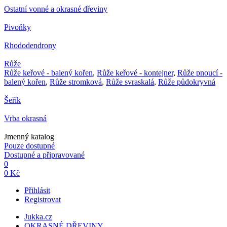
Ostatní vonné a okrasné dřeviny
Pivoňky
Rhododendrony
Růže
Růže keřové - balený kořen
,
Růže keřové - kontejner
,
Růže pnoucí -
balený kořen
,
Růže stromková
,
Růže svraskalá
,
Růže půdokryvná
Šeřík
Vrba okrasná
Jmenný katalog
Pouze dostupné
Dostupné a připravované
0
0 Kč
Přihlásit
Registrovat
Jukka.cz
OKRASNÉ DŘEVINY