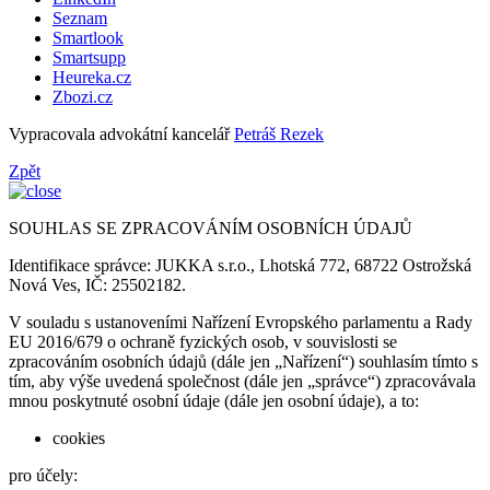
Seznam
Smartlook
Smartsupp
Heureka.cz
Zbozi.cz
Vypracovala advokátní kancelář
Petráš Rezek
Zpět
SOUHLAS SE ZPRACOVÁNÍM OSOBNÍCH ÚDAJŮ
Identifikace správce: JUKKA s.r.o., Lhotská 772, 68722 Ostrožská
Nová Ves, IČ: 25502182.
V souladu s ustanoveními Nařízení Evropského parlamentu a Rady
EU 2016/679 o ochraně fyzických osob, v souvislosti se
zpracováním osobních údajů (dále jen „Nařízení“) souhlasím tímto s
tím, aby výše uvedená společnost (dále jen „správce“) zpracovávala
mnou poskytnuté osobní údaje (dále jen osobní údaje), a to:
cookies
pro účely: