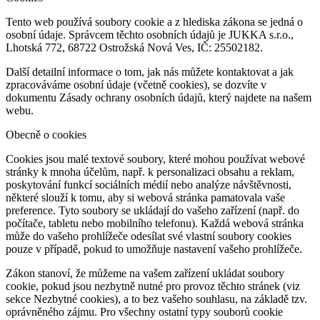
Tento web používá soubory cookie a z hlediska zákona se jedná o
osobní údaje. Správcem těchto osobních údajů je JUKKA s.r.o.,
Lhotská 772, 68722 Ostrožská Nová Ves, IČ: 25502182.
Další detailní informace o tom, jak nás můžete kontaktovat a jak
zpracováváme osobní údaje (včetně cookies), se dozvíte v
dokumentu Zásady ochrany osobních údajů, který najdete na našem
webu.
Obecně o cookies
Cookies jsou malé textové soubory, které mohou používat webové
stránky k mnoha účelům, např. k personalizaci obsahu a reklam,
poskytování funkcí sociálních médií nebo analýze návštěvnosti,
některé slouží k tomu, aby si webová stránka pamatovala vaše
preference. Tyto soubory se ukládají do vašeho zařízení (např. do
počítače, tabletu nebo mobilního telefonu). Každá webová stránka
může do vašeho prohlížeče odesílat své vlastní soubory cookies
pouze v případě, pokud to umožňuje nastavení vašeho prohlížeče.
Zákon stanoví, že můžeme na vašem zařízení ukládat soubory
cookie, pokud jsou nezbytně nutné pro provoz těchto stránek (viz
sekce Nezbytné cookies), a to bez vašeho souhlasu, na základě tzv.
oprávněného zájmu. Pro všechny ostatní typy souborů cookie