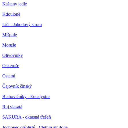
Kaštany jedlé
Kdouloně
Liči - Jahodový strom
Mišpule
Moruše
Olivovníky
Oskeruše
Ostatní
Čajovník čínský
Blahovičníky - Eucalyptus
Ruj vlasatá
SAKURA - okrasná třešeň
Jochovec olšolistý - Clethra alnifolia