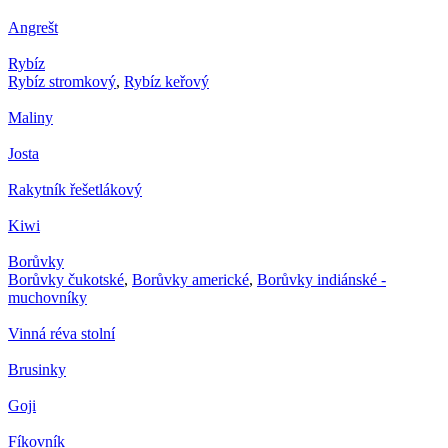
Angrešt
Rybíz
Rybíz stromkový
,
Rybíz keřový
Maliny
Josta
Rakytník řešetlákový
Kiwi
Borůvky
Borůvky čukotské
,
Borůvky americké
,
Borůvky indiánské -
muchovníky
Vinná réva stolní
Brusinky
Goji
Fíkovník