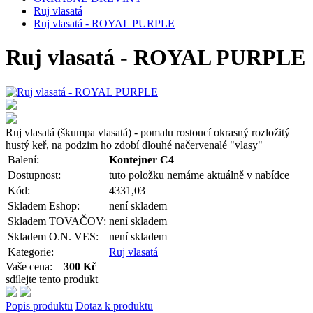
Ruj vlasatá
Ruj vlasatá - ROYAL PURPLE
Ruj vlasatá - ROYAL PURPLE
Ruj vlasatá (škumpa vlasatá) - pomalu rostoucí okrasný rozložitý
hustý keř, na podzim ho zdobí dlouhé načervenalé "vlasy"
Balení:
Kontejner C4
Dostupnost:
tuto položku nemáme aktuálně v nabídce
Kód:
4331,03
Skladem Eshop:
není skladem
Skladem TOVAČOV:
není skladem
Skladem O.N. VES:
není skladem
Kategorie:
Ruj vlasatá
Vaše cena:
300 Kč
sdílejte tento produkt
Popis produktu
Dotaz k produktu