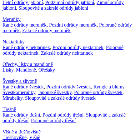
Letní odrůdy jabloní
,
Podzimní odrůdy jabloní
,
Zimní odrůdy
jabloní
,
Sloupovité a zakrslé odrůdy jabloní
Meruňky
Rané odrůdy meruněk
,
Pozdní odrůdy meruněk
,
Polorané odrůdy
meruněk
,
Zakrslé odrůdy meruněk
Nektarinky
Rané odrůdy nektarinek
,
Pozdní odrůdy nektarinek
,
Polorané
odrůdy nektarinek
,
Zakrslé odrůdy nektarinek
Ořechy, lísky a mandloně
Lísky
,
Mandloně
,
Ořešáky
Švestky a slivoně
Rané odrůdy švestek
,
Pozdní odrůdy švestek
,
Ryngle a blumy
,
Švestkomeruňky
,
Japonské švestky
,
Polorané odrůdy švestek
,
Mirabelky
,
Sloupovité a zakrslé odrůdy švestek
Třešně
Rané odrůdy třešní
,
Pozdní odrůdy třešní
,
Sloupovité a zakrslé
odrůdy třešní
,
Polorané odrůdy třešní
Višně a třešňovišně
Třešňovišně
,
Višně