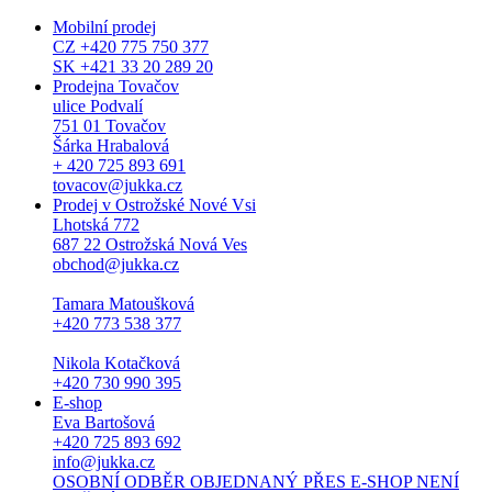
Mobilní prodej
CZ +420 775 750 377
SK +421 33 20 289 20
Prodejna Tovačov
ulice Podvalí
751 01 Tovačov
Šárka Hrabalová
+ 420 725 893 691
tovacov@jukka.cz
Prodej v Ostrožské Nové Vsi
Lhotská 772
687 22 Ostrožská Nová Ves
obchod@jukka.cz
Tamara Matoušková
+420 773 538 377
Nikola Kotačková
+420 730 990 395
E-shop
Eva Bartošová
+420 725 893 692
info@jukka.cz
OSOBNÍ ODBĚR OBJEDNANÝ PŘES E-SHOP NENÍ