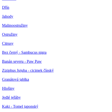
Dřín
Jahody
Malinoostružiny
Ostružiny
Citrusy
Bez černý - Sambucus nigra
Banán severu - Paw Paw
Ziziphus Jujuba - cicimek čínský
Granátová jablka
Hlošiny
Jedlé jeřáby
Kaki - Tomel japonský