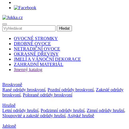
OVOCNÉ STROMKY
DROBNÉ OVOCE
NETRADIČNÍ OVOCE
OKRASNÉ DŘEVINY
JMELÍ A VÁNOČNÍ DEKORACE
ZAHRADNÍ MATERIÁL
Jmenný katalog
Broskvoně
Rané odrůdy broskvoní
,
Pozdní odrůdy broskvoní
,
Zakrslé odrůdy
broskvoní
,
Polorané odrůdy broskvoní
Hrušně
Letní odrůdy hrušní
,
Podzimní odrůdy hrušní
,
Zimní odrůdy hrušní
,
Sloupovité a zakrslé odrůdy hrušní
,
Asijské hrušně
Jabloně