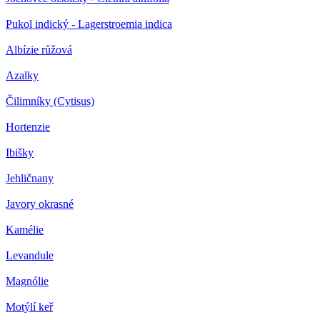
Pukol indický - Lagerstroemia indica
Albízie růžová
Azalky
Čilimníky (Cytisus)
Hortenzie
Ibišky
Jehličnany
Javory okrasné
Kamélie
Levandule
Magnólie
Motýlí keř