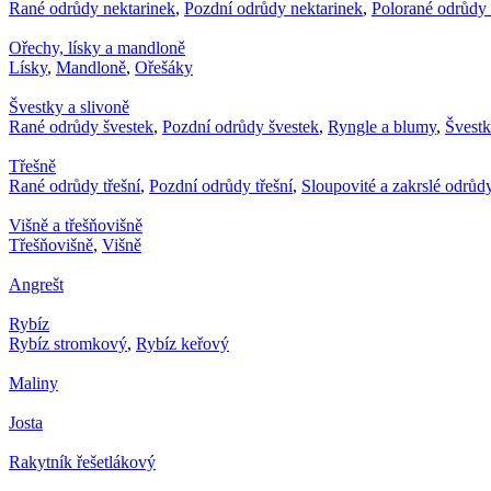
Rané odrůdy nektarinek
,
Pozdní odrůdy nektarinek
,
Polorané odrůdy 
Ořechy, lísky a mandloně
Lísky
,
Mandloně
,
Ořešáky
Švestky a slivoně
Rané odrůdy švestek
,
Pozdní odrůdy švestek
,
Ryngle a blumy
,
Švest
Třešně
Rané odrůdy třešní
,
Pozdní odrůdy třešní
,
Sloupovité a zakrslé odrůdy
Višně a třešňovišně
Třešňovišně
,
Višně
Angrešt
Rybíz
Rybíz stromkový
,
Rybíz keřový
Maliny
Josta
Rakytník řešetlákový