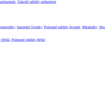
nektarinek
,
Zakrslé odrůdy nektarinek
komeruňky
,
Japonské švestky
,
Polorané odrůdy švestek
,
Mirabelky
,
Slou
 třešní
,
Polorané odrůdy třešní