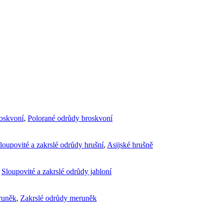
roskvoní
,
Polorané odrůdy broskvoní
loupovité a zakrslé odrůdy hrušní
,
Asijské hrušně
,
Sloupovité a zakrslé odrůdy jabloní
runěk
,
Zakrslé odrůdy meruněk