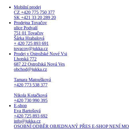
Mobilní prodej
CZ +420 775 750 377
SK +421 33 20 289 20
Prodejna Tovačov
ulice Podvalí
751 01 Tovačov
Šárka Hrabalová
+ 420 725 893 691
tovacov@jukka.cz
Prodej v Ostrožské Nové Vsi
Lhotská 772
687 22 Ostrožská Nová Ves
obchod@jukka.cz
Tamara Matoušková
+420 773 538 377
Nikola Kotačková
+420 730 990 395
E-shop
Eva Bartošová
+420 725 893 692
info@jukka.cz
OSOBNÍ ODBĚR OBJEDNANÝ PŘES E-SHOP NENÍ MOŽNÝ. Osob