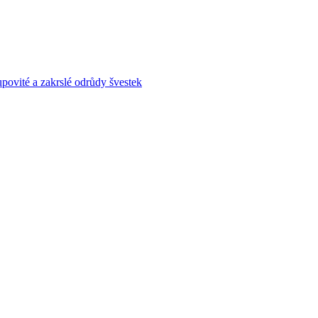
povité a zakrslé odrůdy švestek