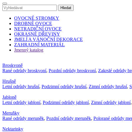
OVOCNÉ STROMKY
DROBNÉ OVOCE
NETRADIČNÍ OVOCE
OKRASNÉ DŘEVINY
JMELÍ A VÁNOČNÍ DEKORACE
ZAHRADNÍ MATERIÁL
Jmenný katalog
Broskvoně
Rané odrůdy broskvoní
,
Pozdní odrůdy broskvoní
,
Zakrslé odrůdy b
Hrušně
Letní odrůdy hrušní
,
Podzimní odrůdy hrušní
,
Zimní odrůdy hrušní
,
S
Jabloně
Letní odrůdy jabloní
,
Podzimní odrůdy jabloní
,
Zimní odrůdy jabloní
Meruňky
Rané odrůdy meruněk
,
Pozdní odrůdy meruněk
,
Polorané odrůdy me
Nektarinky