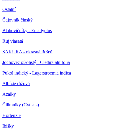
Ostatní
Čajovník čínský
Blahovičníky - Eucalyptus
Ruj vlasatá
SAKURA - okrasná třešeň
Jochovec olšolistý - Clethra alnifolia
Pukol indický - Lagerstroemia indica
Albízie růžová
Azalky
Čilimníky (Cytisus)
Hortenzie
Ibišky