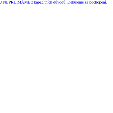
JÍMÁME z kapacitních důvodů. Děkujeme za pochopení.