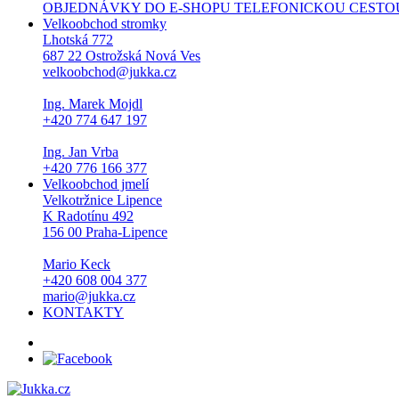
OBJEDNÁVKY DO E-SHOPU TELEFONICKOU CESTOU NEPŘI
Velkoobchod stromky
Lhotská 772
687 22 Ostrožská Nová Ves
velkoobchod@jukka.cz
Ing. Marek Mojdl
+420 774 647 197
Ing. Jan Vrba
+420 776 166 377
Velkoobchod jmelí
Velkotržnice Lipence
K Radotínu 492
156 00 Praha-Lipence
Mario Keck
+420 608 004 377
mario@jukka.cz
KONTAKTY