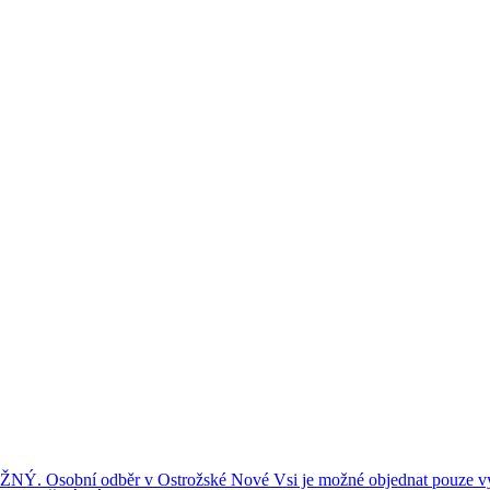
ní odběr v Ostrožské Nové Vsi je možné objednat pouze výše