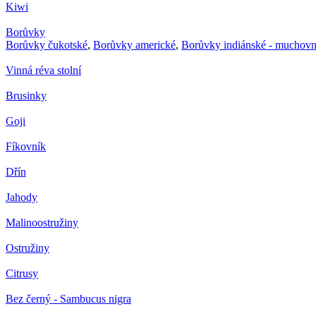
Kiwi
Borůvky
Borůvky čukotské
,
Borůvky americké
,
Borůvky indiánské - muchovn
Vinná réva stolní
Brusinky
Goji
Fíkovník
Dřín
Jahody
Malinoostružiny
Ostružiny
Citrusy
Bez černý - Sambucus nigra