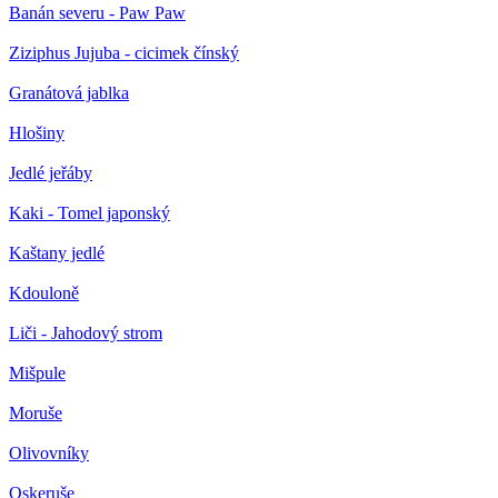
Banán severu - Paw Paw
Ziziphus Jujuba - cicimek čínský
Granátová jablka
Hlošiny
Jedlé jeřáby
Kaki - Tomel japonský
Kaštany jedlé
Kdouloně
Liči - Jahodový strom
Mišpule
Moruše
Olivovníky
Oskeruše