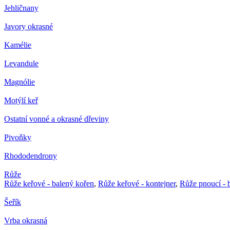
Jehličnany
Javory okrasné
Kamélie
Levandule
Magnólie
Motýlí keř
Ostatní vonné a okrasné dřeviny
Pivoňky
Rhododendrony
Růže
Růže keřové - balený kořen
,
Růže keřové - kontejner
,
Růže pnoucí - 
Šeřík
Vrba okrasná