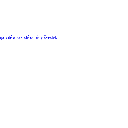
povité a zakrslé odrůdy švestek