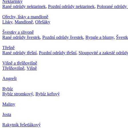
Nektarinky
Rané odrůdy nektarinek
,
Pozdní odrůdy nektarinek
,
Polorané odrůdy 
Ořechy, lísky a mandloně
Lísky
,
Mandloně
,
Ořešáky
Švestky a slivoně
Rané odrůdy švestek
,
Pozdní odrůdy švestek
,
Ryngle a blumy
,
Švest
Třešně
Rané odrůdy třešní
,
Pozdní odrůdy třešní
,
Sloupovité a zakrslé odrůdy
Višně a třešňovišně
Třešňovišně
,
Višně
Angrešt
Rybíz
Rybíz stromkový
,
Rybíz keřový
Maliny
Josta
Rakytník řešetlákový