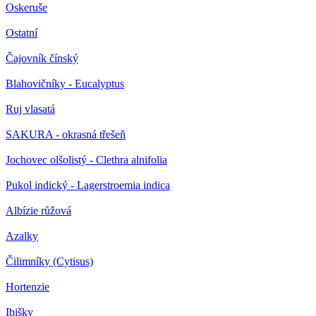
Oskeruše
Ostatní
Čajovník čínský
Blahovičníky - Eucalyptus
Ruj vlasatá
SAKURA - okrasná třešeň
Jochovec olšolistý - Clethra alnifolia
Pukol indický - Lagerstroemia indica
Albízie růžová
Azalky
Čilimníky (Cytisus)
Hortenzie
Ibišky