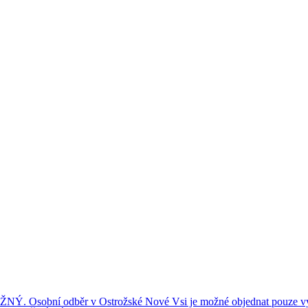
ní odběr v Ostrožské Nové Vsi je možné objednat pouze výše