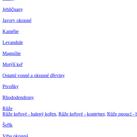
Jehličnany
Javory okrasné
Kamélie
Levandule
Magnólie
Motýlí keř
Ostatní vonné a okrasné dřeviny
Pivoňky
Rhododendrony
Růže
Růže keřové - balený kořen
,
Růže keřové - kontejner
,
Růže pnoucí - 
Šeřík
Vrba okrasná