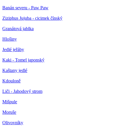
Banán severu - Paw Paw
Ziziphus Jujuba - cicimek čínský
Granátová jablka
Hlošiny
Jedlé jeřáby
Kaki - Tomel japonský
Kaštany jedlé
Kdouloně
Liči - Jahodový strom
Mišpule
Moruše
Olivovníky