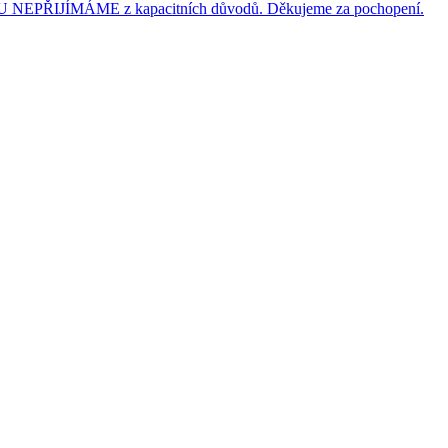
JÍMÁME z kapacitních důvodů. Děkujeme za pochopení.