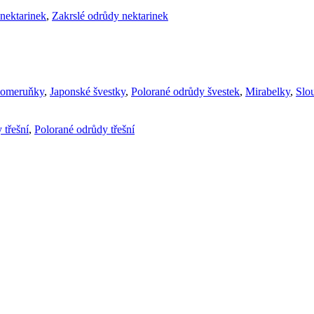
nektarinek
,
Zakrslé odrůdy nektarinek
komeruňky
,
Japonské švestky
,
Polorané odrůdy švestek
,
Mirabelky
,
Slou
 třešní
,
Polorané odrůdy třešní