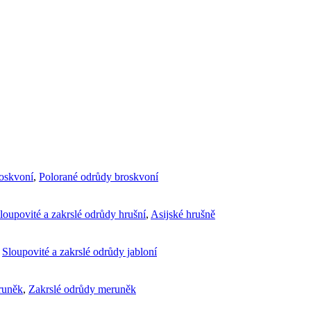
roskvoní
,
Polorané odrůdy broskvoní
loupovité a zakrslé odrůdy hrušní
,
Asijské hrušně
,
Sloupovité a zakrslé odrůdy jabloní
runěk
,
Zakrslé odrůdy meruněk