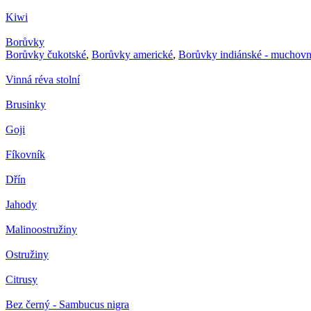
Kiwi
Borůvky
Borůvky čukotské
,
Borůvky americké
,
Borůvky indiánské - muchovn
Vinná réva stolní
Brusinky
Goji
Fíkovník
Dřín
Jahody
Malinoostružiny
Ostružiny
Citrusy
Bez černý - Sambucus nigra