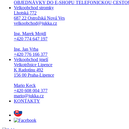
OBJEDNÁVKY DO E-SHOPU TELEFONICKOU CESTOU NEPŘI
Velkoobchod stromky
Lhotská 772
687 22 Ostrožská Nová Ves
velkoobchod@jukka.cz
Ing. Marek Mojdl
+420 774 647 197
Ing. Jan Vrba
+420 776 166 377
Velkoobchod jmelí
Velkotržnice Lipence
K Radotínu 492
156 00 Praha-Lipence
Mario Keck
+420 608 004 377
mario@jukka.cz
KONTAKTY