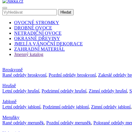
OVOCNÉ STROMKY
DROBNÉ OVOCE
NETRADIČNÍ OVOCE
OKRASNÉ DŘEVINY
JMELÍ A VÁNOČNÍ DEKORACE
ZAHRADNÍ MATERIÁL
Jmenný katalog
Broskvoně
Rané odrůdy broskvoní
,
Pozdní odrůdy broskvoní
,
Zakrslé odrůdy b
Hrušně
Letní odrůdy hrušní
,
Podzimní odrůdy hrušní
,
Zimní odrůdy hrušní
,
S
Jabloně
Letní odrůdy jabloní
,
Podzimní odrůdy jabloní
,
Zimní odrůdy jabloní
Meruňky
Rané odrůdy meruněk
,
Pozdní odrůdy meruněk
,
Polorané odrůdy me