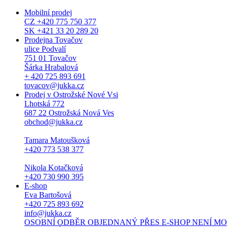
Mobilní prodej
CZ +420 775 750 377
SK +421 33 20 289 20
Prodejna Tovačov
ulice Podvalí
751 01 Tovačov
Šárka Hrabalová
+ 420 725 893 691
tovacov@jukka.cz
Prodej v Ostrožské Nové Vsi
Lhotská 772
687 22 Ostrožská Nová Ves
obchod@jukka.cz
Tamara Matoušková
+420 773 538 377
Nikola Kotačková
+420 730 990 395
E-shop
Eva Bartošová
+420 725 893 692
info@jukka.cz
OSOBNÍ ODBĚR OBJEDNANÝ PŘES E-SHOP NENÍ MOŽNÝ. Osob