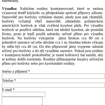
marmelády.
Výsadba:
Nabízíme rostliny kontejnerované, které se mohou
vysazovat téměř kdykoliv za předpokladu správné přípravy záhonu.
Stanoviště pro borůvky vybíráme slunné, plody jsou pak chutnější,
borůvky vyžadují vlhčí stanoviště, základním požadavkem
amerických borůvek je však zvýšená kyselost půdy. Pro výsadbu
borůvek se používá rašelina, která má ideální kyselost, ale postrádá
živiny, proto je lepší použít substráty určené přímo pro výsadbu
borůvek. Na borůvky vykopeme jámu širokou cca 80 cm a
jednotlivé sazenice od sebe dáváme cca 1 m, hloubka tohoto výkopu
by měla být cca 40 cm. Do této připravené jámy vsypeme substrát
určený pro borůvky a do něj vysadíme sazenice. Pokud jsou rostliny
v kontejneru hodně prokořeněné, je nutné kořenový bal narušit, aby
se kořeny dobře rozrůstaly. Rostliny přihnojujeme hnojivy určenými
přímo pro borůvky nebo pro kyselomilné rostliny.
Jméno a příjmení
*
Telefon
*
E-mail
*