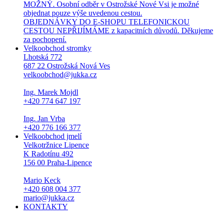
MOŽNÝ. Osobní odběr v Ostrožské Nové Vsi je možné
objednat pouze výše uvedenou cestou.
OBJEDNÁVKY DO E-SHOPU TELEFONICKOU
CESTOU NEPŘIJÍMÁME z kapacitních důvodů. Děkujeme
za pochopení.
Velkoobchod stromky
Lhotská 772
687 22 Ostrožská Nová Ves
velkoobchod@jukka.cz
Ing. Marek Mojdl
+420 774 647 197
Ing. Jan Vrba
+420 776 166 377
Velkoobchod jmelí
Velkotržnice Lipence
K Radotínu 492
156 00 Praha-Lipence
Mario Keck
+420 608 004 377
mario@jukka.cz
KONTAKTY