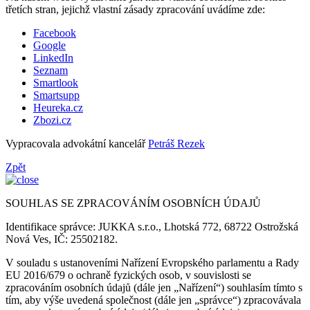
třetích stran, jejichž vlastní zásady zpracování uvádíme zde:
Facebook
Google
LinkedIn
Seznam
Smartlook
Smartsupp
Heureka.cz
Zbozi.cz
Vypracovala advokátní kancelář
Petráš Rezek
Zpět
SOUHLAS SE ZPRACOVÁNÍM OSOBNÍCH ÚDAJŮ
Identifikace správce: JUKKA s.r.o., Lhotská 772, 68722 Ostrožská
Nová Ves, IČ: 25502182.
V souladu s ustanoveními Nařízení Evropského parlamentu a Rady
EU 2016/679 o ochraně fyzických osob, v souvislosti se
zpracováním osobních údajů (dále jen „Nařízení“) souhlasím tímto s
tím, aby výše uvedená společnost (dále jen „správce“) zpracovávala