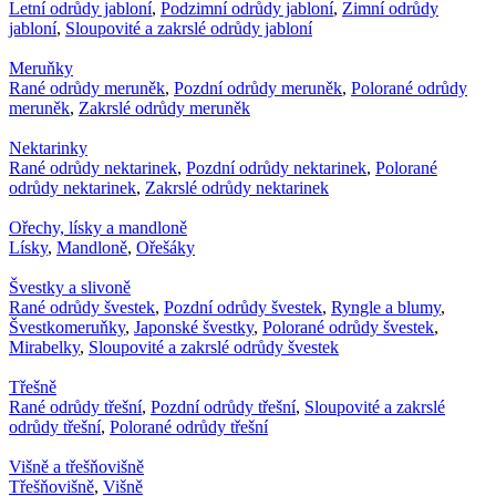
Letní odrůdy jabloní
,
Podzimní odrůdy jabloní
,
Zimní odrůdy
jabloní
,
Sloupovité a zakrslé odrůdy jabloní
Meruňky
Rané odrůdy meruněk
,
Pozdní odrůdy meruněk
,
Polorané odrůdy
meruněk
,
Zakrslé odrůdy meruněk
Nektarinky
Rané odrůdy nektarinek
,
Pozdní odrůdy nektarinek
,
Polorané
odrůdy nektarinek
,
Zakrslé odrůdy nektarinek
Ořechy, lísky a mandloně
Lísky
,
Mandloně
,
Ořešáky
Švestky a slivoně
Rané odrůdy švestek
,
Pozdní odrůdy švestek
,
Ryngle a blumy
,
Švestkomeruňky
,
Japonské švestky
,
Polorané odrůdy švestek
,
Mirabelky
,
Sloupovité a zakrslé odrůdy švestek
Třešně
Rané odrůdy třešní
,
Pozdní odrůdy třešní
,
Sloupovité a zakrslé
odrůdy třešní
,
Polorané odrůdy třešní
Višně a třešňovišně
Třešňovišně
,
Višně