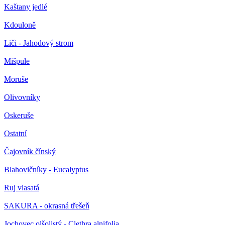
Kaštany jedlé
Kdouloně
Liči - Jahodový strom
Mišpule
Moruše
Olivovníky
Oskeruše
Ostatní
Čajovník čínský
Blahovičníky - Eucalyptus
Ruj vlasatá
SAKURA - okrasná třešeň
Jochovec olšolistý - Clethra alnifolia