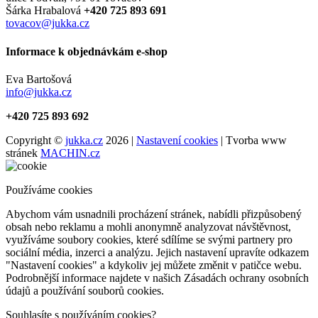
Šárka Hrabalová
+420 725 893 691
tovacov@jukka.cz
Informace k objednávkám e-shop
Eva Bartošová
info@jukka.cz
+420 725 893 692
Copyright ©
jukka.cz
2026 |
Nastavení cookies
| Tvorba www
stránek
MACHIN.cz
Používáme cookies
Abychom vám usnadnili procházení stránek, nabídli přizpůsobený
obsah nebo reklamu a mohli anonymně analyzovat návštěvnost,
využíváme soubory cookies, které sdílíme se svými partnery pro
sociální média, inzerci a analýzu. Jejich nastavení upravíte odkazem
"Nastavení cookies" a kdykoliv jej můžete změnit v patičce webu.
Podrobnější informace najdete v našich Zásadách ochrany osobních
údajů a používání souborů cookies.
Souhlasíte s používáním cookies?