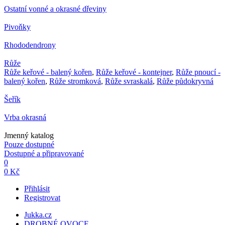
Ostatní vonné a okrasné dřeviny
Pivoňky
Rhododendrony
Růže
Růže keřové - balený kořen
,
Růže keřové - kontejner
,
Růže pnoucí -
balený kořen
,
Růže stromková
,
Růže svraskalá
,
Růže půdokryvná
Šeřík
Vrba okrasná
Jmenný katalog
Pouze dostupné
Dostupné a připravované
0
0 Kč
Přihlásit
Registrovat
Jukka.cz
DROBNÉ OVOCE