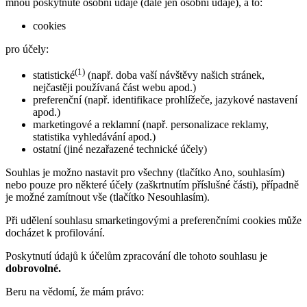
mnou poskytnuté osobní údaje (dále jen osobní údaje), a to:
cookies
pro účely:
(1)
statistické
(např. doba vaší návštěvy našich stránek,
nejčastěji používaná část webu apod.)
preferenční (např. identifikace prohlížeče, jazykové nastavení
apod.)
marketingové a reklamní (např. personalizace reklamy,
statistika vyhledávání apod.)
ostatní (jiné nezařazené technické účely)
Souhlas je možno nastavit pro všechny (tlačítko Ano, souhlasím)
nebo pouze pro některé účely (zaškrtnutím příslušné části), případně
je možné zamítnout vše (tlačítko Nesouhlasím).
Při udělení souhlasu smarketingovými a preferenčními cookies může
docházet k profilování.
Poskytnutí údajů k účelům zpracování dle tohoto souhlasu je
dobrovolné.
Beru na vědomí, že mám právo: