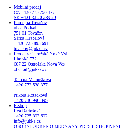
Mobilní prodej
CZ +420 775 750 377
SK +421 33 20 289 20
Prodejna Tovačov
ulice Podvalí
751 01 Tovačov
Šárka Hrabalová
+ 420 725 893 691
tovacov@jukka.cz
Prodej v Ostrožské Nové Vsi
Lhotská 772
687 22 Ostrožská Nová Ves
obchod@jukka.cz
Tamara Matoušková
+420 773 538 377
Nikola Kotačková
+420 730 990 395
E-shop
Eva Bartošová
+420 725 893 692
info@jukka.cz
OSOBNÍ ODBĚR OBJEDNANÝ PŘES E-SHOP NENÍ