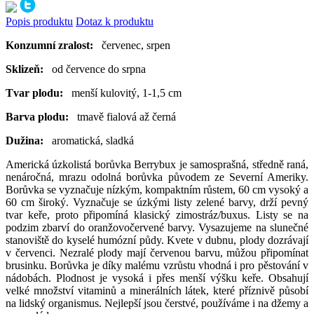
Popis produktu
Dotaz k produktu
Konzumní zralost:
červenec, srpen
Sklizeň:
od července do srpna
Tvar plodu:
menší kulovitý, 1-1,5 cm
Barva plodu:
tmavě fialová až černá
Dužina:
aromatická, sladká
Americká úzkolistá borůvka Berrybux je samosprašná, středně raná,
nenáročná, mrazu odolná borůvka původem ze Severní Ameriky.
Borůvka se vyznačuje nízkým, kompaktním růstem, 60 cm vysoký a
60 cm široký. Vyznačuje se úzkými listy zelené barvy, drží pevný
tvar keře, proto připomíná klasický zimostráz/buxus. Listy se na
podzim zbarví do oranžovočervené barvy. Vysazujeme na slunečné
stanoviště do kyselé humózní půdy. Kvete v dubnu, plody dozrávají
v červenci. Nezralé plody mají červenou barvu, můžou připomínat
brusinku. Borůvka je díky malému vzrůstu vhodná i pro pěstování v
nádobách. Plodnost je vysoká i přes menší výšku keře. Obsahují
velké množství vitaminů a minerálních látek, které příznivě působí
na lidský organismus. Nejlepší jsou čerstvé, používáme i na džemy a