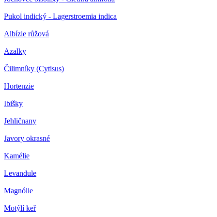
Pukol indický - Lagerstroemia indica
Albízie růžová
Azalky
Čilimníky (Cytisus)
Hortenzie
Ibišky
Jehličnany
Javory okrasné
Kamélie
Levandule
Magnólie
Motýlí keř