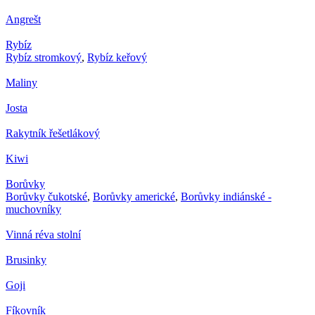
Angrešt
Rybíz
Rybíz stromkový
,
Rybíz keřový
Maliny
Josta
Rakytník řešetlákový
Kiwi
Borůvky
Borůvky čukotské
,
Borůvky americké
,
Borůvky indiánské -
muchovníky
Vinná réva stolní
Brusinky
Goji
Fíkovník