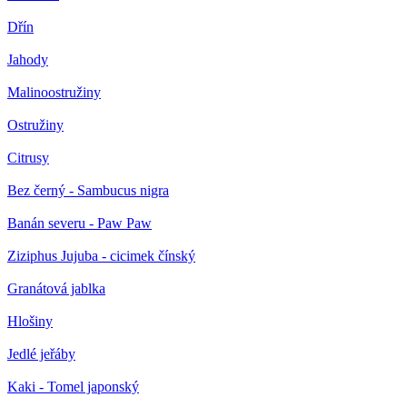
Dřín
Jahody
Malinoostružiny
Ostružiny
Citrusy
Bez černý - Sambucus nigra
Banán severu - Paw Paw
Ziziphus Jujuba - cicimek čínský
Granátová jablka
Hlošiny
Jedlé jeřáby
Kaki - Tomel japonský