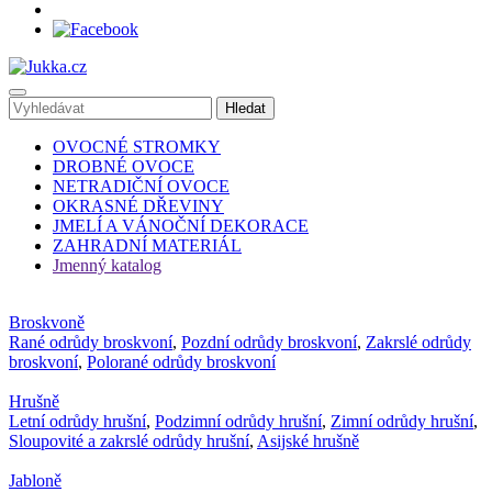
OVOCNÉ STROMKY
DROBNÉ OVOCE
NETRADIČNÍ OVOCE
OKRASNÉ DŘEVINY
JMELÍ A VÁNOČNÍ DEKORACE
ZAHRADNÍ MATERIÁL
Jmenný katalog
Broskvoně
Rané odrůdy broskvoní
,
Pozdní odrůdy broskvoní
,
Zakrslé odrůdy
broskvoní
,
Polorané odrůdy broskvoní
Hrušně
Letní odrůdy hrušní
,
Podzimní odrůdy hrušní
,
Zimní odrůdy hrušní
,
Sloupovité a zakrslé odrůdy hrušní
,
Asijské hrušně
Jabloně