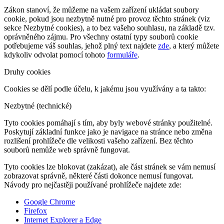
Zákon stanoví, že můžeme na vašem zařízení ukládat soubory
cookie, pokud jsou nezbytně nutné pro provoz těchto stránek (viz
sekce Nezbytné cookies), a to bez vašeho souhlasu, na základě tzv.
oprávněného zájmu. Pro všechny ostatní typy souborů cookie
potřebujeme váš souhlas, jehož plný text najdete
zde
, a který můžete
kdykoliv odvolat pomocí tohoto
formuláře
.
Druhy cookies
Cookies se dělí podle účelu, k jakému jsou využívány a ta takto:
Nezbytné (technické)
Tyto cookies pomáhají s tím, aby byly webové stránky použitelné.
Poskytují základní funkce jako je navigace na stránce nebo změna
rozlišení prohlížeče dle velikosti vašeho zařízení. Bez těchto
souborů nemůže web správně fungovat.
Tyto cookies lze blokovat (zakázat), ale část stránek se vám nemusí
zobrazovat správně, některé části dokonce nemusí fungovat.
Návody pro nejčastěji používané prohlížeče najdete zde:
Google Chrome
Firefox
Internet Explorer a Edge