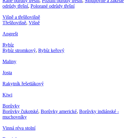
Rané odrůdy třešní
,
Pozdní odrůdy třešní
,
Sloupovité a zakrslé
odrůdy třešní
,
Polorané odrůdy třešní
Višně a třešňovišně
Třešňovišně
,
Višně
Angrešt
Rybíz
Rybíz stromkový
,
Rybíz keřový
Maliny
Josta
Rakytník řešetlákový
Kiwi
Borůvky
Borůvky čukotské
,
Borůvky americké
,
Borůvky indiánské -
muchovníky
Vinná réva stolní