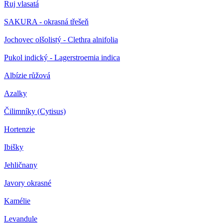
Ruj vlasatá
SAKURA - okrasná třešeň
Jochovec olšolistý - Clethra alnifolia
Pukol indický - Lagerstroemia indica
Albízie růžová
Azalky
Čilimníky (Cytisus)
Hortenzie
Ibišky
Jehličnany
Javory okrasné
Kamélie
Levandule