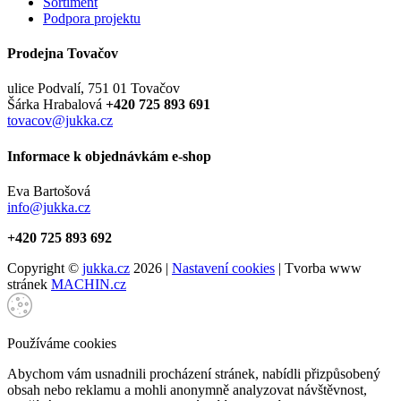
Sortiment
Podpora projektu
Prodejna Tovačov
ulice Podvalí, 751 01 Tovačov
Šárka Hrabalová
+420 725 893 691
tovacov@jukka.cz
Informace k objednávkám e-shop
Eva Bartošová
info@jukka.cz
+420 725 893 692
Copyright ©
jukka.cz
2026 |
Nastavení cookies
| Tvorba www
stránek
MACHIN.cz
Používáme cookies
Abychom vám usnadnili procházení stránek, nabídli přizpůsobený
obsah nebo reklamu a mohli anonymně analyzovat návštěvnost,