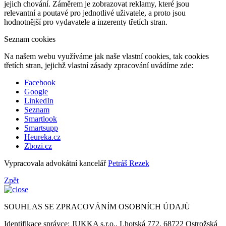
jejich chování. Záměrem je zobrazovat reklamy, které jsou
relevantní a poutavé pro jednotlivé uživatele, a proto jsou
hodnotnější pro vydavatele a inzerenty třetích stran.
Seznam cookies
Na našem webu využíváme jak naše vlastní cookies, tak cookies
třetích stran, jejichž vlastní zásady zpracování uvádíme zde:
Facebook
Google
LinkedIn
Seznam
Smartlook
Smartsupp
Heureka.cz
Zbozi.cz
Vypracovala advokátní kancelář
Petráš Rezek
Zpět
SOUHLAS SE ZPRACOVÁNÍM OSOBNÍCH ÚDAJŮ
Identifikace správce: JUKKA s.r.o., Lhotská 772, 68722 Ostrožská