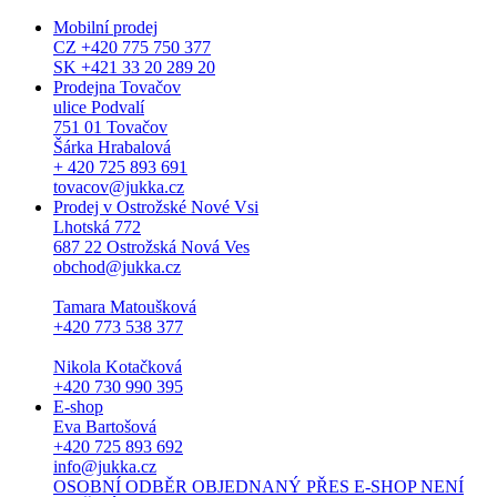
Mobilní prodej
CZ +420 775 750 377
SK +421 33 20 289 20
Prodejna Tovačov
ulice Podvalí
751 01 Tovačov
Šárka Hrabalová
+ 420 725 893 691
tovacov@jukka.cz
Prodej v Ostrožské Nové Vsi
Lhotská 772
687 22 Ostrožská Nová Ves
obchod@jukka.cz
Tamara Matoušková
+420 773 538 377
Nikola Kotačková
+420 730 990 395
E-shop
Eva Bartošová
+420 725 893 692
info@jukka.cz
OSOBNÍ ODBĚR OBJEDNANÝ PŘES E-SHOP NENÍ