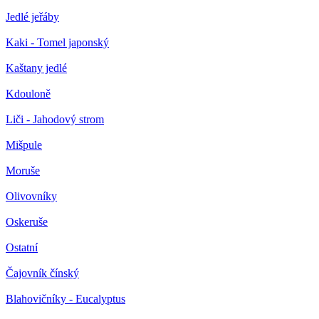
Jedlé jeřáby
Kaki - Tomel japonský
Kaštany jedlé
Kdouloně
Liči - Jahodový strom
Mišpule
Moruše
Olivovníky
Oskeruše
Ostatní
Čajovník čínský
Blahovičníky - Eucalyptus