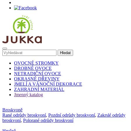
OVOCNÉ STROMKY
DROBNÉ OVOCE
NETRADIČNÍ OVOCE
OKRASNÉ DŘEVINY
JMELÍ A VÁNOČNÍ DEKORACE
ZAHRADNÍ MATERIÁL
Jmenný katalog
Broskvoně
Rané odrůdy broskvoní
,
Pozdní odrůdy broskvoní
,
Zakrslé odrůdy
broskvoní
,
Polorané odrůdy broskvoní
Hrušně