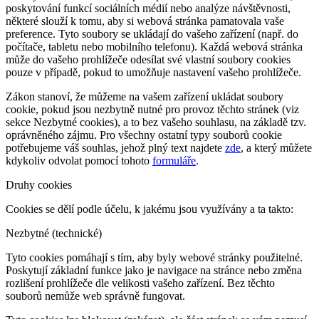
poskytování funkcí sociálních médií nebo analýze návštěvnosti,
některé slouží k tomu, aby si webová stránka pamatovala vaše
preference. Tyto soubory se ukládají do vašeho zařízení (např. do
počítače, tabletu nebo mobilního telefonu). Každá webová stránka
může do vašeho prohlížeče odesílat své vlastní soubory cookies
pouze v případě, pokud to umožňuje nastavení vašeho prohlížeče.
Zákon stanoví, že můžeme na vašem zařízení ukládat soubory
cookie, pokud jsou nezbytně nutné pro provoz těchto stránek (viz
sekce Nezbytné cookies), a to bez vašeho souhlasu, na základě tzv.
oprávněného zájmu. Pro všechny ostatní typy souborů cookie
potřebujeme váš souhlas, jehož plný text najdete
zde
, a který můžete
kdykoliv odvolat pomocí tohoto
formuláře
.
Druhy cookies
Cookies se dělí podle účelu, k jakému jsou využívány a ta takto:
Nezbytné (technické)
Tyto cookies pomáhají s tím, aby byly webové stránky použitelné.
Poskytují základní funkce jako je navigace na stránce nebo změna
rozlišení prohlížeče dle velikosti vašeho zařízení. Bez těchto
souborů nemůže web správně fungovat.