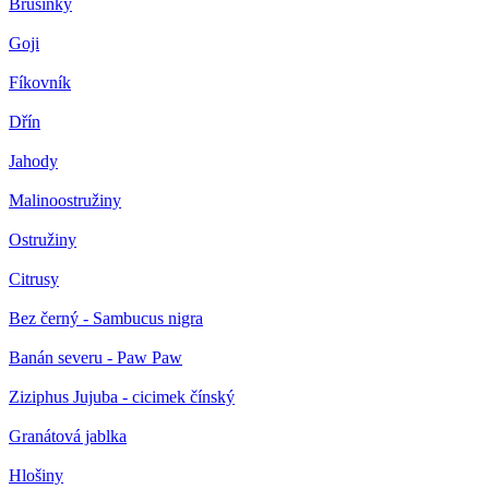
Brusinky
Goji
Fíkovník
Dřín
Jahody
Malinoostružiny
Ostružiny
Citrusy
Bez černý - Sambucus nigra
Banán severu - Paw Paw
Ziziphus Jujuba - cicimek čínský
Granátová jablka
Hlošiny