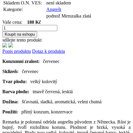
Skladem O.N. VES:
není skladem
Kategorie:
Angrešt
podnož Meruzalka zlatá
Vaše cena:
180 Kč
Koupit na eshopu
sdílejte tento produkt
Popis produktu
Dotaz k produktu
Konzumní zralost:
červenec
Sklizeň:
červenec
Tvar plodu:
velký kulovitý
Barva plodu:
tmavě červená, lesklá
Dužina:
šťavnatá, sladká, aromatická, velmi chutná
Použití:
přímý konzum, konzervace
Remarka je poloraná odrůda angreštu původem z Německa. Růst je
bujný, tvoří rozložitou korunu. Plodnost je brzká, vysoká a
pravidelná. Plody jsou velké, kulovité, tmavě červené barvy, lesklé.