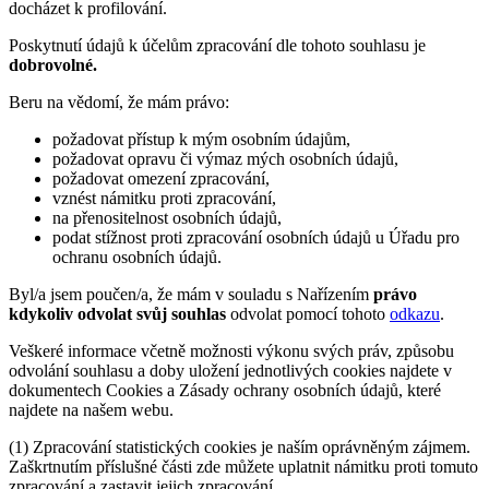
docházet k profilování.
Poskytnutí údajů k účelům zpracování dle tohoto souhlasu je
dobrovolné.
Beru na vědomí, že mám právo:
požadovat přístup k mým osobním údajům,
požadovat opravu či výmaz mých osobních údajů,
požadovat omezení zpracování,
vznést námitku proti zpracování,
na přenositelnost osobních údajů,
podat stížnost proti zpracování osobních údajů u Úřadu pro
ochranu osobních údajů.
Byl/a jsem poučen/a, že mám v souladu s Nařízením
právo
kdykoliv odvolat svůj souhlas
odvolat pomocí tohoto
odkazu
.
Veškeré informace včetně možnosti výkonu svých práv, způsobu
odvolání souhlasu a doby uložení jednotlivých cookies najdete v
dokumentech Cookies a Zásady ochrany osobních údajů, které
najdete na našem webu.
(1) Zpracování statistických cookies je naším oprávněným zájmem.
Zaškrtnutím příslušné části zde můžete uplatnit námitku proti tomuto
zpracování a zastavit jejich zpracování.