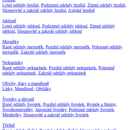
Letní odrůdy hrušní
,
Podzimní odrůdy hrušní
,
Zimní odrůdy hrušní
,
Sloupovité a zakrslé odrůdy hrušní
,
Asijské hrušně
Jabloně
Letní odrůdy jabloní
,
Podzimní odrůdy jabloní
,
Zimní odrůdy
jabloní
,
Sloupovité a zakrslé odrůdy jabloní
Meruňky
Rané odrůdy meruněk
,
Pozdní odrůdy meruněk
,
Polorané odrůdy
meruněk
,
Zakrslé odrůdy meruněk
Nektarinky
Rané odrůdy nektarinek
,
Pozdní odrůdy nektarinek
,
Polorané
odrůdy nektarinek
,
Zakrslé odrůdy nektarinek
Ořechy, lísky a mandloně
Lísky
,
Mandloně
,
Ořešáky
Švestky a slivoně
Rané odrůdy švestek
,
Pozdní odrůdy švestek
,
Ryngle a blumy
,
Švestkomeruňky
,
Japonské švestky
,
Polorané odrůdy švestek
,
Mirabelky
,
Sloupovité a zakrslé odrůdy švestek
Třešně