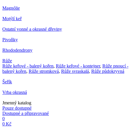
Magnólie
Motýlí keř
Ostatní vonné a okrasné dřeviny
Pivoňky
Rhododendrony
Růže
Růže keřové - balený kořen
,
Růže keřové - kontejner
,
Růže pnoucí -
balený kořen
,
Růže stromková
,
Růže svraskalá
,
Růže půdokryvná
Šeřík
Vrba okrasná
Jmenný katalog
Pouze dostupné
Dostupné a připravované
0
0 Kč