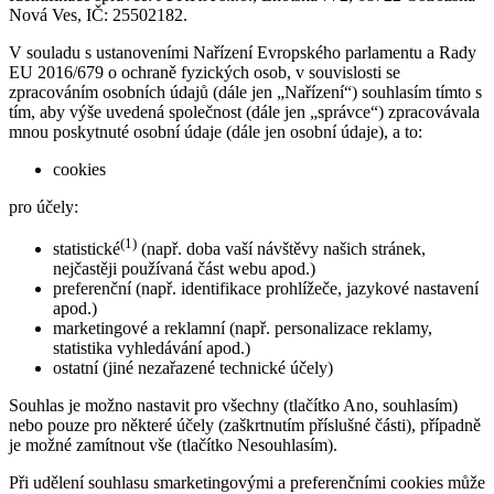
Nová Ves, IČ: 25502182.
V souladu s ustanoveními Nařízení Evropského parlamentu a Rady
EU 2016/679 o ochraně fyzických osob, v souvislosti se
zpracováním osobních údajů (dále jen „Nařízení“) souhlasím tímto s
tím, aby výše uvedená společnost (dále jen „správce“) zpracovávala
mnou poskytnuté osobní údaje (dále jen osobní údaje), a to:
cookies
pro účely:
(1)
statistické
(např. doba vaší návštěvy našich stránek,
nejčastěji používaná část webu apod.)
preferenční (např. identifikace prohlížeče, jazykové nastavení
apod.)
marketingové a reklamní (např. personalizace reklamy,
statistika vyhledávání apod.)
ostatní (jiné nezařazené technické účely)
Souhlas je možno nastavit pro všechny (tlačítko Ano, souhlasím)
nebo pouze pro některé účely (zaškrtnutím příslušné části), případně
je možné zamítnout vše (tlačítko Nesouhlasím).
Při udělení souhlasu smarketingovými a preferenčními cookies může