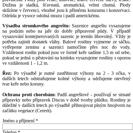
Dužina je sladká, šťavnatá, aromatická, velmi chutná. Plody
sklízíme v červenci, vhodné jsou k přímému konzumu i konzervaci.
Odrůda je vysoce odolná mrazu i padlí americkému.
Výsadba stromkového angreštu:
Sazenice angreštu vysazujeme
na podzim nebo na jaře do dobře připravené půdy. V případě
vysazování kontejnerovaných sazenic je termín libovolný. Vždy je
potřeba zajistit dostatek vláhy. Balové rostliny vyjmeme ze sáčku,
vytřepeme zeminu a sazenici namočíme přes noc do vody.
Vzdálenost rostlin pokud jsou ve formě keře sadíme 1,5 m od sebe,
pokud se jedná o pěstování na kmínku vysazujeme rostliny s oporou
ve vzdálenosti 1 - 1,2 m.
Řez:
Po výsadbě je nutné zastřihnout výhony na 2 - 3 očka, v
dalších letech odstraňujeme kolmé výhony a udržujeme otevřený
tvar keře nebo koruny.
Ochrana proti chorobám:
Padlí angreštové - používají se sirnaté
přípravky nebo přípravek Discus v době tvorby plůdku. Rostliny je
důležité v dalších letech po výsadbě přihnojovat plným hnojivem na
začátku vegetace (Cererit).
Jméno a příjmení
*
Telefon
*