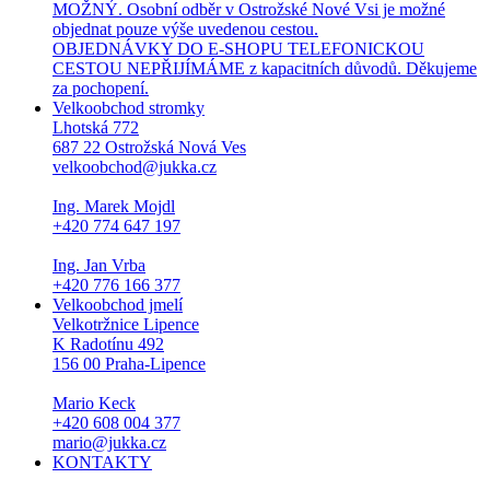
MOŽNÝ. Osobní odběr v Ostrožské Nové Vsi je možné
objednat pouze výše uvedenou cestou.
OBJEDNÁVKY DO E-SHOPU TELEFONICKOU
CESTOU NEPŘIJÍMÁME z kapacitních důvodů. Děkujeme
za pochopení.
Velkoobchod stromky
Lhotská 772
687 22 Ostrožská Nová Ves
velkoobchod@jukka.cz
Ing. Marek Mojdl
+420 774 647 197
Ing. Jan Vrba
+420 776 166 377
Velkoobchod jmelí
Velkotržnice Lipence
K Radotínu 492
156 00 Praha-Lipence
Mario Keck
+420 608 004 377
mario@jukka.cz
KONTAKTY