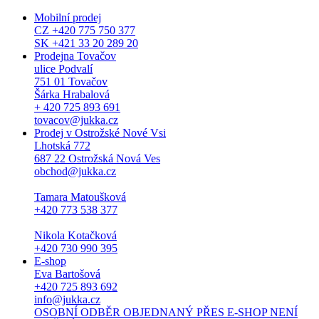
Mobilní prodej
CZ +420 775 750 377
SK +421 33 20 289 20
Prodejna Tovačov
ulice Podvalí
751 01 Tovačov
Šárka Hrabalová
+ 420 725 893 691
tovacov@jukka.cz
Prodej v Ostrožské Nové Vsi
Lhotská 772
687 22 Ostrožská Nová Ves
obchod@jukka.cz
Tamara Matoušková
+420 773 538 377
Nikola Kotačková
+420 730 990 395
E-shop
Eva Bartošová
+420 725 893 692
info@jukka.cz
OSOBNÍ ODBĚR OBJEDNANÝ PŘES E-SHOP NENÍ