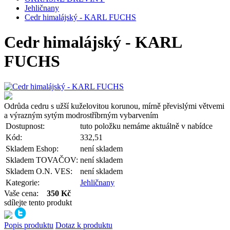
Jehličnany
Cedr himalájský - KARL FUCHS
Cedr himalájský - KARL
FUCHS
Odrůda cedru s užší kuželovitou korunou, mírně převislými větvemi
a výrazným sytým modrostříbrným vybarvením
Dostupnost:
tuto položku nemáme aktuálně v nabídce
Kód:
332,51
Skladem Eshop:
není skladem
Skladem TOVAČOV:
není skladem
Skladem O.N. VES:
není skladem
Kategorie:
Jehličnany
Vaše cena:
350 Kč
sdílejte tento produkt
Popis produktu
Dotaz k produktu