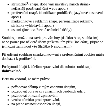
(1)
statistické
(např. doba vaší návštěvy našich stránek,
nejčastěji používaná část webu apod.)
preferenční (např. identifikace prohlížeče, jazykové nastavení
apod.)
marketingové a reklamní (např. personalizace reklamy,
statistika vyhledávání apod.)
ostatní (jiné nezařazené technické účely)
Souhlas je možno nastavit pro všechny (tlačítko Ano, souhlasím)
nebo pouze pro některé účely (zaškrtnutím příslušné části), případně
je možné zamítnout vše (tlačítko Nesouhlasím).
Při udělení souhlasu smarketingovými a preferenčními cookies může
docházet k profilování.
Poskytnutí údajů k účelům zpracování dle tohoto souhlasu je
dobrovolné.
Beru na vědomí, že mám právo:
požadovat přístup k mým osobním údajům,
požadovat opravu či výmaz mých osobních údajů,
požadovat omezení zpracování,
vznést námitku proti zpracování,
na přenositelnost osobních údajů,