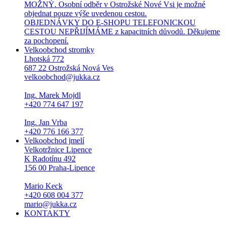
MOŽNÝ. Osobní odběr v Ostrožské Nové Vsi je možné
objednat pouze výše uvedenou cestou.
OBJEDNÁVKY DO E-SHOPU TELEFONICKOU
CESTOU NEPŘIJÍMÁME z kapacitních důvodů. Děkujeme
za pochopení.
Velkoobchod stromky
Lhotská 772
687 22 Ostrožská Nová Ves
velkoobchod@jukka.cz
Ing. Marek Mojdl
+420 774 647 197
Ing. Jan Vrba
+420 776 166 377
Velkoobchod jmelí
Velkotržnice Lipence
K Radotínu 492
156 00 Praha-Lipence
Mario Keck
+420 608 004 377
mario@jukka.cz
KONTAKTY