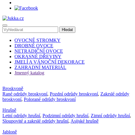
OVOCNÉ STROMKY
DROBNÉ OVOCE
NETRADIČNÍ OVOCE
OKRASNÉ DŘEVINY
JMELÍ A VÁNOČNÍ DEKORACE
ZAHRADNÍ MATERIÁL
Jmenný katalog
Broskvoně
Rané odrůdy broskvoní
,
Pozdní odrůdy broskvoní
,
Zakrslé odrůdy
broskvoní
,
Polorané odrůdy broskvoní
Hrušně
Letní odrůdy hrušní
,
Podzimní odrůdy hrušní
,
Zimní odrůdy hrušní
,
Sloupovité a zakrslé odrůdy hrušní
,
Asijské hrušně
Jabloně