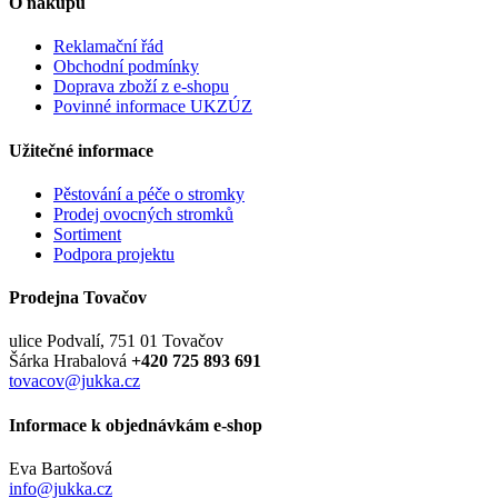
O nákupu
Reklamační řád
Obchodní podmínky
Doprava zboží z e-shopu
Povinné informace UKZÚZ
Užitečné informace
Pěstování a péče o stromky
Prodej ovocných stromků
Sortiment
Podpora projektu
Prodejna Tovačov
ulice Podvalí, 751 01 Tovačov
Šárka Hrabalová
+420 725 893 691
tovacov@jukka.cz
Informace k objednávkám e-shop
Eva Bartošová
info@jukka.cz