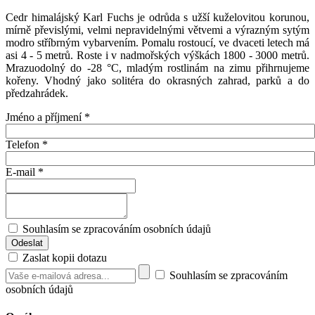
Cedr himalájský Karl Fuchs je odrůda s užší kuželovitou korunou,
mírně převislými, velmi nepravidelnými větvemi a výrazným sytým
modro stříbrným vybarvením. Pomalu rostoucí, ve dvaceti letech má
asi 4 - 5 metrů. Roste i v nadmořských výškách 1800 - 3000 metrů.
Mrazuodolný do -28 °C, mladým rostlinám na zimu přihrnujeme
kořeny. Vhodný jako solitéra do okrasných zahrad, parků a do
předzahrádek.
Jméno a příjmení
*
Telefon
*
E-mail
*
Souhlasím se zpracováním osobních údajů
Zaslat kopii dotazu
Souhlasím se zpracováním
osobních údajů