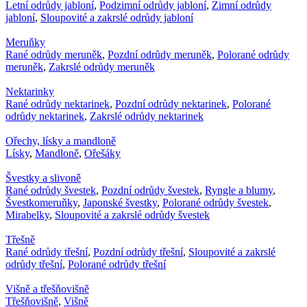
Letní odrůdy jabloní
,
Podzimní odrůdy jabloní
,
Zimní odrůdy
jabloní
,
Sloupovité a zakrslé odrůdy jabloní
Meruňky
Rané odrůdy meruněk
,
Pozdní odrůdy meruněk
,
Polorané odrůdy
meruněk
,
Zakrslé odrůdy meruněk
Nektarinky
Rané odrůdy nektarinek
,
Pozdní odrůdy nektarinek
,
Polorané
odrůdy nektarinek
,
Zakrslé odrůdy nektarinek
Ořechy, lísky a mandloně
Lísky
,
Mandloně
,
Ořešáky
Švestky a slivoně
Rané odrůdy švestek
,
Pozdní odrůdy švestek
,
Ryngle a blumy
,
Švestkomeruňky
,
Japonské švestky
,
Polorané odrůdy švestek
,
Mirabelky
,
Sloupovité a zakrslé odrůdy švestek
Třešně
Rané odrůdy třešní
,
Pozdní odrůdy třešní
,
Sloupovité a zakrslé
odrůdy třešní
,
Polorané odrůdy třešní
Višně a třešňovišně
Třešňovišně
,
Višně