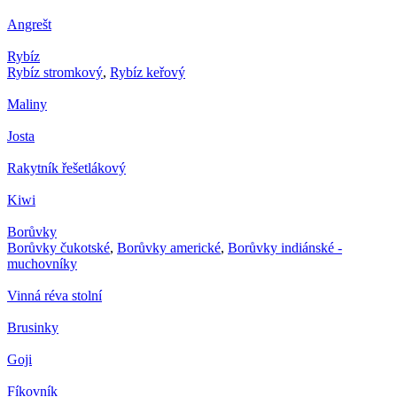
Angrešt
Rybíz
Rybíz stromkový
,
Rybíz keřový
Maliny
Josta
Rakytník řešetlákový
Kiwi
Borůvky
Borůvky čukotské
,
Borůvky americké
,
Borůvky indiánské -
muchovníky
Vinná réva stolní
Brusinky
Goji
Fíkovník