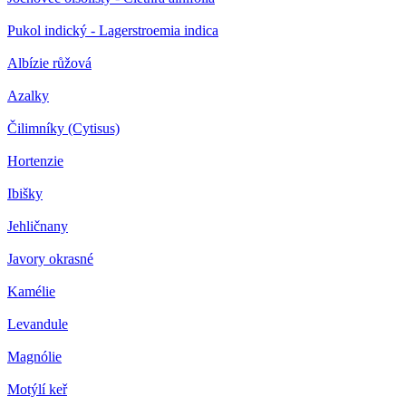
Pukol indický - Lagerstroemia indica
Albízie růžová
Azalky
Čilimníky (Cytisus)
Hortenzie
Ibišky
Jehličnany
Javory okrasné
Kamélie
Levandule
Magnólie
Motýlí keř