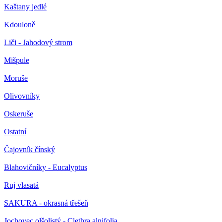
Kaštany jedlé
Kdouloně
Liči - Jahodový strom
Mišpule
Moruše
Olivovníky
Oskeruše
Ostatní
Čajovník čínský
Blahovičníky - Eucalyptus
Ruj vlasatá
SAKURA - okrasná třešeň
Jochovec olšolistý - Clethra alnifolia