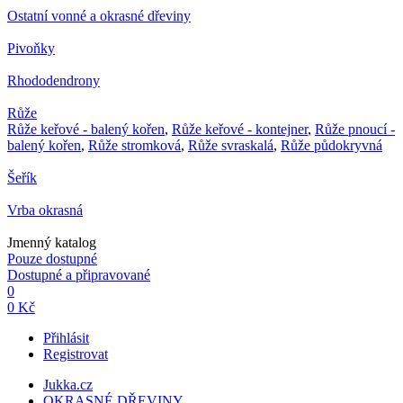
Ostatní vonné a okrasné dřeviny
Pivoňky
Rhododendrony
Růže
Růže keřové - balený kořen
,
Růže keřové - kontejner
,
Růže pnoucí -
balený kořen
,
Růže stromková
,
Růže svraskalá
,
Růže půdokryvná
Šeřík
Vrba okrasná
Jmenný katalog
Pouze dostupné
Dostupné a připravované
0
0 Kč
Přihlásit
Registrovat
Jukka.cz
OKRASNÉ DŘEVINY