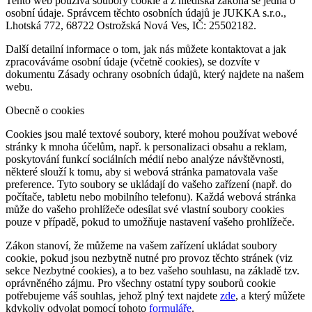
Tento web používá soubory cookie a z hlediska zákona se jedná o
osobní údaje. Správcem těchto osobních údajů je JUKKA s.r.o.,
Lhotská 772, 68722 Ostrožská Nová Ves, IČ: 25502182.
Další detailní informace o tom, jak nás můžete kontaktovat a jak
zpracováváme osobní údaje (včetně cookies), se dozvíte v
dokumentu Zásady ochrany osobních údajů, který najdete na našem
webu.
Obecně o cookies
Cookies jsou malé textové soubory, které mohou používat webové
stránky k mnoha účelům, např. k personalizaci obsahu a reklam,
poskytování funkcí sociálních médií nebo analýze návštěvnosti,
některé slouží k tomu, aby si webová stránka pamatovala vaše
preference. Tyto soubory se ukládají do vašeho zařízení (např. do
počítače, tabletu nebo mobilního telefonu). Každá webová stránka
může do vašeho prohlížeče odesílat své vlastní soubory cookies
pouze v případě, pokud to umožňuje nastavení vašeho prohlížeče.
Zákon stanoví, že můžeme na vašem zařízení ukládat soubory
cookie, pokud jsou nezbytně nutné pro provoz těchto stránek (viz
sekce Nezbytné cookies), a to bez vašeho souhlasu, na základě tzv.
oprávněného zájmu. Pro všechny ostatní typy souborů cookie
potřebujeme váš souhlas, jehož plný text najdete
zde
, a který můžete
kdykoliv odvolat pomocí tohoto
formuláře
.