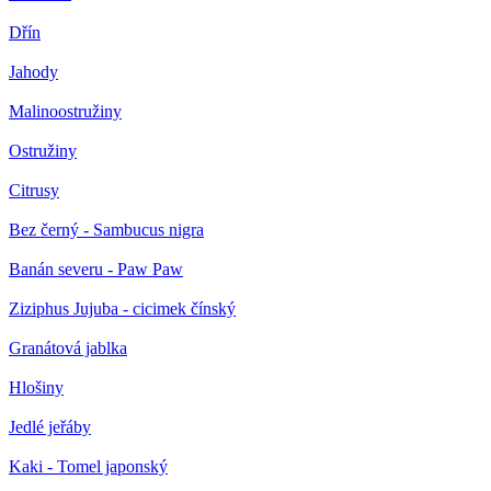
Dřín
Jahody
Malinoostružiny
Ostružiny
Citrusy
Bez černý - Sambucus nigra
Banán severu - Paw Paw
Ziziphus Jujuba - cicimek čínský
Granátová jablka
Hlošiny
Jedlé jeřáby
Kaki - Tomel japonský