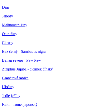
Dřín
Jahody
Malinoostružiny
Ostružiny
Citrusy
Bez černý - Sambucus nigra
Banán severu - Paw Paw
Ziziphus Jujuba - cicimek čínský
Granátová jablka
Hlošiny
Jedlé jeřáby
Kaki - Tomel japonský