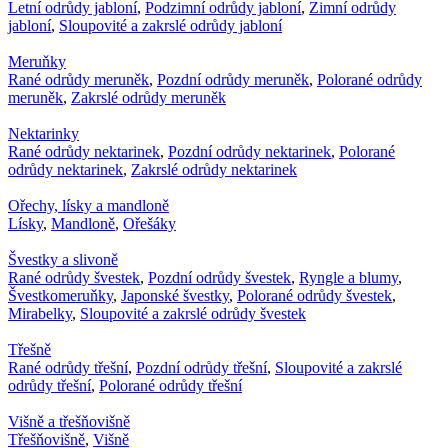
Letní odrůdy jabloní
,
Podzimní odrůdy jabloní
,
Zimní odrůdy
jabloní
,
Sloupovité a zakrslé odrůdy jabloní
Meruňky
Rané odrůdy meruněk
,
Pozdní odrůdy meruněk
,
Polorané odrůdy
meruněk
,
Zakrslé odrůdy meruněk
Nektarinky
Rané odrůdy nektarinek
,
Pozdní odrůdy nektarinek
,
Polorané
odrůdy nektarinek
,
Zakrslé odrůdy nektarinek
Ořechy, lísky a mandloně
Lísky
,
Mandloně
,
Ořešáky
Švestky a slivoně
Rané odrůdy švestek
,
Pozdní odrůdy švestek
,
Ryngle a blumy
,
Švestkomeruňky
,
Japonské švestky
,
Polorané odrůdy švestek
,
Mirabelky
,
Sloupovité a zakrslé odrůdy švestek
Třešně
Rané odrůdy třešní
,
Pozdní odrůdy třešní
,
Sloupovité a zakrslé
odrůdy třešní
,
Polorané odrůdy třešní
Višně a třešňovišně
Třešňovišně
,
Višně