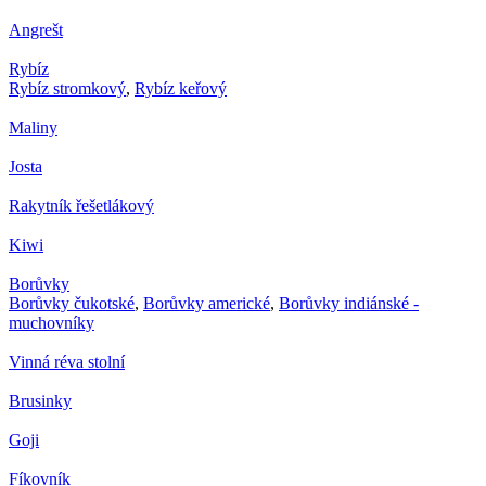
Angrešt
Rybíz
Rybíz stromkový
,
Rybíz keřový
Maliny
Josta
Rakytník řešetlákový
Kiwi
Borůvky
Borůvky čukotské
,
Borůvky americké
,
Borůvky indiánské -
muchovníky
Vinná réva stolní
Brusinky
Goji
Fíkovník