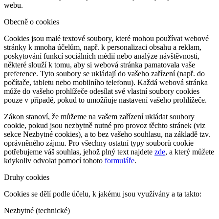
webu.
Obecně o cookies
Cookies jsou malé textové soubory, které mohou používat webové
stránky k mnoha účelům, např. k personalizaci obsahu a reklam,
poskytování funkcí sociálních médií nebo analýze návštěvnosti,
některé slouží k tomu, aby si webová stránka pamatovala vaše
preference. Tyto soubory se ukládají do vašeho zařízení (např. do
počítače, tabletu nebo mobilního telefonu). Každá webová stránka
může do vašeho prohlížeče odesílat své vlastní soubory cookies
pouze v případě, pokud to umožňuje nastavení vašeho prohlížeče.
Zákon stanoví, že můžeme na vašem zařízení ukládat soubory
cookie, pokud jsou nezbytně nutné pro provoz těchto stránek (viz
sekce Nezbytné cookies), a to bez vašeho souhlasu, na základě tzv.
oprávněného zájmu. Pro všechny ostatní typy souborů cookie
potřebujeme váš souhlas, jehož plný text najdete
zde
, a který můžete
kdykoliv odvolat pomocí tohoto
formuláře
.
Druhy cookies
Cookies se dělí podle účelu, k jakému jsou využívány a ta takto:
Nezbytné (technické)