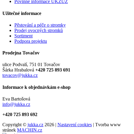
Povinné informace UKZÚZ
Užitečné informace
Pěstování a péče o stromky
Prodej ovocných stromků
Sortiment
Podpora projektu
Prodejna Tovačov
ulice Podvalí, 751 01 Tovačov
Šárka Hrabalová
+420 725 893 691
tovacov@jukka.cz
Informace k objednávkám e-shop
Eva Bartošová
info@jukka.cz
+420 725 893 692
Copyright ©
jukka.cz
2026 |
Nastavení cookies
| Tvorba www
stránek
MACHIN.cz