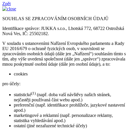
Zpět
SOUHLAS SE ZPRACOVÁNÍM OSOBNÍCH ÚDAJŮ
Identifikace správce: JUKKA s.r.o., Lhotská 772, 68722 Ostrožská
Nová Ves, IČ: 25502182.
V souladu s ustanoveními Nařízení Evropského parlamentu a Rady
EU 2016/679 o ochraně fyzických osob, v souvislosti se
zpracováním osobních údajů (dále jen „Nařízení“) souhlasím tímto s
tím, aby výše uvedená společnost (dále jen „správce“) zpracovávala
mnou poskytnuté osobní údaje (dále jen osobní údaje), a to:
cookies
pro účely:
(1)
statistické
(např. doba vaší návštěvy našich stránek,
nejčastěji používaná část webu apod.)
preferenční (např. identifikace prohlížeče, jazykové nastavení
apod.)
marketingové a reklamní (např. personalizace reklamy,
statistika vyhledávání apod.)
ostatní (jiné nezařazené technické účely)