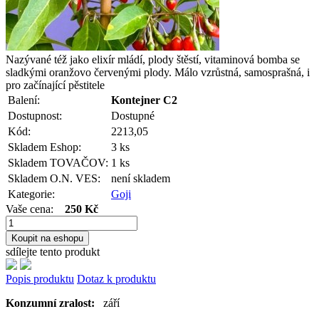
Nazývané též jako elixír mládí, plody štěstí, vitaminová bomba se
sladkými oranžovo červenými plody. Málo vzrůstná, samosprašná, i
pro začínající pěstitele
Balení:
Kontejner C2
Dostupnost:
Dostupné
Kód:
2213,05
Skladem Eshop:
3 ks
Skladem TOVAČOV:
1 ks
Skladem O.N. VES:
není skladem
Kategorie:
Goji
Vaše cena:
250 Kč
Koupit na eshopu
sdílejte tento produkt
Popis produktu
Dotaz k produktu
Konzumní zralost:
září