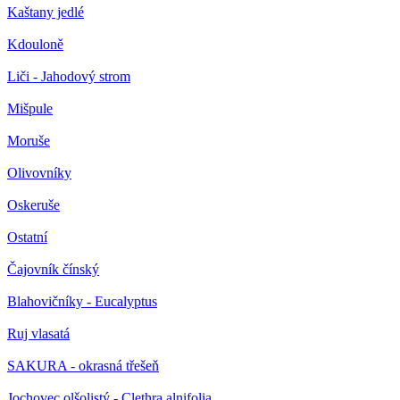
Kaštany jedlé
Kdouloně
Liči - Jahodový strom
Mišpule
Moruše
Olivovníky
Oskeruše
Ostatní
Čajovník čínský
Blahovičníky - Eucalyptus
Ruj vlasatá
SAKURA - okrasná třešeň
Jochovec olšolistý - Clethra alnifolia