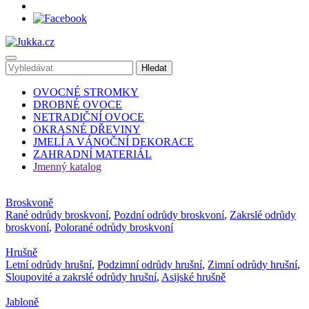
OVOCNÉ STROMKY
DROBNÉ OVOCE
NETRADIČNÍ OVOCE
OKRASNÉ DŘEVINY
JMELÍ A VÁNOČNÍ DEKORACE
ZAHRADNÍ MATERIÁL
Jmenný katalog
Broskvoně
Rané odrůdy broskvoní
,
Pozdní odrůdy broskvoní
,
Zakrslé odrůdy
broskvoní
,
Polorané odrůdy broskvoní
Hrušně
Letní odrůdy hrušní
,
Podzimní odrůdy hrušní
,
Zimní odrůdy hrušní
,
Sloupovité a zakrslé odrůdy hrušní
,
Asijské hrušně
Jabloně