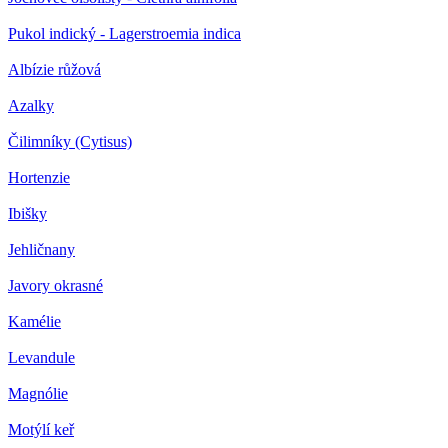
Pukol indický - Lagerstroemia indica
Albízie růžová
Azalky
Čilimníky (Cytisus)
Hortenzie
Ibišky
Jehličnany
Javory okrasné
Kamélie
Levandule
Magnólie
Motýlí keř