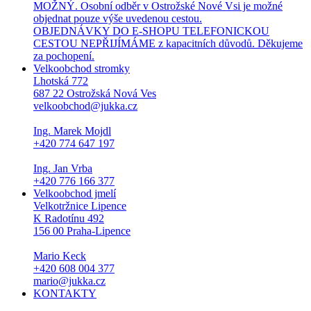
MOŽNÝ. Osobní odběr v Ostrožské Nové Vsi je možné
objednat pouze výše uvedenou cestou.
OBJEDNÁVKY DO E-SHOPU TELEFONICKOU
CESTOU NEPŘIJÍMÁME z kapacitních důvodů. Děkujeme
za pochopení.
Velkoobchod stromky
Lhotská 772
687 22 Ostrožská Nová Ves
velkoobchod@jukka.cz
Ing. Marek Mojdl
+420 774 647 197
Ing. Jan Vrba
+420 776 166 377
Velkoobchod jmelí
Velkotržnice Lipence
K Radotínu 492
156 00 Praha-Lipence
Mario Keck
+420 608 004 377
mario@jukka.cz
KONTAKTY