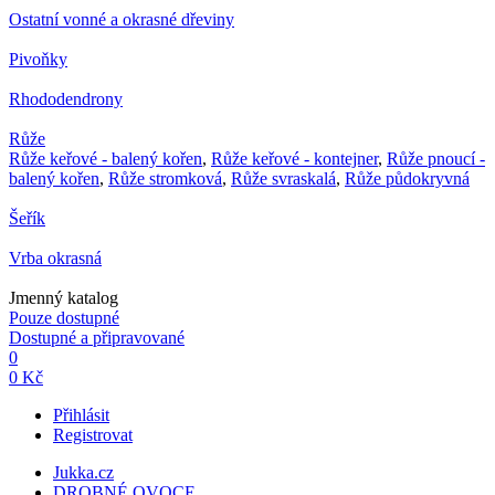
Ostatní vonné a okrasné dřeviny
Pivoňky
Rhododendrony
Růže
Růže keřové - balený kořen
,
Růže keřové - kontejner
,
Růže pnoucí -
balený kořen
,
Růže stromková
,
Růže svraskalá
,
Růže půdokryvná
Šeřík
Vrba okrasná
Jmenný katalog
Pouze dostupné
Dostupné a připravované
0
0 Kč
Přihlásit
Registrovat
Jukka.cz
DROBNÉ OVOCE