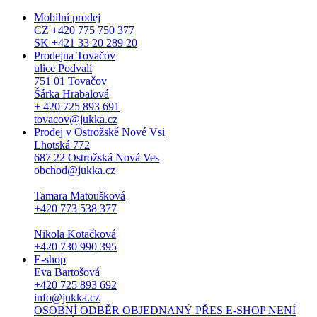
Mobilní prodej
CZ +420 775 750 377
SK +421 33 20 289 20
Prodejna Tovačov
ulice Podvalí
751 01 Tovačov
Šárka Hrabalová
+ 420 725 893 691
tovacov@jukka.cz
Prodej v Ostrožské Nové Vsi
Lhotská 772
687 22 Ostrožská Nová Ves
obchod@jukka.cz
Tamara Matoušková
+420 773 538 377
Nikola Kotačková
+420 730 990 395
E-shop
Eva Bartošová
+420 725 893 692
info@jukka.cz
OSOBNÍ ODBĚR OBJEDNANÝ PŘES E-SHOP NENÍ