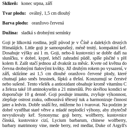
Sklizeň:
konec srpna, září
Tvar plodu:
oválný, 1,5 cm dlouhý
Barva plodu:
oranžovo červená
Dužina:
sladká s drobnými semínky
Goji je lilkovitá rostlina, jejíž původ je v Číně a dalekých drsných
Himalájích. Little goji je samosprašný, méně trnitý, kompaktní keř.
Dosahuje výšky asi 1 m. Goji, nebo-li kustovnici se dobře daří na
sluníčku, v dobré, kypré, lehčí zahradní půdě, spíše písčité s pH
kolem 8. Zalít stačí jednou až dvakrát za měsíc. Kvete od května do
června drobnými fialovými kvítky. Již druhým rokem po vysazení, v
září, sklízíme asi 1,5 cm dlouhé oranžovo červené plody, které
chutnají jako směs brusinek, šípků a třešní. Konzumují se čerstvé
nebo sušené. Tento všelék a antioxidant obsahuje kromě vitamínu C
a železa také 18 aminokyselin a 21 minerálů. Pro skvělou kondici se
doporučuje 10 g denně. Goji posiluje imunitu, zvyšuje výkonnost,
zlepšuje ostrost zraku, odbourává tělesný tuk a harmonizuje činnost
jater a ledvin. Dobře snáší řez, můžeme ho i tvarovat. Na podzim je
dobré vystříhat staré větve a mladé neplodící výhony, aby zbytečně
nevysilovaly keř. Synonyma: goji berry, wolfberry, kustovnice
čínská, kustovnice cizí, Lycium barbarum, chinese wolfberry,
barbary matrimony vine, mede berry, red medlar, Duke of Argyll's