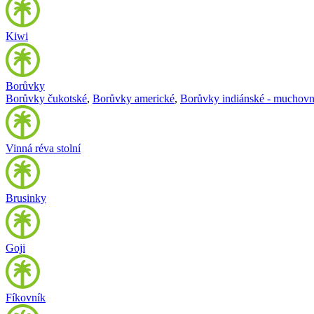
Kiwi
Borůvky
Borůvky čukotské
,
Borůvky americké
,
Borůvky indiánské - muchovn
Vinná réva stolní
Brusinky
Goji
Fíkovník