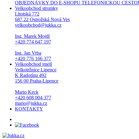
OBJEDNÁVKY DO E-SHOPU TELEFONICKOU CESTOU NEPŘI
Velkoobchod stromky
Lhotská 772
687 22 Ostrožská Nová Ves
velkoobchod@jukka.cz
Ing. Marek Mojdl
+420 774 647 197
Ing. Jan Vrba
+420 776 166 377
Velkoobchod jmelí
Velkotržnice Lipence
K Radotínu 492
156 00 Praha-Lipence
Mario Keck
+420 608 004 377
mario@jukka.cz
KONTAKTY