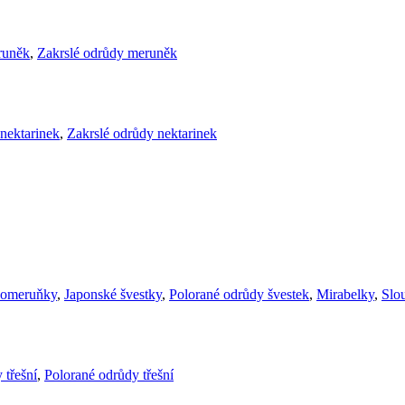
runěk
,
Zakrslé odrůdy meruněk
nektarinek
,
Zakrslé odrůdy nektarinek
komeruňky
,
Japonské švestky
,
Polorané odrůdy švestek
,
Mirabelky
,
Slou
 třešní
,
Polorané odrůdy třešní