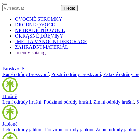
OVOCNÉ STROMKY
DROBNÉ OVOCE
NETRADIČNÍ OVOCE
OKRASNÉ DŘEVINY
JMELÍ A VÁNOČNÍ DEKORACE
ZAHRADNÍ MATERIÁL
Jmenný katalog
Broskvoně
Rané odrůdy broskvoní
,
Pozdní odrůdy broskvoní
,
Zakrslé odrůdy b
Hrušně
Letní odrůdy hrušní
,
Podzimní odrůdy hrušní
,
Zimní odrůdy hrušní
,
S
Jabloně
Letní odrůdy jabloní
,
Podzimní odrůdy jabloní
,
Zimní odrůdy jabloní