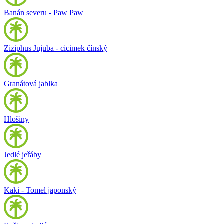
Banán severu - Paw Paw
Ziziphus Jujuba - cicimek čínský
Granátová jablka
Hlošiny
Jedlé jeřáby
Kaki - Tomel japonský