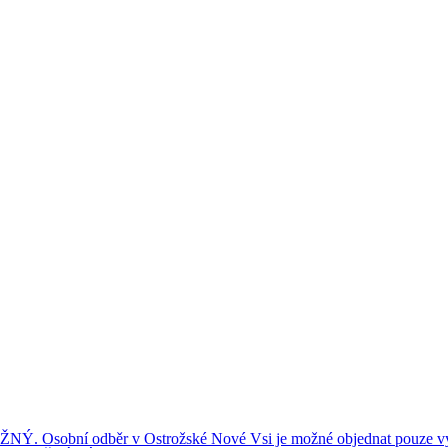
ní odběr v Ostrožské Nové Vsi je možné objednat pouze výše