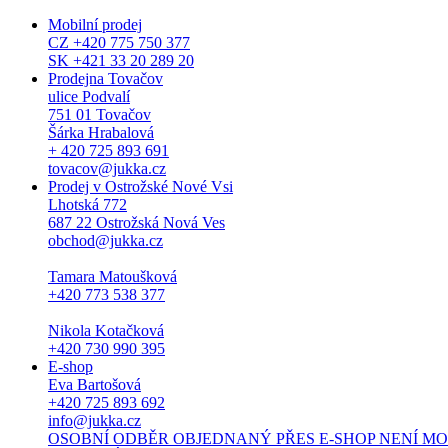
Mobilní prodej
CZ +420 775 750 377
SK +421 33 20 289 20
Prodejna Tovačov
ulice Podvalí
751 01 Tovačov
Šárka Hrabalová
+ 420 725 893 691
tovacov@jukka.cz
Prodej v Ostrožské Nové Vsi
Lhotská 772
687 22 Ostrožská Nová Ves
obchod@jukka.cz
Tamara Matoušková
+420 773 538 377
Nikola Kotačková
+420 730 990 395
E-shop
Eva Bartošová
+420 725 893 692
info@jukka.cz
OSOBNÍ ODBĚR OBJEDNANÝ PŘES E-SHOP NENÍ MOŽNÝ. Osob