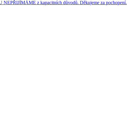
JÍMÁME z kapacitních důvodů. Děkujeme za pochopení.