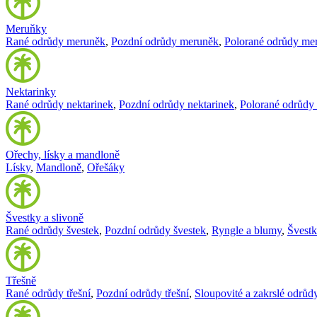
Meruňky
Rané odrůdy meruněk
,
Pozdní odrůdy meruněk
,
Polorané odrůdy me
Nektarinky
Rané odrůdy nektarinek
,
Pozdní odrůdy nektarinek
,
Polorané odrůdy 
Ořechy, lísky a mandloně
Lísky
,
Mandloně
,
Ořešáky
Švestky a slivoně
Rané odrůdy švestek
,
Pozdní odrůdy švestek
,
Ryngle a blumy
,
Švest
Třešně
Rané odrůdy třešní
,
Pozdní odrůdy třešní
,
Sloupovité a zakrslé odrůdy