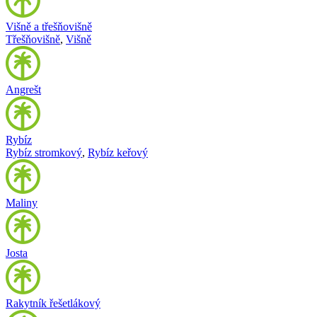
Višně a třešňovišně
Třešňovišně
,
Višně
Angrešt
Rybíz
Rybíz stromkový
,
Rybíz keřový
Maliny
Josta
Rakytník řešetlákový