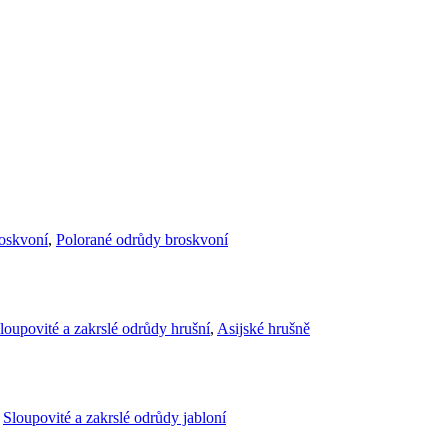
roskvoní
,
Polorané odrůdy broskvoní
loupovité a zakrslé odrůdy hrušní
,
Asijské hrušně
,
Sloupovité a zakrslé odrůdy jabloní