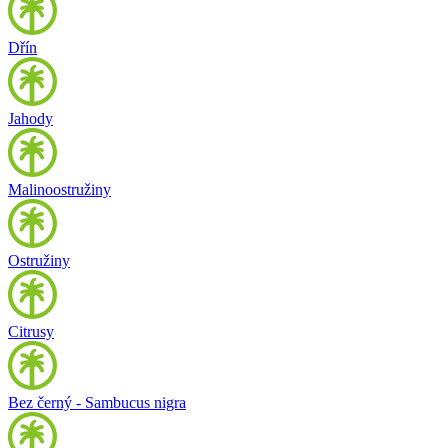
Dřín
Jahody
Malinoostružiny
Ostružiny
Citrusy
Bez černý - Sambucus nigra