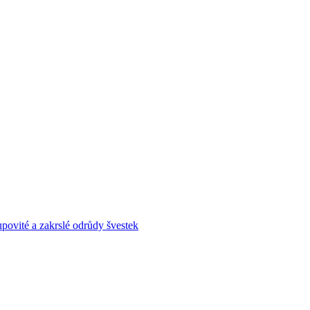
povité a zakrslé odrůdy švestek