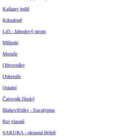
Kaštany jedlé
Kdouloně
Liči - Jahodový strom
Mišpule
Moruše
Olivovníky
Oskeruše
Ostatní
Čajovník čínský
Blahovičníky - Eucalyptus
Ruj vlasatá
SAKURA - okrasná třešeň