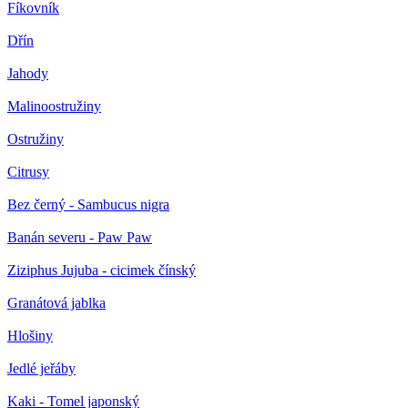
Fíkovník
Dřín
Jahody
Malinoostružiny
Ostružiny
Citrusy
Bez černý - Sambucus nigra
Banán severu - Paw Paw
Ziziphus Jujuba - cicimek čínský
Granátová jablka
Hlošiny
Jedlé jeřáby
Kaki - Tomel japonský