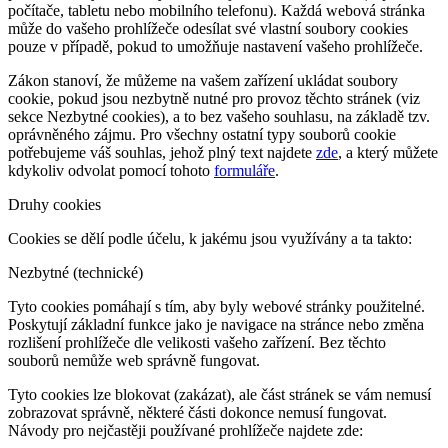
počítače, tabletu nebo mobilního telefonu). Každá webová stránka
může do vašeho prohlížeče odesílat své vlastní soubory cookies
pouze v případě, pokud to umožňuje nastavení vašeho prohlížeče.
Zákon stanoví, že můžeme na vašem zařízení ukládat soubory
cookie, pokud jsou nezbytně nutné pro provoz těchto stránek (viz
sekce Nezbytné cookies), a to bez vašeho souhlasu, na základě tzv.
oprávněného zájmu. Pro všechny ostatní typy souborů cookie
potřebujeme váš souhlas, jehož plný text najdete
zde
, a který můžete
kdykoliv odvolat pomocí tohoto
formuláře
.
Druhy cookies
Cookies se dělí podle účelu, k jakému jsou využívány a ta takto:
Nezbytné (technické)
Tyto cookies pomáhají s tím, aby byly webové stránky použitelné.
Poskytují základní funkce jako je navigace na stránce nebo změna
rozlišení prohlížeče dle velikosti vašeho zařízení. Bez těchto
souborů nemůže web správně fungovat.
Tyto cookies lze blokovat (zakázat), ale část stránek se vám nemusí
zobrazovat správně, některé části dokonce nemusí fungovat.
Návody pro nejčastěji používané prohlížeče najdete zde: