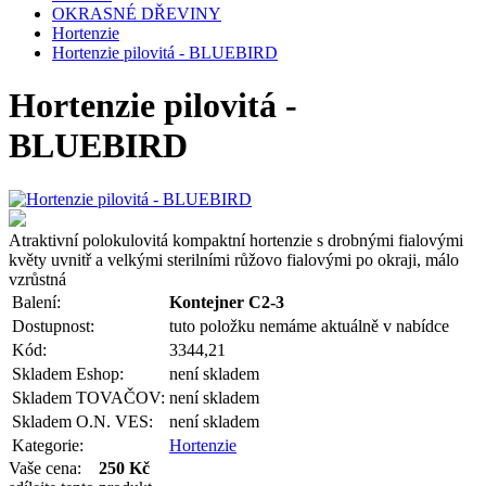
OKRASNÉ DŘEVINY
Hortenzie
Hortenzie pilovitá - BLUEBIRD
Hortenzie pilovitá -
BLUEBIRD
Atraktivní polokulovitá kompaktní hortenzie s drobnými fialovými
květy uvnitř a velkými sterilními růžovo fialovými po okraji, málo
vzrůstná
Balení:
Kontejner C2-3
Dostupnost:
tuto položku nemáme aktuálně v nabídce
Kód:
3344,21
Skladem Eshop:
není skladem
Skladem TOVAČOV:
není skladem
Skladem O.N. VES:
není skladem
Kategorie:
Hortenzie
Vaše cena:
250 Kč