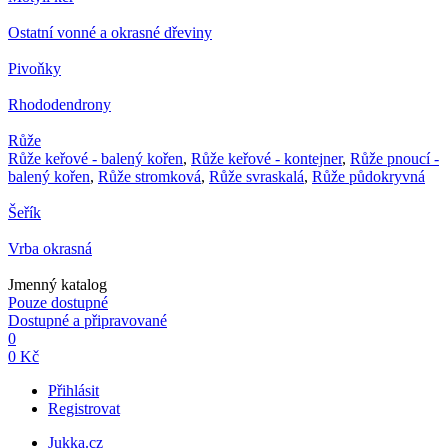
Ostatní vonné a okrasné dřeviny
Pivoňky
Rhododendrony
Růže
Růže keřové - balený kořen
,
Růže keřové - kontejner
,
Růže pnoucí -
balený kořen
,
Růže stromková
,
Růže svraskalá
,
Růže půdokryvná
Šeřík
Vrba okrasná
Jmenný katalog
Pouze dostupné
Dostupné a připravované
0
0 Kč
Přihlásit
Registrovat
Jukka.cz