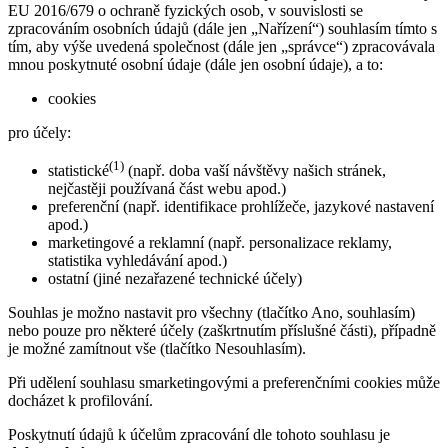
EU 2016/679 o ochraně fyzických osob, v souvislosti se
zpracováním osobních údajů (dále jen „Nařízení“) souhlasím tímto s
tím, aby výše uvedená společnost (dále jen „správce“) zpracovávala
mnou poskytnuté osobní údaje (dále jen osobní údaje), a to:
cookies
pro účely:
(1)
statistické
(např. doba vaší návštěvy našich stránek,
nejčastěji používaná část webu apod.)
preferenční (např. identifikace prohlížeče, jazykové nastavení
apod.)
marketingové a reklamní (např. personalizace reklamy,
statistika vyhledávání apod.)
ostatní (jiné nezařazené technické účely)
Souhlas je možno nastavit pro všechny (tlačítko Ano, souhlasím)
nebo pouze pro některé účely (zaškrtnutím příslušné části), případně
je možné zamítnout vše (tlačítko Nesouhlasím).
Při udělení souhlasu smarketingovými a preferenčními cookies může
docházet k profilování.
Poskytnutí údajů k účelům zpracování dle tohoto souhlasu je