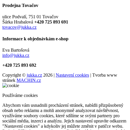
Prodejna Tovačov
ulice Podvalí, 751 01 Tovačov
Šárka Hrabalová
+420 725 893 691
tovacov@jukka.cz
Informace k objednávkám e-shop
Eva Bartošová
info@jukka.cz
+420 725 893 692
Copyright ©
jukka.cz
2026 |
Nastavení cookies
| Tvorba www
stránek
MACHIN.cz
Používáme cookies
Abychom vám usnadnili procházení stránek, nabídli přizpůsobený
obsah nebo reklamu a mohli anonymně analyzovat návštěvnost,
využíváme soubory cookies, které sdílíme se svými partnery pro
sociální média, inzerci a analýzu. Jejich nastavení upravíte odkazem
"Nastavení cookies" a kdykoliv jej můžete změnit v patičce webu.