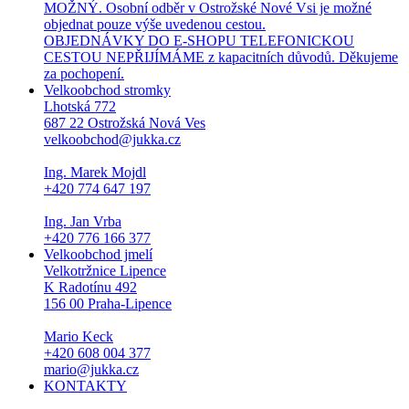
MOŽNÝ. Osobní odběr v Ostrožské Nové Vsi je možné
objednat pouze výše uvedenou cestou.
OBJEDNÁVKY DO E-SHOPU TELEFONICKOU
CESTOU NEPŘIJÍMÁME z kapacitních důvodů. Děkujeme
za pochopení.
Velkoobchod stromky
Lhotská 772
687 22 Ostrožská Nová Ves
velkoobchod@jukka.cz
Ing. Marek Mojdl
+420 774 647 197
Ing. Jan Vrba
+420 776 166 377
Velkoobchod jmelí
Velkotržnice Lipence
K Radotínu 492
156 00 Praha-Lipence
Mario Keck
+420 608 004 377
mario@jukka.cz
KONTAKTY