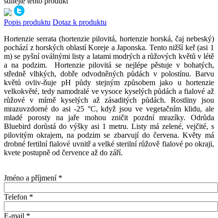
sdílejte tento produkt
Popis produktu
Dotaz k produktu
Hortenzie serrata (hortenzie pilovitá, hortenzie horská, čaj nebeský)
pochází z horských oblastí Koreje a Japonska. Tento nižší keř (asi 1
m) se pyšní oválnými listy a latami modrých a růžových květů v létě
a na podzim. Hortenzie pilovitá se nejlépe pěstuje v bohatých,
středně vlhkých, dobře odvodněných půdách v polostínu. Barvu
květů ovliv-ňuje pH půdy stejným způsobem jako u hortenzie
velkokvěté, tedy namodralé ve vysoce kyselých půdách a fialové až
růžové v mírně kyselých až zásaditých půdách. Rostliny jsou
mrazuvzdorné do asi -25 °C, když jsou ve vegetačním klidu, ale
mladé porosty na jaře mohou zničit pozdní mrazíky. Odrůda
Bluebird dorůstá do výšky asi 1 metru. Listy má zelené, vejčité, s
pilovitým okrajem, na podzim se zbarvují do červena. Květy má
drobné fertilní fialové uvnitř a velké sterilní růžově fialové po okraji,
kvete postupně od července až do září.
Jméno a příjmení
*
Telefon
*
E-mail
*