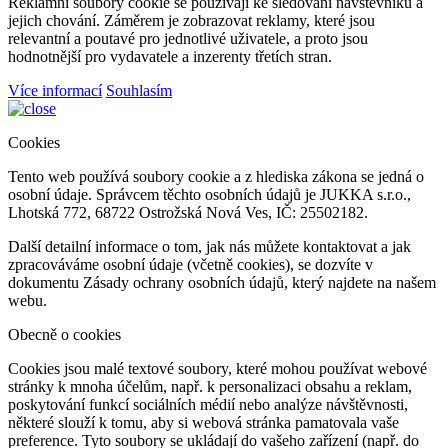
Reklamní soubory cookie se používají ke sledování návštěvníků a
jejich chování. Záměrem je zobrazovat reklamy, které jsou
relevantní a poutavé pro jednotlivé uživatele, a proto jsou
hodnotnější pro vydavatele a inzerenty třetích stran.
Více informací
Souhlasím
Cookies
Tento web používá soubory cookie a z hlediska zákona se jedná o
osobní údaje. Správcem těchto osobních údajů je JUKKA s.r.o.,
Lhotská 772, 68722 Ostrožská Nová Ves, IČ: 25502182.
Další detailní informace o tom, jak nás můžete kontaktovat a jak
zpracováváme osobní údaje (včetně cookies), se dozvíte v
dokumentu Zásady ochrany osobních údajů, který najdete na našem
webu.
Obecně o cookies
Cookies jsou malé textové soubory, které mohou používat webové
stránky k mnoha účelům, např. k personalizaci obsahu a reklam,
poskytování funkcí sociálních médií nebo analýze návštěvnosti,
některé slouží k tomu, aby si webová stránka pamatovala vaše
preference. Tyto soubory se ukládají do vašeho zařízení (např. do