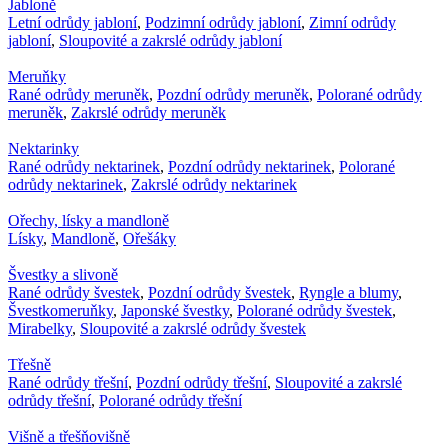
Jabloně
Letní odrůdy jabloní
,
Podzimní odrůdy jabloní
,
Zimní odrůdy
jabloní
,
Sloupovité a zakrslé odrůdy jabloní
Meruňky
Rané odrůdy meruněk
,
Pozdní odrůdy meruněk
,
Polorané odrůdy
meruněk
,
Zakrslé odrůdy meruněk
Nektarinky
Rané odrůdy nektarinek
,
Pozdní odrůdy nektarinek
,
Polorané
odrůdy nektarinek
,
Zakrslé odrůdy nektarinek
Ořechy, lísky a mandloně
Lísky
,
Mandloně
,
Ořešáky
Švestky a slivoně
Rané odrůdy švestek
,
Pozdní odrůdy švestek
,
Ryngle a blumy
,
Švestkomeruňky
,
Japonské švestky
,
Polorané odrůdy švestek
,
Mirabelky
,
Sloupovité a zakrslé odrůdy švestek
Třešně
Rané odrůdy třešní
,
Pozdní odrůdy třešní
,
Sloupovité a zakrslé
odrůdy třešní
,
Polorané odrůdy třešní
Višně a třešňovišně