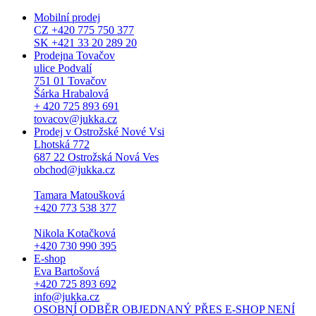
Mobilní prodej
CZ +420 775 750 377
SK +421 33 20 289 20
Prodejna Tovačov
ulice Podvalí
751 01 Tovačov
Šárka Hrabalová
+ 420 725 893 691
tovacov@jukka.cz
Prodej v Ostrožské Nové Vsi
Lhotská 772
687 22 Ostrožská Nová Ves
obchod@jukka.cz
Tamara Matoušková
+420 773 538 377
Nikola Kotačková
+420 730 990 395
E-shop
Eva Bartošová
+420 725 893 692
info@jukka.cz
OSOBNÍ ODBĚR OBJEDNANÝ PŘES E-SHOP NENÍ