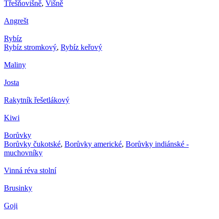
Třešňovišně
,
Višně
Angrešt
Rybíz
Rybíz stromkový
,
Rybíz keřový
Maliny
Josta
Rakytník řešetlákový
Kiwi
Borůvky
Borůvky čukotské
,
Borůvky americké
,
Borůvky indiánské -
muchovníky
Vinná réva stolní
Brusinky
Goji