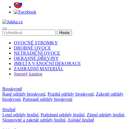
OVOCNÉ STROMKY
DROBNÉ OVOCE
NETRADIČNÍ OVOCE
OKRASNÉ DŘEVINY
JMELÍ A VÁNOČNÍ DEKORACE
ZAHRADNÍ MATERIÁL
Jmenný katalog
Broskvoně
Rané odrůdy broskvoní
,
Pozdní odrůdy broskvoní
,
Zakrslé odrůdy
broskvoní
,
Polorané odrůdy broskvoní
Hrušně
Letní odrůdy hrušní
,
Podzimní odrůdy hrušní
,
Zimní odrůdy hrušní
,
Sloupovité a zakrslé odrůdy hrušní
,
Asijské hrušně