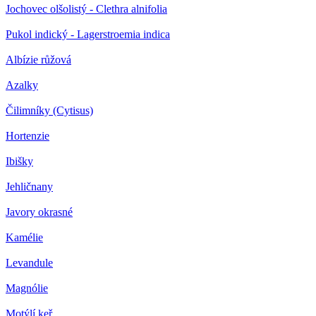
Jochovec olšolistý - Clethra alnifolia
Pukol indický - Lagerstroemia indica
Albízie růžová
Azalky
Čilimníky (Cytisus)
Hortenzie
Ibišky
Jehličnany
Javory okrasné
Kamélie
Levandule
Magnólie
Motýlí keř