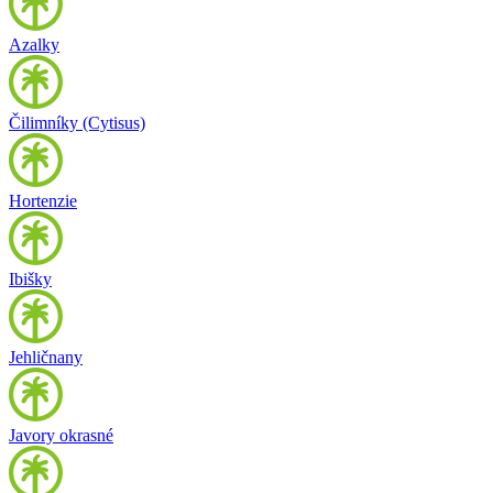
Azalky
Čilimníky (Cytisus)
Hortenzie
Ibišky
Jehličnany
Javory okrasné