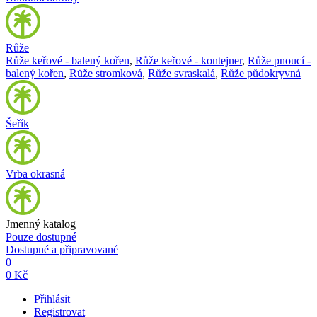
Růže
Růže keřové - balený kořen
,
Růže keřové - kontejner
,
Růže pnoucí -
balený kořen
,
Růže stromková
,
Růže svraskalá
,
Růže půdokryvná
Šeřík
Vrba okrasná
Jmenný katalog
Pouze dostupné
Dostupné a připravované
0
0 Kč
Přihlásit
Registrovat