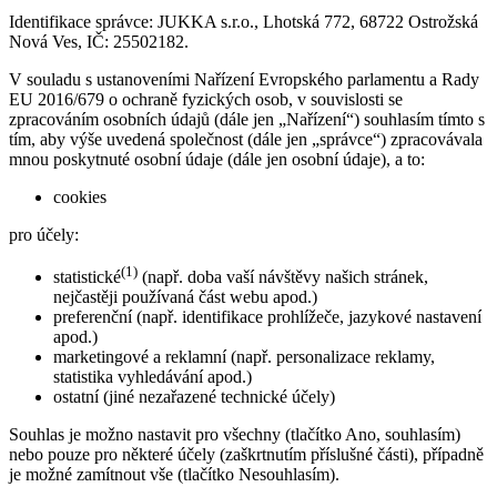
Identifikace správce: JUKKA s.r.o., Lhotská 772, 68722 Ostrožská
Nová Ves, IČ: 25502182.
V souladu s ustanoveními Nařízení Evropského parlamentu a Rady
EU 2016/679 o ochraně fyzických osob, v souvislosti se
zpracováním osobních údajů (dále jen „Nařízení“) souhlasím tímto s
tím, aby výše uvedená společnost (dále jen „správce“) zpracovávala
mnou poskytnuté osobní údaje (dále jen osobní údaje), a to:
cookies
pro účely:
(1)
statistické
(např. doba vaší návštěvy našich stránek,
nejčastěji používaná část webu apod.)
preferenční (např. identifikace prohlížeče, jazykové nastavení
apod.)
marketingové a reklamní (např. personalizace reklamy,
statistika vyhledávání apod.)
ostatní (jiné nezařazené technické účely)
Souhlas je možno nastavit pro všechny (tlačítko Ano, souhlasím)
nebo pouze pro některé účely (zaškrtnutím příslušné části), případně
je možné zamítnout vše (tlačítko Nesouhlasím).