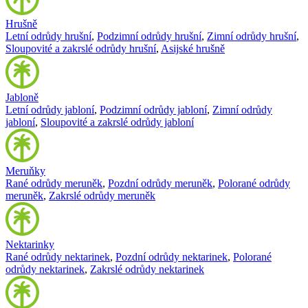
Hrušně
Letní odrůdy hrušní
,
Podzimní odrůdy hrušní
,
Zimní odrůdy hrušní
,
Sloupovité a zakrslé odrůdy hrušní
,
Asijské hrušně
Jabloně
Letní odrůdy jabloní
,
Podzimní odrůdy jabloní
,
Zimní odrůdy
jabloní
,
Sloupovité a zakrslé odrůdy jabloní
Meruňky
Rané odrůdy meruněk
,
Pozdní odrůdy meruněk
,
Polorané odrůdy
meruněk
,
Zakrslé odrůdy meruněk
Nektarinky
Rané odrůdy nektarinek
,
Pozdní odrůdy nektarinek
,
Polorané
odrůdy nektarinek
,
Zakrslé odrůdy nektarinek