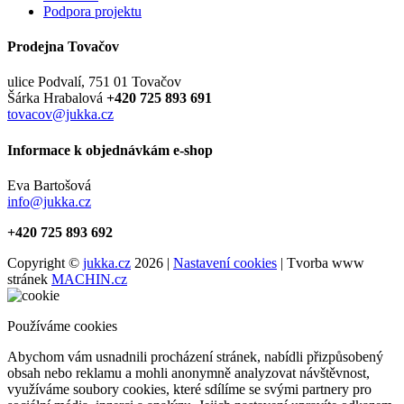
Podpora projektu
Prodejna Tovačov
ulice Podvalí, 751 01 Tovačov
Šárka Hrabalová
+420 725 893 691
tovacov@jukka.cz
Informace k objednávkám e-shop
Eva Bartošová
info@jukka.cz
+420 725 893 692
Copyright ©
jukka.cz
2026 |
Nastavení cookies
| Tvorba www
stránek
MACHIN.cz
Používáme cookies
Abychom vám usnadnili procházení stránek, nabídli přizpůsobený
obsah nebo reklamu a mohli anonymně analyzovat návštěvnost,
využíváme soubory cookies, které sdílíme se svými partnery pro