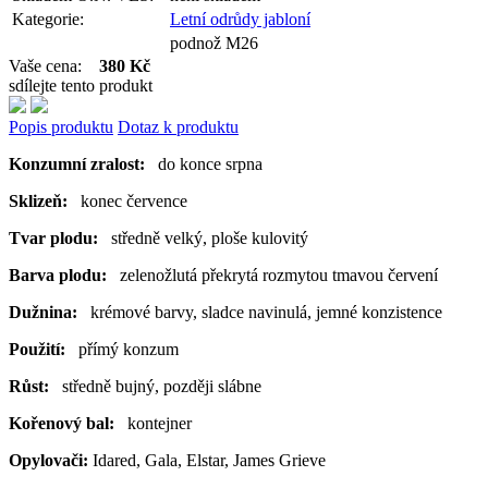
Kategorie:
Letní odrůdy jabloní
podnož M26
Vaše cena:
380 Kč
sdílejte tento produkt
Popis produktu
Dotaz k produktu
Konzumní zralost:
do konce srpna
Sklizeň:
konec července
Tvar plodu:
středně velký, ploše kulovitý
Barva plodu:
zelenožlutá překrytá rozmytou tmavou červení
Dužnina:
krémové barvy, sladce navinulá, jemné konzistence
Použití:
přímý konzum
Růst:
středně bujný, později slábne
Kořenový bal:
kontejner
Opylovači:
Idared, Gala, Elstar, James Grieve