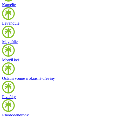
Kamélie
Levandule
Magnólie
Motýlí keř
Ostatní vonné a okrasné dřeviny
Pivoňky
Rhododendrony