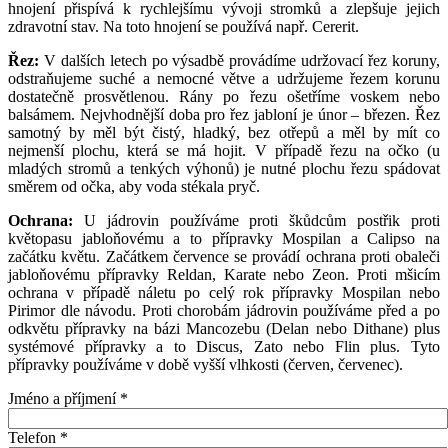
hnojení přispívá k rychlejšímu vývoji stromků a zlepšuje jejich
zdravotní stav. Na toto hnojení se používá např. Cererit.
Řez:
V dalších letech po výsadbě provádíme udržovací řez koruny,
odstraňujeme suché a nemocné větve a udržujeme řezem korunu
dostatečně prosvětlenou. Rány po řezu ošetříme voskem nebo
balsámem. Nejvhodnější doba pro řez jabloní je únor – březen. Řez
samotný by měl být čistý, hladký, bez otřepů a měl by mít co
nejmenší plochu, která se má hojit. V případě řezu na očko (u
mladých stromů a tenkých výhonů) je nutné plochu řezu spádovat
směrem od očka, aby voda stékala pryč.
Ochrana:
U jádrovin používáme proti škůdcům postřik proti
květopasu jabloňovému a to přípravky Mospilan a Calipso na
začátku květu. Začátkem července se provádí ochrana proti obaleči
jabloňovému přípravky Reldan, Karate nebo Zeon. Proti mšicím
ochrana v případě náletu po celý rok přípravky Mospilan nebo
Pirimor dle návodu. Proti chorobám jádrovin používáme před a po
odkvětu přípravky na bázi Mancozebu (Delan nebo Dithane) plus
systémové přípravky a to Discus, Zato nebo Flin plus. Tyto
přípravky používáme v době vyšší vlhkosti (červen, červenec).
Jméno a příjmení
*
Telefon
*