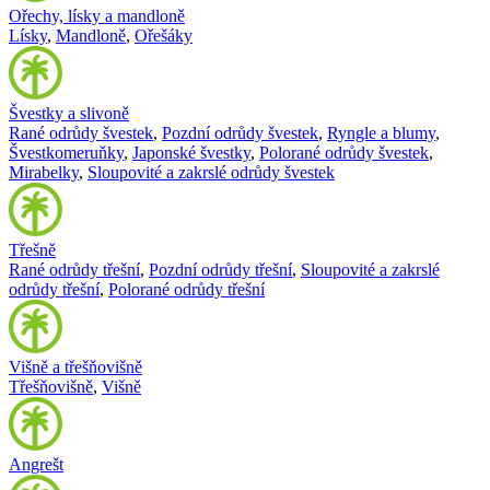
Ořechy, lísky a mandloně
Lísky
,
Mandloně
,
Ořešáky
Švestky a slivoně
Rané odrůdy švestek
,
Pozdní odrůdy švestek
,
Ryngle a blumy
,
Švestkomeruňky
,
Japonské švestky
,
Polorané odrůdy švestek
,
Mirabelky
,
Sloupovité a zakrslé odrůdy švestek
Třešně
Rané odrůdy třešní
,
Pozdní odrůdy třešní
,
Sloupovité a zakrslé
odrůdy třešní
,
Polorané odrůdy třešní
Višně a třešňovišně
Třešňovišně
,
Višně
Angrešt