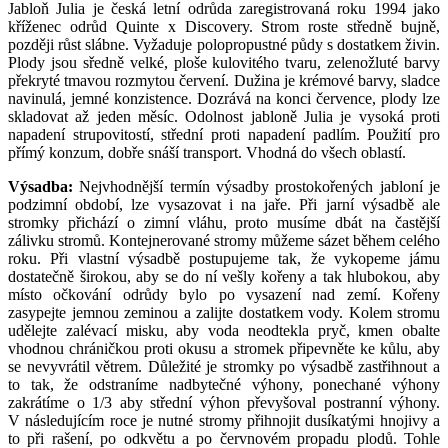
Jabloň Julia je česká letní odrůda zaregistrovaná roku 1994 jako
kříženec odrůd Quinte x Discovery. Strom roste středně bujně,
později růst slábne. Vyžaduje polopropustné půdy s dostatkem živin.
Plody jsou sředně velké, ploše kulovitého tvaru, zelenožluté barvy
překryté tmavou rozmytou červení. Dužina je krémové barvy, sladce
navinulá, jemné konzistence. Dozrává na konci července, plody lze
skladovat až jeden měsíc. Odolnost jabloně Julia je vysoká proti
napadení strupovitostí, střední proti napadení padlím. Použití pro
přímý konzum, dobře snáší transport. Vhodná do všech oblastí.
Výsadba:
Nejvhodnější termín výsadby prostokořených jabloní je
podzimní období, lze vysazovat i na jaře. Při jarní výsadbě ale
stromky přichází o zimní vláhu, proto musíme dbát na častější
zálivku stromů. Kontejnerované stromy můžeme sázet během celého
roku. Při vlastní výsadbě postupujeme tak, že vykopeme jámu
dostatečně širokou, aby se do ní vešly kořeny a tak hlubokou, aby
místo očkování odrůdy bylo po vysazení nad zemí. Kořeny
zasypejte jemnou zeminou a zalijte dostatkem vody. Kolem stromu
udělejte zalévací misku, aby voda neodtekla pryč, kmen obalte
vhodnou chráničkou proti okusu a stromek připevněte ke kůlu, aby
se nevyvrátil větrem. Důležité je stromky po výsadbě zastřihnout a
to tak, že odstraníme nadbytečné výhony, ponechané výhony
zakrátíme o 1/3 aby střední výhon převyšoval postranní výhony.
V následujícím roce je nutné stromy přihnojit dusíkatými hnojivy a
to při rašení, po odkvětu a po červnovém propadu plodů. Tohle