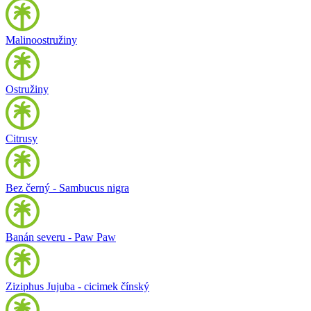
Malinoostružiny
Ostružiny
Citrusy
Bez černý - Sambucus nigra
Banán severu - Paw Paw
Ziziphus Jujuba - cicimek čínský