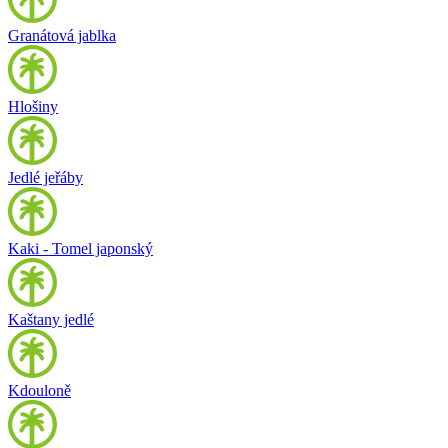
Granátová jablka
Hlošiny
Jedlé jeřáby
Kaki - Tomel japonský
Kaštany jedlé
Kdouloně