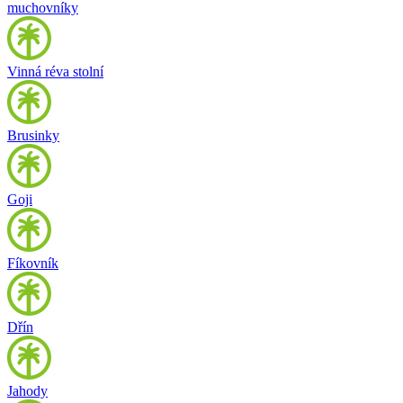
muchovníky
Vinná réva stolní
Brusinky
Goji
Fíkovník
Dřín
Jahody