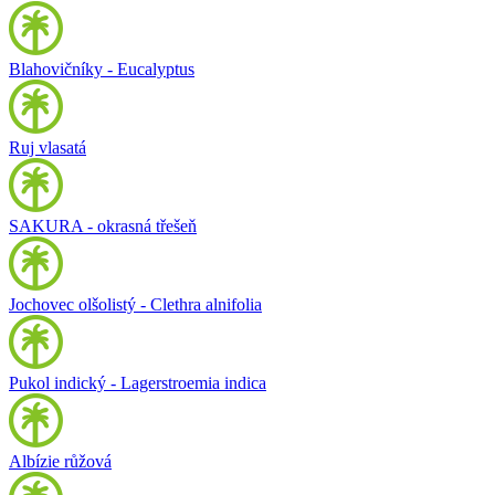
Blahovičníky - Eucalyptus
Ruj vlasatá
SAKURA - okrasná třešeň
Jochovec olšolistý - Clethra alnifolia
Pukol indický - Lagerstroemia indica
Albízie růžová