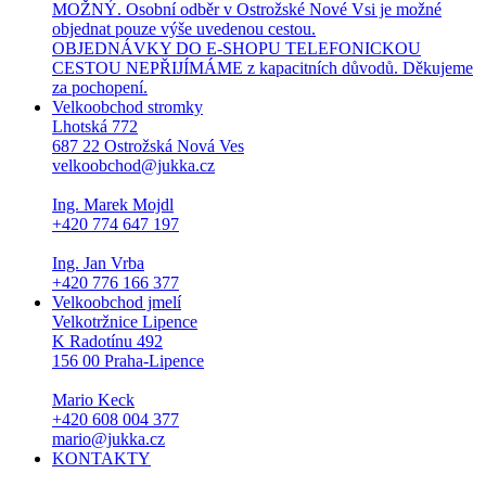
MOŽNÝ. Osobní odběr v Ostrožské Nové Vsi je možné
objednat pouze výše uvedenou cestou.
OBJEDNÁVKY DO E-SHOPU TELEFONICKOU
CESTOU NEPŘIJÍMÁME z kapacitních důvodů. Děkujeme
za pochopení.
Velkoobchod stromky
Lhotská 772
687 22 Ostrožská Nová Ves
velkoobchod@jukka.cz
Ing. Marek Mojdl
+420 774 647 197
Ing. Jan Vrba
+420 776 166 377
Velkoobchod jmelí
Velkotržnice Lipence
K Radotínu 492
156 00 Praha-Lipence
Mario Keck
+420 608 004 377
mario@jukka.cz
KONTAKTY