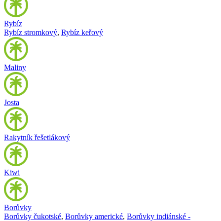
Rybíz
Rybíz stromkový
,
Rybíz keřový
Maliny
Josta
Rakytník řešetlákový
Kiwi
Borůvky
Borůvky čukotské
,
Borůvky americké
,
Borůvky indiánské -