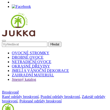
OVOCNÉ STROMKY
DROBNÉ OVOCE
NETRADIČNÍ OVOCE
OKRASNÉ DŘEVINY
JMELÍ A VÁNOČNÍ DEKORACE
ZAHRADNÍ MATERIÁL
Jmenný katalog
Broskvoně
Rané odrůdy broskvoní
,
Pozdní odrůdy broskvoní
,
Zakrslé odrůdy
broskvoní
,
Polorané odrůdy broskvoní