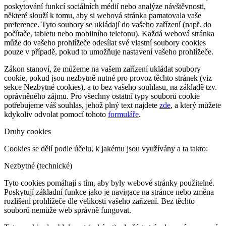
poskytování funkcí sociálních médií nebo analýze návštěvnosti,
některé slouží k tomu, aby si webová stránka pamatovala vaše
preference. Tyto soubory se ukládají do vašeho zařízení (např. do
počítače, tabletu nebo mobilního telefonu). Každá webová stránka
může do vašeho prohlížeče odesílat své vlastní soubory cookies
pouze v případě, pokud to umožňuje nastavení vašeho prohlížeče.
Zákon stanoví, že můžeme na vašem zařízení ukládat soubory
cookie, pokud jsou nezbytně nutné pro provoz těchto stránek (viz
sekce Nezbytné cookies), a to bez vašeho souhlasu, na základě tzv.
oprávněného zájmu. Pro všechny ostatní typy souborů cookie
potřebujeme váš souhlas, jehož plný text najdete
zde
, a který můžete
kdykoliv odvolat pomocí tohoto
formuláře
.
Druhy cookies
Cookies se dělí podle účelu, k jakému jsou využívány a ta takto:
Nezbytné (technické)
Tyto cookies pomáhají s tím, aby byly webové stránky použitelné.
Poskytují základní funkce jako je navigace na stránce nebo změna
rozlišení prohlížeče dle velikosti vašeho zařízení. Bez těchto
souborů nemůže web správně fungovat.