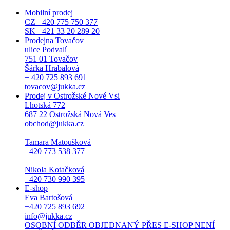
Mobilní prodej
CZ +420 775 750 377
SK +421 33 20 289 20
Prodejna Tovačov
ulice Podvalí
751 01 Tovačov
Šárka Hrabalová
+ 420 725 893 691
tovacov@jukka.cz
Prodej v Ostrožské Nové Vsi
Lhotská 772
687 22 Ostrožská Nová Ves
obchod@jukka.cz
Tamara Matoušková
+420 773 538 377
Nikola Kotačková
+420 730 990 395
E-shop
Eva Bartošová
+420 725 893 692
info@jukka.cz
OSOBNÍ ODBĚR OBJEDNANÝ PŘES E-SHOP NENÍ