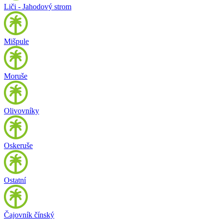
Liči - Jahodový strom
Mišpule
Moruše
Olivovníky
Oskeruše
Ostatní
Čajovník čínský