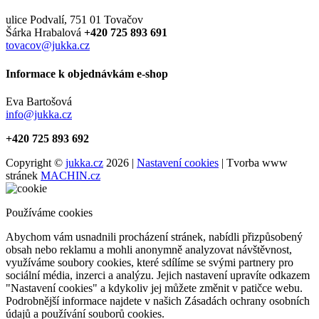
ulice Podvalí, 751 01 Tovačov
Šárka Hrabalová
+420 725 893 691
tovacov@jukka.cz
Informace k objednávkám e-shop
Eva Bartošová
info@jukka.cz
+420 725 893 692
Copyright ©
jukka.cz
2026 |
Nastavení cookies
| Tvorba www
stránek
MACHIN.cz
Používáme cookies
Abychom vám usnadnili procházení stránek, nabídli přizpůsobený
obsah nebo reklamu a mohli anonymně analyzovat návštěvnost,
využíváme soubory cookies, které sdílíme se svými partnery pro
sociální média, inzerci a analýzu. Jejich nastavení upravíte odkazem
"Nastavení cookies" a kdykoliv jej můžete změnit v patičce webu.
Podrobnější informace najdete v našich Zásadách ochrany osobních
údajů a používání souborů cookies.