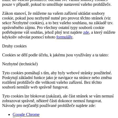
pouze v případě, pokud to umožňuje nastavení vašeho prohlížeče.
Zákon stanoví, že můžeme na vašem zařízení ukládat soubory
cookie, pokud jsou nezbytně nutné pro provoz těchto stránek (viz
sekce Nezbytné cookies), a to bez vašeho souhlasu, na základě tzv.
oprávněného zájmu. Pro všechny ostatní typy souborů cookie
potřebujeme váš souhlas, jehož plný text najdete
zde
, a který můžete
kdykoliv odvolat pomocí tohoto
formuláře
.
Druhy cookies
Cookies se dělí podle účelu, k jakému jsou využívány a ta takto:
Nezbytné (technické)
Tyto cookies pomáhají s tím, aby byly webové stránky použitelné.
Poskytují základní funkce jako je navigace na stránce nebo změna
rozlišení prohlížeče dle velikosti vašeho zařízení. Bez těchto
souborů nemůže web správně fungovat.
Tyto cookies lze blokovat (zakázat), ale část stránek se vám nemusí
zobrazovat správně, některé části dokonce nemusí fungovat.
Návody pro nejčastěji používané prohlížeče najdete zde:
Google Chrome