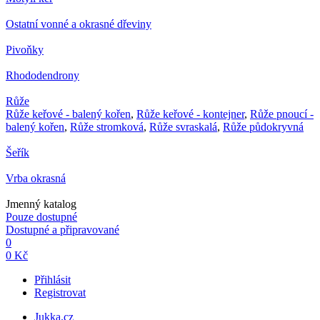
Ostatní vonné a okrasné dřeviny
Pivoňky
Rhododendrony
Růže
Růže keřové - balený kořen
,
Růže keřové - kontejner
,
Růže pnoucí -
balený kořen
,
Růže stromková
,
Růže svraskalá
,
Růže půdokryvná
Šeřík
Vrba okrasná
Jmenný katalog
Pouze dostupné
Dostupné a připravované
0
0 Kč
Přihlásit
Registrovat
Jukka.cz