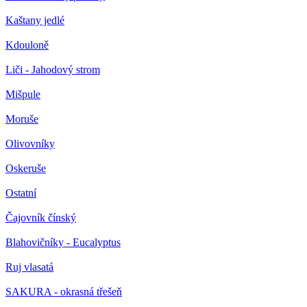
Kaštany jedlé
Kdouloně
Liči - Jahodový strom
Mišpule
Moruše
Olivovníky
Oskeruše
Ostatní
Čajovník čínský
Blahovičníky - Eucalyptus
Ruj vlasatá
SAKURA - okrasná třešeň