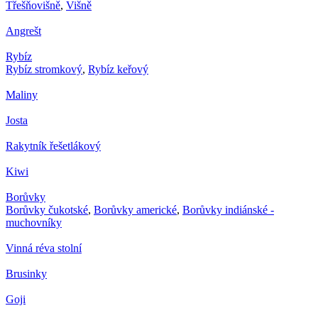
Třešňovišně
,
Višně
Angrešt
Rybíz
Rybíz stromkový
,
Rybíz keřový
Maliny
Josta
Rakytník řešetlákový
Kiwi
Borůvky
Borůvky čukotské
,
Borůvky americké
,
Borůvky indiánské -
muchovníky
Vinná réva stolní
Brusinky
Goji