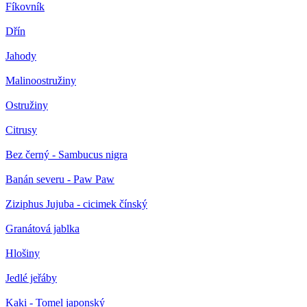
Fíkovník
Dřín
Jahody
Malinoostružiny
Ostružiny
Citrusy
Bez černý - Sambucus nigra
Banán severu - Paw Paw
Ziziphus Jujuba - cicimek čínský
Granátová jablka
Hlošiny
Jedlé jeřáby
Kaki - Tomel japonský