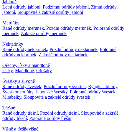
Jabloně
Letní odrůdy jabloní
,
Podzimní odrůdy jabloní
,
Zimní odrůdy
jabloní
,
Sloupovité a zakrslé odrůdy jabloní
Meruňky
Rané odrůdy meruněk
,
Pozdní odrůdy meruněk
,
Polorané odrůdy
meruněk
,
Zakrslé odrůdy meruněk
Nektarinky
Rané odrůdy nektarinek
,
Pozdní odrůdy nektarinek
,
Polorané
odrůdy nektarinek
,
Zakrslé odrůdy nektarinek
Ořechy, lísky a mandloně
Lísky
,
Mandloně
,
Ořešáky
Švestky a slivoně
Rané odrůdy švestek
,
Pozdní odrůdy švestek
,
Ryngle a blumy
,
Švestkomeruňky
,
Japonské švestky
,
Polorané odrůdy švestek
,
Mirabelky
,
Sloupovité a zakrslé odrůdy švestek
Třešně
Rané odrůdy třešní
,
Pozdní odrůdy třešní
,
Sloupovité a zakrslé
odrůdy třešní
,
Polorané odrůdy třešní
Višně a třešňovišně