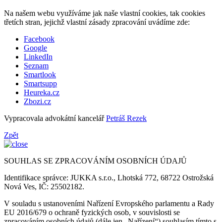
Na našem webu využíváme jak naše vlastní cookies, tak cookies
třetích stran, jejichž vlastní zásady zpracování uvádíme zde:
Facebook
Google
LinkedIn
Seznam
Smartlook
Smartsupp
Heureka.cz
Zbozi.cz
Vypracovala advokátní kancelář
Petráš Rezek
Zpět
SOUHLAS SE ZPRACOVÁNÍM OSOBNÍCH ÚDAJŮ
Identifikace správce: JUKKA s.r.o., Lhotská 772, 68722 Ostrožská
Nová Ves, IČ: 25502182.
V souladu s ustanoveními Nařízení Evropského parlamentu a Rady
EU 2016/679 o ochraně fyzických osob, v souvislosti se
zpracováním osobních údajů (dále jen „Nařízení“) souhlasím tímto s