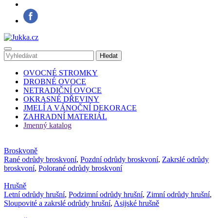
OVOCNÉ STROMKY
DROBNÉ OVOCE
NETRADIČNÍ OVOCE
OKRASNÉ DŘEVINY
JMELÍ A VÁNOČNÍ DEKORACE
ZAHRADNÍ MATERIÁL
Jmenný katalog
Broskvoně
Rané odrůdy broskvoní
,
Pozdní odrůdy broskvoní
,
Zakrslé odrůdy
broskvoní
,
Polorané odrůdy broskvoní
Hrušně
Letní odrůdy hrušní
,
Podzimní odrůdy hrušní
,
Zimní odrůdy hrušní
,
Sloupovité a zakrslé odrůdy hrušní
,
Asijské hrušně