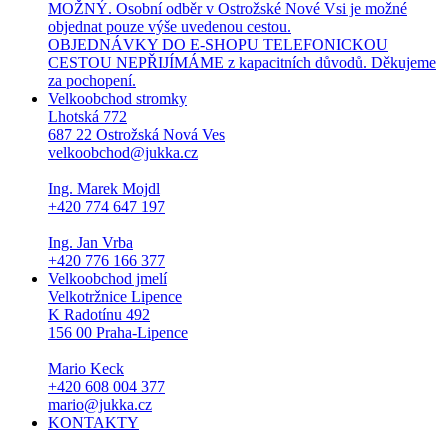
MOŽNÝ. Osobní odběr v Ostrožské Nové Vsi je možné
objednat pouze výše uvedenou cestou.
OBJEDNÁVKY DO E-SHOPU TELEFONICKOU
CESTOU NEPŘIJÍMÁME z kapacitních důvodů. Děkujeme
za pochopení.
Velkoobchod stromky
Lhotská 772
687 22 Ostrožská Nová Ves
velkoobchod@jukka.cz
Ing. Marek Mojdl
+420 774 647 197
Ing. Jan Vrba
+420 776 166 377
Velkoobchod jmelí
Velkotržnice Lipence
K Radotínu 492
156 00 Praha-Lipence
Mario Keck
+420 608 004 377
mario@jukka.cz
KONTAKTY