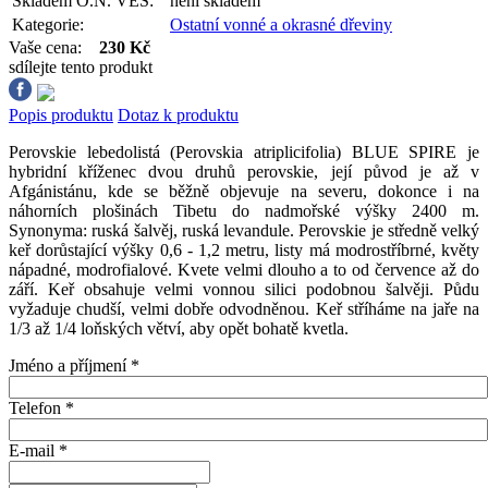
Skladem O.N. VES:
není skladem
Kategorie:
Ostatní vonné a okrasné dřeviny
Vaše cena:
230 Kč
sdílejte tento produkt
Popis produktu
Dotaz k produktu
Perovskie lebedolistá (Perovskia atriplicifolia) BLUE SPIRE je
hybridní kříženec dvou druhů perovskie, její původ je až v
Afgánistánu, kde se běžně objevuje na severu, dokonce i na
náhorních plošinách Tibetu do nadmořské výšky 2400 m.
Synonyma: ruská šalvěj, ruská levandule. Perovskie je středně velký
keř dorůstající výšky 0,6 - 1,2 metru, listy má modrostříbrné, květy
nápadné, modrofialové. Kvete velmi dlouho a to od července až do
září. Keř obsahuje velmi vonnou silici podobnou šalvěji. Půdu
vyžaduje chudší, velmi dobře odvodněnou. Keř stříháme na jaře na
1/3 až 1/4 loňských větví, aby opět bohatě kvetla.
Jméno a příjmení
*
Telefon
*
E-mail
*