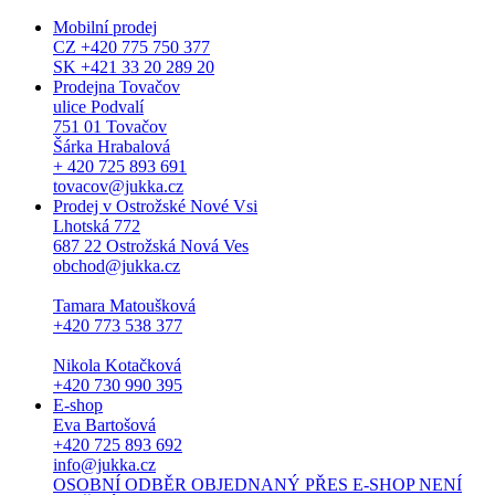
Mobilní prodej
CZ +420 775 750 377
SK +421 33 20 289 20
Prodejna Tovačov
ulice Podvalí
751 01 Tovačov
Šárka Hrabalová
+ 420 725 893 691
tovacov@jukka.cz
Prodej v Ostrožské Nové Vsi
Lhotská 772
687 22 Ostrožská Nová Ves
obchod@jukka.cz
Tamara Matoušková
+420 773 538 377
Nikola Kotačková
+420 730 990 395
E-shop
Eva Bartošová
+420 725 893 692
info@jukka.cz
OSOBNÍ ODBĚR OBJEDNANÝ PŘES E-SHOP NENÍ