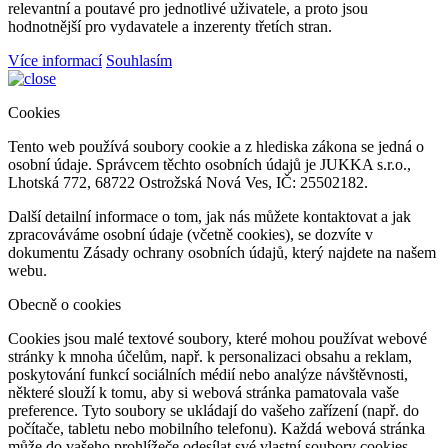
relevantní a poutavé pro jednotlivé uživatele, a proto jsou
hodnotnější pro vydavatele a inzerenty třetích stran.
Více informací
Souhlasím
Cookies
Tento web používá soubory cookie a z hlediska zákona se jedná o
osobní údaje. Správcem těchto osobních údajů je JUKKA s.r.o.,
Lhotská 772, 68722 Ostrožská Nová Ves, IČ: 25502182.
Další detailní informace o tom, jak nás můžete kontaktovat a jak
zpracováváme osobní údaje (včetně cookies), se dozvíte v
dokumentu Zásady ochrany osobních údajů, který najdete na našem
webu.
Obecně o cookies
Cookies jsou malé textové soubory, které mohou používat webové
stránky k mnoha účelům, např. k personalizaci obsahu a reklam,
poskytování funkcí sociálních médií nebo analýze návštěvnosti,
některé slouží k tomu, aby si webová stránka pamatovala vaše
preference. Tyto soubory se ukládají do vašeho zařízení (např. do
počítače, tabletu nebo mobilního telefonu). Každá webová stránka
může do vašeho prohlížeče odesílat své vlastní soubory cookies