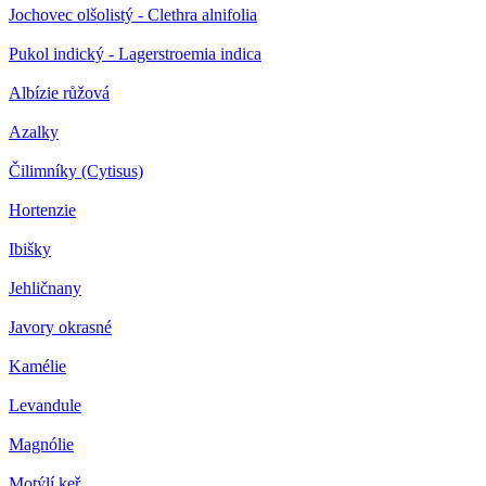
Jochovec olšolistý - Clethra alnifolia
Pukol indický - Lagerstroemia indica
Albízie růžová
Azalky
Čilimníky (Cytisus)
Hortenzie
Ibišky
Jehličnany
Javory okrasné
Kamélie
Levandule
Magnólie
Motýlí keř