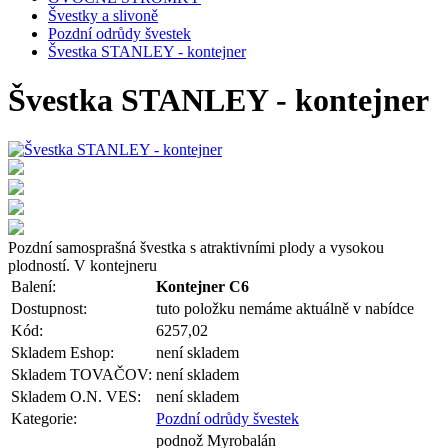
Švestky a slivoně
Pozdní odrůdy švestek
Švestka STANLEY - kontejner
Švestka STANLEY - kontejner
Pozdní samosprašná švestka s atraktivními plody a vysokou
plodností. V kontejneru
Balení:
Kontejner C6
Dostupnost:
tuto položku nemáme aktuálně v nabídce
Kód:
6257,02
Skladem Eshop:
není skladem
Skladem TOVAČOV:
není skladem
Skladem O.N. VES:
není skladem
Kategorie:
Pozdní odrůdy švestek
podnož Myrobalán