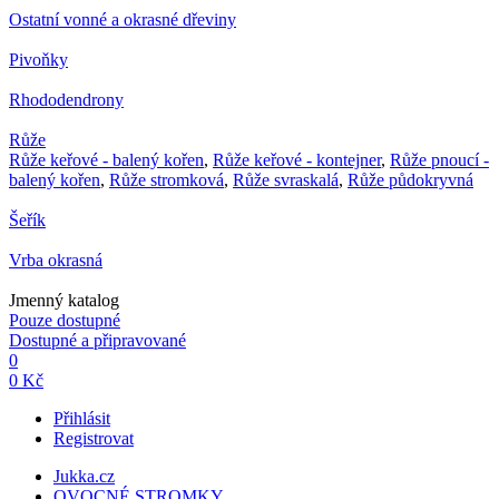
Ostatní vonné a okrasné dřeviny
Pivoňky
Rhododendrony
Růže
Růže keřové - balený kořen
,
Růže keřové - kontejner
,
Růže pnoucí -
balený kořen
,
Růže stromková
,
Růže svraskalá
,
Růže půdokryvná
Šeřík
Vrba okrasná
Jmenný katalog
Pouze dostupné
Dostupné a připravované
0
0 Kč
Přihlásit
Registrovat
Jukka.cz
OVOCNÉ STROMKY