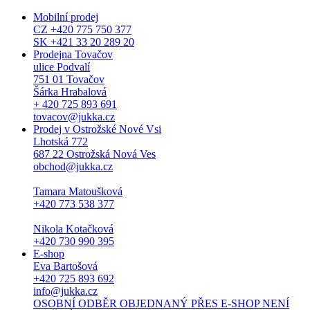
Mobilní prodej
CZ +420 775 750 377
SK +421 33 20 289 20
Prodejna Tovačov
ulice Podvalí
751 01 Tovačov
Šárka Hrabalová
+ 420 725 893 691
tovacov@jukka.cz
Prodej v Ostrožské Nové Vsi
Lhotská 772
687 22 Ostrožská Nová Ves
obchod@jukka.cz
Tamara Matoušková
+420 773 538 377
Nikola Kotačková
+420 730 990 395
E-shop
Eva Bartošová
+420 725 893 692
info@jukka.cz
OSOBNÍ ODBĚR OBJEDNANÝ PŘES E-SHOP NENÍ