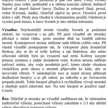
Stanley jsou velké, podlouhlé a k oběma koncům zúžené, hnědavě
fialové až tmavě fialové barvy. Dužina je zelenavě žlutá, pevná,
velmi šťavnatá, sladká, částečně ulpívá na pecce. Dozrává první
týden v září. Plody jsou vhodné k všestrannému použití. Odolnost je
vysoká proti mrazu, k šarce švestek je tato odrůda tolerantní.
Výsadba:
Nejvhodnější termín výsadby švestek je podzimní
období, lze vysazovat i na jaře. Při jarní výsadbě ale stromky
přichází o zimní vláhu, proto musíme dbát na častější zálivku
stromů. Kontejnerové stromy můžeme sadit během celého roku. Při
vlastní výsadbě postupujeme tak, že vykopeme jámu dostatečně
širokou, aby se do ní vešly kořeny a tak hlubokou, aby místo
očkování odrůdy bylo po vysazení nad zemí. Kořeny zasypte
jemnou zeminou a zalijte dostatkem vody. Kolem stromu udělejte
zalévací misku, aby voda neodtekla pryč, kmen obalte vhodnou
chráničkou proti okusu a stromek připevněte ke kůlu, aby se
nevyvrátil větrem. V následujícím roce je nutné stromy přihnojit
dusíkatými hnojivy a to při rašení, po odkvětu a po červnovém
propadu plodů. Tohle hnojení přispívá k rychlejšímu vývoji stromků
a zlepšuje jejich zdravotní stav. Na toto hnojení se používá např.
Cererit.
Řez:
Důležité je stromky po výsadbě zastřihnout tak, že odstraníme
nadbytečné výhony, ponechané výhony zakrátíme o 1/3 aby střední
výhon převyšoval postranní výhony.