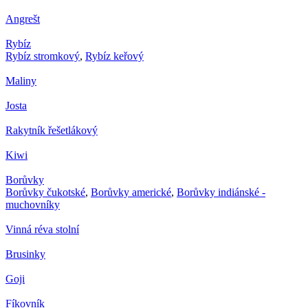
Angrešt
Rybíz
Rybíz stromkový
,
Rybíz keřový
Maliny
Josta
Rakytník řešetlákový
Kiwi
Borůvky
Borůvky čukotské
,
Borůvky americké
,
Borůvky indiánské -
muchovníky
Vinná réva stolní
Brusinky
Goji
Fíkovník