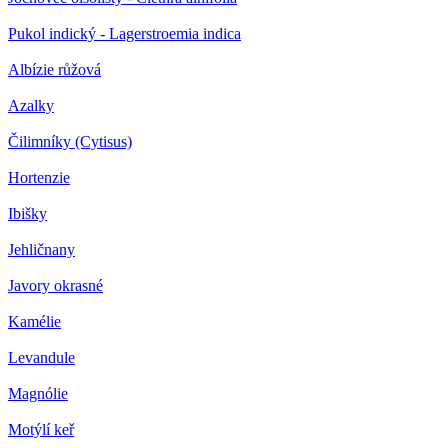
Pukol indický - Lagerstroemia indica
Albízie růžová
Azalky
Čilimníky (Cytisus)
Hortenzie
Ibišky
Jehličnany
Javory okrasné
Kamélie
Levandule
Magnólie
Motýlí keř