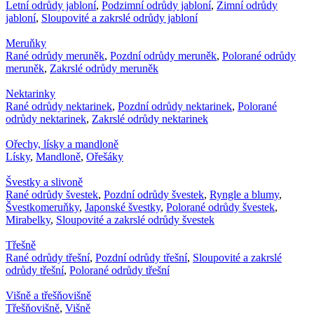
Letní odrůdy jabloní
,
Podzimní odrůdy jabloní
,
Zimní odrůdy
jabloní
,
Sloupovité a zakrslé odrůdy jabloní
Meruňky
Rané odrůdy meruněk
,
Pozdní odrůdy meruněk
,
Polorané odrůdy
meruněk
,
Zakrslé odrůdy meruněk
Nektarinky
Rané odrůdy nektarinek
,
Pozdní odrůdy nektarinek
,
Polorané
odrůdy nektarinek
,
Zakrslé odrůdy nektarinek
Ořechy, lísky a mandloně
Lísky
,
Mandloně
,
Ořešáky
Švestky a slivoně
Rané odrůdy švestek
,
Pozdní odrůdy švestek
,
Ryngle a blumy
,
Švestkomeruňky
,
Japonské švestky
,
Polorané odrůdy švestek
,
Mirabelky
,
Sloupovité a zakrslé odrůdy švestek
Třešně
Rané odrůdy třešní
,
Pozdní odrůdy třešní
,
Sloupovité a zakrslé
odrůdy třešní
,
Polorané odrůdy třešní
Višně a třešňovišně
Třešňovišně
,
Višně