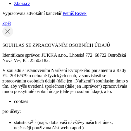
Zbozi.cz
Vypracovala advokátní kancelář
Petráš Rezek
Zpět
SOUHLAS SE ZPRACOVÁNÍM OSOBNÍCH ÚDAJŮ
Identifikace správce: JUKKA s.r.o., Lhotská 772, 68722 Ostrožská
Nová Ves, IČ: 25502182.
V souladu s ustanoveními Nařízení Evropského parlamentu a Rady
EU 2016/679 o ochraně fyzických osob, v souvislosti se
zpracováním osobních údajů (dále jen „Nařízení“) souhlasím tímto s
tím, aby výše uvedená společnost (dále jen „správce“) zpracovávala
mnou poskytnuté osobní údaje (dále jen osobní údaje), a to:
cookies
pro účely:
(1)
statistické
(např. doba vaší návštěvy našich stránek,
nejčastěji používaná část webu apod.)