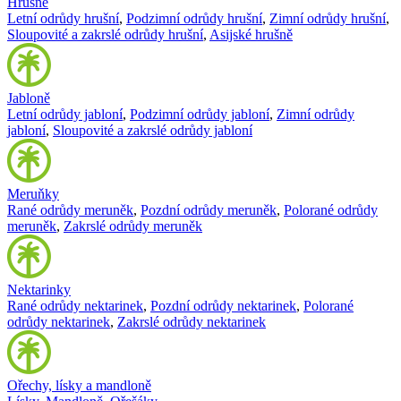
Hrušně
Letní odrůdy hrušní
,
Podzimní odrůdy hrušní
,
Zimní odrůdy hrušní
,
Sloupovité a zakrslé odrůdy hrušní
,
Asijské hrušně
Jabloně
Letní odrůdy jabloní
,
Podzimní odrůdy jabloní
,
Zimní odrůdy
jabloní
,
Sloupovité a zakrslé odrůdy jabloní
Meruňky
Rané odrůdy meruněk
,
Pozdní odrůdy meruněk
,
Polorané odrůdy
meruněk
,
Zakrslé odrůdy meruněk
Nektarinky
Rané odrůdy nektarinek
,
Pozdní odrůdy nektarinek
,
Polorané
odrůdy nektarinek
,
Zakrslé odrůdy nektarinek
Ořechy, lísky a mandloně