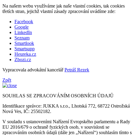
Na našem webu využíváme jak naše vlastní cookies, tak cookies
třetích stran, jejichž vlastní zásady zpracování uvádíme zde:
Facebook
Google
LinkedIn
Seznam
Smartlook
Smartsupp
Heureka.cz
Zbozi.cz
Vypracovala advokátní kancelář
Petráš Rezek
Zpět
SOUHLAS SE ZPRACOVÁNÍM OSOBNÍCH ÚDAJŮ
Identifikace správce: JUKKA s.r.o., Lhotská 772, 68722 Ostrožská
Nová Ves, IČ: 25502182.
V souladu s ustanoveními Nařízení Evropského parlamentu a Rady
EU 2016/679 o ochraně fyzických osob, v souvislosti se
zpracováním osobních údajů (dále jen „Nařízení“) souhlasím tímto s