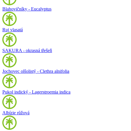
Blahovičníky - Eucalyptus
Ruj vlasatá
SAKURA - okrasná třešeň
Jochovec olšolistý - Clethra alnifolia
Pukol indický - Lagerstroemia indica
Albízie růžová