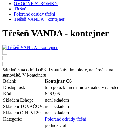
OVOCNÉ STROMKY
Třešně
Polorané odrůdy třešní
Třešeň VANDA - kontejner
Třešeň VANDA - kontejner
Středně raná odrůda třešní s atraktivními plody, nenáročná na
stanoviště. V kontejneru
Balení:
Kontejner C6
Dostupnost:
tuto položku nemáme aktuálně v nabídce
Kód:
6263,05
Skladem Eshop:
není skladem
Skladem TOVAČOV:
není skladem
Skladem O.N. VES:
není skladem
Kategorie:
Polorané odrůdy třešní
podnož Colt