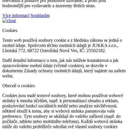
relevantní a poutavé pro jednotlivé uživatele, a proto jsou
hodnotnější pro vydavatele a inzerenty třetích stran.
Více informací
Souhlasím
Cookies
Tento web používá soubory cookie a z hlediska zákona se jedná o
osobní údaje. Správcem těchto osobních údajů je JUKKA s.r.o.,
Lhotská 772, 68722 Ostrožská Nová Ves, IČ: 25502182.
Další detailní informace o tom, jak nás můžete kontaktovat a jak
zpracováváme osobní údaje (včetně cookies), se dozvíte v
dokumentu Zásady ochrany osobních údajů, který najdete na našem
webu.
Obecně o cookies
Cookies jsou malé textové soubory, které mohou používat webové
stránky k mnoha účelům, např. k personalizaci obsahu a reklam,
poskytování funkcí sociálních médií nebo analýze návštěvnosti,
některé slouží k tomu, aby si webová stránka pamatovala vaše
preference. Tyto soubory se ukládají do vašeho zařízení (např. do
počítače, tabletu nebo mobilního telefonu). Každá webová stránka
může do vašeho prohlížeče odesílat své vlastní soubory cookies