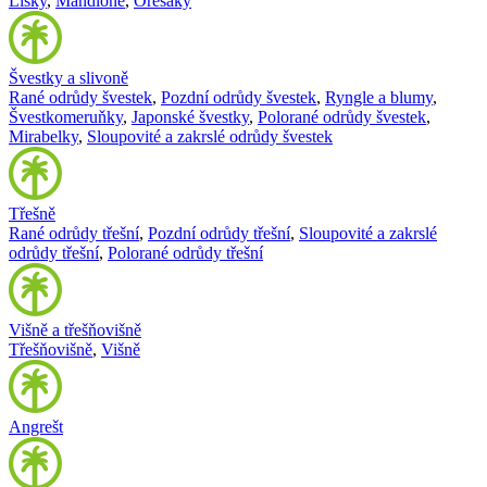
Lísky
,
Mandloně
,
Ořešáky
Švestky a slivoně
Rané odrůdy švestek
,
Pozdní odrůdy švestek
,
Ryngle a blumy
,
Švestkomeruňky
,
Japonské švestky
,
Polorané odrůdy švestek
,
Mirabelky
,
Sloupovité a zakrslé odrůdy švestek
Třešně
Rané odrůdy třešní
,
Pozdní odrůdy třešní
,
Sloupovité a zakrslé
odrůdy třešní
,
Polorané odrůdy třešní
Višně a třešňovišně
Třešňovišně
,
Višně
Angrešt