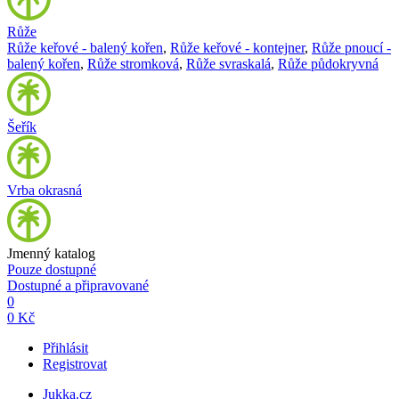
Růže
Růže keřové - balený kořen
,
Růže keřové - kontejner
,
Růže pnoucí -
balený kořen
,
Růže stromková
,
Růže svraskalá
,
Růže půdokryvná
Šeřík
Vrba okrasná
Jmenný katalog
Pouze dostupné
Dostupné a připravované
0
0 Kč
Přihlásit
Registrovat
Jukka.cz