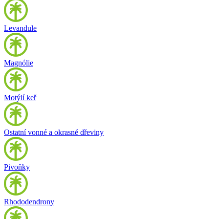
Levandule
Magnólie
Motýlí keř
Ostatní vonné a okrasné dřeviny
Pivoňky
Rhododendrony