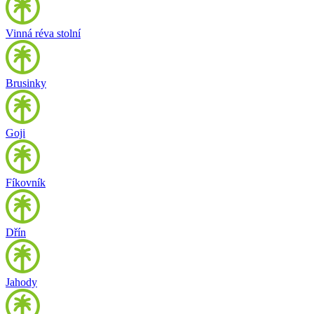
Vinná réva stolní
Brusinky
Goji
Fíkovník
Dřín
Jahody