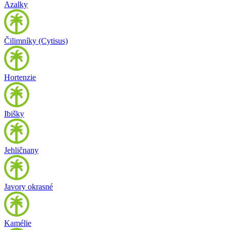
Azalky
Čilimníky (Cytisus)
Hortenzie
Ibišky
Jehličnany
Javory okrasné
Kamélie