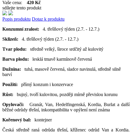
Vaše cena:
420 Kč
sdílejte tento produkt
Popis produktu
Dotaz k produktu
Konzumní zralost:
4. třešňový týden (2.7. - 12.7.)
Sklizeň:
4. třešňový týden (2.7. - 12.7.)
Tvar plodu:
středně velký, široce srdčitý až kulovitý
Barva plodu:
lesklá tmavě karmínově červená
Dužnina:
tuhá, masově červená, sladce navinulá, středně silně
barví
Použití:
přímý konzum i konzervace
Růst:
bujný, tvoří kulovitou, později mírně převislou korunu
Opylovači:
Granát, Van, Hedelfingenská, Kordia, Burlat a další
běžné odrůdy třešní, inkompatibilita v opýlení není známa
Kořenový bal:
kontejner
Česká středně raná odrůda třešní, kříženec odrůd Van a Kordia.