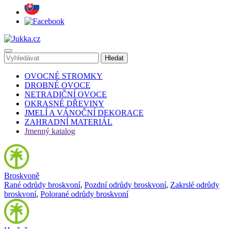
OVOCNÉ STROMKY
DROBNÉ OVOCE
NETRADIČNÍ OVOCE
OKRASNÉ DŘEVINY
JMELÍ A VÁNOČNÍ DEKORACE
ZAHRADNÍ MATERIÁL
Jmenný katalog
Broskvoně
Rané odrůdy broskvoní
,
Pozdní odrůdy broskvoní
,
Zakrslé odrůdy
broskvoní
,
Polorané odrůdy broskvoní