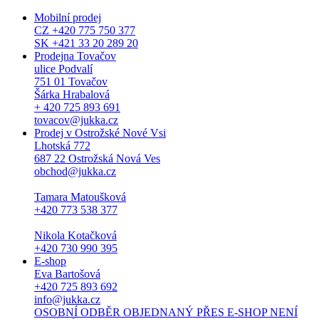
Mobilní prodej
CZ +420 775 750 377
SK +421 33 20 289 20
Prodejna Tovačov
ulice Podvalí
751 01 Tovačov
Šárka Hrabalová
+ 420 725 893 691
tovacov@jukka.cz
Prodej v Ostrožské Nové Vsi
Lhotská 772
687 22 Ostrožská Nová Ves
obchod@jukka.cz
Tamara Matoušková
+420 773 538 377
Nikola Kotačková
+420 730 990 395
E-shop
Eva Bartošová
+420 725 893 692
info@jukka.cz
OSOBNÍ ODBĚR OBJEDNANÝ PŘES E-SHOP NENÍ