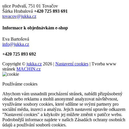
ulice Podvalí, 751 01 Tovačov
Šárka Hrabalová
+420 725 893 691
tovacov@jukka.cz
Informace k objednávkám e-shop
Eva Bartošová
info@jukka.cz
+420 725 893 692
Copyright ©
jukka.cz
2026 |
Nastavení cookies
| Tvorba www
stránek
MACHIN.cz
Používáme cookies
Abychom vám usnadnili procházení stránek, nabídli přizpůsobený
obsah nebo reklamu a mohli anonymně analyzovat návštěvnost,
využíváme soubory cookies, které sdílíme se svými partnery pro
sociální média, inzerci a analýzu. Jejich nastavení upravíte odkazem
"Nastavení cookies" a kdykoliv jej můžete změnit v patičce webu.
Podrobnější informace najdete v našich Zásadách ochrany osobních
údajů a používání souborů cookies.