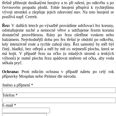
třešně přihnojit dusíkatými hnojivy a to při rašení, po odkvětu a po
červnovém propadu plodů. Tohle hnojení přispívá k rychlejšímu
vývoji stromků a zlepšuje jejich zdravotní stav. Na toto hnojení se
používá např. Cererit.
Řez:
V dalších letech po výsadbě provádíme udržovací řez koruny,
odstraňujeme suché a nemocné větve a udržujeme řezem korunu
dostatečně prosvětlenou. Rány po řezu ošetříme voskem nebo
balzámem. Nejvhodnější doba pro řez třešní je období po odkvětu,
kdy intenzivně roste a rychle zahojí rány. Řez samotný by měl být
čistý, hladký, bez otřepů a měl by mít co nejmenší plochu, která se
má hojit. V případě řezu na očko (u mladých stromů a tenkých
výhonů) je nutné plochu řezu spádovat směrem od očka, aby voda
stékala pryč.
Ochrana:
Proti mšicím ochrana v případě náletu po celý rok
přípravky Mospilan nebo Pirimor dle návodu.
Jméno a příjmení
*
Telefon
*
E-mail
*