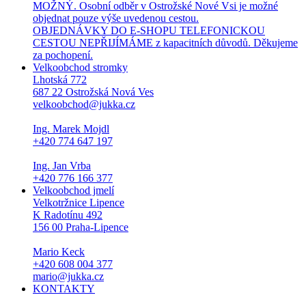
MOŽNÝ. Osobní odběr v Ostrožské Nové Vsi je možné
objednat pouze výše uvedenou cestou.
OBJEDNÁVKY DO E-SHOPU TELEFONICKOU
CESTOU NEPŘIJÍMÁME z kapacitních důvodů. Děkujeme
za pochopení.
Velkoobchod stromky
Lhotská 772
687 22 Ostrožská Nová Ves
velkoobchod@jukka.cz
Ing. Marek Mojdl
+420 774 647 197
Ing. Jan Vrba
+420 776 166 377
Velkoobchod jmelí
Velkotržnice Lipence
K Radotínu 492
156 00 Praha-Lipence
Mario Keck
+420 608 004 377
mario@jukka.cz
KONTAKTY