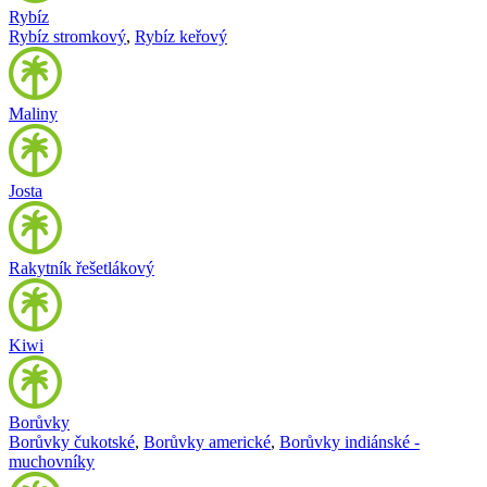
Rybíz
Rybíz stromkový
,
Rybíz keřový
Maliny
Josta
Rakytník řešetlákový
Kiwi
Borůvky
Borůvky čukotské
,
Borůvky americké
,
Borůvky indiánské -
muchovníky