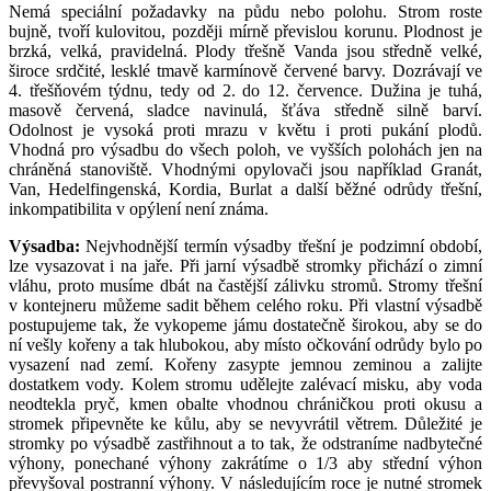
Nemá speciální požadavky na půdu nebo polohu. Strom roste
bujně, tvoří kulovitou, později mírně převislou korunu. Plodnost je
brzká, velká, pravidelná. Plody třešně Vanda jsou středně velké,
široce srdčité, lesklé tmavě karmínově červené barvy. Dozrávají ve
4. třešňovém týdnu, tedy od 2. do 12. července. Dužina je tuhá,
masově červená, sladce navinulá, šťáva středně silně barví.
Odolnost je vysoká proti mrazu v květu i proti pukání plodů.
Vhodná pro výsadbu do všech poloh, ve vyšších polohách jen na
chráněná stanoviště. Vhodnými opylovači jsou například Granát,
Van, Hedelfingenská, Kordia, Burlat a další běžné odrůdy třešní,
inkompatibilita v opýlení není známa.
Výsadba:
Nejvhodnější termín výsadby třešní je podzimní období,
lze vysazovat i na jaře. Při jarní výsadbě stromky přichází o zimní
vláhu, proto musíme dbát na častější zálivku stromů. Stromy třešní
v kontejneru můžeme sadit během celého roku. Při vlastní výsadbě
postupujeme tak, že vykopeme jámu dostatečně širokou, aby se do
ní vešly kořeny a tak hlubokou, aby místo očkování odrůdy bylo po
vysazení nad zemí. Kořeny zasypte jemnou zeminou a zalijte
dostatkem vody. Kolem stromu udělejte zalévací misku, aby voda
neodtekla pryč, kmen obalte vhodnou chráničkou proti okusu a
stromek připevněte ke kůlu, aby se nevyvrátil větrem. Důležité je
stromky po výsadbě zastřihnout a to tak, že odstraníme nadbytečné
výhony, ponechané výhony zakrátíme o 1/3 aby střední výhon
převyšoval postranní výhony. V následujícím roce je nutné stromek