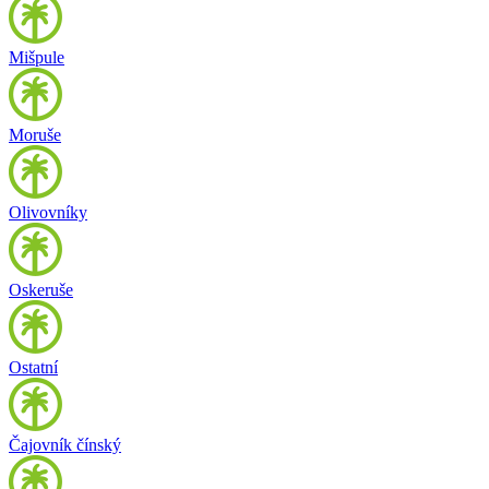
Mišpule
Moruše
Olivovníky
Oskeruše
Ostatní
Čajovník čínský