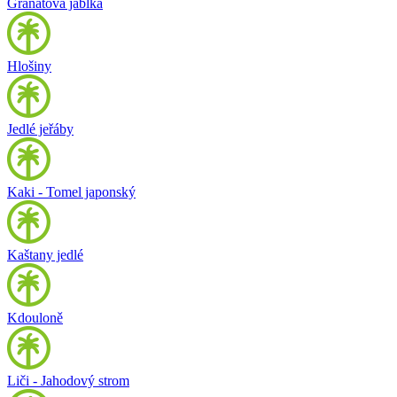
Granátová jablka
Hlošiny
Jedlé jeřáby
Kaki - Tomel japonský
Kaštany jedlé
Kdouloně
Liči - Jahodový strom