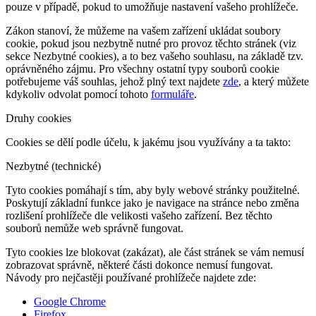
pouze v případě, pokud to umožňuje nastavení vašeho prohlížeče.
Zákon stanoví, že můžeme na vašem zařízení ukládat soubory
cookie, pokud jsou nezbytně nutné pro provoz těchto stránek (viz
sekce Nezbytné cookies), a to bez vašeho souhlasu, na základě tzv.
oprávněného zájmu. Pro všechny ostatní typy souborů cookie
potřebujeme váš souhlas, jehož plný text najdete
zde
, a který můžete
kdykoliv odvolat pomocí tohoto
formuláře
.
Druhy cookies
Cookies se dělí podle účelu, k jakému jsou využívány a ta takto:
Nezbytné (technické)
Tyto cookies pomáhají s tím, aby byly webové stránky použitelné.
Poskytují základní funkce jako je navigace na stránce nebo změna
rozlišení prohlížeče dle velikosti vašeho zařízení. Bez těchto
souborů nemůže web správně fungovat.
Tyto cookies lze blokovat (zakázat), ale část stránek se vám nemusí
zobrazovat správně, některé části dokonce nemusí fungovat.
Návody pro nejčastěji používané prohlížeče najdete zde:
Google Chrome
Firefox