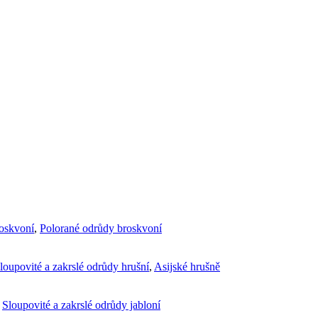
roskvoní
,
Polorané odrůdy broskvoní
loupovité a zakrslé odrůdy hrušní
,
Asijské hrušně
,
Sloupovité a zakrslé odrůdy jabloní