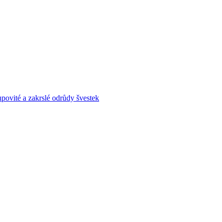
povité a zakrslé odrůdy švestek