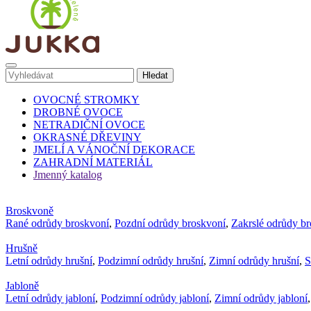
OVOCNÉ STROMKY
DROBNÉ OVOCE
NETRADIČNÍ OVOCE
OKRASNÉ DŘEVINY
JMELÍ A VÁNOČNÍ DEKORACE
ZAHRADNÍ MATERIÁL
Jmenný katalog
Broskvoně
Rané odrůdy broskvoní
,
Pozdní odrůdy broskvoní
,
Zakrslé odrůdy b
Hrušně
Letní odrůdy hrušní
,
Podzimní odrůdy hrušní
,
Zimní odrůdy hrušní
,
S
Jabloně
Letní odrůdy jabloní
,
Podzimní odrůdy jabloní
,
Zimní odrůdy jabloní