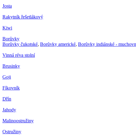
Josta
Rakytník řešetlákový
Kiwi
Borůvky
Borůvky čukotské
,
Borůvky americké
,
Borůvky indiánské - muchovn
Vinná réva stolní
Brusinky
Goji
Fíkovník
Dřín
Jahody
Malinoostružiny
Ostružiny