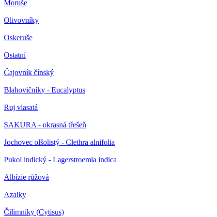
Moruše
Olivovníky
Oskeruše
Ostatní
Čajovník čínský
Blahovičníky - Eucalyptus
Ruj vlasatá
SAKURA - okrasná třešeň
Jochovec olšolistý - Clethra alnifolia
Pukol indický - Lagerstroemia indica
Albízie růžová
Azalky
Čilimníky (Cytisus)