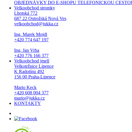
OBJEDNÁVKY DO E-SHOPU TELEFONICKOU CESTOU NEPŘI
Velkoobchod stromky
Lhotská 772
687 22 Ostrožská Nová Ves
velkoobchod@jukka.cz
Ing. Marek Mojdl
+420 774 647 197
Ing. Jan Vrba
+420 776 166 377
Velkoobchod jmelí
Velkotržnice Lipence
K Radotínu 492
156 00 Praha-Lipence
Mario Keck
+420 608 004 377
mario@jukka.cz
KONTAKTY