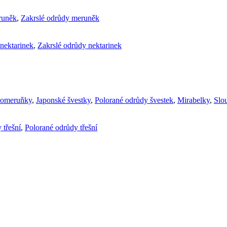
runěk
,
Zakrslé odrůdy meruněk
nektarinek
,
Zakrslé odrůdy nektarinek
komeruňky
,
Japonské švestky
,
Polorané odrůdy švestek
,
Mirabelky
,
Slou
 třešní
,
Polorané odrůdy třešní