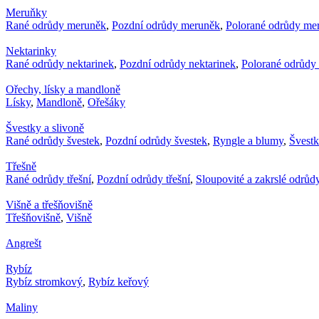
Meruňky
Rané odrůdy meruněk
,
Pozdní odrůdy meruněk
,
Polorané odrůdy me
Nektarinky
Rané odrůdy nektarinek
,
Pozdní odrůdy nektarinek
,
Polorané odrůdy 
Ořechy, lísky a mandloně
Lísky
,
Mandloně
,
Ořešáky
Švestky a slivoně
Rané odrůdy švestek
,
Pozdní odrůdy švestek
,
Ryngle a blumy
,
Švest
Třešně
Rané odrůdy třešní
,
Pozdní odrůdy třešní
,
Sloupovité a zakrslé odrůdy
Višně a třešňovišně
Třešňovišně
,
Višně
Angrešt
Rybíz
Rybíz stromkový
,
Rybíz keřový
Maliny