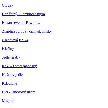
Citrusy
Bez černý - Sambucus nigra
Banán severu - Paw Paw
Ziziphus Jujuba - cicimek čínský
Granátová jablka
Hlošiny
Jedlé jeřáby
Kaki - Tomel japonský
Kaštany jedlé
Kdouloně
Liči - Jahodový strom
Mišpule