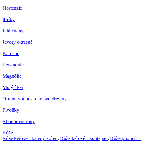
Hortenzie
Ibišky
Jehličnany
Javory okrasné
Kamélie
Levandule
Magnólie
Motýlí keř
Ostatní vonné a okrasné dřeviny
Pivoňky
Rhododendrony
Růže
Růže keřové - balený kořen
,
Růže keřové - kontejner
,
Růže pnoucí - 