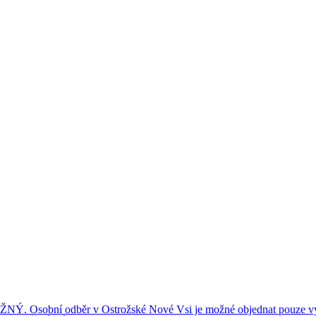
ní odběr v Ostrožské Nové Vsi je možné objednat pouze výše