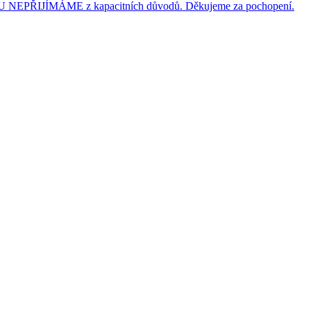
JÍMÁME z kapacitních důvodů. Děkujeme za pochopení.