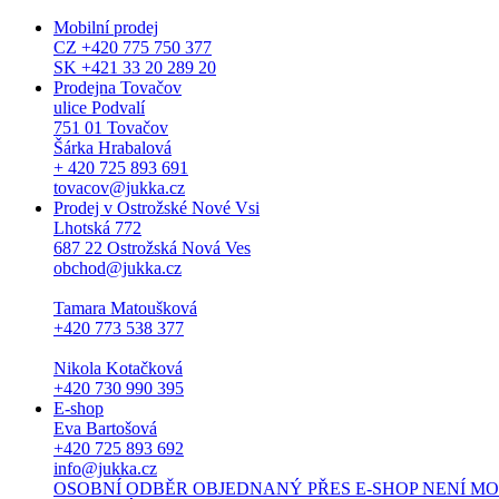
Mobilní prodej
CZ +420 775 750 377
SK +421 33 20 289 20
Prodejna Tovačov
ulice Podvalí
751 01 Tovačov
Šárka Hrabalová
+ 420 725 893 691
tovacov@jukka.cz
Prodej v Ostrožské Nové Vsi
Lhotská 772
687 22 Ostrožská Nová Ves
obchod@jukka.cz
Tamara Matoušková
+420 773 538 377
Nikola Kotačková
+420 730 990 395
E-shop
Eva Bartošová
+420 725 893 692
info@jukka.cz
OSOBNÍ ODBĚR OBJEDNANÝ PŘES E-SHOP NENÍ MOŽNÝ. Osob