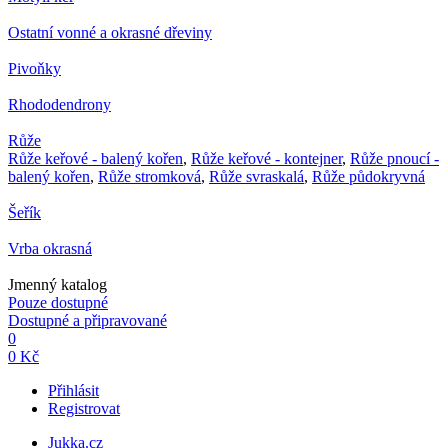
Ostatní vonné a okrasné dřeviny
Pivoňky
Rhododendrony
Růže
Růže keřové - balený kořen
,
Růže keřové - kontejner
,
Růže pnoucí -
balený kořen
,
Růže stromková
,
Růže svraskalá
,
Růže půdokryvná
Šeřík
Vrba okrasná
Jmenný katalog
Pouze dostupné
Dostupné a připravované
0
0 Kč
Přihlásit
Registrovat
Jukka.cz