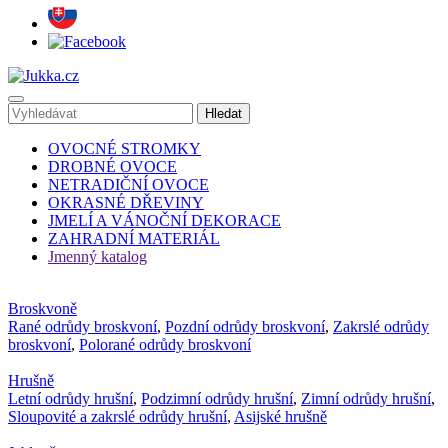
OVOCNÉ STROMKY
DROBNÉ OVOCE
NETRADIČNÍ OVOCE
OKRASNÉ DŘEVINY
JMELÍ A VÁNOČNÍ DEKORACE
ZAHRADNÍ MATERIÁL
Jmenný katalog
Broskvoně
Rané odrůdy broskvoní
,
Pozdní odrůdy broskvoní
,
Zakrslé odrůdy
broskvoní
,
Polorané odrůdy broskvoní
Hrušně
Letní odrůdy hrušní
,
Podzimní odrůdy hrušní
,
Zimní odrůdy hrušní
,
Sloupovité a zakrslé odrůdy hrušní
,
Asijské hrušně