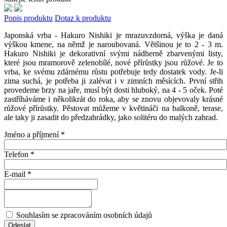
Popis produktu
Dotaz k produktu
Japonská vrba - Hakuro Nishiki je mrazuvzdorná, výška je daná
výškou kmene, na němž je naroubovaná. Většinou je to 2 - 3 m.
Hakuro Nishiki je dekorativní svými nádherně zbarvenými listy,
které jsou mramorově zelenobílé, nové přírůstky jsou růžové. Je to
vrba, ke svému zdárnému růstu potřebuje tedy dostatek vody. Je-li
zima suchá, je potřeba ji zalévat i v zimních měsících. První střih
provedeme brzy na jaře, musí být dosti hluboký, na 4 - 5 oček. Poté
zastříháváme i několikrát do roka, aby se znovu objevovaly krásné
růžové přírůstky. Pěstovat můžeme v květináči na balkoně, terase,
ale taky ji zasadit do předzahrádky, jako solitéru do malých zahrad.
Jméno a příjmení
*
Telefon
*
E-mail
*
Souhlasím se zpracováním osobních údajů