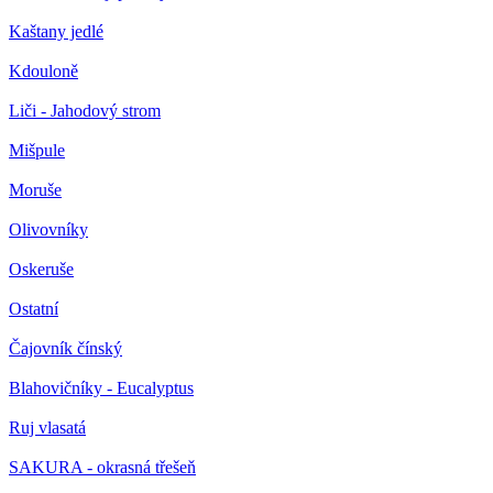
Kaštany jedlé
Kdouloně
Liči - Jahodový strom
Mišpule
Moruše
Olivovníky
Oskeruše
Ostatní
Čajovník čínský
Blahovičníky - Eucalyptus
Ruj vlasatá
SAKURA - okrasná třešeň