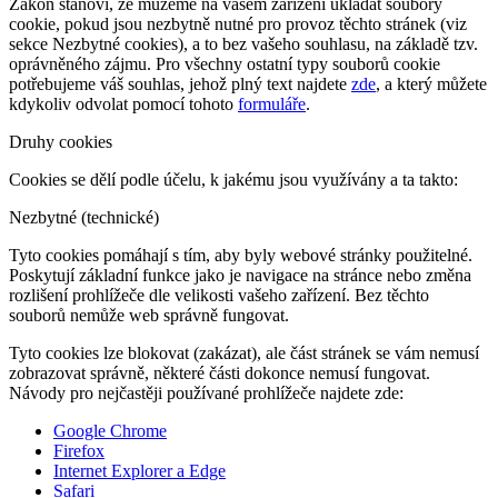
Zákon stanoví, že můžeme na vašem zařízení ukládat soubory
cookie, pokud jsou nezbytně nutné pro provoz těchto stránek (viz
sekce Nezbytné cookies), a to bez vašeho souhlasu, na základě tzv.
oprávněného zájmu. Pro všechny ostatní typy souborů cookie
potřebujeme váš souhlas, jehož plný text najdete
zde
, a který můžete
kdykoliv odvolat pomocí tohoto
formuláře
.
Druhy cookies
Cookies se dělí podle účelu, k jakému jsou využívány a ta takto:
Nezbytné (technické)
Tyto cookies pomáhají s tím, aby byly webové stránky použitelné.
Poskytují základní funkce jako je navigace na stránce nebo změna
rozlišení prohlížeče dle velikosti vašeho zařízení. Bez těchto
souborů nemůže web správně fungovat.
Tyto cookies lze blokovat (zakázat), ale část stránek se vám nemusí
zobrazovat správně, některé části dokonce nemusí fungovat.
Návody pro nejčastěji používané prohlížeče najdete zde:
Google Chrome
Firefox
Internet Explorer a Edge
Safari