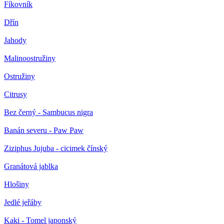
Fíkovník
Dřín
Jahody
Malinoostružiny
Ostružiny
Citrusy
Bez černý - Sambucus nigra
Banán severu - Paw Paw
Ziziphus Jujuba - cicimek čínský
Granátová jablka
Hlošiny
Jedlé jeřáby
Kaki - Tomel japonský