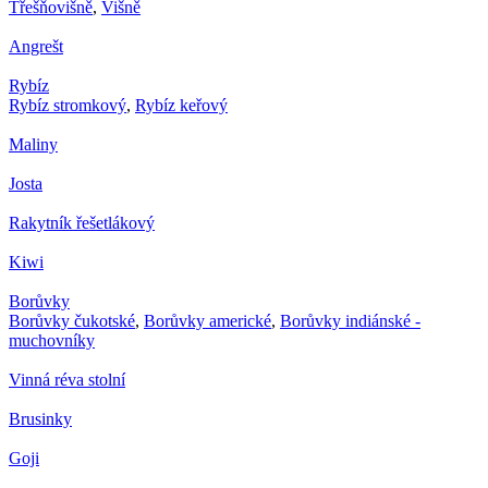
Třešňovišně
,
Višně
Angrešt
Rybíz
Rybíz stromkový
,
Rybíz keřový
Maliny
Josta
Rakytník řešetlákový
Kiwi
Borůvky
Borůvky čukotské
,
Borůvky americké
,
Borůvky indiánské -
muchovníky
Vinná réva stolní
Brusinky
Goji