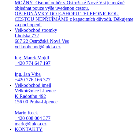
MOŽNÝ. Osobní odběr v Ostrožské Nové Vsi je možné
objednat pouze výše uvedenou cestou.
OBJEDNÁVKY DO E-SHOPU TELEFONICKOU
CESTOU NEPŘIJÍMÁME z kapacitních důvodů. Děkujeme
za pochopení.
Velkoobchod stromky
Lhotská 772
687 22 Ostrožská Nová Ves
velkoobchod@jukka.cz
Ing. Marek Mojdl
+420 774 647 197
Ing. Jan Vrba
+420 776 166 377
Velkoobchod jmelí
Velkotržnice Lipence
K Radotínu 492
156 00 Praha-Lipence
Mario Keck
+420 608 004 377
mario@jukka.cz
KONTAKTY