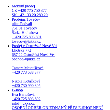
Mobilní prodej
CZ +420 775 750 377
SK +421 33 20 289 20
Prodejna Tovačov
ulice Podvalí
751 01 Tovačov
Šárka Hrabalová
+ 420 725 893 691
tovacov@jukka.cz
Prodej v Ostrožské Nové Vsi
Lhotská 772
687 22 Ostrožská Nová Ves
obchod@jukka.cz
Tamara Matoušková
+420 773 538 377
Nikola Kotačková
+420 730 990 395
E-shop
Eva Bartošová
+420 725 893 692
info@jukka.cz
OSOBNÍ ODBĚR OBJEDNANÝ PŘES E-SHOP NENÍ