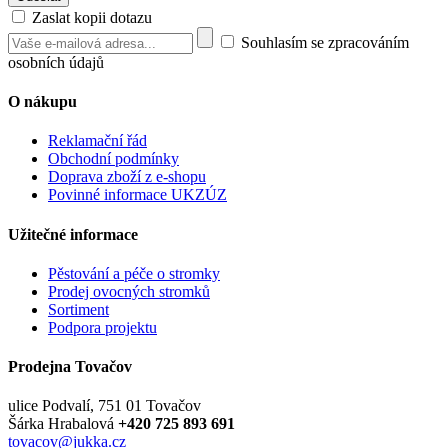
Zaslat kopii dotazu
Souhlasím se zpracováním
osobních údajů
O nákupu
Reklamační řád
Obchodní podmínky
Doprava zboží z e-shopu
Povinné informace UKZÚZ
Užitečné informace
Pěstování a péče o stromky
Prodej ovocných stromků
Sortiment
Podpora projektu
Prodejna Tovačov
ulice Podvalí, 751 01 Tovačov
Šárka Hrabalová
+420 725 893 691
tovacov@jukka.cz