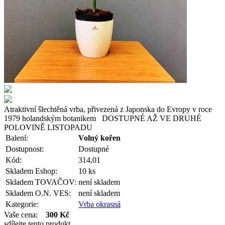
Atraktivní šlechtěná vrba, přivezená z Japonska do Evropy v roce
1979 holandským botanikem DOSTUPNÉ AŽ VE DRUHÉ
POLOVINĚ LISTOPADU
Balení:
Volný kořen
Dostupnost:
Dostupné
Kód:
314,01
Skladem Eshop:
10 ks
Skladem TOVAČOV:
není skladem
Skladem O.N. VES:
není skladem
Kategorie:
Vrba okrasná
Vaše cena:
300 Kč
sdílejte tento produkt