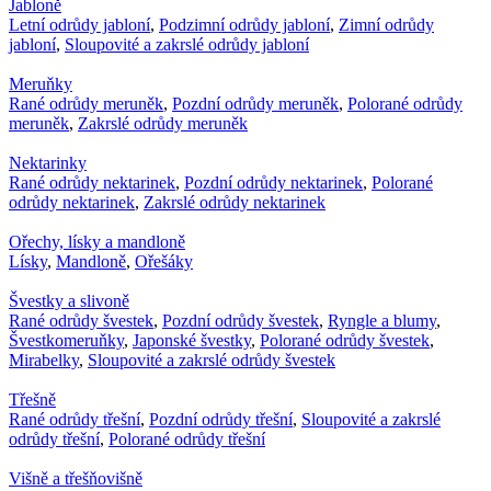
Jabloně
Letní odrůdy jabloní
,
Podzimní odrůdy jabloní
,
Zimní odrůdy
jabloní
,
Sloupovité a zakrslé odrůdy jabloní
Meruňky
Rané odrůdy meruněk
,
Pozdní odrůdy meruněk
,
Polorané odrůdy
meruněk
,
Zakrslé odrůdy meruněk
Nektarinky
Rané odrůdy nektarinek
,
Pozdní odrůdy nektarinek
,
Polorané
odrůdy nektarinek
,
Zakrslé odrůdy nektarinek
Ořechy, lísky a mandloně
Lísky
,
Mandloně
,
Ořešáky
Švestky a slivoně
Rané odrůdy švestek
,
Pozdní odrůdy švestek
,
Ryngle a blumy
,
Švestkomeruňky
,
Japonské švestky
,
Polorané odrůdy švestek
,
Mirabelky
,
Sloupovité a zakrslé odrůdy švestek
Třešně
Rané odrůdy třešní
,
Pozdní odrůdy třešní
,
Sloupovité a zakrslé
odrůdy třešní
,
Polorané odrůdy třešní
Višně a třešňovišně