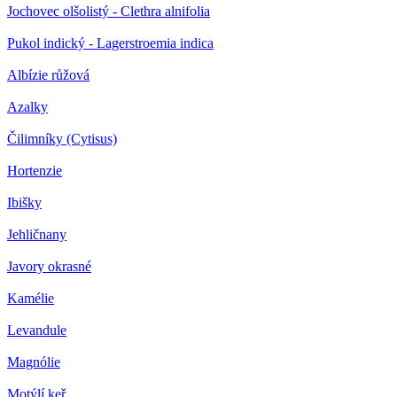
Jochovec olšolistý - Clethra alnifolia
Pukol indický - Lagerstroemia indica
Albízie růžová
Azalky
Čilimníky (Cytisus)
Hortenzie
Ibišky
Jehličnany
Javory okrasné
Kamélie
Levandule
Magnólie
Motýlí keř