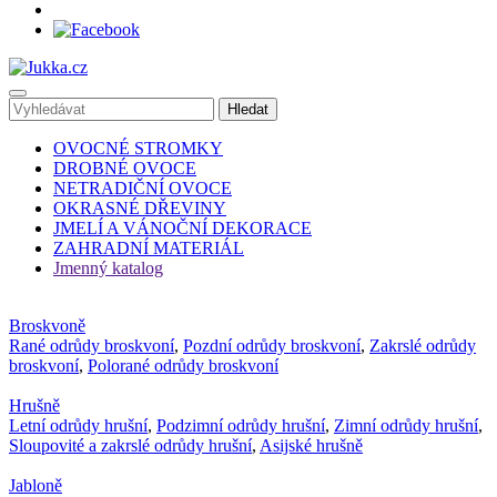
OVOCNÉ STROMKY
DROBNÉ OVOCE
NETRADIČNÍ OVOCE
OKRASNÉ DŘEVINY
JMELÍ A VÁNOČNÍ DEKORACE
ZAHRADNÍ MATERIÁL
Jmenný katalog
Broskvoně
Rané odrůdy broskvoní
,
Pozdní odrůdy broskvoní
,
Zakrslé odrůdy
broskvoní
,
Polorané odrůdy broskvoní
Hrušně
Letní odrůdy hrušní
,
Podzimní odrůdy hrušní
,
Zimní odrůdy hrušní
,
Sloupovité a zakrslé odrůdy hrušní
,
Asijské hrušně
Jabloně