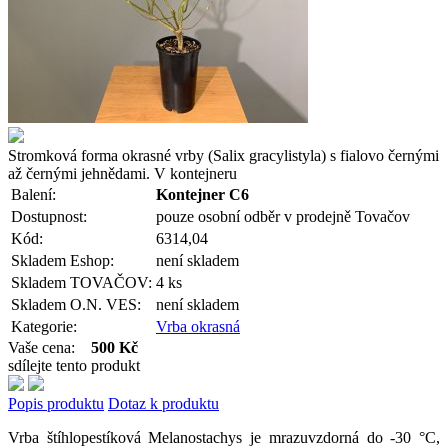
Stromková forma okrasné vrby (Salix gracylistyla) s fialovo černými
až černými jehnědami. V kontejneru
Balení:
Kontejner C6
Dostupnost:
pouze osobní odběr v prodejně Tovačov
Kód:
6314,04
Skladem Eshop:
není skladem
Skladem TOVAČOV:
4 ks
Skladem O.N. VES:
není skladem
Kategorie:
Vrba okrasná
Vaše cena:
500 Kč
sdílejte tento produkt
Popis produktu
Dotaz k produktu
Vrba štíhlopestíková Melanostachys je mrazuvzdorná do -30 °C,