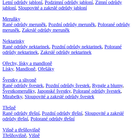
Letní odrůdy jabloní
,
Podzimní odrůdy jabloní
,
Zimní odrůdy
jabloní
,
Sloupovité a zakrslé odrůdy jabloní
Meruňky
Rané odrůdy meruněk
,
Pozdní odrůdy meruněk
,
Polorané odrůdy
meruněk
,
Zakrslé odrůdy meruněk
Nektarinky
Rané odrůdy nektarinek
,
Pozdní odrůdy nektarinek
,
Polorané
odrůdy nektarinek
,
Zakrslé odrůdy nektarinek
Ořechy, lísky a mandloně
Lísky
,
Mandloně
,
Ořešáky
Švestky a slivoně
Rané odrůdy švestek
,
Pozdní odrůdy švestek
,
Ryngle a blumy
,
Švestkomeruňky
,
Japonské švestky
,
Polorané odrůdy švestek
,
Mirabelky
,
Sloupovité a zakrslé odrůdy švestek
Třešně
Rané odrůdy třešní
,
Pozdní odrůdy třešní
,
Sloupovité a zakrslé
odrůdy třešní
,
Polorané odrůdy třešní
Višně a třešňovišně
Třešňovišně
,
Višně