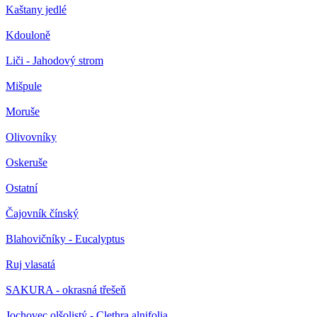
Kaštany jedlé
Kdouloně
Liči - Jahodový strom
Mišpule
Moruše
Olivovníky
Oskeruše
Ostatní
Čajovník čínský
Blahovičníky - Eucalyptus
Ruj vlasatá
SAKURA - okrasná třešeň
Jochovec olšolistý - Clethra alnifolia