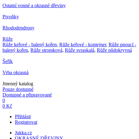
Ostatní vonné a okrasné dřeviny
Pivoňky
Rhododendrony
Růže
Růže keřové - balený kořen
,
Růže keřové - kontejner
,
Růže pnoucí -
balený kořen
,
Růže stromková
,
Růže svraskalá
,
Růže půdokryvná
Šeřík
Vrba okrasná
Jmenný katalog
Pouze dostupné
Dostupné a připravované
0
0 Kč
Přihlásit
Registrovat
Jukka.cz
OKRASNÉ DŘEVINY