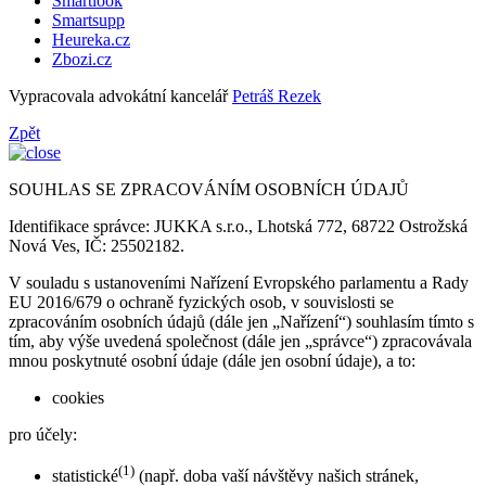
Smartlook
Smartsupp
Heureka.cz
Zbozi.cz
Vypracovala advokátní kancelář
Petráš Rezek
Zpět
SOUHLAS SE ZPRACOVÁNÍM OSOBNÍCH ÚDAJŮ
Identifikace správce: JUKKA s.r.o., Lhotská 772, 68722 Ostrožská
Nová Ves, IČ: 25502182.
V souladu s ustanoveními Nařízení Evropského parlamentu a Rady
EU 2016/679 o ochraně fyzických osob, v souvislosti se
zpracováním osobních údajů (dále jen „Nařízení“) souhlasím tímto s
tím, aby výše uvedená společnost (dále jen „správce“) zpracovávala
mnou poskytnuté osobní údaje (dále jen osobní údaje), a to:
cookies
pro účely:
(1)
statistické
(např. doba vaší návštěvy našich stránek,