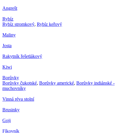
Angrešt
Rybíz
Rybíz stromkový
,
Rybíz keřový
Maliny
Josta
Rakytník řešetlákový
Kiwi
Borůvky
Borůvky čukotské
,
Borůvky americké
,
Borůvky indiánské -
muchovníky
Vinná réva stolní
Brusinky
Goji
Fíkovník