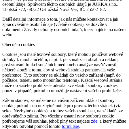
osobní údaje. Správcem těchto osobních údajů je JUKKA s.r.o.,
Lhotská 772, 68722 Ostrožská Nová Ves, IČ: 25502182.
Další detailní informace o tom, jak nás můžete kontaktovat a jak
zpracováváme osobní údaje (včetně cookies), se dozvíte v
dokumentu Zásady ochrany osobních údajů, který najdete na našem
webu.
Obecně o cookies
Cookies jsou malé textové soubory, které mohou používat webové
stránky k mnoha účelům, např. k personalizaci obsahu a reklam,
poskytování funkcí sociálních médií nebo analýze návštěvnosti,
některé slouží k tomu, aby si webová stránka pamatovala vaše
preference. Tyto soubory se ukládají do vašeho zařízení (např. do
počítače, tabletu nebo mobilního telefonu). Každá webová stránka
může do vašeho prohlížeče odesílat své vlastní soubory cookies
pouze v případě, pokud to umožňuje nastavení vašeho prohlížeče.
Zákon stanoví, že můžeme na vašem zařízení ukládat soubory
cookie, pokud jsou nezbytně nutné pro provoz těchto stránek (viz
sekce Nezbytné cookies), a to bez vašeho souhlasu, na základě tzv.
oprávněného zájmu. Pro všechny ostatní typy souborů cookie
potřebujeme váš souhlas, jehož plný text najdete
zde
, a který můžete
kdykoliv odvolat pomocí tohoto
formuláře
.