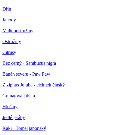
Dřín
Jahody
Malinoostružiny
Ostružiny
Citrusy
Bez černý - Sambucus nigra
Banán severu - Paw Paw
Ziziphus Jujuba - cicimek čínský
Granátová jablka
Hlošiny
Jedlé jeřáby
Kaki - Tomel japonský