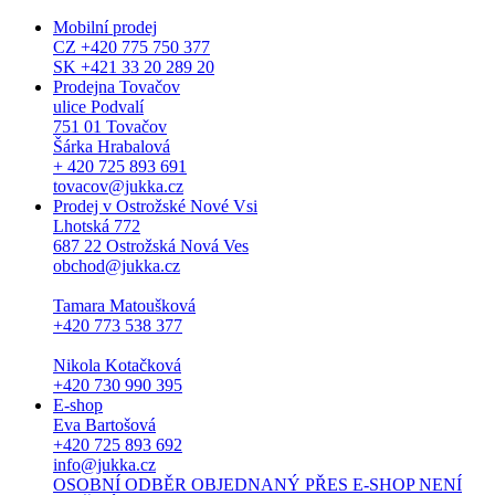
Mobilní prodej
CZ +420 775 750 377
SK +421 33 20 289 20
Prodejna Tovačov
ulice Podvalí
751 01 Tovačov
Šárka Hrabalová
+ 420 725 893 691
tovacov@jukka.cz
Prodej v Ostrožské Nové Vsi
Lhotská 772
687 22 Ostrožská Nová Ves
obchod@jukka.cz
Tamara Matoušková
+420 773 538 377
Nikola Kotačková
+420 730 990 395
E-shop
Eva Bartošová
+420 725 893 692
info@jukka.cz
OSOBNÍ ODBĚR OBJEDNANÝ PŘES E-SHOP NENÍ