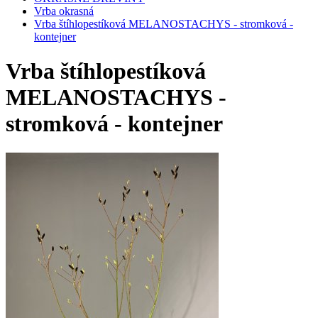
Vrba okrasná
Vrba štíhlopestíková MELANOSTACHYS - stromková -
kontejner
Vrba štíhlopestíková
MELANOSTACHYS -
stromková - kontejner