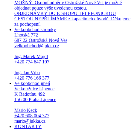
MOŽNÝ. Osobní odběr v Ostrožské Nové Vsi je možné
objednat pouze výše uvedenou cestou.
OBJEDNÁVKY DO E-SHOPU TELEFONICKOU
CESTOU NEPŘIJÍMÁME z kapacitních důvodů. Děkujeme
za pochopení.
Velkoobchod stromky
Lhotská 772
687 22 Ostrožská Nová Ves
velkoobchod@jukka.cz
Ing. Marek Mojdl
+420 774 647 197
Ing. Jan Vrba
+420 776 166 377
Velkoobchod jmelí
Velkotržnice Lipence
K Radotínu 492
156 00 Praha-Lipence
Mario Keck
+420 608 004 377
mario@jukka.cz
KONTAKTY