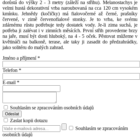
dorůstá do výšky 2 - 3 metry (záleží na střihu). Melanostachys je
velmi hustá dekorativní vrba naroubovaná na cca 120 cm vysokém
kmínku. Jehnědy (kočičky) má fialovočerné až černé, prašníky
červené, v zimě červenofialové stonky. Je to vrba, ke svému
zdárnému růstu potřebuje tedy dostatek vody. Je-li zima suchá, je
potřeba ji zalévat i v zimních měsících. První střih provedeme brzy
na jaře, musí být dosti hluboký, na 4 - 5 oček. Pěstovat můžeme v
květináči na balkoně, terase, ale taky ji zasadit do předzahrádky,
jako solitéru do malých zahrad.
Jméno a příjmení
*
Telefon
*
E-mail
*
Souhlasím se zpracováním osobních údajů
Zaslat kopii dotazu
Souhlasím se zpracováním
osobních údajů