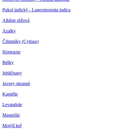
Pukol indický - Lagerstroemia indica
Albízie růžová
Azalky
Čilimníky (Cytisus)
Hortenzie
Ibišky
Jehličnany
Javory okrasné
Kamélie
Levandule
Magnólie
Motýlí keř