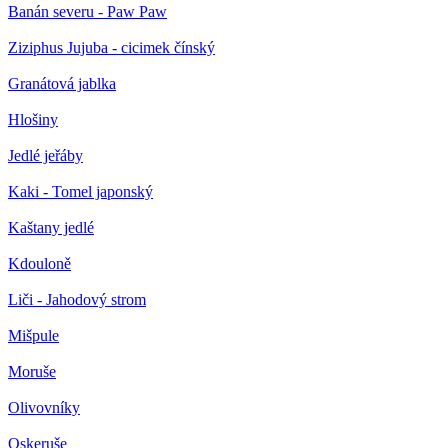
Banán severu - Paw Paw
Ziziphus Jujuba - cicimek čínský
Granátová jablka
Hlošiny
Jedlé jeřáby
Kaki - Tomel japonský
Kaštany jedlé
Kdouloně
Liči - Jahodový strom
Mišpule
Moruše
Olivovníky
Oskeruše