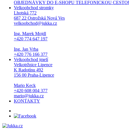
OBJEDNÁVKY DO E-SHOPU TELEFONICKOU CESTOU NEPŘI
Velkoobchod stromky
Lhotská 772
687 22 Ostrožská Nová Ves
velkoobchod@jukka.cz
Ing. Marek Mojdl
+420 774 647 197
Ing. Jan Vrba
+420 776 166 377
Velkoobchod jmelí
Velkotržnice Lipence
K Radotínu 492
156 00 Praha-Lipence
Mario Keck
+420 608 004 377
mario@jukka.cz
KONTAKTY