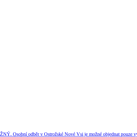
ní odběr v Ostrožské Nové Vsi je možné objednat pouze výše