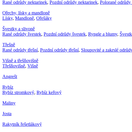
Rané odrůdy nektarinek
,
Pozdní odrůdy nektarinek
,
Polorané odrůdy 
Ořechy, lísky a mandloně
Lísky
,
Mandloně
,
Ořešáky
Švestky a slivoně
Rané odrůdy švestek
,
Pozdní odrůdy švestek
,
Ryngle a blumy
,
Švest
Třešně
Rané odrůdy třešní
,
Pozdní odrůdy třešní
,
Sloupovité a zakrslé odrůdy
Višně a třešňovišně
Třešňovišně
,
Višně
Angrešt
Rybíz
Rybíz stromkový
,
Rybíz keřový
Maliny
Josta
Rakytník řešetlákový