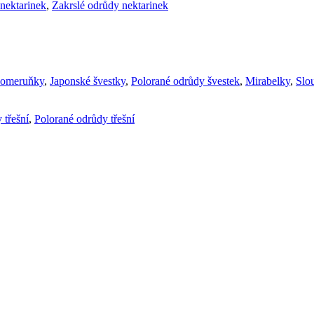
nektarinek
,
Zakrslé odrůdy nektarinek
komeruňky
,
Japonské švestky
,
Polorané odrůdy švestek
,
Mirabelky
,
Slou
 třešní
,
Polorané odrůdy třešní