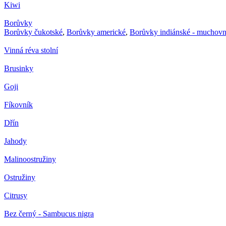
Kiwi
Borůvky
Borůvky čukotské
,
Borůvky americké
,
Borůvky indiánské - muchovn
Vinná réva stolní
Brusinky
Goji
Fíkovník
Dřín
Jahody
Malinoostružiny
Ostružiny
Citrusy
Bez černý - Sambucus nigra