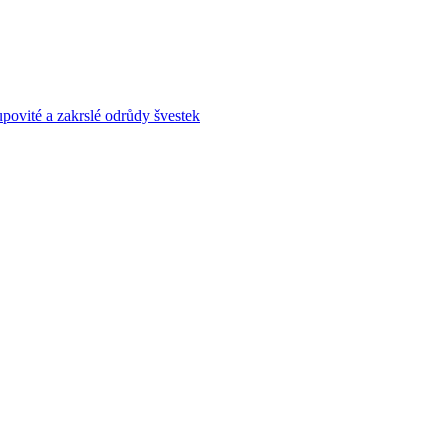
povité a zakrslé odrůdy švestek