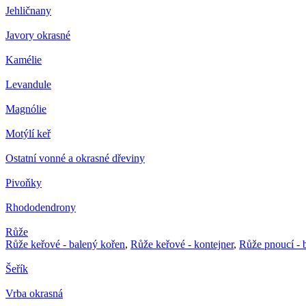
Jehličnany
Javory okrasné
Kamélie
Levandule
Magnólie
Motýlí keř
Ostatní vonné a okrasné dřeviny
Pivoňky
Rhododendrony
Růže
Růže keřové - balený kořen
,
Růže keřové - kontejner
,
Růže pnoucí - 
Šeřík
Vrba okrasná