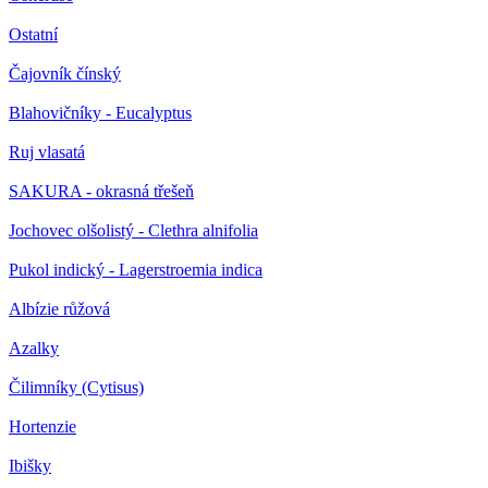
Ostatní
Čajovník čínský
Blahovičníky - Eucalyptus
Ruj vlasatá
SAKURA - okrasná třešeň
Jochovec olšolistý - Clethra alnifolia
Pukol indický - Lagerstroemia indica
Albízie růžová
Azalky
Čilimníky (Cytisus)
Hortenzie
Ibišky