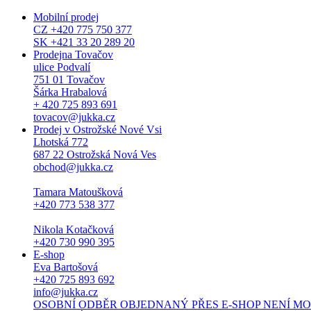
Mobilní prodej
CZ +420 775 750 377
SK +421 33 20 289 20
Prodejna Tovačov
ulice Podvalí
751 01 Tovačov
Šárka Hrabalová
+ 420 725 893 691
tovacov@jukka.cz
Prodej v Ostrožské Nové Vsi
Lhotská 772
687 22 Ostrožská Nová Ves
obchod@jukka.cz
Tamara Matoušková
+420 773 538 377
Nikola Kotačková
+420 730 990 395
E-shop
Eva Bartošová
+420 725 893 692
info@jukka.cz
OSOBNÍ ODBĚR OBJEDNANÝ PŘES E-SHOP NENÍ MOŽNÝ. Osob