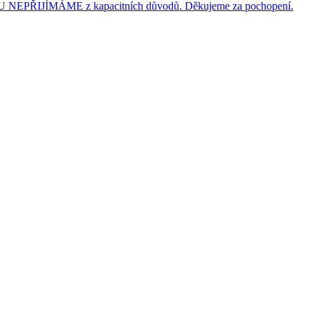
JÍMÁME z kapacitních důvodů. Děkujeme za pochopení.