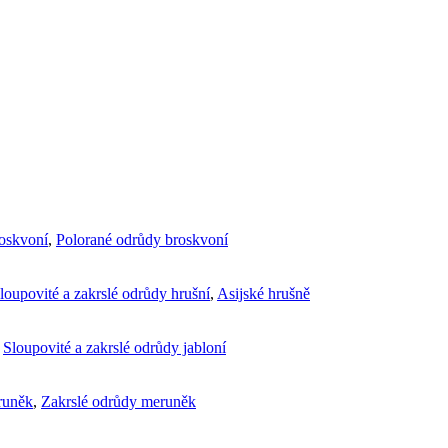
roskvoní
,
Polorané odrůdy broskvoní
loupovité a zakrslé odrůdy hrušní
,
Asijské hrušně
,
Sloupovité a zakrslé odrůdy jabloní
runěk
,
Zakrslé odrůdy meruněk