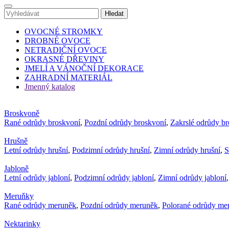
OVOCNÉ STROMKY
DROBNÉ OVOCE
NETRADIČNÍ OVOCE
OKRASNÉ DŘEVINY
JMELÍ A VÁNOČNÍ DEKORACE
ZAHRADNÍ MATERIÁL
Jmenný katalog
Broskvoně
Rané odrůdy broskvoní
,
Pozdní odrůdy broskvoní
,
Zakrslé odrůdy b
Hrušně
Letní odrůdy hrušní
,
Podzimní odrůdy hrušní
,
Zimní odrůdy hrušní
,
S
Jabloně
Letní odrůdy jabloní
,
Podzimní odrůdy jabloní
,
Zimní odrůdy jabloní
Meruňky
Rané odrůdy meruněk
,
Pozdní odrůdy meruněk
,
Polorané odrůdy me
Nektarinky