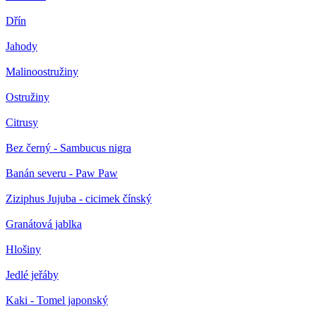
Dřín
Jahody
Malinoostružiny
Ostružiny
Citrusy
Bez černý - Sambucus nigra
Banán severu - Paw Paw
Ziziphus Jujuba - cicimek čínský
Granátová jablka
Hlošiny
Jedlé jeřáby
Kaki - Tomel japonský