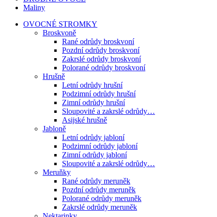
Maliny
OVOCNÉ STROMKY
Broskvoně
Rané odrůdy broskvoní
Pozdní odrůdy broskvoní
Zakrslé odrůdy broskvoní
Polorané odrůdy broskvoní
Hrušně
Letní odrůdy hrušní
Podzimní odrůdy hrušní
Zimní odrůdy hrušní
Sloupovité a zakrslé odrůdy…
Asijské hrušně
Jabloně
Letní odrůdy jabloní
Podzimní odrůdy jabloní
Zimní odrůdy jabloní
Sloupovité a zakrslé odrůdy…
Meruňky
Rané odrůdy meruněk
Pozdní odrůdy meruněk
Polorané odrůdy meruněk
Zakrslé odrůdy meruněk
Nektarinky