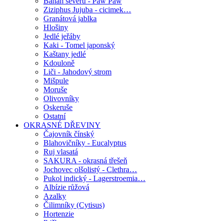
Banán severu - Paw Paw
Ziziphus Jujuba - cicimek…
Granátová jablka
Hlošiny
Jedlé jeřáby
Kaki - Tomel japonský
Kaštany jedlé
Kdouloně
Liči - Jahodový strom
Mišpule
Moruše
Olivovníky
Oskeruše
Ostatní
OKRASNÉ DŘEVINY
Čajovník čínský
Blahovičníky - Eucalyptus
Ruj vlasatá
SAKURA - okrasná třešeň
Jochovec olšolistý - Clethra…
Pukol indický - Lagerstroemia…
Albízie růžová
Azalky
Čilimníky (Cytisus)
Hortenzie