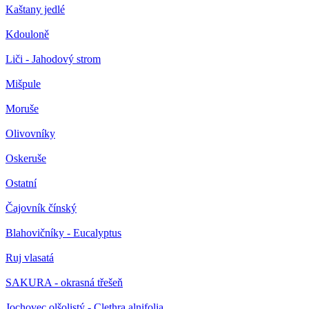
Kaštany jedlé
Kdouloně
Liči - Jahodový strom
Mišpule
Moruše
Olivovníky
Oskeruše
Ostatní
Čajovník čínský
Blahovičníky - Eucalyptus
Ruj vlasatá
SAKURA - okrasná třešeň
Jochovec olšolistý - Clethra alnifolia