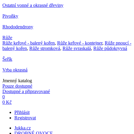
Ostatní vonné a okrasné dřeviny
Pivoňky
Rhododendrony
Růže
Růže keřové - balený kořen
,
Růže keřové - kontejner
,
Růže pnoucí -
balený kořen
,
Růže stromková
,
Růže svraskalá
,
Růže půdokryvná
Šeřík
Vrba okrasná
Jmenný katalog
Pouze dostupné
Dostupné a připravované
0
0 Kč
Přihlásit
Registrovat
Jukka.cz
DROBNÉ OVOCE