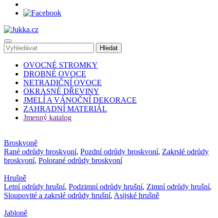
OVOCNÉ STROMKY
DROBNÉ OVOCE
NETRADIČNÍ OVOCE
OKRASNÉ DŘEVINY
JMELÍ A VÁNOČNÍ DEKORACE
ZAHRADNÍ MATERIÁL
Jmenný katalog
Broskvoně
Rané odrůdy broskvoní
,
Pozdní odrůdy broskvoní
,
Zakrslé odrůdy
broskvoní
,
Polorané odrůdy broskvoní
Hrušně
Letní odrůdy hrušní
,
Podzimní odrůdy hrušní
,
Zimní odrůdy hrušní
,
Sloupovité a zakrslé odrůdy hrušní
,
Asijské hrušně
Jabloně