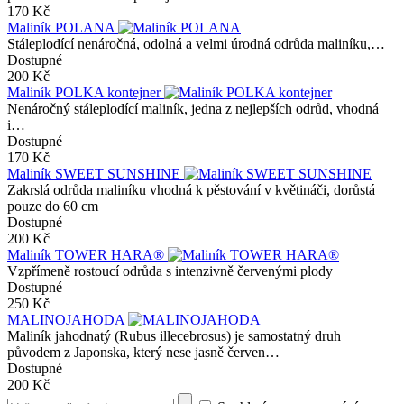
170 Kč
Maliník POLANA
Stáleplodící nenáročná, odolná a velmi úrodná odrůda maliníku,…
Dostupné
200 Kč
Maliník POLKA kontejner
Nenáročný stáleplodící maliník, jedna z nejlepších odrůd, vhodná
i…
Dostupné
170 Kč
Maliník SWEET SUNSHINE
Zakrslá odrůda maliníku vhodná k pěstování v květináči, dorůstá
pouze do 60 cm
Dostupné
200 Kč
Maliník TOWER HARA®
Vzpřímeně rostoucí odrůda s intenzivně červenými plody
Dostupné
250 Kč
MALINOJAHODA
Maliník jahodnatý (Rubus illecebrosus) je samostatný druh
původem z Japonska, který nese jasně červen…
Dostupné
200 Kč