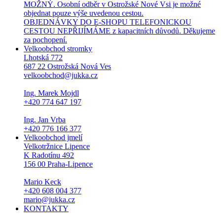
MOŽNÝ. Osobní odběr v Ostrožské Nové Vsi je možné
objednat pouze výše uvedenou cestou.
OBJEDNÁVKY DO E-SHOPU TELEFONICKOU
CESTOU NEPŘIJÍMÁME z kapacitních důvodů. Děkujeme
za pochopení.
Velkoobchod stromky
Lhotská 772
687 22 Ostrožská Nová Ves
velkoobchod@jukka.cz
Ing. Marek Mojdl
+420 774 647 197
Ing. Jan Vrba
+420 776 166 377
Velkoobchod jmelí
Velkotržnice Lipence
K Radotínu 492
156 00 Praha-Lipence
Mario Keck
+420 608 004 377
mario@jukka.cz
KONTAKTY