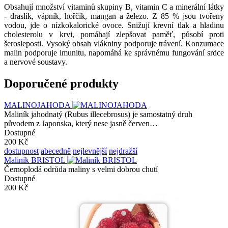
Obsahují množství vitaminů skupiny B, vitamin C a minerální látky
- draslík, vápník, hořčík, mangan a železo. Z 85 % jsou tvořeny
vodou, jde o nízkokalorické ovoce. Snižují krevní tlak a hladinu
cholesterolu v krvi, pomáhají zlepšovat paměť, působí proti
šerosleposti. Vysoký obsah vlákniny podporuje trávení. Konzumace
malin podporuje imunitu, napomáhá ke správnému fungování srdce
a nervové soustavy.
Doporučené produkty
MALINOJAHODA
Maliník jahodnatý (Rubus illecebrosus) je samostatný druh
původem z Japonska, který nese jasně červen…
Dostupné
200 Kč
dostupnost
abecedně
nejlevnější
nejdražší
Maliník BRISTOL
Černoplodá odrůda maliny s velmi dobrou chutí
Dostupné
200 Kč