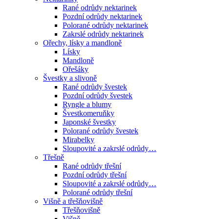
Rané odrůdy nektarinek
Pozdní odrůdy nektarinek
Polorané odrůdy nektarinek
Zakrslé odrůdy nektarinek
Ořechy, lísky a mandloně
Lísky
Mandloně
Ořešáky
Švestky a slivoně
Rané odrůdy švestek
Pozdní odrůdy švestek
Ryngle a blumy
Švestkomeruňky
Japonské švestky
Polorané odrůdy švestek
Mirabelky
Sloupovité a zakrslé odrůdy…
Třešně
Rané odrůdy třešní
Pozdní odrůdy třešní
Sloupovité a zakrslé odrůdy…
Polorané odrůdy třešní
Višně a třešňovišně
Třešňovišně
Višně