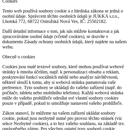
Cookies
Tento web používá soubory cookie a z hlediska zákona se jedná o
osobní údaje. Správcem těchto osobních údajů je JUKKA s.r.o.,
Lhotská 772, 68722 Ostrožská Nová Ves, IČ: 25502182.
Další detailní informace o tom, jak nás můžete kontaktovat a jak
zpracováváme osobní údaje (včetně cookies), se dozvíte v
dokumentu Zásady ochrany osobních údajů, který najdete na našem
webu.
Obecně o cookies
Cookies jsou malé textové soubory, které mohou používat webové
stránky k mnoha účelům, např. k personalizaci obsahu a reklam,
poskytování funkcí sociálních médií nebo analýze návštěvnosti,
některé slouží k tomu, aby si webová stránka pamatovala vaše
preference. Tyto soubory se ukládají do vašeho zařízení (např. do
počítače, tabletu nebo mobilního telefonu). Každá webová stránka
může do vašeho prohlížeče odesílat své vlastní soubory cookies
pouze v případě, pokud to umožňuje nastavení vašeho prohlížeče.
Zákon stanoví, že můžeme na vašem zařízení ukládat soubory
cookie, pokud jsou nezbytně nutné pro provoz těchto stránek (viz
sekce Nezbytné cookies), a to bez vašeho souhlasu, na základě tzv.
oprávněného zájmu. Pro všechny ostatní typy souborů cookie