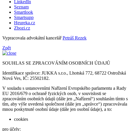
LinkedIn
Seznam
Smartlook
Smartsupp
Heureka.cz
Zbozi.cz
Vypracovala advokátní kancelář
Petráš Rezek
Zpět
SOUHLAS SE ZPRACOVÁNÍM OSOBNÍCH ÚDAJŮ
Identifikace správce: JUKKA s.r.o., Lhotská 772, 68722 Ostrožská
Nová Ves, IČ: 25502182.
V souladu s ustanoveními Nařízení Evropského parlamentu a Rady
EU 2016/679 o ochraně fyzických osob, v souvislosti se
zpracováním osobních údajů (dále jen „Nařízení“) souhlasím tímto s
tím, aby výše uvedená společnost (dále jen „správce“) zpracovávala
mnou poskytnuté osobní údaje (dále jen osobní údaje), a to:
cookies
pro účely: