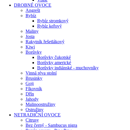
DROBNÉ OVOCE
Angrešt
Rybíz
Rybíz stromkový
Rybíz keřový
Maliny
Josta
Rakytník řešetlákový
Kiwi
Borůvky
Borůvky čukotské
Borůvky americké
Borůvky indiánské - muchovníky
Vinná réva stolní
Brusinky
Goji
Fíkovník
Dřín
Jahody
Malinoostružiny
Ostružiny
NETRADIČNÍ OVOCE
Citrusy
Bez černý - Sambucus nigra