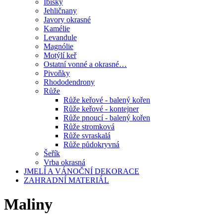
Ibišky
Jehličnany
Javory okrasné
Kamélie
Levandule
Magnólie
Motýlí keř
Ostatní vonné a okrasné…
Pivoňky
Rhododendrony
Růže
Růže keřové - balený kořen
Růže keřové - kontejner
Růže pnoucí - balený kořen
Růže stromková
Růže svraskalá
Růže půdokryvná
Šeřík
Vrba okrasná
JMELÍ A VÁNOČNÍ DEKORACE
ZAHRADNÍ MATERIÁL
Maliny