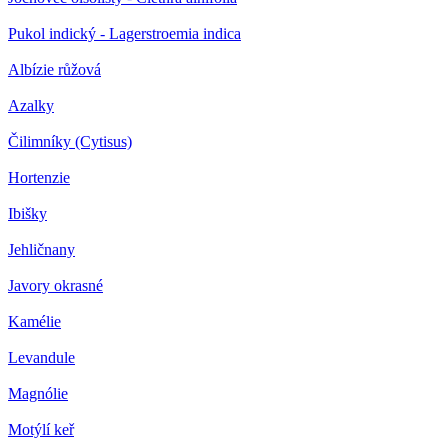
Pukol indický - Lagerstroemia indica
Albízie růžová
Azalky
Čilimníky (Cytisus)
Hortenzie
Ibišky
Jehličnany
Javory okrasné
Kamélie
Levandule
Magnólie
Motýlí keř