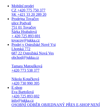
Mobilní prodej
CZ +420 775 750 377
SK +421 33 20 289 20
Prodejna Tovačov
ulice Podvalí
751 01 Tovačov
Šárka Hrabalová
+ 420 725 893 691
tovacov@jukka.cz
Prodej v Ostrožské Nové Vsi
Lhotská 772
687 22 Ostrožská Nová Ves
obchod@jukka.cz
Tamara Matoušková
+420 773 538 377
Nikola Kotačková
+420 730 990 395
E-shop
Eva Bartošová
+420 725 893 692
info@jukka.cz
OSOBNÍ ODBĚR OBJEDNANÝ PŘES E-SHOP NENÍ