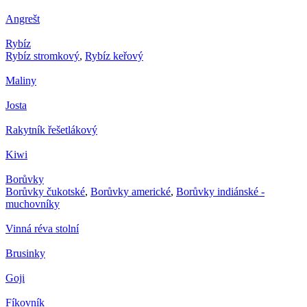
Angrešt
Rybíz
Rybíz stromkový
,
Rybíz keřový
Maliny
Josta
Rakytník řešetlákový
Kiwi
Borůvky
Borůvky čukotské
,
Borůvky americké
,
Borůvky indiánské -
muchovníky
Vinná réva stolní
Brusinky
Goji
Fíkovník