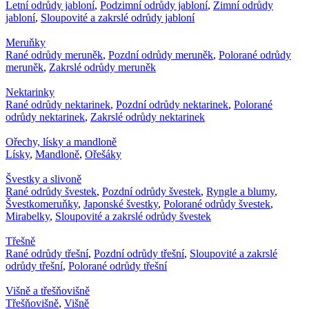
Letní odrůdy jabloní
,
Podzimní odrůdy jabloní
,
Zimní odrůdy
jabloní
,
Sloupovité a zakrslé odrůdy jabloní
Meruňky
Rané odrůdy meruněk
,
Pozdní odrůdy meruněk
,
Polorané odrůdy
meruněk
,
Zakrslé odrůdy meruněk
Nektarinky
Rané odrůdy nektarinek
,
Pozdní odrůdy nektarinek
,
Polorané
odrůdy nektarinek
,
Zakrslé odrůdy nektarinek
Ořechy, lísky a mandloně
Lísky
,
Mandloně
,
Ořešáky
Švestky a slivoně
Rané odrůdy švestek
,
Pozdní odrůdy švestek
,
Ryngle a blumy
,
Švestkomeruňky
,
Japonské švestky
,
Polorané odrůdy švestek
,
Mirabelky
,
Sloupovité a zakrslé odrůdy švestek
Třešně
Rané odrůdy třešní
,
Pozdní odrůdy třešní
,
Sloupovité a zakrslé
odrůdy třešní
,
Polorané odrůdy třešní
Višně a třešňovišně
Třešňovišně
,
Višně