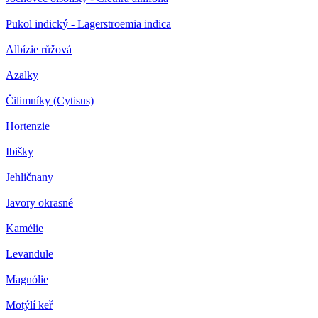
Pukol indický - Lagerstroemia indica
Albízie růžová
Azalky
Čilimníky (Cytisus)
Hortenzie
Ibišky
Jehličnany
Javory okrasné
Kamélie
Levandule
Magnólie
Motýlí keř