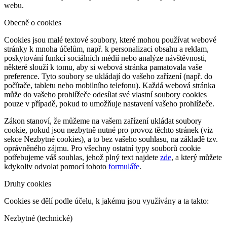
webu.
Obecně o cookies
Cookies jsou malé textové soubory, které mohou používat webové
stránky k mnoha účelům, např. k personalizaci obsahu a reklam,
poskytování funkcí sociálních médií nebo analýze návštěvnosti,
některé slouží k tomu, aby si webová stránka pamatovala vaše
preference. Tyto soubory se ukládají do vašeho zařízení (např. do
počítače, tabletu nebo mobilního telefonu). Každá webová stránka
může do vašeho prohlížeče odesílat své vlastní soubory cookies
pouze v případě, pokud to umožňuje nastavení vašeho prohlížeče.
Zákon stanoví, že můžeme na vašem zařízení ukládat soubory
cookie, pokud jsou nezbytně nutné pro provoz těchto stránek (viz
sekce Nezbytné cookies), a to bez vašeho souhlasu, na základě tzv.
oprávněného zájmu. Pro všechny ostatní typy souborů cookie
potřebujeme váš souhlas, jehož plný text najdete
zde
, a který můžete
kdykoliv odvolat pomocí tohoto
formuláře
.
Druhy cookies
Cookies se dělí podle účelu, k jakému jsou využívány a ta takto:
Nezbytné (technické)