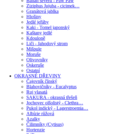
Banán severu - Paw Paw
Ziziphus Jujuba - cicimek…
Granátová jablka
Hlošiny
Jedlé jeřáby
Kaki - Tomel japonský
Kaštany jedlé
Kdouloně
Liči - Jahodový strom
Mišpule
Moruše
Olivovníky
Oskeruše
Ostatní
OKRASNÉ DŘEVINY
Čajovník čínský
Blahovičníky - Eucalyptus
Ruj vlasatá
SAKURA - okrasná třešeň
Jochovec olšolistý - Clethra…
Pukol indický - Lagerstroemia…
Albízie růžová
Azalky
Čilimníky (Cytisus)
Hortenzie