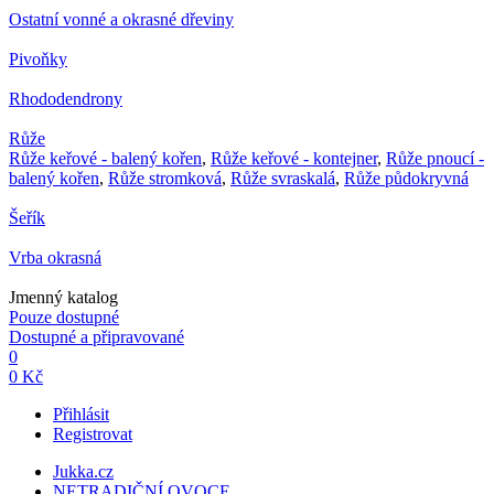
Ostatní vonné a okrasné dřeviny
Pivoňky
Rhododendrony
Růže
Růže keřové - balený kořen
,
Růže keřové - kontejner
,
Růže pnoucí -
balený kořen
,
Růže stromková
,
Růže svraskalá
,
Růže půdokryvná
Šeřík
Vrba okrasná
Jmenný katalog
Pouze dostupné
Dostupné a připravované
0
0 Kč
Přihlásit
Registrovat
Jukka.cz
NETRADIČNÍ OVOCE