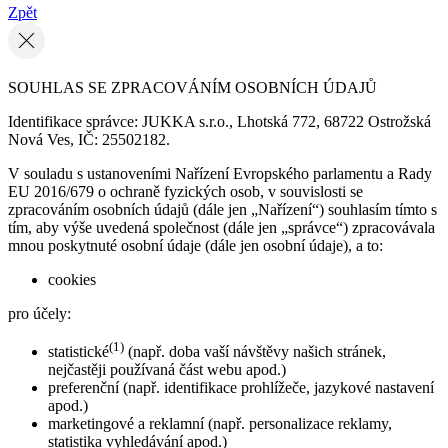
Zpět
SOUHLAS SE ZPRACOVÁNÍM OSOBNÍCH ÚDAJŮ
Identifikace správce: JUKKA s.r.o., Lhotská 772, 68722 Ostrožská
Nová Ves, IČ: 25502182.
V souladu s ustanoveními Nařízení Evropského parlamentu a Rady
EU 2016/679 o ochraně fyzických osob, v souvislosti se
zpracováním osobních údajů (dále jen „Nařízení“) souhlasím tímto s
tím, aby výše uvedená společnost (dále jen „správce“) zpracovávala
mnou poskytnuté osobní údaje (dále jen osobní údaje), a to:
cookies
pro účely:
(1)
statistické
(např. doba vaší návštěvy našich stránek,
nejčastěji používaná část webu apod.)
preferenční (např. identifikace prohlížeče, jazykové nastavení
apod.)
marketingové a reklamní (např. personalizace reklamy,
statistika vyhledávání apod.)