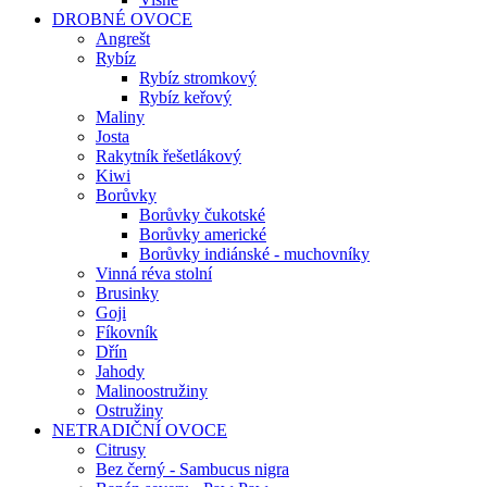
DROBNÉ OVOCE
Angrešt
Rybíz
Rybíz stromkový
Rybíz keřový
Maliny
Josta
Rakytník řešetlákový
Kiwi
Borůvky
Borůvky čukotské
Borůvky americké
Borůvky indiánské - muchovníky
Vinná réva stolní
Brusinky
Goji
Fíkovník
Dřín
Jahody
Malinoostružiny
Ostružiny
NETRADIČNÍ OVOCE
Citrusy
Bez černý - Sambucus nigra