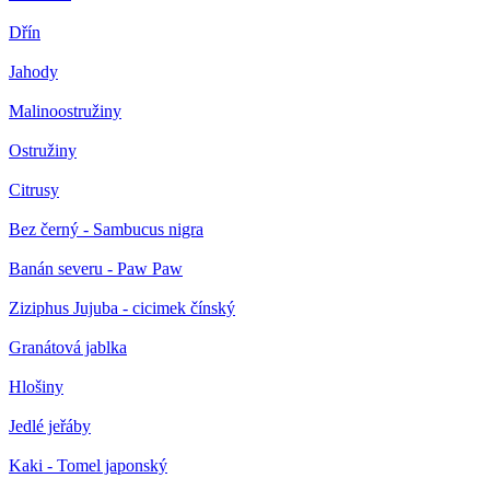
Dřín
Jahody
Malinoostružiny
Ostružiny
Citrusy
Bez černý - Sambucus nigra
Banán severu - Paw Paw
Ziziphus Jujuba - cicimek čínský
Granátová jablka
Hlošiny
Jedlé jeřáby
Kaki - Tomel japonský