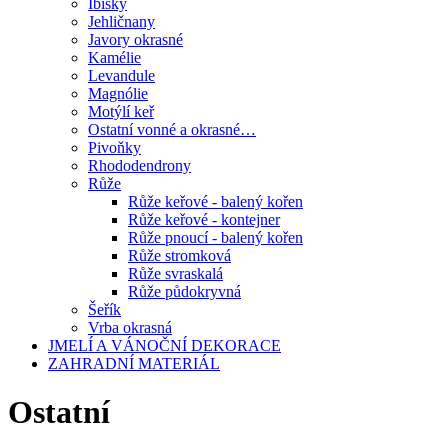
Ibišky
Jehličnany
Javory okrasné
Kamélie
Levandule
Magnólie
Motýlí keř
Ostatní vonné a okrasné…
Pivoňky
Rhododendrony
Růže
Růže keřové - balený kořen
Růže keřové - kontejner
Růže pnoucí - balený kořen
Růže stromková
Růže svraskalá
Růže půdokryvná
Šeřík
Vrba okrasná
JMELÍ A VÁNOČNÍ DEKORACE
ZAHRADNÍ MATERIÁL
Ostatní