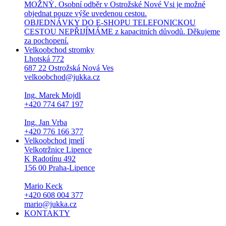
MOŽNÝ. Osobní odběr v Ostrožské Nové Vsi je možné
objednat pouze výše uvedenou cestou.
OBJEDNÁVKY DO E-SHOPU TELEFONICKOU
CESTOU NEPŘIJÍMÁME z kapacitních důvodů. Děkujeme
za pochopení.
Velkoobchod stromky
Lhotská 772
687 22 Ostrožská Nová Ves
velkoobchod@jukka.cz
Ing. Marek Mojdl
+420 774 647 197
Ing. Jan Vrba
+420 776 166 377
Velkoobchod jmelí
Velkotržnice Lipence
K Radotínu 492
156 00 Praha-Lipence
Mario Keck
+420 608 004 377
mario@jukka.cz
KONTAKTY