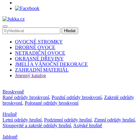
OVOCNÉ STROMKY
DROBNÉ OVOCE
NETRADIČNÍ OVOCE
OKRASNÉ DŘEVINY
JMELÍ A VÁNOČNÍ DEKORACE
ZAHRADNÍ MATERIÁL
Jmenný katalog
Broskvoně
Rané odrůdy broskvoní
,
Pozdní odrůdy broskvoní
,
Zakrslé odrůdy
broskvoní
,
Polorané odrůdy broskvoní
Hrušně
Letní odrůdy hrušní
,
Podzimní odrůdy hrušní
,
Zimní odrůdy hrušní
,
Sloupovité a zakrslé odrůdy hrušní
,
Asijské hrušně
Jabloně