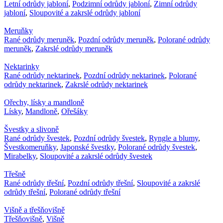
Letní odrůdy jabloní
,
Podzimní odrůdy jabloní
,
Zimní odrůdy
jabloní
,
Sloupovité a zakrslé odrůdy jabloní
Meruňky
Rané odrůdy meruněk
,
Pozdní odrůdy meruněk
,
Polorané odrůdy
meruněk
,
Zakrslé odrůdy meruněk
Nektarinky
Rané odrůdy nektarinek
,
Pozdní odrůdy nektarinek
,
Polorané
odrůdy nektarinek
,
Zakrslé odrůdy nektarinek
Ořechy, lísky a mandloně
Lísky
,
Mandloně
,
Ořešáky
Švestky a slivoně
Rané odrůdy švestek
,
Pozdní odrůdy švestek
,
Ryngle a blumy
,
Švestkomeruňky
,
Japonské švestky
,
Polorané odrůdy švestek
,
Mirabelky
,
Sloupovité a zakrslé odrůdy švestek
Třešně
Rané odrůdy třešní
,
Pozdní odrůdy třešní
,
Sloupovité a zakrslé
odrůdy třešní
,
Polorané odrůdy třešní
Višně a třešňovišně
Třešňovišně
,
Višně