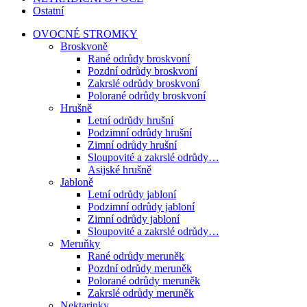
Ostatní
OVOCNÉ STROMKY
Broskvoně
Rané odrůdy broskvoní
Pozdní odrůdy broskvoní
Zakrslé odrůdy broskvoní
Polorané odrůdy broskvoní
Hrušně
Letní odrůdy hrušní
Podzimní odrůdy hrušní
Zimní odrůdy hrušní
Sloupovité a zakrslé odrůdy…
Asijské hrušně
Jabloně
Letní odrůdy jabloní
Podzimní odrůdy jabloní
Zimní odrůdy jabloní
Sloupovité a zakrslé odrůdy…
Meruňky
Rané odrůdy meruněk
Pozdní odrůdy meruněk
Polorané odrůdy meruněk
Zakrslé odrůdy meruněk
Nektarinky