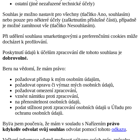
ostatní (jiné nezařazené technické účely)
Souhlas je možno nastavit pro všechny (tlačítko Ano, souhlasím)
nebo pouze pro některé účely (zaškrtnutím příslušné části), případně
je možné zamítnout vše (tlačítko Nesouhlasím).
Při udělení souhlasu smarketingovými a preferenčními cookies může
docházet k profilování.
Poskytnutí údajů k účelům zpracování dle tohoto souhlasu je
dobrovolné.
Beru na vědomí, že mám právo:
požadovat přístup k mým osobním údajům,
požadovat opravu či výmaz mých osobních údajů,
požadovat omezení zpracování,
vznést námitku proti zpracování,
na přenositelnost osobních údajů,
podat stížnost proti zpracování osobních údajů u Úřadu pro
ochranu osobních údajů.
Byl/a jsem poučen/a, že mám v souladu s Nařízením
právo
kdykoliv odvolat svůj souhlas
odvolat pomocí tohoto
odkazu
.
Veškeré informace včetně možnosti výkonu svých práv, způsobu