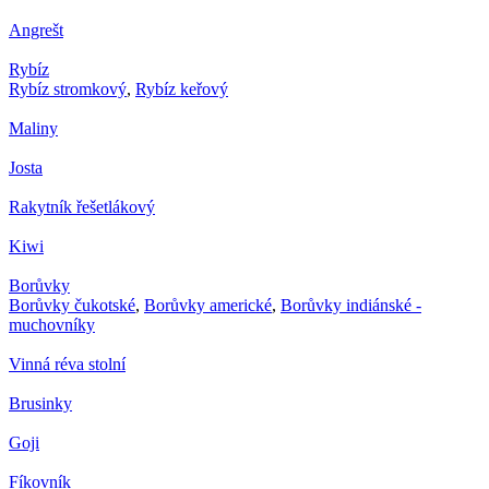
Angrešt
Rybíz
Rybíz stromkový
,
Rybíz keřový
Maliny
Josta
Rakytník řešetlákový
Kiwi
Borůvky
Borůvky čukotské
,
Borůvky americké
,
Borůvky indiánské -
muchovníky
Vinná réva stolní
Brusinky
Goji
Fíkovník