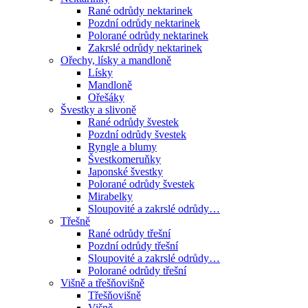
Rané odrůdy nektarinek
Pozdní odrůdy nektarinek
Polorané odrůdy nektarinek
Zakrslé odrůdy nektarinek
Ořechy, lísky a mandloně
Lísky
Mandloně
Ořešáky
Švestky a slivoně
Rané odrůdy švestek
Pozdní odrůdy švestek
Ryngle a blumy
Švestkomeruňky
Japonské švestky
Polorané odrůdy švestek
Mirabelky
Sloupovité a zakrslé odrůdy…
Třešně
Rané odrůdy třešní
Pozdní odrůdy třešní
Sloupovité a zakrslé odrůdy…
Polorané odrůdy třešní
Višně a třešňovišně
Třešňovišně
Višně