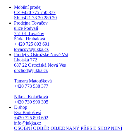
Mobilní prodej
CZ +420 775 750 377
SK +421 33 20 289 20
Prodejna Tovačov
ulice Podvalí
751 01 Tovačov
Šárka Hrabalová
+ 420 725 893 691
tovacov@jukka.cz
Prodej v Ostrožské Nové Vsi
Lhotská 772
687 22 Ostrožská Nová Ves
obchod@jukka.cz
Tamara Matoušková
+420 773 538 377
Nikola Kotačková
+420 730 990 395
E-shop
Eva Bartošová
+420 725 893 692
info@jukka.cz
OSOBNÍ ODBĚR OBJEDNANÝ PŘES E-SHOP NENÍ