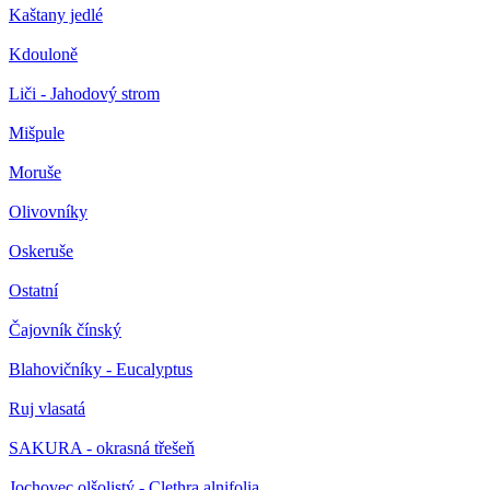
Kaštany jedlé
Kdouloně
Liči - Jahodový strom
Mišpule
Moruše
Olivovníky
Oskeruše
Ostatní
Čajovník čínský
Blahovičníky - Eucalyptus
Ruj vlasatá
SAKURA - okrasná třešeň
Jochovec olšolistý - Clethra alnifolia