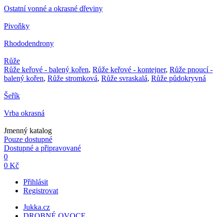
Ostatní vonné a okrasné dřeviny
Pivoňky
Rhododendrony
Růže
Růže keřové - balený kořen
,
Růže keřové - kontejner
,
Růže pnoucí -
balený kořen
,
Růže stromková
,
Růže svraskalá
,
Růže půdokryvná
Šeřík
Vrba okrasná
Jmenný katalog
Pouze dostupné
Dostupné a připravované
0
0 Kč
Přihlásit
Registrovat
Jukka.cz
DROBNÉ OVOCE