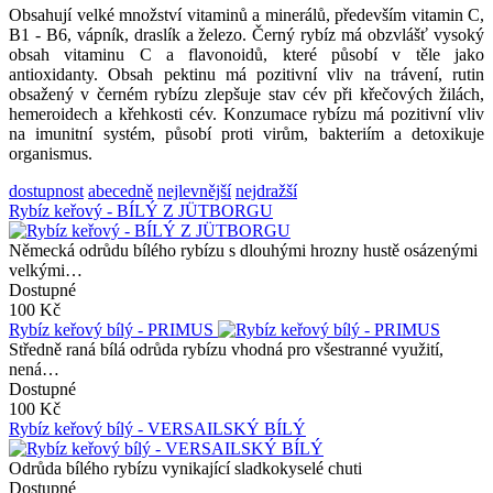
Obsahují velké množství vitaminů a minerálů, především vitamin C,
B1 - B6, vápník, draslík a železo. Černý rybíz má obzvlášť vysoký
obsah vitaminu C a flavonoidů, které působí v těle jako
antioxidanty. Obsah pektinu má pozitivní vliv na trávení, rutin
obsažený v černém rybízu zlepšuje stav cév při křečových žilách,
hemeroidech a křehkosti cév. Konzumace rybízu má pozitivní vliv
na imunitní systém, působí proti virům, bakteriím a detoxikuje
organismus.
dostupnost
abecedně
nejlevnější
nejdražší
Rybíz keřový - BÍLÝ Z JÜTBORGU
Německá odrůdu bílého rybízu s dlouhými hrozny hustě osázenými
velkými…
Dostupné
100 Kč
Rybíz keřový bílý - PRIMUS
Středně raná bílá odrůda rybízu vhodná pro všestranné využití,
nená…
Dostupné
100 Kč
Rybíz keřový bílý - VERSAILSKÝ BÍLÝ
Odrůda bílého rybízu vynikající sladkokyselé chuti
Dostupné