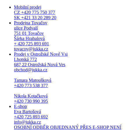
Mobilní prodej
CZ +420 775 750 377
SK +421 33 20 289 20
Prodejna Tovačov
ulice Podvalí
751 01 Tovačov
Šárka Hrabalová
+ 420 725 893 691
tovacov@jukka.cz
Prodej v Ostrožské Nové Vsi
Lhotská 772
687 22 Ostrožská Nová Ves
obchod@jukka.cz
Tamara Matoušková
+420 773 538 377
Nikola Kotačková
+420 730 990 395
E-shop
Eva Bartošová
+420 725 893 692
info@jukka.cz
OSOBNÍ ODBĚR OBJEDNANÝ PŘES E-SHOP NENÍ