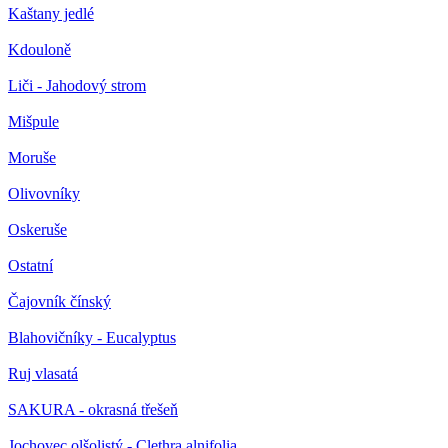
Kaštany jedlé
Kdouloně
Liči - Jahodový strom
Mišpule
Moruše
Olivovníky
Oskeruše
Ostatní
Čajovník čínský
Blahovičníky - Eucalyptus
Ruj vlasatá
SAKURA - okrasná třešeň
Jochovec olšolistý - Clethra alnifolia