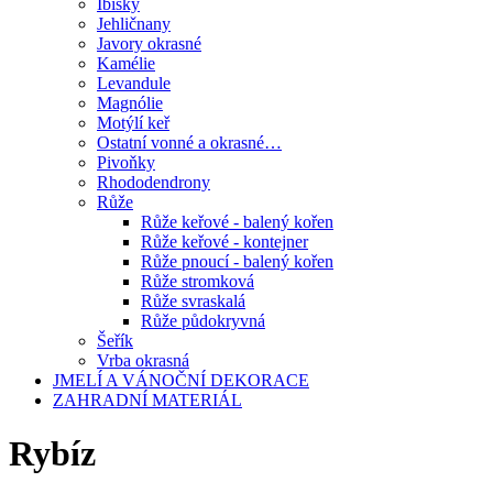
Ibišky
Jehličnany
Javory okrasné
Kamélie
Levandule
Magnólie
Motýlí keř
Ostatní vonné a okrasné…
Pivoňky
Rhododendrony
Růže
Růže keřové - balený kořen
Růže keřové - kontejner
Růže pnoucí - balený kořen
Růže stromková
Růže svraskalá
Růže půdokryvná
Šeřík
Vrba okrasná
JMELÍ A VÁNOČNÍ DEKORACE
ZAHRADNÍ MATERIÁL
Rybíz