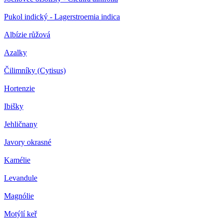
Pukol indický - Lagerstroemia indica
Albízie růžová
Azalky
Čilimníky (Cytisus)
Hortenzie
Ibišky
Jehličnany
Javory okrasné
Kamélie
Levandule
Magnólie
Motýlí keř