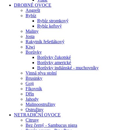
DROBNÉ OVOCE
Angrešt
Rybíz
Rybíz stromkový
Rybíz keřový
Maliny
Josta
Rakytník řešetlákový
Kiwi
Borůvky
Borůvky čukotské
Borůvky americké
Borůvky indiánské - muchovníky
Vinná réva stolní
Brusinky
Goji
Fíkovník
Dřín
Jahody
Malinoostružiny
Ostružiny
NETRADIČNÍ OVOCE
Citrusy
Bez černý - Sambucus nigra