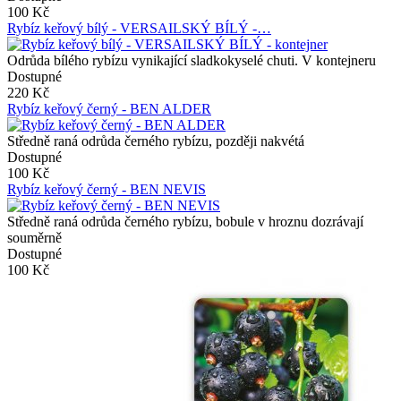
100 Kč
Rybíz keřový bílý - VERSAILSKÝ BÍLÝ -…
Odrůda bílého rybízu vynikající sladkokyselé chuti. V kontejneru
Dostupné
220 Kč
Rybíz keřový černý - BEN ALDER
Středně raná odrůda černého rybízu, později nakvétá
Dostupné
100 Kč
Rybíz keřový černý - BEN NEVIS
Středně raná odrůda černého rybízu, bobule v hroznu dozrávají
souměrně
Dostupné
100 Kč