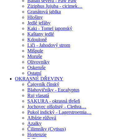
Banán severu - Paw Paw
Ziziphus Jujuba - cicimek…
Granátová jablka
Hlošiny
Jedlé jeřáby
Kaki - Tomel japonský
Kaštany jedlé
Kdouloně
Liči - Jahodový strom
Mišpule
Moruše
Olivovníky
Oskeruše
Ostatní
OKRASNÉ DŘEVINY
Čajovník čínský
Blahovičníky - Eucalyptus
Ruj vlasatá
SAKURA - okrasná třešeň
Jochovec olšolistý - Clethra…
Pukol indický - Lagerstroemia…
Albízie růžová
Azalky
Čilimníky (Cytisus)
Hortenzie