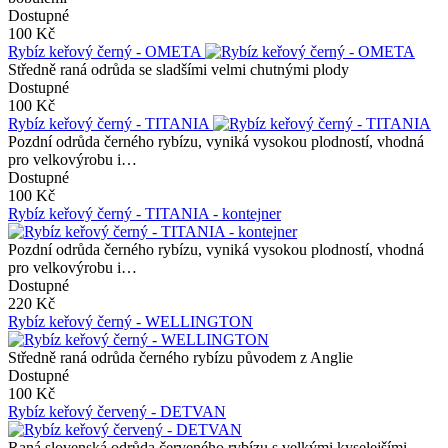
Dostupné
100 Kč
Rybíz keřový černý - OMETA
Středně raná odrůda se sladšími velmi chutnými plody
Dostupné
100 Kč
Rybíz keřový černý - TITANIA
Pozdní odrůda černého rybízu, vyniká vysokou plodností, vhodná
pro velkovýrobu i…
Dostupné
100 Kč
Rybíz keřový černý - TITANIA - kontejner
Pozdní odrůda černého rybízu, vyniká vysokou plodností, vhodná
pro velkovýrobu i…
Dostupné
220 Kč
Rybíz keřový černý - WELLINGTON
Středně raná odrůda černého rybízu původem z Anglie
Dostupné
100 Kč
Rybíz keřový červený - DETVAN
Raná slovenská odrůda červeného rybízu s velkými kyselejšími