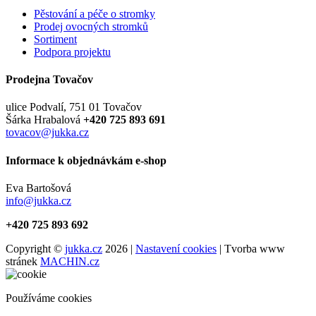
Pěstování a péče o stromky
Prodej ovocných stromků
Sortiment
Podpora projektu
Prodejna Tovačov
ulice Podvalí, 751 01 Tovačov
Šárka Hrabalová
+420 725 893 691
tovacov@jukka.cz
Informace k objednávkám e-shop
Eva Bartošová
info@jukka.cz
+420 725 893 692
Copyright ©
jukka.cz
2026 |
Nastavení cookies
| Tvorba www
stránek
MACHIN.cz
Používáme cookies