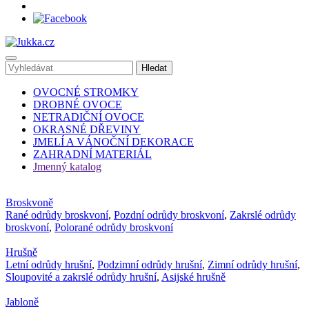
OVOCNÉ STROMKY
DROBNÉ OVOCE
NETRADIČNÍ OVOCE
OKRASNÉ DŘEVINY
JMELÍ A VÁNOČNÍ DEKORACE
ZAHRADNÍ MATERIÁL
Jmenný katalog
Broskvoně
Rané odrůdy broskvoní
,
Pozdní odrůdy broskvoní
,
Zakrslé odrůdy
broskvoní
,
Polorané odrůdy broskvoní
Hrušně
Letní odrůdy hrušní
,
Podzimní odrůdy hrušní
,
Zimní odrůdy hrušní
,
Sloupovité a zakrslé odrůdy hrušní
,
Asijské hrušně
Jabloně