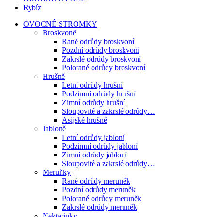
Rybíz
OVOCNÉ STROMKY
Broskvoně
Rané odrůdy broskvoní
Pozdní odrůdy broskvoní
Zakrslé odrůdy broskvoní
Polorané odrůdy broskvoní
Hrušně
Letní odrůdy hrušní
Podzimní odrůdy hrušní
Zimní odrůdy hrušní
Sloupovité a zakrslé odrůdy…
Asijské hrušně
Jabloně
Letní odrůdy jabloní
Podzimní odrůdy jabloní
Zimní odrůdy jabloní
Sloupovité a zakrslé odrůdy…
Meruňky
Rané odrůdy meruněk
Pozdní odrůdy meruněk
Polorané odrůdy meruněk
Zakrslé odrůdy meruněk
Nektarinky