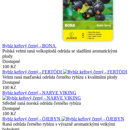
Rybíz keřový černý - BONA
Polská velmi raná velkoplodá odrůda se sladšími aromatickými
plody
Dostupné
100 Kč
Rybíz keřový černý - FERTÖDI
Velmi raná maďarská odrůda černého rybízu s kvalitními plody
Dostupné
100 Kč
Rybíz keřový černý - NARVE VIKING
Středně raná norská odrůda černého rybízu
Dostupné
100 Kč
Rybíz keřový černý - ÖJEBYN
Raná odrůda černého rybízu s výrazně aromatickými velkými
bobulemi