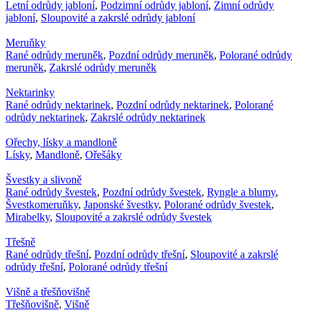
Letní odrůdy jabloní
,
Podzimní odrůdy jabloní
,
Zimní odrůdy
jabloní
,
Sloupovité a zakrslé odrůdy jabloní
Meruňky
Rané odrůdy meruněk
,
Pozdní odrůdy meruněk
,
Polorané odrůdy
meruněk
,
Zakrslé odrůdy meruněk
Nektarinky
Rané odrůdy nektarinek
,
Pozdní odrůdy nektarinek
,
Polorané
odrůdy nektarinek
,
Zakrslé odrůdy nektarinek
Ořechy, lísky a mandloně
Lísky
,
Mandloně
,
Ořešáky
Švestky a slivoně
Rané odrůdy švestek
,
Pozdní odrůdy švestek
,
Ryngle a blumy
,
Švestkomeruňky
,
Japonské švestky
,
Polorané odrůdy švestek
,
Mirabelky
,
Sloupovité a zakrslé odrůdy švestek
Třešně
Rané odrůdy třešní
,
Pozdní odrůdy třešní
,
Sloupovité a zakrslé
odrůdy třešní
,
Polorané odrůdy třešní
Višně a třešňovišně
Třešňovišně
,
Višně