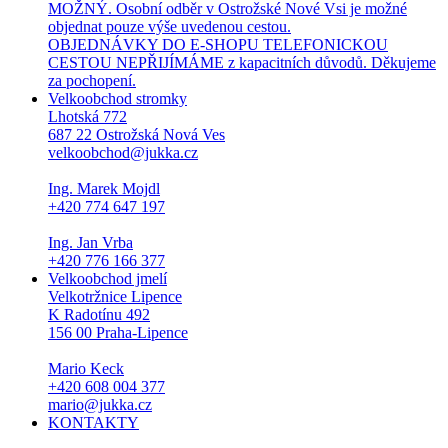
MOŽNÝ. Osobní odběr v Ostrožské Nové Vsi je možné
objednat pouze výše uvedenou cestou.
OBJEDNÁVKY DO E-SHOPU TELEFONICKOU
CESTOU NEPŘIJÍMÁME z kapacitních důvodů. Děkujeme
za pochopení.
Velkoobchod stromky
Lhotská 772
687 22 Ostrožská Nová Ves
velkoobchod@jukka.cz
Ing. Marek Mojdl
+420 774 647 197
Ing. Jan Vrba
+420 776 166 377
Velkoobchod jmelí
Velkotržnice Lipence
K Radotínu 492
156 00 Praha-Lipence
Mario Keck
+420 608 004 377
mario@jukka.cz
KONTAKTY