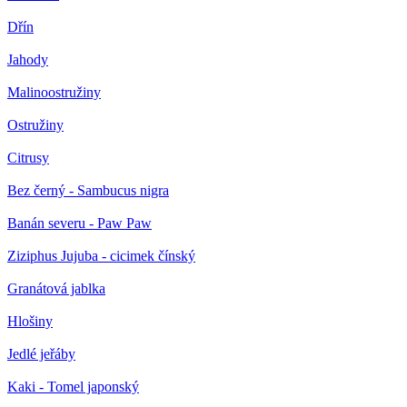
Dřín
Jahody
Malinoostružiny
Ostružiny
Citrusy
Bez černý - Sambucus nigra
Banán severu - Paw Paw
Ziziphus Jujuba - cicimek čínský
Granátová jablka
Hlošiny
Jedlé jeřáby
Kaki - Tomel japonský