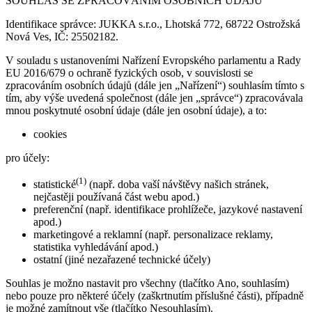
SOUHLAS SE ZPRACOVÁNÍM OSOBNÍCH ÚDAJŮ
Identifikace správce: JUKKA s.r.o., Lhotská 772, 68722 Ostrožská
Nová Ves, IČ: 25502182.
V souladu s ustanoveními Nařízení Evropského parlamentu a Rady
EU 2016/679 o ochraně fyzických osob, v souvislosti se
zpracováním osobních údajů (dále jen „Nařízení“) souhlasím tímto s
tím, aby výše uvedená společnost (dále jen „správce“) zpracovávala
mnou poskytnuté osobní údaje (dále jen osobní údaje), a to:
cookies
pro účely:
(1)
statistické
(např. doba vaší návštěvy našich stránek,
nejčastěji používaná část webu apod.)
preferenční (např. identifikace prohlížeče, jazykové nastavení
apod.)
marketingové a reklamní (např. personalizace reklamy,
statistika vyhledávání apod.)
ostatní (jiné nezařazené technické účely)
Souhlas je možno nastavit pro všechny (tlačítko Ano, souhlasím)
nebo pouze pro některé účely (zaškrtnutím příslušné části), případně
je možné zamítnout vše (tlačítko Nesouhlasím).