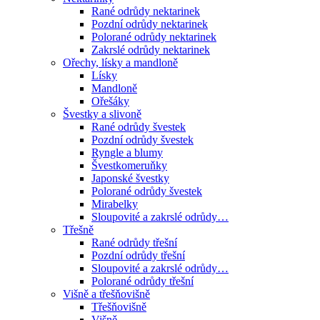
Rané odrůdy nektarinek
Pozdní odrůdy nektarinek
Polorané odrůdy nektarinek
Zakrslé odrůdy nektarinek
Ořechy, lísky a mandloně
Lísky
Mandloně
Ořešáky
Švestky a slivoně
Rané odrůdy švestek
Pozdní odrůdy švestek
Ryngle a blumy
Švestkomeruňky
Japonské švestky
Polorané odrůdy švestek
Mirabelky
Sloupovité a zakrslé odrůdy…
Třešně
Rané odrůdy třešní
Pozdní odrůdy třešní
Sloupovité a zakrslé odrůdy…
Polorané odrůdy třešní
Višně a třešňovišně
Třešňovišně
Višně