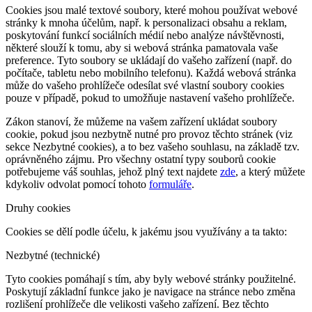
Cookies jsou malé textové soubory, které mohou používat webové
stránky k mnoha účelům, např. k personalizaci obsahu a reklam,
poskytování funkcí sociálních médií nebo analýze návštěvnosti,
některé slouží k tomu, aby si webová stránka pamatovala vaše
preference. Tyto soubory se ukládají do vašeho zařízení (např. do
počítače, tabletu nebo mobilního telefonu). Každá webová stránka
může do vašeho prohlížeče odesílat své vlastní soubory cookies
pouze v případě, pokud to umožňuje nastavení vašeho prohlížeče.
Zákon stanoví, že můžeme na vašem zařízení ukládat soubory
cookie, pokud jsou nezbytně nutné pro provoz těchto stránek (viz
sekce Nezbytné cookies), a to bez vašeho souhlasu, na základě tzv.
oprávněného zájmu. Pro všechny ostatní typy souborů cookie
potřebujeme váš souhlas, jehož plný text najdete
zde
, a který můžete
kdykoliv odvolat pomocí tohoto
formuláře
.
Druhy cookies
Cookies se dělí podle účelu, k jakému jsou využívány a ta takto:
Nezbytné (technické)
Tyto cookies pomáhají s tím, aby byly webové stránky použitelné.
Poskytují základní funkce jako je navigace na stránce nebo změna
rozlišení prohlížeče dle velikosti vašeho zařízení. Bez těchto