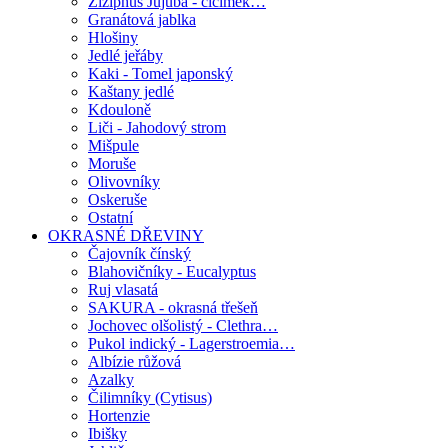
Ziziphus Jujuba - cicimek…
Granátová jablka
Hlošiny
Jedlé jeřáby
Kaki - Tomel japonský
Kaštany jedlé
Kdouloně
Liči - Jahodový strom
Mišpule
Moruše
Olivovníky
Oskeruše
Ostatní
OKRASNÉ DŘEVINY
Čajovník čínský
Blahovičníky - Eucalyptus
Ruj vlasatá
SAKURA - okrasná třešeň
Jochovec olšolistý - Clethra…
Pukol indický - Lagerstroemia…
Albízie růžová
Azalky
Čilimníky (Cytisus)
Hortenzie
Ibišky