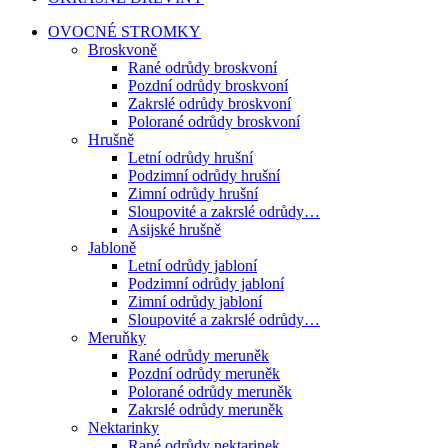
OVOCNÉ STROMKY
Broskvoně
Rané odrůdy broskvoní
Pozdní odrůdy broskvoní
Zakrslé odrůdy broskvoní
Polorané odrůdy broskvoní
Hrušně
Letní odrůdy hrušní
Podzimní odrůdy hrušní
Zimní odrůdy hrušní
Sloupovité a zakrslé odrůdy…
Asijské hrušně
Jabloně
Letní odrůdy jabloní
Podzimní odrůdy jabloní
Zimní odrůdy jabloní
Sloupovité a zakrslé odrůdy…
Meruňky
Rané odrůdy meruněk
Pozdní odrůdy meruněk
Polorané odrůdy meruněk
Zakrslé odrůdy meruněk
Nektarinky
Rané odrůdy nektarinek