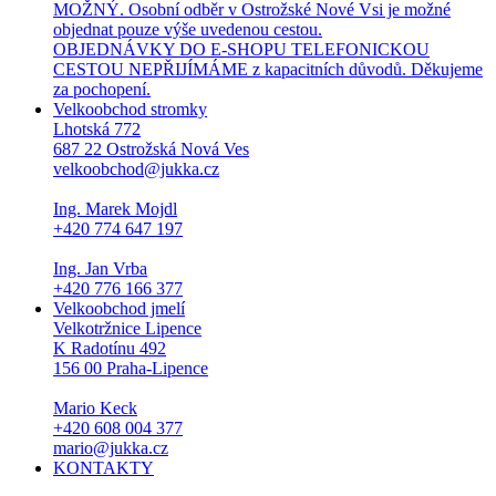
MOŽNÝ. Osobní odběr v Ostrožské Nové Vsi je možné
objednat pouze výše uvedenou cestou.
OBJEDNÁVKY DO E-SHOPU TELEFONICKOU
CESTOU NEPŘIJÍMÁME z kapacitních důvodů. Děkujeme
za pochopení.
Velkoobchod stromky
Lhotská 772
687 22 Ostrožská Nová Ves
velkoobchod@jukka.cz
Ing. Marek Mojdl
+420 774 647 197
Ing. Jan Vrba
+420 776 166 377
Velkoobchod jmelí
Velkotržnice Lipence
K Radotínu 492
156 00 Praha-Lipence
Mario Keck
+420 608 004 377
mario@jukka.cz
KONTAKTY