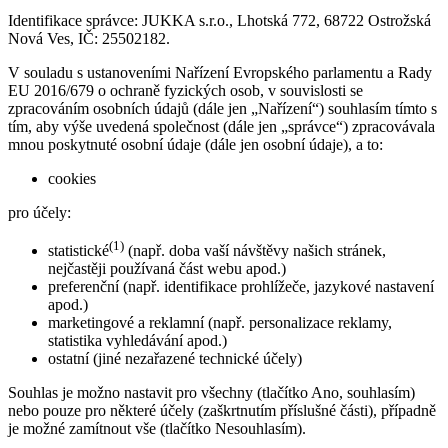
Identifikace správce: JUKKA s.r.o., Lhotská 772, 68722 Ostrožská
Nová Ves, IČ: 25502182.
V souladu s ustanoveními Nařízení Evropského parlamentu a Rady
EU 2016/679 o ochraně fyzických osob, v souvislosti se
zpracováním osobních údajů (dále jen „Nařízení“) souhlasím tímto s
tím, aby výše uvedená společnost (dále jen „správce“) zpracovávala
mnou poskytnuté osobní údaje (dále jen osobní údaje), a to:
cookies
pro účely:
(1)
statistické
(např. doba vaší návštěvy našich stránek,
nejčastěji používaná část webu apod.)
preferenční (např. identifikace prohlížeče, jazykové nastavení
apod.)
marketingové a reklamní (např. personalizace reklamy,
statistika vyhledávání apod.)
ostatní (jiné nezařazené technické účely)
Souhlas je možno nastavit pro všechny (tlačítko Ano, souhlasím)
nebo pouze pro některé účely (zaškrtnutím příslušné části), případně
je možné zamítnout vše (tlačítko Nesouhlasím).