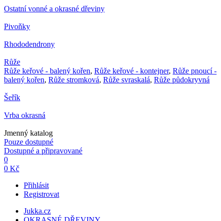
Ostatní vonné a okrasné dřeviny
Pivoňky
Rhododendrony
Růže
Růže keřové - balený kořen
,
Růže keřové - kontejner
,
Růže pnoucí -
balený kořen
,
Růže stromková
,
Růže svraskalá
,
Růže půdokryvná
Šeřík
Vrba okrasná
Jmenný katalog
Pouze dostupné
Dostupné a připravované
0
0 Kč
Přihlásit
Registrovat
Jukka.cz
OKRASNÉ DŘEVINY