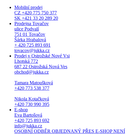
Mobilní prodej
CZ +420 775 750 377
SK +421 33 20 289 20
Prodejna Tovačov
ulice Podvalí
751 01 Tovačov
Šárka Hrabalová
+ 420 725 893 691
tovacov@jukka.cz
Prodej v Ostrožské Nové Vsi
Lhotská 772
687 22 Ostrožská Nová Ves
obchod@jukka.cz
Tamara Matoušková
+420 773 538 377
Nikola Kotačková
+420 730 990 395
E-shop
Eva Bartošová
+420 725 893 692
info@jukka.cz
OSOBNÍ ODBĚR OBJEDNANÝ PŘES E-SHOP NENÍ