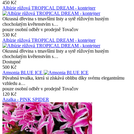
450 Kč
Albízie růžová TROPICAL DREAM - kontejner
Okrasná dřevina s tmavšími listy a sytě růžovým hustým
chocholatým květenstvím s…
pouze osobní odběr v prodejně Tovačov
530 Kč
Albízie růžová TROPICAL DREAM - kontejner
Okrasná dřevina s tmavšími listy a sytě růžovým hustým
chocholatým květenstvím s…
Dostupné
500 Kč
Amsonia BLUE ICE
Půvabná trvalka, která si získává oblibu díky svému elegantnímu
vzhledu a…
pouze osobní odběr v prodejně Tovačov
120 Kč
Azalka - PINK SPIDER