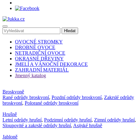
OVOCNÉ STROMKY
DROBNÉ OVOCE
NETRADIČNÍ OVOCE
OKRASNÉ DŘEVINY
JMELÍ A VÁNOČNÍ DEKORACE
ZAHRADNÍ MATERIÁL
Jmenný katalog
Broskvoně
Rané odrůdy broskvoní
,
Pozdní odrůdy broskvoní
,
Zakrslé odrůdy
broskvoní
,
Polorané odrůdy broskvoní
Hrušně
Letní odrůdy hrušní
,
Podzimní odrůdy hrušní
,
Zimní odrůdy hrušní
,
Sloupovité a zakrslé odrůdy hrušní
,
Asijské hrušně
Jabloně