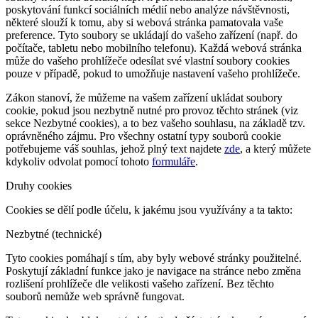
poskytování funkcí sociálních médií nebo analýze návštěvnosti,
některé slouží k tomu, aby si webová stránka pamatovala vaše
preference. Tyto soubory se ukládají do vašeho zařízení (např. do
počítače, tabletu nebo mobilního telefonu). Každá webová stránka
může do vašeho prohlížeče odesílat své vlastní soubory cookies
pouze v případě, pokud to umožňuje nastavení vašeho prohlížeče.
Zákon stanoví, že můžeme na vašem zařízení ukládat soubory
cookie, pokud jsou nezbytně nutné pro provoz těchto stránek (viz
sekce Nezbytné cookies), a to bez vašeho souhlasu, na základě tzv.
oprávněného zájmu. Pro všechny ostatní typy souborů cookie
potřebujeme váš souhlas, jehož plný text najdete
zde
, a který můžete
kdykoliv odvolat pomocí tohoto
formuláře
.
Druhy cookies
Cookies se dělí podle účelu, k jakému jsou využívány a ta takto:
Nezbytné (technické)
Tyto cookies pomáhají s tím, aby byly webové stránky použitelné.
Poskytují základní funkce jako je navigace na stránce nebo změna
rozlišení prohlížeče dle velikosti vašeho zařízení. Bez těchto
souborů nemůže web správně fungovat.