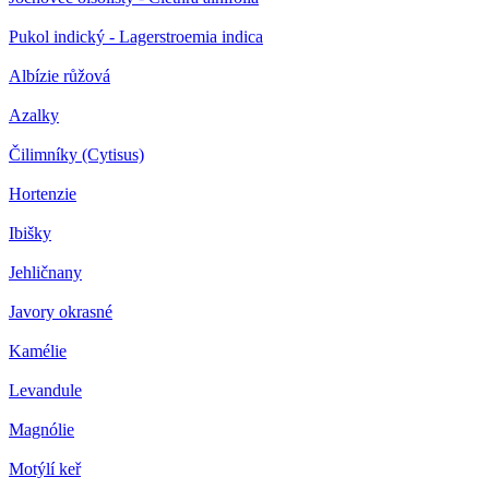
Pukol indický - Lagerstroemia indica
Albízie růžová
Azalky
Čilimníky (Cytisus)
Hortenzie
Ibišky
Jehličnany
Javory okrasné
Kamélie
Levandule
Magnólie
Motýlí keř