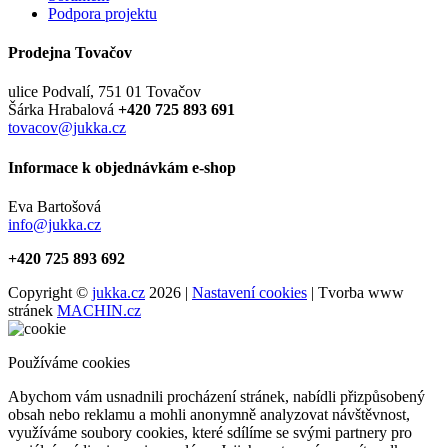
Podpora projektu
Prodejna Tovačov
ulice Podvalí, 751 01 Tovačov
Šárka Hrabalová
+420 725 893 691
tovacov@jukka.cz
Informace k objednávkám e-shop
Eva Bartošová
info@jukka.cz
+420 725 893 692
Copyright ©
jukka.cz
2026 |
Nastavení cookies
| Tvorba www
stránek
MACHIN.cz
Používáme cookies
Abychom vám usnadnili procházení stránek, nabídli přizpůsobený
obsah nebo reklamu a mohli anonymně analyzovat návštěvnost,
využíváme soubory cookies, které sdílíme se svými partnery pro