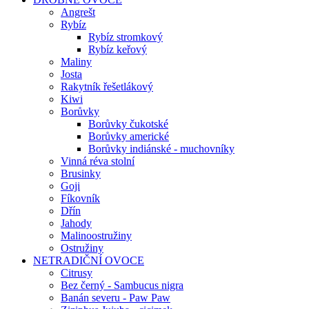
Angrešt
Rybíz
Rybíz stromkový
Rybíz keřový
Maliny
Josta
Rakytník řešetlákový
Kiwi
Borůvky
Borůvky čukotské
Borůvky americké
Borůvky indiánské - muchovníky
Vinná réva stolní
Brusinky
Goji
Fíkovník
Dřín
Jahody
Malinoostružiny
Ostružiny
NETRADIČNÍ OVOCE
Citrusy
Bez černý - Sambucus nigra
Banán severu - Paw Paw