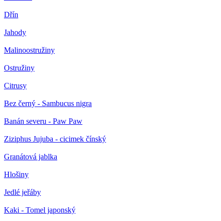
Dřín
Jahody
Malinoostružiny
Ostružiny
Citrusy
Bez černý - Sambucus nigra
Banán severu - Paw Paw
Ziziphus Jujuba - cicimek čínský
Granátová jablka
Hlošiny
Jedlé jeřáby
Kaki - Tomel japonský