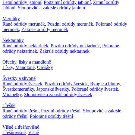
Letní odrůdy jabloní
,
Podzimní odrůdy jabloní
,
Zimní odrůdy
jabloní
,
Sloupovité a zakrslé odrůdy jabloní
Meruňky
Rané odrůdy meruněk
,
Pozdní odrůdy meruněk
,
Polorané odrůdy
meruněk
,
Zakrslé odrůdy meruněk
Nektarinky
Rané odrůdy nektarinek
,
Pozdní odrůdy nektarinek
,
Polorané
odrůdy nektarinek
,
Zakrslé odrůdy nektarinek
Ořechy, lísky a mandloně
Lísky
,
Mandloně
,
Ořešáky
Švestky a slivoně
Rané odrůdy švestek
,
Pozdní odrůdy švestek
,
Ryngle a blumy
,
Švestkomeruňky
,
Japonské švestky
,
Polorané odrůdy švestek
,
Mirabelky
,
Sloupovité a zakrslé odrůdy švestek
Třešně
Rané odrůdy třešní
,
Pozdní odrůdy třešní
,
Sloupovité a zakrslé
odrůdy třešní
,
Polorané odrůdy třešní
Višně a třešňovišně
Třešňovišně
,
Višně