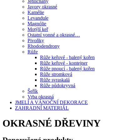
Jehličnany
Javory okrasné
Kamélie
Levandule
Magnólie
Motýlí keř
Ostatní vonné a okrasné…
Pivoňky
Rhododendrony
Růže
Růže keřové - balený kořen
Růže keřové - kontejner
Růže pnoucí - balený kořen
Růže stromková
Růže svraskalá
Růže půdokryvná
Šeřík
Vrba okrasná
JMELÍ A VÁNOČNÍ DEKORACE
ZAHRADNÍ MATERIÁL
OKRASNÉ DŘEVINY
Doporučené produkty