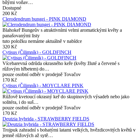
bílými voňav…
Dostupné
200 Kč
Clerodendrum bungei - PINK DIAMOND
Blahokeř Bungeův s atraktivními velmi aromatickými květy a
panašovanými listy
tuto položku nemáme aktuálně v nabídce
320 Kč
Cytisus (Čilimník) - GOLDFINCH
Vícebarevná odrůda okrasného keře (květy žluté a červené s
růžovým hřbetem) do…
pouze osobní odběr v prodejně Tovačov
170 Kč
Cytisus (Čilimník) - MOYCLARE PINK
Růžově kvetoucí okrasný keř do skupinových výsadeb nebo jako
solitéra, i do suš…
pouze osobní odběr v prodejně Tovačov
170 Kč
Deutzia hybrida - STRAWBERRY FIELDS
Trojpuk zahradní s bohatými latami velkých, hvězdicovitých květů v
jemně růžových až sytě…