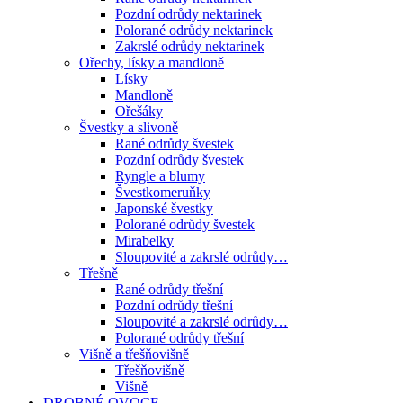
Pozdní odrůdy nektarinek
Polorané odrůdy nektarinek
Zakrslé odrůdy nektarinek
Ořechy, lísky a mandloně
Lísky
Mandloně
Ořešáky
Švestky a slivoně
Rané odrůdy švestek
Pozdní odrůdy švestek
Ryngle a blumy
Švestkomeruňky
Japonské švestky
Polorané odrůdy švestek
Mirabelky
Sloupovité a zakrslé odrůdy…
Třešně
Rané odrůdy třešní
Pozdní odrůdy třešní
Sloupovité a zakrslé odrůdy…
Polorané odrůdy třešní
Višně a třešňovišně
Třešňovišně
Višně
DROBNÉ OVOCE