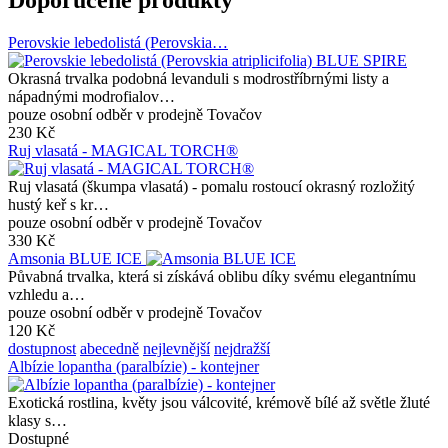
Perovskie lebedolistá (Perovskia…
Okrasná trvalka podobná levanduli s modrostříbrnými listy a
nápadnými modrofialov…
pouze osobní odběr v prodejně Tovačov
230 Kč
Ruj vlasatá - MAGICAL TORCH®
Ruj vlasatá (škumpa vlasatá) - pomalu rostoucí okrasný rozložitý
hustý keř s kr…
pouze osobní odběr v prodejně Tovačov
330 Kč
Amsonia BLUE ICE
Půvabná trvalka, která si získává oblibu díky svému elegantnímu
vzhledu a…
pouze osobní odběr v prodejně Tovačov
120 Kč
dostupnost
abecedně
nejlevnější
nejdražší
Albízie lopantha (paralbízie) - kontejner
Exotická rostlina, květy jsou válcovité, krémově bílé až světle žluté
klasy s…
Dostupné