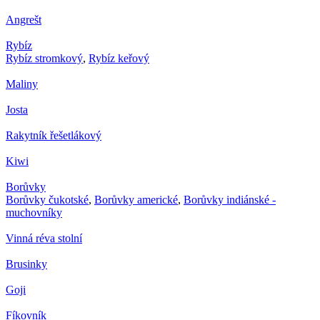
Angrešt
Rybíz
Rybíz stromkový
,
Rybíz keřový
Maliny
Josta
Rakytník řešetlákový
Kiwi
Borůvky
Borůvky čukotské
,
Borůvky americké
,
Borůvky indiánské -
muchovníky
Vinná réva stolní
Brusinky
Goji
Fíkovník