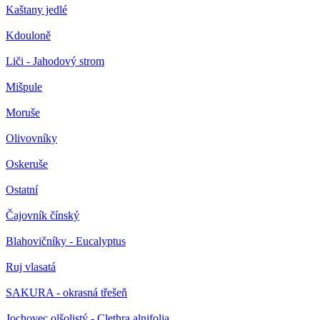
Kaštany jedlé
Kdouloně
Liči - Jahodový strom
Mišpule
Moruše
Olivovníky
Oskeruše
Ostatní
Čajovník čínský
Blahovičníky - Eucalyptus
Ruj vlasatá
SAKURA - okrasná třešeň
Jochovec olšolistý - Clethra alnifolia