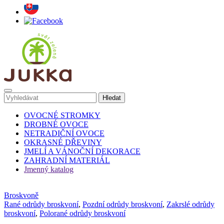
OVOCNÉ STROMKY
DROBNÉ OVOCE
NETRADIČNÍ OVOCE
OKRASNÉ DŘEVINY
JMELÍ A VÁNOČNÍ DEKORACE
ZAHRADNÍ MATERIÁL
Jmenný katalog
Broskvoně
Rané odrůdy broskvoní
,
Pozdní odrůdy broskvoní
,
Zakrslé odrůdy
broskvoní
,
Polorané odrůdy broskvoní