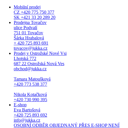
Mobilní prodej
CZ +420 775 750 377
SK +421 33 20 289 20
Prodejna Tovačov
ulice Podvalí
751 01 Tovačov
Šárka Hrabalová
+ 420 725 893 691
tovacov@jukka.cz
Prodej v Ostrožské Nové Vsi
Lhotská 772
687 22 Ostrožská Nová Ves
obchod@jukka.cz
Tamara Matoušková
+420 773 538 377
Nikola Kotačková
+420 730 990 395
E-shop
Eva Bartošová
+420 725 893 692
info@jukka.cz
OSOBNÍ ODBĚR OBJEDNANÝ PŘES E-SHOP NENÍ