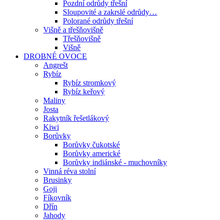
Pozdní odrůdy třešní
Sloupovité a zakrslé odrůdy…
Polorané odrůdy třešní
Višně a třešňovišně
Třešňovišně
Višně
DROBNÉ OVOCE
Angrešt
Rybíz
Rybíz stromkový
Rybíz keřový
Maliny
Josta
Rakytník řešetlákový
Kiwi
Borůvky
Borůvky čukotské
Borůvky americké
Borůvky indiánské - muchovníky
Vinná réva stolní
Brusinky
Goji
Fíkovník
Dřín
Jahody