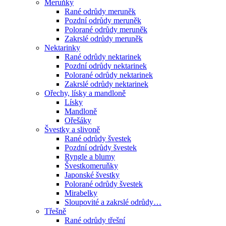
Meruňky
Rané odrůdy meruněk
Pozdní odrůdy meruněk
Polorané odrůdy meruněk
Zakrslé odrůdy meruněk
Nektarinky
Rané odrůdy nektarinek
Pozdní odrůdy nektarinek
Polorané odrůdy nektarinek
Zakrslé odrůdy nektarinek
Ořechy, lísky a mandloně
Lísky
Mandloně
Ořešáky
Švestky a slivoně
Rané odrůdy švestek
Pozdní odrůdy švestek
Ryngle a blumy
Švestkomeruňky
Japonské švestky
Polorané odrůdy švestek
Mirabelky
Sloupovité a zakrslé odrůdy…
Třešně
Rané odrůdy třešní