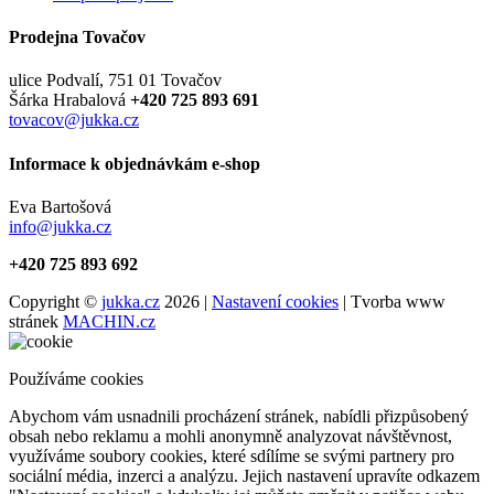
Prodejna Tovačov
ulice Podvalí, 751 01 Tovačov
Šárka Hrabalová
+420 725 893 691
tovacov@jukka.cz
Informace k objednávkám e-shop
Eva Bartošová
info@jukka.cz
+420 725 893 692
Copyright ©
jukka.cz
2026 |
Nastavení cookies
| Tvorba www
stránek
MACHIN.cz
Používáme cookies
Abychom vám usnadnili procházení stránek, nabídli přizpůsobený
obsah nebo reklamu a mohli anonymně analyzovat návštěvnost,
využíváme soubory cookies, které sdílíme se svými partnery pro
sociální média, inzerci a analýzu. Jejich nastavení upravíte odkazem