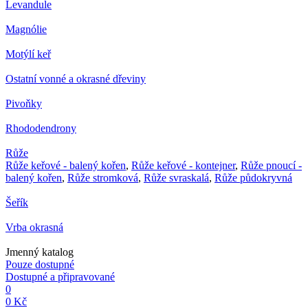
Levandule
Magnólie
Motýlí keř
Ostatní vonné a okrasné dřeviny
Pivoňky
Rhododendrony
Růže
Růže keřové - balený kořen
,
Růže keřové - kontejner
,
Růže pnoucí -
balený kořen
,
Růže stromková
,
Růže svraskalá
,
Růže půdokryvná
Šeřík
Vrba okrasná
Jmenný katalog
Pouze dostupné
Dostupné a připravované
0
0 Kč