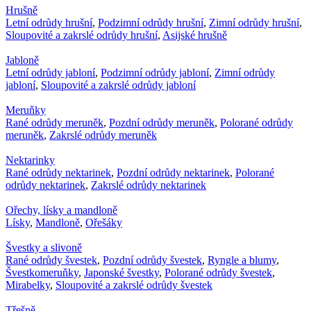
Hrušně
Letní odrůdy hrušní
,
Podzimní odrůdy hrušní
,
Zimní odrůdy hrušní
,
Sloupovité a zakrslé odrůdy hrušní
,
Asijské hrušně
Jabloně
Letní odrůdy jabloní
,
Podzimní odrůdy jabloní
,
Zimní odrůdy
jabloní
,
Sloupovité a zakrslé odrůdy jabloní
Meruňky
Rané odrůdy meruněk
,
Pozdní odrůdy meruněk
,
Polorané odrůdy
meruněk
,
Zakrslé odrůdy meruněk
Nektarinky
Rané odrůdy nektarinek
,
Pozdní odrůdy nektarinek
,
Polorané
odrůdy nektarinek
,
Zakrslé odrůdy nektarinek
Ořechy, lísky a mandloně
Lísky
,
Mandloně
,
Ořešáky
Švestky a slivoně
Rané odrůdy švestek
,
Pozdní odrůdy švestek
,
Ryngle a blumy
,
Švestkomeruňky
,
Japonské švestky
,
Polorané odrůdy švestek
,
Mirabelky
,
Sloupovité a zakrslé odrůdy švestek
Třešně