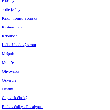
Hlošiny
Jedlé jeřáby
Kaki - Tomel japonský
Kaštany jedlé
Kdouloně
Liči - Jahodový strom
Mišpule
Moruše
Olivovníky
Oskeruše
Ostatní
Čajovník čínský
Blahovičníky - Eucalyptus