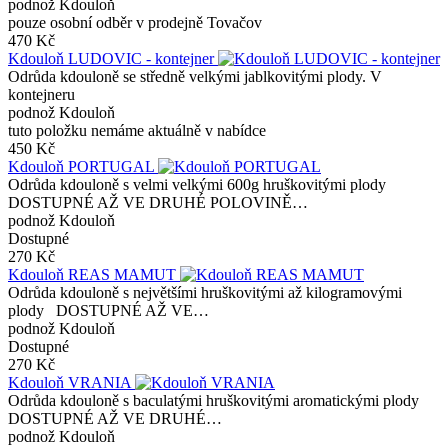
podnož Kdouloň
pouze osobní odběr v prodejně Tovačov
470 Kč
Kdouloň LUDOVIC - kontejner
Odrůda kdouloně se středně velkými jablkovitými plody. V
kontejneru
podnož Kdouloň
tuto položku nemáme aktuálně v nabídce
450 Kč
Kdouloň PORTUGAL
Odrůda kdouloně s velmi velkými 600g hruškovitými plody
DOSTUPNÉ AŽ VE DRUHÉ POLOVINĚ…
podnož Kdouloň
Dostupné
270 Kč
Kdouloň REAS MAMUT
Odrůda kdouloně s největšími hruškovitými až kilogramovými
plody DOSTUPNÉ AŽ VE…
podnož Kdouloň
Dostupné
270 Kč
Kdouloň VRANIA
Odrůda kdouloně s baculatými hruškovitými aromatickými plody
DOSTUPNÉ AŽ VE DRUHÉ…
podnož Kdouloň