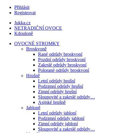
Přihlásit
Registrovat
Jukka.cz
NETRADIČNÍ OVOCE
Kdouloně
OVOCNÉ STROMKY
Broskvoně
Rané odrůdy broskvoní
Pozdní odrůdy broskvoní
Zakrslé odrůdy broskvoní
Polorané odrůdy broskvoní
Hrušně
Letní odrůdy hrušní
Podzimní odrůdy hrušní
Zimní odrůdy hrušní
Sloupovité a zakrslé odrůdy…
Asijské hrušně
Jabloně
Letní odrůdy jabloní
Podzimní odrůdy jabloní
Zimní odrůdy jabloní
Sloupovité a zakrslé odrůdy…