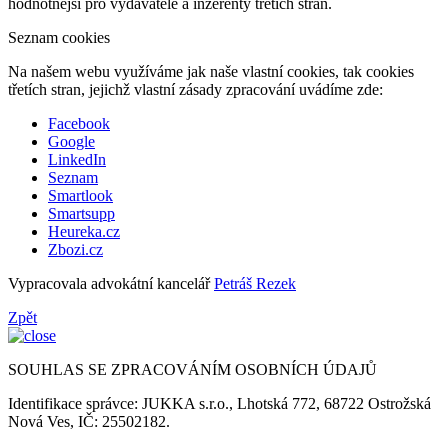
hodnotnější pro vydavatele a inzerenty třetích stran.
Seznam cookies
Na našem webu využíváme jak naše vlastní cookies, tak cookies
třetích stran, jejichž vlastní zásady zpracování uvádíme zde:
Facebook
Google
LinkedIn
Seznam
Smartlook
Smartsupp
Heureka.cz
Zbozi.cz
Vypracovala advokátní kancelář
Petráš Rezek
Zpět
SOUHLAS SE ZPRACOVÁNÍM OSOBNÍCH ÚDAJŮ
Identifikace správce: JUKKA s.r.o., Lhotská 772, 68722 Ostrožská
Nová Ves, IČ: 25502182.