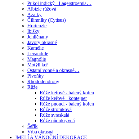
Pukol indický - Lagerstroemia…
Albízie růžová
Azalky
Čilimníky (Cytisus)
Hortenzie
Ibišky
Jehličnany
Javory okrasné
Kamélie
Levandule
Magnólie
Motýlí keř
Ostatní vonné a okrasné…
Pivoňky
Rhododendrony
Růže
Růže keřové - balený kořen
Růže keřové - kontejner
Růže pnoucí - balený kořen
Růže stromková
Růže svraskalá
Růže půdokryvná
Šeřík
Vrba okrasná
JMELÍ A VÁNOČNÍ DEKORACE