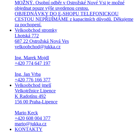
MOŽNÝ. Osobní odběr v Ostrožské Nové Vsi je možné
objednat pouze výše uvedenou cestou.
OBJEDNÁVKY DO E-SHOPU TELEFONICKOU
CESTOU NEPŘIJÍMÁME z kapacitních důvodů. Děkujeme
za pochopení.
Velkoobchod stromky
Lhotská 772
687 22 Ostrožská Nová Ves
velkoobchod@jukka.cz
Ing. Marek Mojdl
+420 774 647 197
Ing. Jan Vrba
+420 776 166 377
Velkoobchod jmelí
Velkotržnice Lipence
K Radotínu 492
156 00 Praha-Lipence
Mario Keck
+420 608 004 377
mario@jukka.cz
KONTAKTY