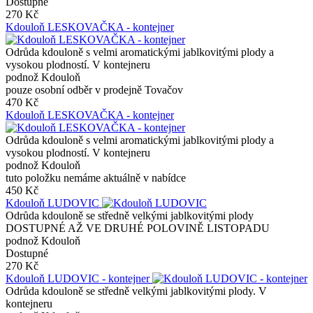
Dostupné
270 Kč
Kdouloň LESKOVAČKA - kontejner
Odrůda kdouloně s velmi aromatickými jablkovitými plody a
vysokou plodností. V kontejneru
podnož Kdouloň
pouze osobní odběr v prodejně Tovačov
470 Kč
Kdouloň LESKOVAČKA - kontejner
Odrůda kdouloně s velmi aromatickými jablkovitými plody a
vysokou plodností. V kontejneru
podnož Kdouloň
tuto položku nemáme aktuálně v nabídce
450 Kč
Kdouloň LUDOVIC
Odrůda kdouloně se středně velkými jablkovitými plody
DOSTUPNÉ AŽ VE DRUHÉ POLOVINĚ LISTOPADU
podnož Kdouloň
Dostupné
270 Kč
Kdouloň LUDOVIC - kontejner
Odrůda kdouloně se středně velkými jablkovitými plody. V
kontejneru