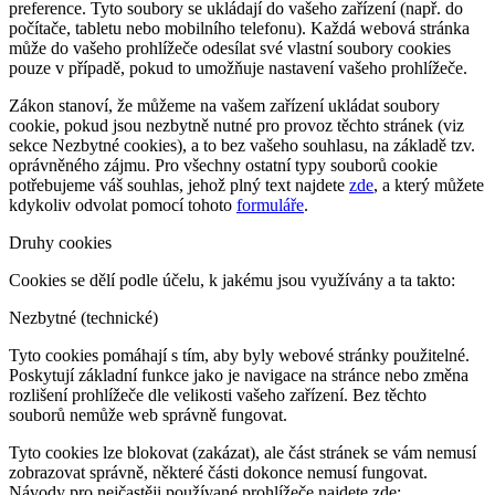
preference. Tyto soubory se ukládají do vašeho zařízení (např. do
počítače, tabletu nebo mobilního telefonu). Každá webová stránka
může do vašeho prohlížeče odesílat své vlastní soubory cookies
pouze v případě, pokud to umožňuje nastavení vašeho prohlížeče.
Zákon stanoví, že můžeme na vašem zařízení ukládat soubory
cookie, pokud jsou nezbytně nutné pro provoz těchto stránek (viz
sekce Nezbytné cookies), a to bez vašeho souhlasu, na základě tzv.
oprávněného zájmu. Pro všechny ostatní typy souborů cookie
potřebujeme váš souhlas, jehož plný text najdete
zde
, a který můžete
kdykoliv odvolat pomocí tohoto
formuláře
.
Druhy cookies
Cookies se dělí podle účelu, k jakému jsou využívány a ta takto:
Nezbytné (technické)
Tyto cookies pomáhají s tím, aby byly webové stránky použitelné.
Poskytují základní funkce jako je navigace na stránce nebo změna
rozlišení prohlížeče dle velikosti vašeho zařízení. Bez těchto
souborů nemůže web správně fungovat.
Tyto cookies lze blokovat (zakázat), ale část stránek se vám nemusí
zobrazovat správně, některé části dokonce nemusí fungovat.
Návody pro nejčastěji používané prohlížeče najdete zde: