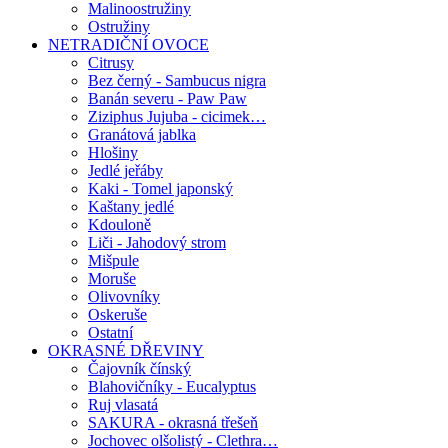
Malinoostružiny
Ostružiny
NETRADIČNÍ OVOCE
Citrusy
Bez černý - Sambucus nigra
Banán severu - Paw Paw
Ziziphus Jujuba - cicimek…
Granátová jablka
Hlošiny
Jedlé jeřáby
Kaki - Tomel japonský
Kaštany jedlé
Kdouloně
Liči - Jahodový strom
Mišpule
Moruše
Olivovníky
Oskeruše
Ostatní
OKRASNÉ DŘEVINY
Čajovník čínský
Blahovičníky - Eucalyptus
Ruj vlasatá
SAKURA - okrasná třešeň
Jochovec olšolistý - Clethra…