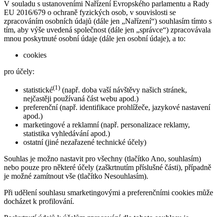
V souladu s ustanoveními Nařízení Evropského parlamentu a Rady
EU 2016/679 o ochraně fyzických osob, v souvislosti se
zpracováním osobních údajů (dále jen „Nařízení“) souhlasím tímto s
tím, aby výše uvedená společnost (dále jen „správce“) zpracovávala
mnou poskytnuté osobní údaje (dále jen osobní údaje), a to:
cookies
pro účely:
(1)
statistické
(např. doba vaší návštěvy našich stránek,
nejčastěji používaná část webu apod.)
preferenční (např. identifikace prohlížeče, jazykové nastavení
apod.)
marketingové a reklamní (např. personalizace reklamy,
statistika vyhledávání apod.)
ostatní (jiné nezařazené technické účely)
Souhlas je možno nastavit pro všechny (tlačítko Ano, souhlasím)
nebo pouze pro některé účely (zaškrtnutím příslušné části), případně
je možné zamítnout vše (tlačítko Nesouhlasím).
Při udělení souhlasu smarketingovými a preferenčními cookies může
docházet k profilování.