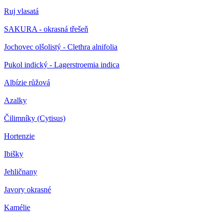
Ruj vlasatá
SAKURA - okrasná třešeň
Jochovec olšolistý - Clethra alnifolia
Pukol indický - Lagerstroemia indica
Albízie růžová
Azalky
Čilimníky (Cytisus)
Hortenzie
Ibišky
Jehličnany
Javory okrasné
Kamélie