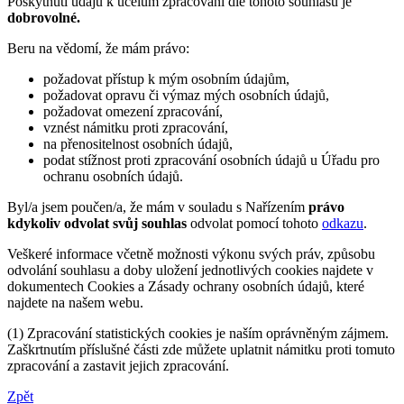
Poskytnutí údajů k účelům zpracování dle tohoto souhlasu je
dobrovolné.
Beru na vědomí, že mám právo:
požadovat přístup k mým osobním údajům,
požadovat opravu či výmaz mých osobních údajů,
požadovat omezení zpracování,
vznést námitku proti zpracování,
na přenositelnost osobních údajů,
podat stížnost proti zpracování osobních údajů u Úřadu pro
ochranu osobních údajů.
Byl/a jsem poučen/a, že mám v souladu s Nařízením
právo
kdykoliv odvolat svůj souhlas
odvolat pomocí tohoto
odkazu
.
Veškeré informace včetně možnosti výkonu svých práv, způsobu
odvolání souhlasu a doby uložení jednotlivých cookies najdete v
dokumentech Cookies a Zásady ochrany osobních údajů, které
najdete na našem webu.
(1) Zpracování statistických cookies je naším oprávněným zájmem.
Zaškrtnutím příslušné části zde můžete uplatnit námitku proti tomuto
zpracování a zastavit jejich zpracování.
Zpět