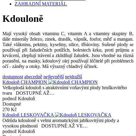
ZAHRADNÍ MATERIÁL
Kdouloně
Mají vysoký obsah vitaminu C, vitamin A a vitaminy skupiny B,
dále minerály železo, zinek, draslík, vápník, fosfor, měď a mangan.
Také vlákninu, pektiny, kyseliny, silice, třísloviny. Sušené plody se
používají při žaludečních potížích, bolestech krku, proti průjmu a
krvácení, zlepšují trávení a zklidňují žaludek. Jsou vhodné na různá
poranění, na masky, kdoulový olej používají léčitelé při problémech
očí - záněty a otoky. Má výrazný chladivý účinek.
dostupnost
abecedně
nejlevnější
nejdražší
Kdouloň CHAMPION
Velkoplodá kdouloň s atraktivními voňavými plody hruškovitého
tvaru DOSTUPNÉ AŽ…
podnož Kdouloň
Dostupné
270 Kč
Kdouloň LESKOVAČKA
Odrůda kdouloně s velmi aromatickými jablkovitými plody a
vysokou plodností DOSTUPNÉ AŽ VE…
podnož Kdouloň