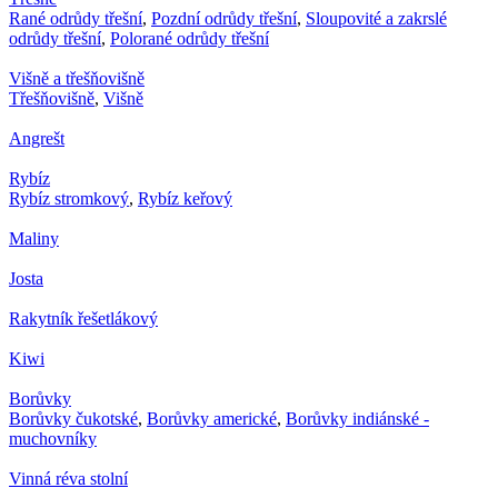
Rané odrůdy třešní
,
Pozdní odrůdy třešní
,
Sloupovité a zakrslé
odrůdy třešní
,
Polorané odrůdy třešní
Višně a třešňovišně
Třešňovišně
,
Višně
Angrešt
Rybíz
Rybíz stromkový
,
Rybíz keřový
Maliny
Josta
Rakytník řešetlákový
Kiwi
Borůvky
Borůvky čukotské
,
Borůvky americké
,
Borůvky indiánské -
muchovníky
Vinná réva stolní