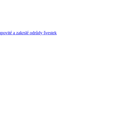
povité a zakrslé odrůdy švestek