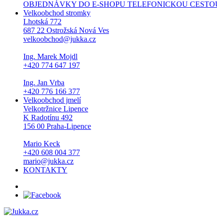
OBJEDNÁVKY DO E-SHOPU TELEFONICKOU CESTOU NEPŘI
Velkoobchod stromky
Lhotská 772
687 22 Ostrožská Nová Ves
velkoobchod@jukka.cz
Ing. Marek Mojdl
+420 774 647 197
Ing. Jan Vrba
+420 776 166 377
Velkoobchod jmelí
Velkotržnice Lipence
K Radotínu 492
156 00 Praha-Lipence
Mario Keck
+420 608 004 377
mario@jukka.cz
KONTAKTY