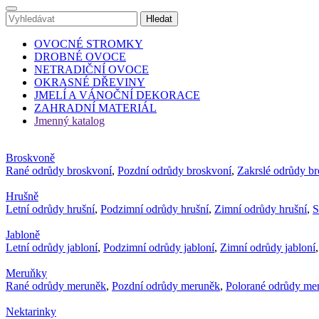
OVOCNÉ STROMKY
DROBNÉ OVOCE
NETRADIČNÍ OVOCE
OKRASNÉ DŘEVINY
JMELÍ A VÁNOČNÍ DEKORACE
ZAHRADNÍ MATERIÁL
Jmenný katalog
Broskvoně
Rané odrůdy broskvoní
,
Pozdní odrůdy broskvoní
,
Zakrslé odrůdy b
Hrušně
Letní odrůdy hrušní
,
Podzimní odrůdy hrušní
,
Zimní odrůdy hrušní
,
S
Jabloně
Letní odrůdy jabloní
,
Podzimní odrůdy jabloní
,
Zimní odrůdy jabloní
Meruňky
Rané odrůdy meruněk
,
Pozdní odrůdy meruněk
,
Polorané odrůdy me
Nektarinky