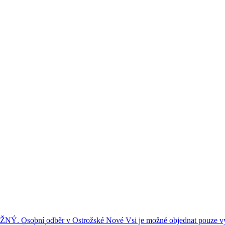
ní odběr v Ostrožské Nové Vsi je možné objednat pouze výše