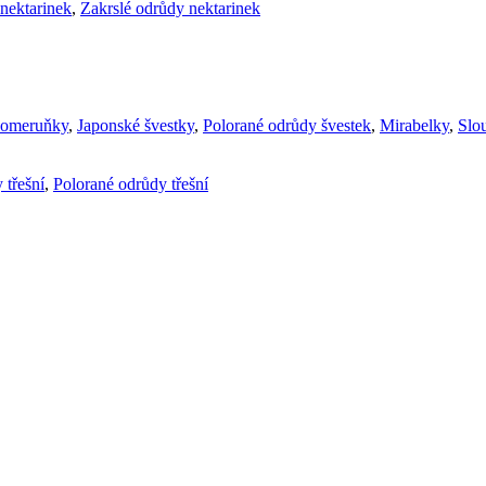
nektarinek
,
Zakrslé odrůdy nektarinek
komeruňky
,
Japonské švestky
,
Polorané odrůdy švestek
,
Mirabelky
,
Slou
 třešní
,
Polorané odrůdy třešní