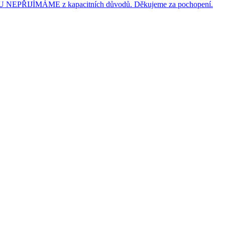
JÍMÁME z kapacitních důvodů. Děkujeme za pochopení.