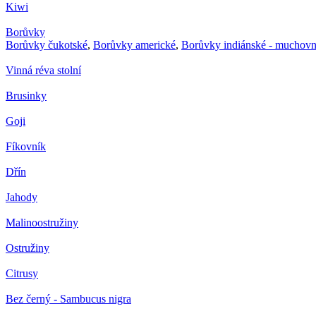
Kiwi
Borůvky
Borůvky čukotské
,
Borůvky americké
,
Borůvky indiánské - muchovn
Vinná réva stolní
Brusinky
Goji
Fíkovník
Dřín
Jahody
Malinoostružiny
Ostružiny
Citrusy
Bez černý - Sambucus nigra