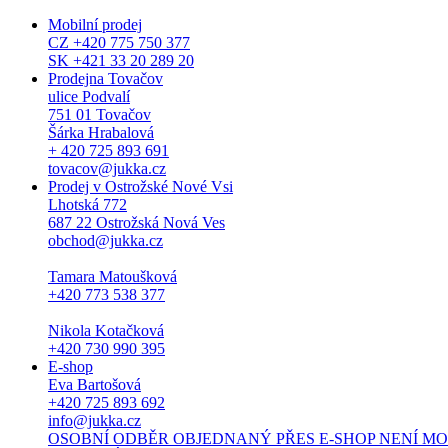
Mobilní prodej
CZ +420 775 750 377
SK +421 33 20 289 20
Prodejna Tovačov
ulice Podvalí
751 01 Tovačov
Šárka Hrabalová
+ 420 725 893 691
tovacov@jukka.cz
Prodej v Ostrožské Nové Vsi
Lhotská 772
687 22 Ostrožská Nová Ves
obchod@jukka.cz
Tamara Matoušková
+420 773 538 377
Nikola Kotačková
+420 730 990 395
E-shop
Eva Bartošová
+420 725 893 692
info@jukka.cz
OSOBNÍ ODBĚR OBJEDNANÝ PŘES E-SHOP NENÍ MOŽNÝ. Osob