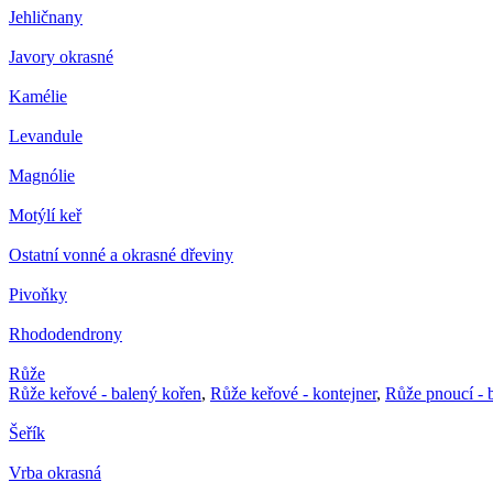
Jehličnany
Javory okrasné
Kamélie
Levandule
Magnólie
Motýlí keř
Ostatní vonné a okrasné dřeviny
Pivoňky
Rhododendrony
Růže
Růže keřové - balený kořen
,
Růže keřové - kontejner
,
Růže pnoucí - 
Šeřík
Vrba okrasná