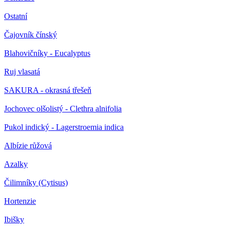
Ostatní
Čajovník čínský
Blahovičníky - Eucalyptus
Ruj vlasatá
SAKURA - okrasná třešeň
Jochovec olšolistý - Clethra alnifolia
Pukol indický - Lagerstroemia indica
Albízie růžová
Azalky
Čilimníky (Cytisus)
Hortenzie
Ibišky