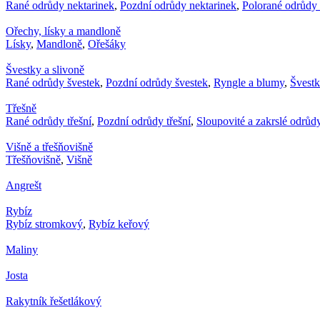
Rané odrůdy nektarinek
,
Pozdní odrůdy nektarinek
,
Polorané odrůdy 
Ořechy, lísky a mandloně
Lísky
,
Mandloně
,
Ořešáky
Švestky a slivoně
Rané odrůdy švestek
,
Pozdní odrůdy švestek
,
Ryngle a blumy
,
Švest
Třešně
Rané odrůdy třešní
,
Pozdní odrůdy třešní
,
Sloupovité a zakrslé odrůdy
Višně a třešňovišně
Třešňovišně
,
Višně
Angrešt
Rybíz
Rybíz stromkový
,
Rybíz keřový
Maliny
Josta
Rakytník řešetlákový