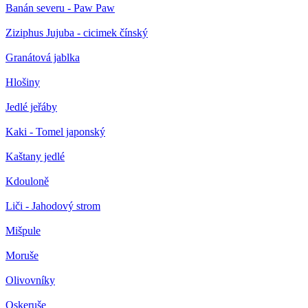
Banán severu - Paw Paw
Ziziphus Jujuba - cicimek čínský
Granátová jablka
Hlošiny
Jedlé jeřáby
Kaki - Tomel japonský
Kaštany jedlé
Kdouloně
Liči - Jahodový strom
Mišpule
Moruše
Olivovníky
Oskeruše