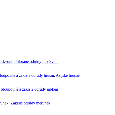
roskvoní
,
Polorané odrůdy broskvoní
loupovité a zakrslé odrůdy hrušní
,
Asijské hrušně
,
Sloupovité a zakrslé odrůdy jabloní
runěk
,
Zakrslé odrůdy meruněk