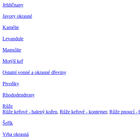
Jehličnany
Javory okrasné
Kamélie
Levandule
Magnólie
Motýlí keř
Ostatní vonné a okrasné dřeviny
Pivoňky
Rhododendrony
Růže
Růže keřové - balený kořen
,
Růže keřové - kontejner
,
Růže pnoucí - 
Šeřík
Vrba okrasná