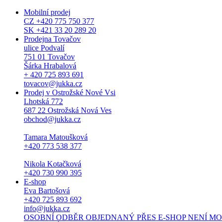
Mobilní prodej
CZ +420 775 750 377
SK +421 33 20 289 20
Prodejna Tovačov
ulice Podvalí
751 01 Tovačov
Šárka Hrabalová
+ 420 725 893 691
tovacov@jukka.cz
Prodej v Ostrožské Nové Vsi
Lhotská 772
687 22 Ostrožská Nová Ves
obchod@jukka.cz
Tamara Matoušková
+420 773 538 377
Nikola Kotačková
+420 730 990 395
E-shop
Eva Bartošová
+420 725 893 692
info@jukka.cz
OSOBNÍ ODBĚR OBJEDNANÝ PŘES E-SHOP NENÍ MOŽNÝ. Osob