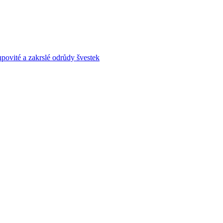
povité a zakrslé odrůdy švestek