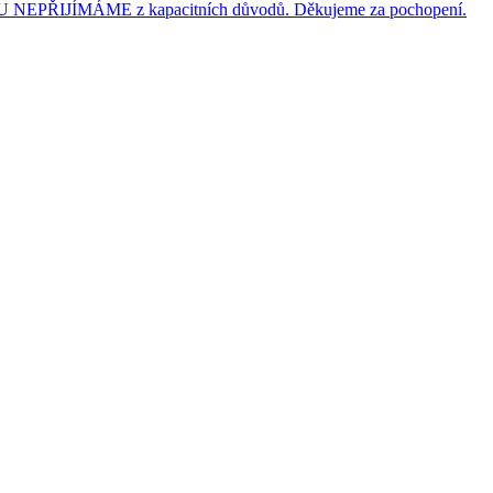
JÍMÁME z kapacitních důvodů. Děkujeme za pochopení.