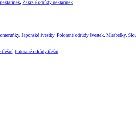
nektarinek
,
Zakrslé odrůdy nektarinek
komeruňky
,
Japonské švestky
,
Polorané odrůdy švestek
,
Mirabelky
,
Slou
 třešní
,
Polorané odrůdy třešní