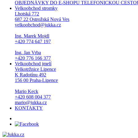
OBJEDNÁVKY DO E-SHOPU TELEFONICKOU CESTOU NEPŘI
Velkoobchod stromky
Lhotská 772
687 22 Ostrožská Nová Ves
velkoobchod@jukka.cz
Ing. Marek Mojdl
+420 774 647 197
Ing. Jan Vrba
+420 776 166 377
Velkoobchod jmelí
Velkotržnice Lipence
K Radotínu 492
156 00 Praha-Lipence
Mario Keck
+420 608 004 377
mario@jukka.cz
KONTAKTY