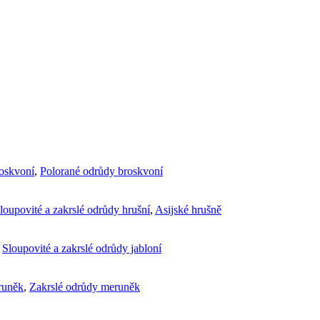
roskvoní
,
Polorané odrůdy broskvoní
loupovité a zakrslé odrůdy hrušní
,
Asijské hrušně
,
Sloupovité a zakrslé odrůdy jabloní
runěk
,
Zakrslé odrůdy meruněk