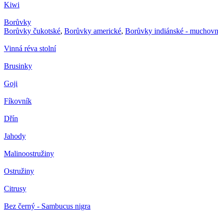
Kiwi
Borůvky
Borůvky čukotské
,
Borůvky americké
,
Borůvky indiánské - muchovn
Vinná réva stolní
Brusinky
Goji
Fíkovník
Dřín
Jahody
Malinoostružiny
Ostružiny
Citrusy
Bez černý - Sambucus nigra