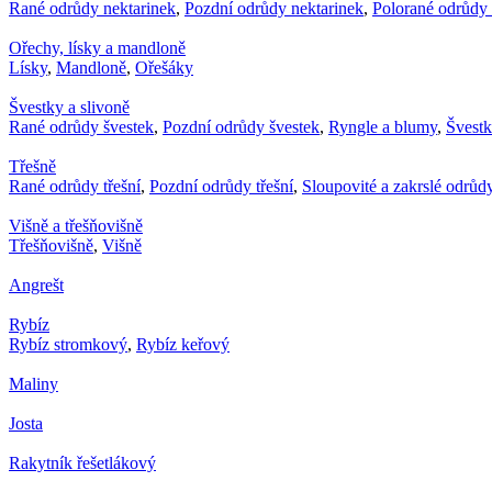
Rané odrůdy nektarinek
,
Pozdní odrůdy nektarinek
,
Polorané odrůdy 
Ořechy, lísky a mandloně
Lísky
,
Mandloně
,
Ořešáky
Švestky a slivoně
Rané odrůdy švestek
,
Pozdní odrůdy švestek
,
Ryngle a blumy
,
Švest
Třešně
Rané odrůdy třešní
,
Pozdní odrůdy třešní
,
Sloupovité a zakrslé odrůdy
Višně a třešňovišně
Třešňovišně
,
Višně
Angrešt
Rybíz
Rybíz stromkový
,
Rybíz keřový
Maliny
Josta
Rakytník řešetlákový