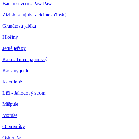
Banán severu - Paw Paw
Ziziphus Jujuba - cicimek čínský
Granátová jablka
Hlošiny
Jedlé jeřáby
Kaki - Tomel japonský
Kaštany jedlé
Kdouloně
Liči - Jahodový strom
Mišpule
Moruše
Olivovníky
Oskeruše