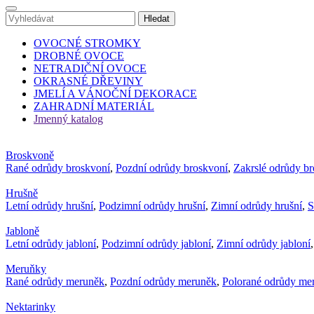
OVOCNÉ STROMKY
DROBNÉ OVOCE
NETRADIČNÍ OVOCE
OKRASNÉ DŘEVINY
JMELÍ A VÁNOČNÍ DEKORACE
ZAHRADNÍ MATERIÁL
Jmenný katalog
Broskvoně
Rané odrůdy broskvoní
,
Pozdní odrůdy broskvoní
,
Zakrslé odrůdy b
Hrušně
Letní odrůdy hrušní
,
Podzimní odrůdy hrušní
,
Zimní odrůdy hrušní
,
S
Jabloně
Letní odrůdy jabloní
,
Podzimní odrůdy jabloní
,
Zimní odrůdy jabloní
Meruňky
Rané odrůdy meruněk
,
Pozdní odrůdy meruněk
,
Polorané odrůdy me
Nektarinky