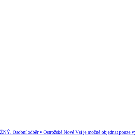
ní odběr v Ostrožské Nové Vsi je možné objednat pouze výše