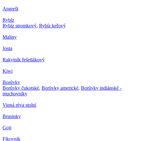
Angrešt
Rybíz
Rybíz stromkový
,
Rybíz keřový
Maliny
Josta
Rakytník řešetlákový
Kiwi
Borůvky
Borůvky čukotské
,
Borůvky americké
,
Borůvky indiánské -
muchovníky
Vinná réva stolní
Brusinky
Goji
Fíkovník