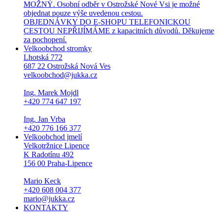
MOŽNÝ. Osobní odběr v Ostrožské Nové Vsi je možné
objednat pouze výše uvedenou cestou.
OBJEDNÁVKY DO E-SHOPU TELEFONICKOU
CESTOU NEPŘIJÍMÁME z kapacitních důvodů. Děkujeme
za pochopení.
Velkoobchod stromky
Lhotská 772
687 22 Ostrožská Nová Ves
velkoobchod@jukka.cz
Ing. Marek Mojdl
+420 774 647 197
Ing. Jan Vrba
+420 776 166 377
Velkoobchod jmelí
Velkotržnice Lipence
K Radotínu 492
156 00 Praha-Lipence
Mario Keck
+420 608 004 377
mario@jukka.cz
KONTAKTY