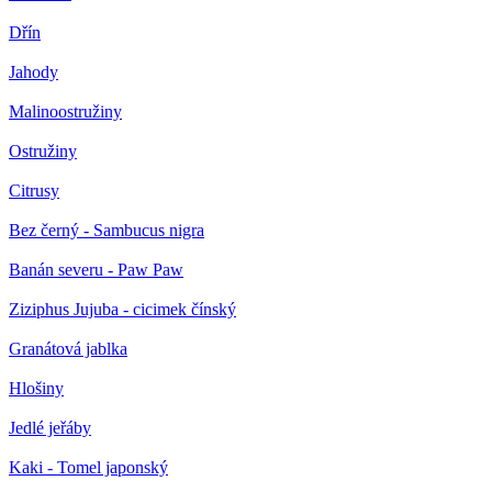
Dřín
Jahody
Malinoostružiny
Ostružiny
Citrusy
Bez černý - Sambucus nigra
Banán severu - Paw Paw
Ziziphus Jujuba - cicimek čínský
Granátová jablka
Hlošiny
Jedlé jeřáby
Kaki - Tomel japonský