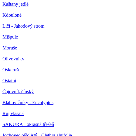
Kaštany jedlé
Kdouloně
Liči - Jahodový strom
Mišpule
Moruše
Olivovníky
Oskeruše
Ostatní
Čajovník čínský
Blahovičníky - Eucalyptus
Ruj vlasatá
SAKURA - okrasná třešeň
Jochovec olšolistý - Clethra alnifolia