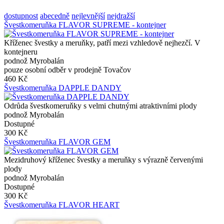
dostupnost
abecedně
nejlevnější
nejdražší
Švestkomeruňka FLAVOR SUPREME - kontejner
Kříženec švestky a meruňky, patří mezi vzhledově nejhezčí. V
kontejneru
podnož Myrobalán
pouze osobní odběr v prodejně Tovačov
460 Kč
Švestkomeruňka DAPPLE DANDY
Odrůda švestkomeruňky s velmi chutnými atraktivními plody
podnož Myrobalán
Dostupné
300 Kč
Švestkomeruňka FLAVOR GEM
Mezidruhový kříženec švestky a meruňky s výrazně červenými
plody
podnož Myrobalán
Dostupné
300 Kč
Švestkomeruňka FLAVOR HEART