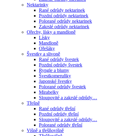
Nektarinky
Rané odrůdy nektarinek
Pozdní odrůdy nektarinek
Polorané odrůdy nektarinek
Zakrslé odrůdy nektarinek
Ořechy, lísky a mandloně
Lísky
Mandloně
Ořešáky
Švestky a slivoně
Rané odrůdy švestek
Pozdní odrůdy švestek
Ryngle a blumy
Švestkomeruňky
Japonské švestky
Polorané odrůdy švestek
Mirabelky
Sloupovité a zakrslé odrůdy…
Třešně
Rané odrůdy třešní
Pozdní odrůdy třešní
Sloupovité a zakrslé odrůdy…
Polorané odrůdy třešní
Višně a třešňovišně
Třešňovišně