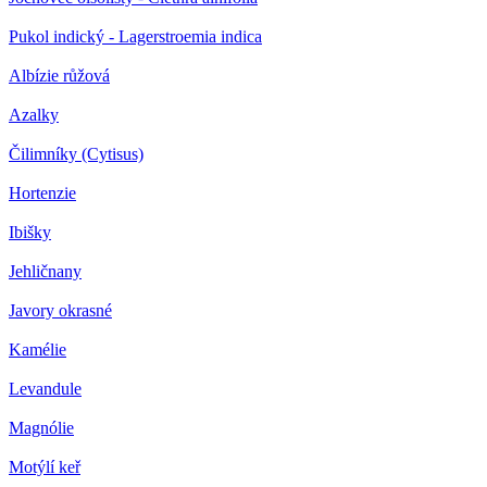
Pukol indický - Lagerstroemia indica
Albízie růžová
Azalky
Čilimníky (Cytisus)
Hortenzie
Ibišky
Jehličnany
Javory okrasné
Kamélie
Levandule
Magnólie
Motýlí keř