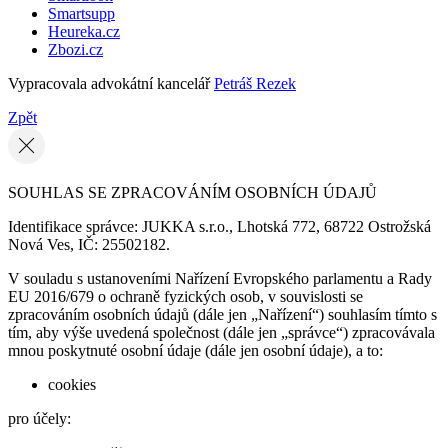
Smartsupp
Heureka.cz
Zbozi.cz
Vypracovala advokátní kancelář
Petráš Rezek
Zpět
SOUHLAS SE ZPRACOVÁNÍM OSOBNÍCH ÚDAJŮ
Identifikace správce: JUKKA s.r.o., Lhotská 772, 68722 Ostrožská
Nová Ves, IČ: 25502182.
V souladu s ustanoveními Nařízení Evropského parlamentu a Rady
EU 2016/679 o ochraně fyzických osob, v souvislosti se
zpracováním osobních údajů (dále jen „Nařízení“) souhlasím tímto s
tím, aby výše uvedená společnost (dále jen „správce“) zpracovávala
mnou poskytnuté osobní údaje (dále jen osobní údaje), a to:
cookies
pro účely: