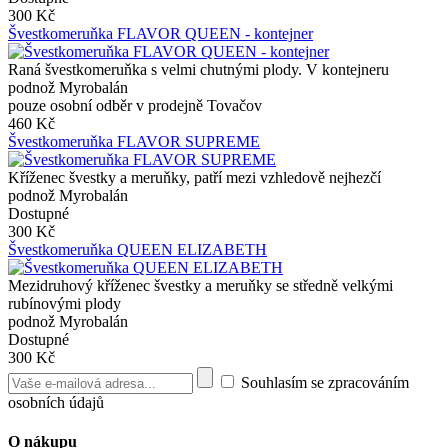
300 Kč
Švestkomeruňka FLAVOR QUEEN - kontejner
Raná švestkomeruňka s velmi chutnými plody. V kontejneru
podnož Myrobalán
pouze osobní odběr v prodejně Tovačov
460 Kč
Švestkomeruňka FLAVOR SUPREME
Kříženec švestky a meruňky, patří mezi vzhledově nejhezčí
podnož Myrobalán
Dostupné
300 Kč
Švestkomeruňka QUEEN ELIZABETH
Mezidruhový kříženec švestky a meruňky se středně velkými
rubínovými plody
podnož Myrobalán
Dostupné
300 Kč
Souhlasím se zpracováním
osobních údajů
O nákupu