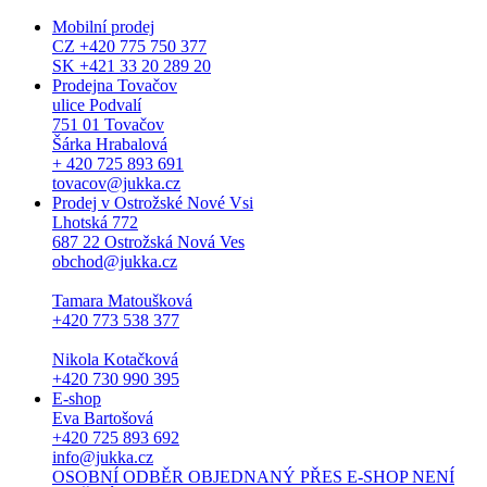
Mobilní prodej
CZ +420 775 750 377
SK +421 33 20 289 20
Prodejna Tovačov
ulice Podvalí
751 01 Tovačov
Šárka Hrabalová
+ 420 725 893 691
tovacov@jukka.cz
Prodej v Ostrožské Nové Vsi
Lhotská 772
687 22 Ostrožská Nová Ves
obchod@jukka.cz
Tamara Matoušková
+420 773 538 377
Nikola Kotačková
+420 730 990 395
E-shop
Eva Bartošová
+420 725 893 692
info@jukka.cz
OSOBNÍ ODBĚR OBJEDNANÝ PŘES E-SHOP NENÍ