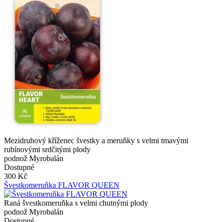
Mezidruhový kříženec švestky a meruňky s velmi tmavými
rubínovými srdčitými plody
podnož Myrobalán
Dostupné
300 Kč
Švestkomeruňka FLAVOR QUEEN
Raná švestkomeruňka s velmi chutnými plody
podnož Myrobalán
Dostupné