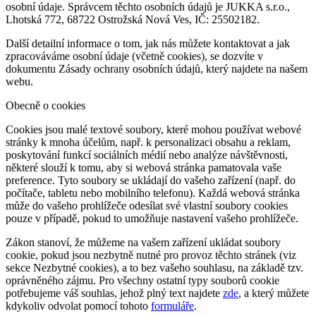
osobní údaje. Správcem těchto osobních údajů je JUKKA s.r.o.,
Lhotská 772, 68722 Ostrožská Nová Ves, IČ: 25502182.
Další detailní informace o tom, jak nás můžete kontaktovat a jak
zpracováváme osobní údaje (včetně cookies), se dozvíte v
dokumentu Zásady ochrany osobních údajů, který najdete na našem
webu.
Obecně o cookies
Cookies jsou malé textové soubory, které mohou používat webové
stránky k mnoha účelům, např. k personalizaci obsahu a reklam,
poskytování funkcí sociálních médií nebo analýze návštěvnosti,
některé slouží k tomu, aby si webová stránka pamatovala vaše
preference. Tyto soubory se ukládají do vašeho zařízení (např. do
počítače, tabletu nebo mobilního telefonu). Každá webová stránka
může do vašeho prohlížeče odesílat své vlastní soubory cookies
pouze v případě, pokud to umožňuje nastavení vašeho prohlížeče.
Zákon stanoví, že můžeme na vašem zařízení ukládat soubory
cookie, pokud jsou nezbytně nutné pro provoz těchto stránek (viz
sekce Nezbytné cookies), a to bez vašeho souhlasu, na základě tzv.
oprávněného zájmu. Pro všechny ostatní typy souborů cookie
potřebujeme váš souhlas, jehož plný text najdete
zde
, a který můžete
kdykoliv odvolat pomocí tohoto
formuláře
.