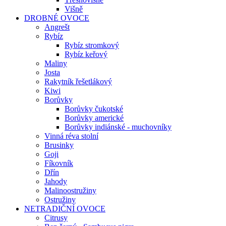
Višně
DROBNÉ OVOCE
Angrešt
Rybíz
Rybíz stromkový
Rybíz keřový
Maliny
Josta
Rakytník řešetlákový
Kiwi
Borůvky
Borůvky čukotské
Borůvky americké
Borůvky indiánské - muchovníky
Vinná réva stolní
Brusinky
Goji
Fíkovník
Dřín
Jahody
Malinoostružiny
Ostružiny
NETRADIČNÍ OVOCE
Citrusy