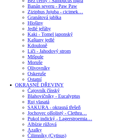
Bez černý - Sambucus nigra
Banán severu - Paw Paw
Ziziphus Jujuba - cicimek…
Granátová jablka
Hlošiny
Jedlé jeřáby
Kaki - Tomel japonský
Kaštany jedlé
Kdouloně
Liči - Jahodový strom
Mišpule
Moruše
Olivovníky
Oskeruše
Ostatní
OKRASNÉ DŘEVINY
Čajovník čínský
Blahovičníky - Eucalyptus
Ruj vlasatá
SAKURA - okrasná třešeň
Jochovec olšolistý - Clethra…
Pukol indický - Lagerstroemia…
Albízie růžová
Azalky
Čilimníky (Cytisus)