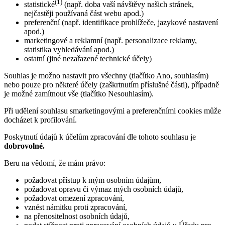
(1)
statistické
(např. doba vaší návštěvy našich stránek,
nejčastěji používaná část webu apod.)
preferenční (např. identifikace prohlížeče, jazykové nastavení
apod.)
marketingové a reklamní (např. personalizace reklamy,
statistika vyhledávání apod.)
ostatní (jiné nezařazené technické účely)
Souhlas je možno nastavit pro všechny (tlačítko Ano, souhlasím)
nebo pouze pro některé účely (zaškrtnutím příslušné části), případně
je možné zamítnout vše (tlačítko Nesouhlasím).
Při udělení souhlasu smarketingovými a preferenčními cookies může
docházet k profilování.
Poskytnutí údajů k účelům zpracování dle tohoto souhlasu je
dobrovolné.
Beru na vědomí, že mám právo:
požadovat přístup k mým osobním údajům,
požadovat opravu či výmaz mých osobních údajů,
požadovat omezení zpracování,
vznést námitku proti zpracování,
na přenositelnost osobních údajů,