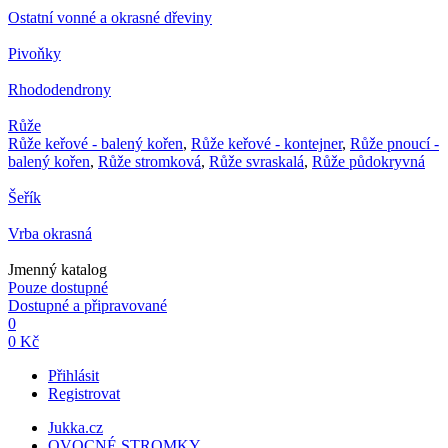
Ostatní vonné a okrasné dřeviny
Pivoňky
Rhododendrony
Růže
Růže keřové - balený kořen
,
Růže keřové - kontejner
,
Růže pnoucí -
balený kořen
,
Růže stromková
,
Růže svraskalá
,
Růže půdokryvná
Šeřík
Vrba okrasná
Jmenný katalog
Pouze dostupné
Dostupné a připravované
0
0 Kč
Přihlásit
Registrovat
Jukka.cz
OVOCNÉ STROMKY