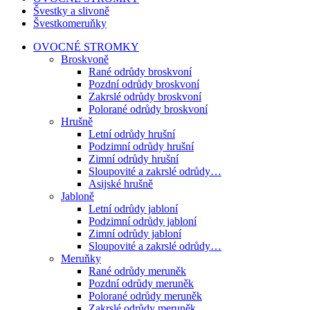
Švestky a slivoně
Švestkomeruňky
OVOCNÉ STROMKY
Broskvoně
Rané odrůdy broskvoní
Pozdní odrůdy broskvoní
Zakrslé odrůdy broskvoní
Polorané odrůdy broskvoní
Hrušně
Letní odrůdy hrušní
Podzimní odrůdy hrušní
Zimní odrůdy hrušní
Sloupovité a zakrslé odrůdy…
Asijské hrušně
Jabloně
Letní odrůdy jabloní
Podzimní odrůdy jabloní
Zimní odrůdy jabloní
Sloupovité a zakrslé odrůdy…
Meruňky
Rané odrůdy meruněk
Pozdní odrůdy meruněk
Polorané odrůdy meruněk
Zakrslé odrůdy meruněk