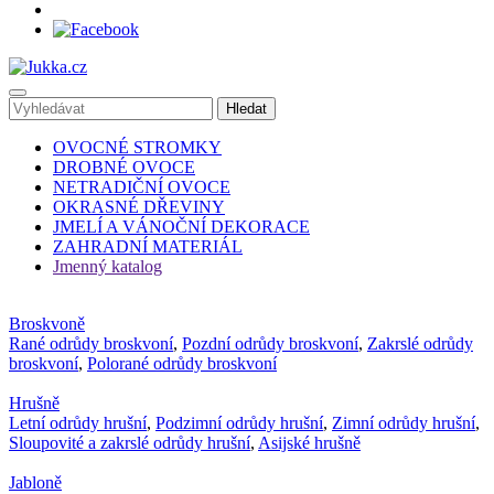
OVOCNÉ STROMKY
DROBNÉ OVOCE
NETRADIČNÍ OVOCE
OKRASNÉ DŘEVINY
JMELÍ A VÁNOČNÍ DEKORACE
ZAHRADNÍ MATERIÁL
Jmenný katalog
Broskvoně
Rané odrůdy broskvoní
,
Pozdní odrůdy broskvoní
,
Zakrslé odrůdy
broskvoní
,
Polorané odrůdy broskvoní
Hrušně
Letní odrůdy hrušní
,
Podzimní odrůdy hrušní
,
Zimní odrůdy hrušní
,
Sloupovité a zakrslé odrůdy hrušní
,
Asijské hrušně
Jabloně