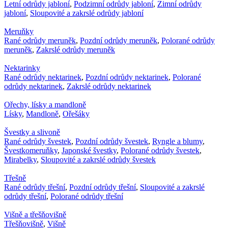
Letní odrůdy jabloní
,
Podzimní odrůdy jabloní
,
Zimní odrůdy
jabloní
,
Sloupovité a zakrslé odrůdy jabloní
Meruňky
Rané odrůdy meruněk
,
Pozdní odrůdy meruněk
,
Polorané odrůdy
meruněk
,
Zakrslé odrůdy meruněk
Nektarinky
Rané odrůdy nektarinek
,
Pozdní odrůdy nektarinek
,
Polorané
odrůdy nektarinek
,
Zakrslé odrůdy nektarinek
Ořechy, lísky a mandloně
Lísky
,
Mandloně
,
Ořešáky
Švestky a slivoně
Rané odrůdy švestek
,
Pozdní odrůdy švestek
,
Ryngle a blumy
,
Švestkomeruňky
,
Japonské švestky
,
Polorané odrůdy švestek
,
Mirabelky
,
Sloupovité a zakrslé odrůdy švestek
Třešně
Rané odrůdy třešní
,
Pozdní odrůdy třešní
,
Sloupovité a zakrslé
odrůdy třešní
,
Polorané odrůdy třešní
Višně a třešňovišně
Třešňovišně
,
Višně