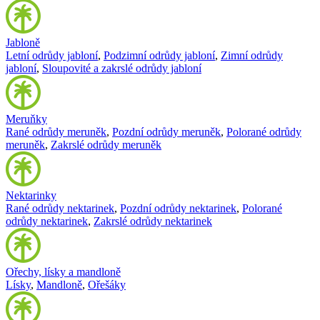
Jabloně
Letní odrůdy jabloní
,
Podzimní odrůdy jabloní
,
Zimní odrůdy
jabloní
,
Sloupovité a zakrslé odrůdy jabloní
Meruňky
Rané odrůdy meruněk
,
Pozdní odrůdy meruněk
,
Polorané odrůdy
meruněk
,
Zakrslé odrůdy meruněk
Nektarinky
Rané odrůdy nektarinek
,
Pozdní odrůdy nektarinek
,
Polorané
odrůdy nektarinek
,
Zakrslé odrůdy nektarinek
Ořechy, lísky a mandloně
Lísky
,
Mandloně
,
Ořešáky