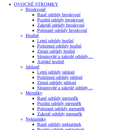
OVOCNÉ STROMKY
Broskvoně
Rané odrůdy broskvoní
Pozdní odrůdy broskvoní
Zakrslé odrůdy broskvoní
Polorané odrůdy broskvoní
Hrušně
Letní odrůdy hrušní
Podzimní odrůdy hrušní
Zimní odrůdy hrušní
Sloupovité a zakrslé odrůdy…
Asijské hrušně
Jabloně
Letní odrůdy jabloní
Podzimní odrůdy jabloní
Zimní odrůdy jabloní
Sloupovité a zakrslé odrůdy…
Meruňky
Rané odrůdy meruněk
Pozdní odrůdy meruněk
Polorané odrůdy meruněk
Zakrslé odrůdy meruněk
Nektarinky
Rané odrůdy nektarinek
Pozdní odrůdy nektarinek