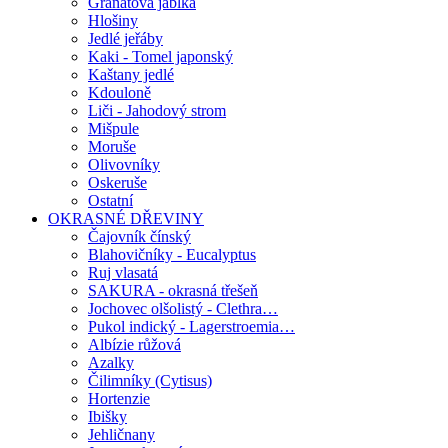
Granátová jablka
Hlošiny
Jedlé jeřáby
Kaki - Tomel japonský
Kaštany jedlé
Kdouloně
Liči - Jahodový strom
Mišpule
Moruše
Olivovníky
Oskeruše
Ostatní
OKRASNÉ DŘEVINY
Čajovník čínský
Blahovičníky - Eucalyptus
Ruj vlasatá
SAKURA - okrasná třešeň
Jochovec olšolistý - Clethra…
Pukol indický - Lagerstroemia…
Albízie růžová
Azalky
Čilimníky (Cytisus)
Hortenzie
Ibišky
Jehličnany