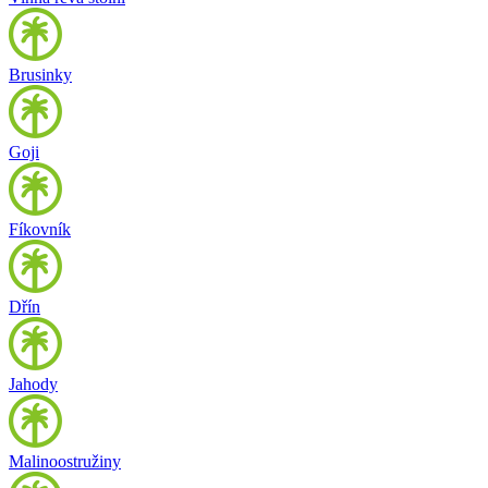
Brusinky
Goji
Fíkovník
Dřín
Jahody
Malinoostružiny