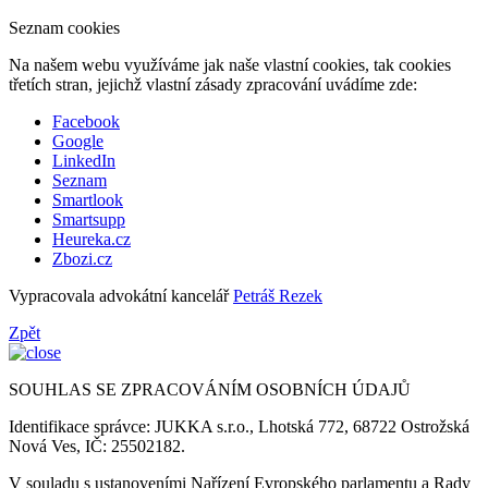
Seznam cookies
Na našem webu využíváme jak naše vlastní cookies, tak cookies
třetích stran, jejichž vlastní zásady zpracování uvádíme zde:
Facebook
Google
LinkedIn
Seznam
Smartlook
Smartsupp
Heureka.cz
Zbozi.cz
Vypracovala advokátní kancelář
Petráš Rezek
Zpět
SOUHLAS SE ZPRACOVÁNÍM OSOBNÍCH ÚDAJŮ
Identifikace správce: JUKKA s.r.o., Lhotská 772, 68722 Ostrožská
Nová Ves, IČ: 25502182.
V souladu s ustanoveními Nařízení Evropského parlamentu a Rady