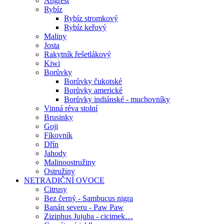
Angrešt
Rybíz
Rybíz stromkový
Rybíz keřový
Maliny
Josta
Rakytník řešetlákový
Kiwi
Borůvky
Borůvky čukotské
Borůvky americké
Borůvky indiánské - muchovníky
Vinná réva stolní
Brusinky
Goji
Fíkovník
Dřín
Jahody
Malinoostružiny
Ostružiny
NETRADIČNÍ OVOCE
Citrusy
Bez černý - Sambucus nigra
Banán severu - Paw Paw
Ziziphus Jujuba - cicimek…