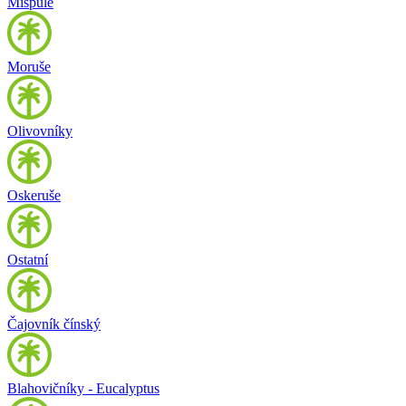
Mišpule
Moruše
Olivovníky
Oskeruše
Ostatní
Čajovník čínský
Blahovičníky - Eucalyptus