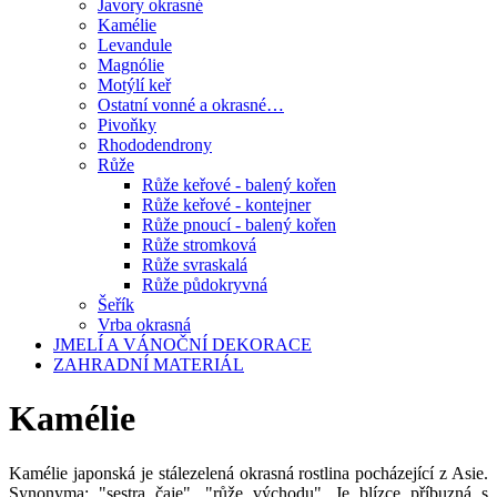
Javory okrasné
Kamélie
Levandule
Magnólie
Motýlí keř
Ostatní vonné a okrasné…
Pivoňky
Rhododendrony
Růže
Růže keřové - balený kořen
Růže keřové - kontejner
Růže pnoucí - balený kořen
Růže stromková
Růže svraskalá
Růže půdokryvná
Šeřík
Vrba okrasná
JMELÍ A VÁNOČNÍ DEKORACE
ZAHRADNÍ MATERIÁL
Kamélie
Kamélie japonská je stálezelená okrasná rostlina pocházející z Asie.
Synonyma: "sestra čaje", "růže východu". Je blízce příbuzná s