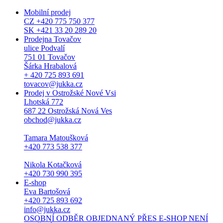
Mobilní prodej
CZ +420 775 750 377
SK +421 33 20 289 20
Prodejna Tovačov
ulice Podvalí
751 01 Tovačov
Šárka Hrabalová
+ 420 725 893 691
tovacov@jukka.cz
Prodej v Ostrožské Nové Vsi
Lhotská 772
687 22 Ostrožská Nová Ves
obchod@jukka.cz
Tamara Matoušková
+420 773 538 377
Nikola Kotačková
+420 730 990 395
E-shop
Eva Bartošová
+420 725 893 692
info@jukka.cz
OSOBNÍ ODBĚR OBJEDNANÝ PŘES E-SHOP NENÍ