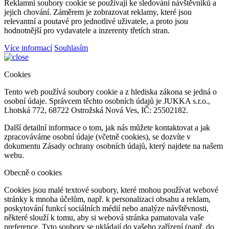
Reklamní soubory cookie se používají ke sledování návštěvníků a
jejich chování. Záměrem je zobrazovat reklamy, které jsou
relevantní a poutavé pro jednotlivé uživatele, a proto jsou
hodnotnější pro vydavatele a inzerenty třetích stran.
Více informací
Souhlasím
Cookies
Tento web používá soubory cookie a z hlediska zákona se jedná o
osobní údaje. Správcem těchto osobních údajů je JUKKA s.r.o.,
Lhotská 772, 68722 Ostrožská Nová Ves, IČ: 25502182.
Další detailní informace o tom, jak nás můžete kontaktovat a jak
zpracováváme osobní údaje (včetně cookies), se dozvíte v
dokumentu Zásady ochrany osobních údajů, který najdete na našem
webu.
Obecně o cookies
Cookies jsou malé textové soubory, které mohou používat webové
stránky k mnoha účelům, např. k personalizaci obsahu a reklam,
poskytování funkcí sociálních médií nebo analýze návštěvnosti,
některé slouží k tomu, aby si webová stránka pamatovala vaše
preference. Tyto soubory se ukládají do vašeho zařízení (např. do