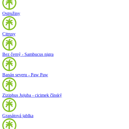
Ostružiny
Citrusy
Bez černý - Sambucus nigra
Banán severu - Paw Paw
Ziziphus Jujuba - cicimek čínský
Granátová jablka