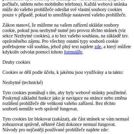
počítače, tabletu nebo mobilního telefonu). Každá webová stránka
může do vašeho prohlížeče odesílat své vlastní soubory cookies
pouze v případě, pokud to umožňuje nastavení vašeho prohlížeče.
Zákon stanoví, že můžeme na vašem zařízení ukládat soubory
cookie, pokud jsou nezbytně nutné pro provoz těchto stránek (viz
sekce Nezbytné cookies), a to bez vašeho souhlasu, na základě tzv.
oprávněného zájmu. Pro všechny ostatní typy souborů cookie
potřebujeme váš souhlas, jehož plný text najdete
zde
, a který můžete
kdykoliv odvolat pomocí tohoto
formuláře
.
Druhy cookies
Cookies se dělí podle účelu, k jakému jsou využívány a ta takto:
Nezbytné (technické)
Tyto cookies pomáhají s tím, aby byly webové stránky použitelné.
Poskytují základní funkce jako je navigace na stránce nebo změna
rozlišení prohlížeče dle velikosti vašeho zařízení. Bez těchto
souborů nemůže web správně fungovat.
Tyto cookies lze blokovat (zakázat), ale část stránek se vám nemusí
zobrazovat správně, některé části dokonce nemusí fungovat.
Návody pro nejčastěji používané prohlížeče najdete zde: