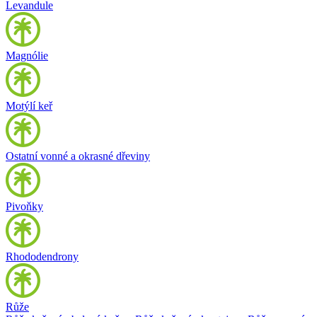
Levandule
Magnólie
Motýlí keř
Ostatní vonné a okrasné dřeviny
Pivoňky
Rhododendrony
Růže