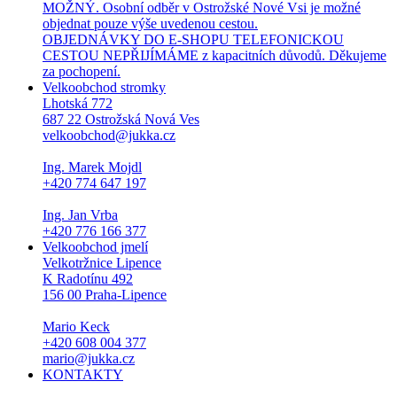
MOŽNÝ. Osobní odběr v Ostrožské Nové Vsi je možné
objednat pouze výše uvedenou cestou.
OBJEDNÁVKY DO E-SHOPU TELEFONICKOU
CESTOU NEPŘIJÍMÁME z kapacitních důvodů. Děkujeme
za pochopení.
Velkoobchod stromky
Lhotská 772
687 22 Ostrožská Nová Ves
velkoobchod@jukka.cz
Ing. Marek Mojdl
+420 774 647 197
Ing. Jan Vrba
+420 776 166 377
Velkoobchod jmelí
Velkotržnice Lipence
K Radotínu 492
156 00 Praha-Lipence
Mario Keck
+420 608 004 377
mario@jukka.cz
KONTAKTY