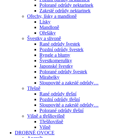
Polorané odrůdy nektarinek
Zakrslé odrůdy nektarinek
Ořechy, lísky a mandloně
Lísky
Mandloně
Ořešáky
Švestky a slivoně
Rané odrůdy švestek
Pozdní odrůdy švestek
Ryngle a blumy
Švestkomeruňky
Japonské švestky
Polorané odrůdy švestek
Mirabelky
Sloupovité a zakrslé odrůdy…
Třešně
Rané odrůdy třešní
Pozdní odrůdy třešní
Sloupovité a zakrslé odrůdy…
Polorané odrůdy třešní
Višně a třešňovišně
Třešňovišně
Višně
DROBNÉ OVOCE