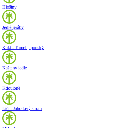
Hlošiny
Jedlé jeřáby
Kaki - Tomel japonský
Kaštany jedlé
Kdouloně
Liči - Jahodový strom