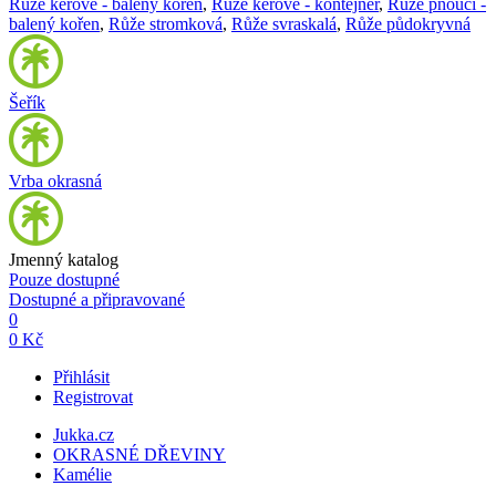
Růže keřové - balený kořen
,
Růže keřové - kontejner
,
Růže pnoucí -
balený kořen
,
Růže stromková
,
Růže svraskalá
,
Růže půdokryvná
Šeřík
Vrba okrasná
Jmenný katalog
Pouze dostupné
Dostupné a připravované
0
0 Kč
Přihlásit
Registrovat
Jukka.cz
OKRASNÉ DŘEVINY
Kamélie