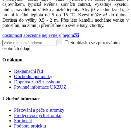
čajovníkem, typická květina zimních zahrad. Vyžaduje kyselou
půdu, pravidelnou zálivku a nízké teploty. Aby již v lednu kvetla, je
pro ni ideální teplota od 5 do 15 °C. Kvést může až do dubna.
Dorůstá do výšky 0,5 - 2 m. Přes léto kamélii necháme venku v
polostínu, na zimu ji přemístíme do světlé haly, chodby.
dostupnost
abecedně
nejlevnější
nejdražší
Souhlasím se zpracováním
osobních údajů
O nákupu
Reklamační řád
Obchodní podmínky
Doprava zboží z e-shopu
Povinné informace UKZÚZ
Užitečné informace
Pěstování a péče o stromky
Prodej ovocných stromků
Sortiment
Podpora projektu