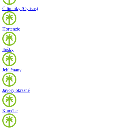
Čilimníky (Cytisus)
Hortenzie
Ibišky
Jehličnany
Javory okrasné
Kamélie