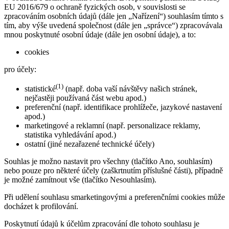
EU 2016/679 o ochraně fyzických osob, v souvislosti se
zpracováním osobních údajů (dále jen „Nařízení“) souhlasím tímto s
tím, aby výše uvedená společnost (dále jen „správce“) zpracovávala
mnou poskytnuté osobní údaje (dále jen osobní údaje), a to:
cookies
pro účely:
(1)
statistické
(např. doba vaší návštěvy našich stránek,
nejčastěji používaná část webu apod.)
preferenční (např. identifikace prohlížeče, jazykové nastavení
apod.)
marketingové a reklamní (např. personalizace reklamy,
statistika vyhledávání apod.)
ostatní (jiné nezařazené technické účely)
Souhlas je možno nastavit pro všechny (tlačítko Ano, souhlasím)
nebo pouze pro některé účely (zaškrtnutím příslušné části), případně
je možné zamítnout vše (tlačítko Nesouhlasím).
Při udělení souhlasu smarketingovými a preferenčními cookies může
docházet k profilování.
Poskytnutí údajů k účelům zpracování dle tohoto souhlasu je