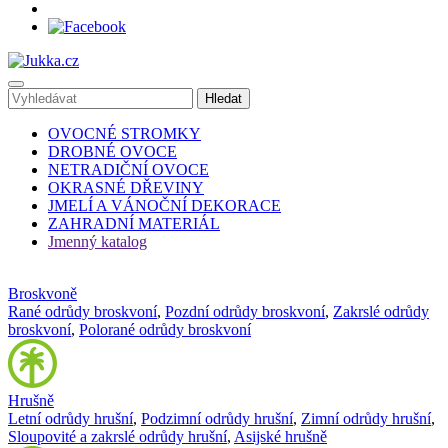
OVOCNÉ STROMKY
DROBNÉ OVOCE
NETRADIČNÍ OVOCE
OKRASNÉ DŘEVINY
JMELÍ A VÁNOČNÍ DEKORACE
ZAHRADNÍ MATERIÁL
Jmenný katalog
Broskvoně
Rané odrůdy broskvoní
,
Pozdní odrůdy broskvoní
,
Zakrslé odrůdy
broskvoní
,
Polorané odrůdy broskvoní
Hrušně
Letní odrůdy hrušní
,
Podzimní odrůdy hrušní
,
Zimní odrůdy hrušní
,
Sloupovité a zakrslé odrůdy hrušní
,
Asijské hrušně