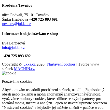
Prodejna Tovačov
ulice Podvalí, 751 01 Tovačov
Šárka Hrabalová
+420 725 893 691
tovacov@jukka.cz
Informace k objednávkám e-shop
Eva Bartošová
info@jukka.cz
+420 725 893 692
Copyright ©
jukka.cz
2026 |
Nastavení cookies
| Tvorba www
stránek
MACHIN.cz
Používáme cookies
Abychom vám usnadnili procházení stránek, nabídli přizpůsobený
obsah nebo reklamu a mohli anonymně analyzovat návštěvnost,
využíváme soubory cookies, které sdílíme se svými partnery pro
sociální média, inzerci a analýzu. Jejich nastavení upravíte odkazem
"Nastavení cookies" a kdykoliv jej můžete změnit v patičce webu.