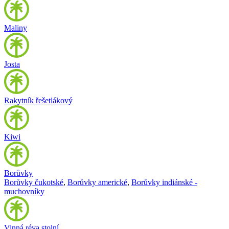
Maliny
Josta
Rakytník řešetlákový
Kiwi
Borůvky
Borůvky čukotské
,
Borůvky americké
,
Borůvky indiánské -
muchovníky
Vinná réva stolní