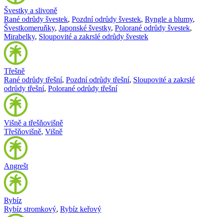
Švestky a slivoně
Rané odrůdy švestek
,
Pozdní odrůdy švestek
,
Ryngle a blumy
,
Švestkomeruňky
,
Japonské švestky
,
Polorané odrůdy švestek
,
Mirabelky
,
Sloupovité a zakrslé odrůdy švestek
Třešně
Rané odrůdy třešní
,
Pozdní odrůdy třešní
,
Sloupovité a zakrslé
odrůdy třešní
,
Polorané odrůdy třešní
Višně a třešňovišně
Třešňovišně
,
Višně
Angrešt
Rybíz
Rybíz stromkový
,
Rybíz keřový