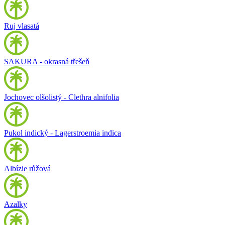
Ruj vlasatá
SAKURA - okrasná třešeň
Jochovec olšolistý - Clethra alnifolia
Pukol indický - Lagerstroemia indica
Albízie růžová
Azalky