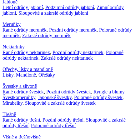
Jabloně
Letní odrůdy jabloní
,
Podzimní odrůdy jabloní
,
Zimní odrůdy
jabloní
,
Sloupovité a zakrslé odrůdy jabloní
Meruňky
Rané odrůdy meruněk
,
Pozdní odrůdy meruněk
,
Polorané odrůdy
meruněk
,
Zakrslé odrůdy meruněk
Nektarinky
Rané odrůdy nektarinek
,
Pozdní odrůdy nektarinek
,
Polorané
odrůdy nektarinek
,
Zakrslé odrůdy nektarinek
Ořechy, lísky a mandloně
Lísky
,
Mandloně
,
Ořešáky
Švestky a slivoně
Rané odrůdy švestek
,
Pozdní odrůdy švestek
,
Ryngle a blumy
,
Švestkomeruňky
,
Japonské švestky
,
Polorané odrůdy švestek
,
Mirabelky
,
Sloupovité a zakrslé odrůdy švestek
Třešně
Rané odrůdy třešní
,
Pozdní odrůdy třešní
,
Sloupovité a zakrslé
odrůdy třešní
,
Polorané odrůdy třešní
Višně a třešňovišně