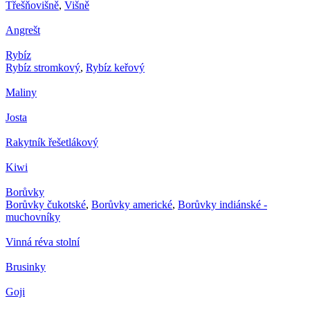
Třešňovišně
,
Višně
Angrešt
Rybíz
Rybíz stromkový
,
Rybíz keřový
Maliny
Josta
Rakytník řešetlákový
Kiwi
Borůvky
Borůvky čukotské
,
Borůvky americké
,
Borůvky indiánské -
muchovníky
Vinná réva stolní
Brusinky
Goji