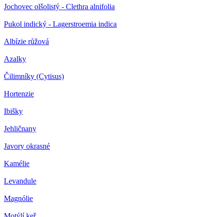
Jochovec olšolistý - Clethra alnifolia
Pukol indický - Lagerstroemia indica
Albízie růžová
Azalky
Čilimníky (Cytisus)
Hortenzie
Ibišky
Jehličnany
Javory okrasné
Kamélie
Levandule
Magnólie
Motýlí keř