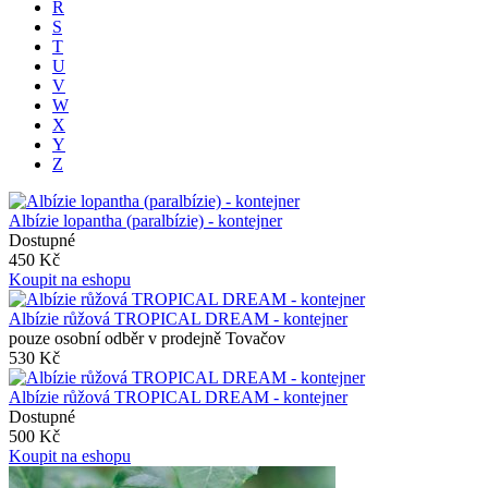
R
S
T
U
V
W
X
Y
Z
Albízie lopantha (paralbízie) - kontejner
Dostupné
450 Kč
Koupit na eshopu
Albízie růžová TROPICAL DREAM - kontejner
pouze osobní odběr v prodejně Tovačov
530 Kč
Albízie růžová TROPICAL DREAM - kontejner
Dostupné
500 Kč
Koupit na eshopu