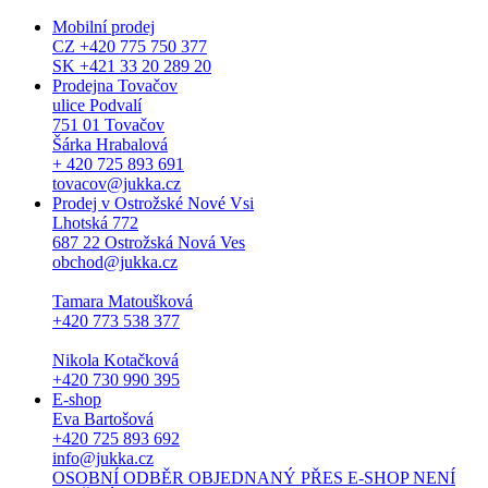
Mobilní prodej
CZ +420 775 750 377
SK +421 33 20 289 20
Prodejna Tovačov
ulice Podvalí
751 01 Tovačov
Šárka Hrabalová
+ 420 725 893 691
tovacov@jukka.cz
Prodej v Ostrožské Nové Vsi
Lhotská 772
687 22 Ostrožská Nová Ves
obchod@jukka.cz
Tamara Matoušková
+420 773 538 377
Nikola Kotačková
+420 730 990 395
E-shop
Eva Bartošová
+420 725 893 692
info@jukka.cz
OSOBNÍ ODBĚR OBJEDNANÝ PŘES E-SHOP NENÍ