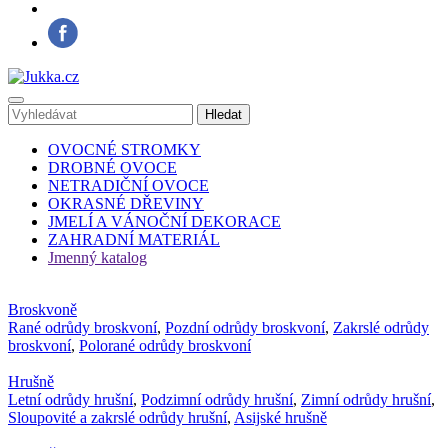
OVOCNÉ STROMKY
DROBNÉ OVOCE
NETRADIČNÍ OVOCE
OKRASNÉ DŘEVINY
JMELÍ A VÁNOČNÍ DEKORACE
ZAHRADNÍ MATERIÁL
Jmenný katalog
Broskvoně
Rané odrůdy broskvoní
,
Pozdní odrůdy broskvoní
,
Zakrslé odrůdy
broskvoní
,
Polorané odrůdy broskvoní
Hrušně
Letní odrůdy hrušní
,
Podzimní odrůdy hrušní
,
Zimní odrůdy hrušní
,
Sloupovité a zakrslé odrůdy hrušní
,
Asijské hrušně