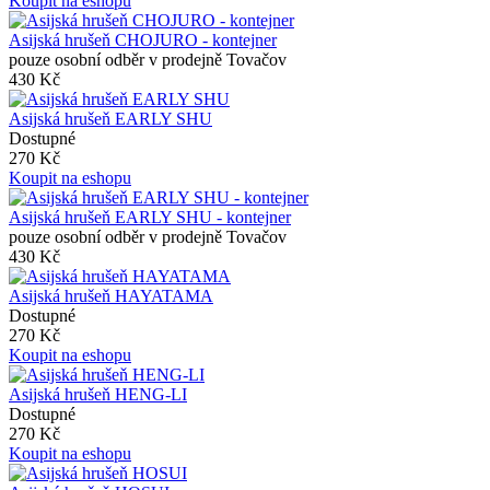
Koupit na eshopu
Asijská hrušeň CHOJURO - kontejner
pouze osobní odběr v prodejně Tovačov
430 Kč
Asijská hrušeň EARLY SHU
Dostupné
270 Kč
Koupit na eshopu
Asijská hrušeň EARLY SHU - kontejner
pouze osobní odběr v prodejně Tovačov
430 Kč
Asijská hrušeň HAYATAMA
Dostupné
270 Kč
Koupit na eshopu
Asijská hrušeň HENG-LI
Dostupné
270 Kč
Koupit na eshopu