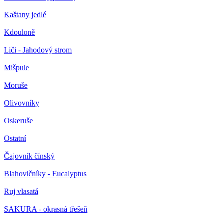
Kaštany jedlé
Kdouloně
Liči - Jahodový strom
Mišpule
Moruše
Olivovníky
Oskeruše
Ostatní
Čajovník čínský
Blahovičníky - Eucalyptus
Ruj vlasatá
SAKURA - okrasná třešeň