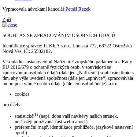
Vypracovala advokátní kancelář
Petráš Rezek
Zpět
SOUHLAS SE ZPRACOVÁNÍM OSOBNÍCH ÚDAJŮ
Identifikace správce: JUKKA s.r.o., Lhotská 772, 68722 Ostrožská
Nová Ves, IČ: 25502182.
V souladu s ustanoveními Nařízení Evropského parlamentu a Rady
EU 2016/679 o ochraně fyzických osob, v souvislosti se
zpracováním osobních údajů (dále jen „Nařízení“) souhlasím tímto s
tím, aby výše uvedená společnost (dále jen „správce“) zpracovávala
mnou poskytnuté osobní údaje (dále jen osobní údaje), a to:
cookies
pro účely:
(1)
statistické
(např. doba vaší návštěvy našich stránek,
nejčastěji používaná část webu apod.)
preferenční (např. identifikace prohlížeče, jazykové nastavení
apod.)