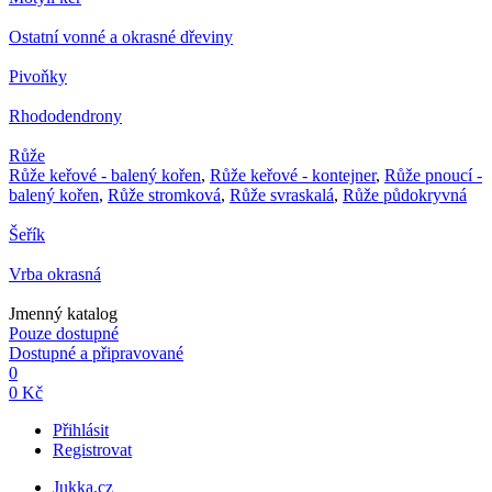
Ostatní vonné a okrasné dřeviny
Pivoňky
Rhododendrony
Růže
Růže keřové - balený kořen
,
Růže keřové - kontejner
,
Růže pnoucí -
balený kořen
,
Růže stromková
,
Růže svraskalá
,
Růže půdokryvná
Šeřík
Vrba okrasná
Jmenný katalog
Pouze dostupné
Dostupné a připravované
0
0 Kč
Přihlásit
Registrovat
Jukka.cz