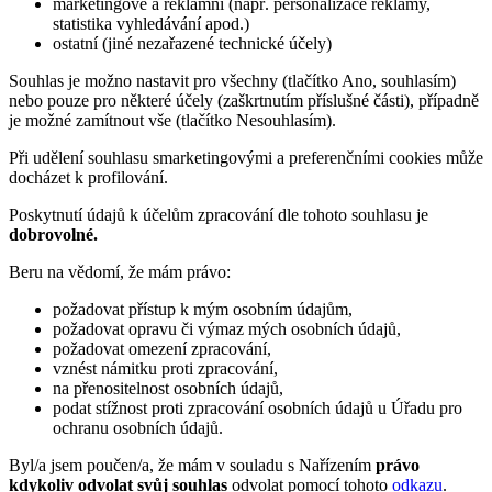
marketingové a reklamní (např. personalizace reklamy,
statistika vyhledávání apod.)
ostatní (jiné nezařazené technické účely)
Souhlas je možno nastavit pro všechny (tlačítko Ano, souhlasím)
nebo pouze pro některé účely (zaškrtnutím příslušné části), případně
je možné zamítnout vše (tlačítko Nesouhlasím).
Při udělení souhlasu smarketingovými a preferenčními cookies může
docházet k profilování.
Poskytnutí údajů k účelům zpracování dle tohoto souhlasu je
dobrovolné.
Beru na vědomí, že mám právo:
požadovat přístup k mým osobním údajům,
požadovat opravu či výmaz mých osobních údajů,
požadovat omezení zpracování,
vznést námitku proti zpracování,
na přenositelnost osobních údajů,
podat stížnost proti zpracování osobních údajů u Úřadu pro
ochranu osobních údajů.
Byl/a jsem poučen/a, že mám v souladu s Nařízením
právo
kdykoliv odvolat svůj souhlas
odvolat pomocí tohoto
odkazu
.