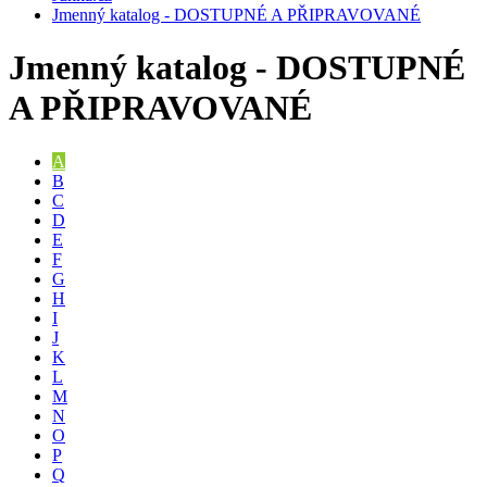
Jmenný katalog - DOSTUPNÉ A PŘIPRAVOVANÉ
Jmenný katalog - DOSTUPNÉ
A PŘIPRAVOVANÉ
A
B
C
D
E
F
G
H
I
J
K
L
M
N
O
P
Q