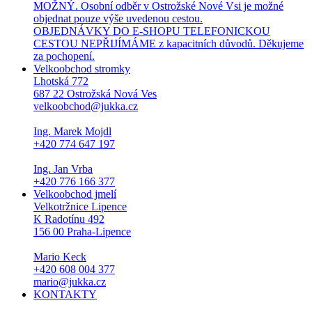
MOŽNÝ. Osobní odběr v Ostrožské Nové Vsi je možné
objednat pouze výše uvedenou cestou.
OBJEDNÁVKY DO E-SHOPU TELEFONICKOU
CESTOU NEPŘIJÍMÁME z kapacitních důvodů. Děkujeme
za pochopení.
Velkoobchod stromky
Lhotská 772
687 22 Ostrožská Nová Ves
velkoobchod@jukka.cz
Ing. Marek Mojdl
+420 774 647 197
Ing. Jan Vrba
+420 776 166 377
Velkoobchod jmelí
Velkotržnice Lipence
K Radotínu 492
156 00 Praha-Lipence
Mario Keck
+420 608 004 377
mario@jukka.cz
KONTAKTY