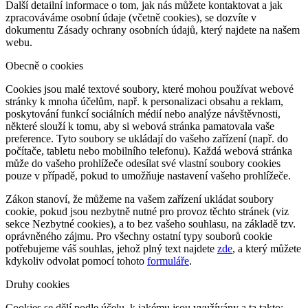
Další detailní informace o tom, jak nás můžete kontaktovat a jak
zpracováváme osobní údaje (včetně cookies), se dozvíte v
dokumentu Zásady ochrany osobních údajů, který najdete na našem
webu.
Obecně o cookies
Cookies jsou malé textové soubory, které mohou používat webové
stránky k mnoha účelům, např. k personalizaci obsahu a reklam,
poskytování funkcí sociálních médií nebo analýze návštěvnosti,
některé slouží k tomu, aby si webová stránka pamatovala vaše
preference. Tyto soubory se ukládají do vašeho zařízení (např. do
počítače, tabletu nebo mobilního telefonu). Každá webová stránka
může do vašeho prohlížeče odesílat své vlastní soubory cookies
pouze v případě, pokud to umožňuje nastavení vašeho prohlížeče.
Zákon stanoví, že můžeme na vašem zařízení ukládat soubory
cookie, pokud jsou nezbytně nutné pro provoz těchto stránek (viz
sekce Nezbytné cookies), a to bez vašeho souhlasu, na základě tzv.
oprávněného zájmu. Pro všechny ostatní typy souborů cookie
potřebujeme váš souhlas, jehož plný text najdete
zde
, a který můžete
kdykoliv odvolat pomocí tohoto
formuláře
.
Druhy cookies
Cookies se dělí podle účelu, k jakému jsou využívány a ta takto: