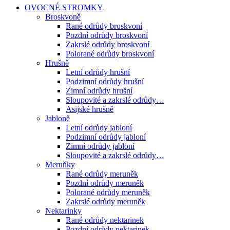
OVOCNÉ STROMKY
Broskvoně
Rané odrůdy broskvoní
Pozdní odrůdy broskvoní
Zakrslé odrůdy broskvoní
Polorané odrůdy broskvoní
Hrušně
Letní odrůdy hrušní
Podzimní odrůdy hrušní
Zimní odrůdy hrušní
Sloupovité a zakrslé odrůdy…
Asijské hrušně
Jabloně
Letní odrůdy jabloní
Podzimní odrůdy jabloní
Zimní odrůdy jabloní
Sloupovité a zakrslé odrůdy…
Meruňky
Rané odrůdy meruněk
Pozdní odrůdy meruněk
Polorané odrůdy meruněk
Zakrslé odrůdy meruněk
Nektarinky
Rané odrůdy nektarinek
Pozdní odrůdy nektarinek