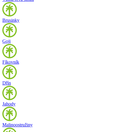
Brusinky
Goji
Fíkovník
Dřín
Jahody
Malinoostružiny