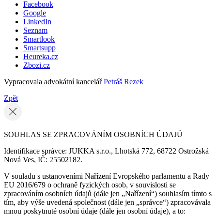
Facebook
Google
LinkedIn
Seznam
Smartlook
Smartsupp
Heureka.cz
Zbozi.cz
Vypracovala advokátní kancelář
Petráš Rezek
Zpět
SOUHLAS SE ZPRACOVÁNÍM OSOBNÍCH ÚDAJŮ
Identifikace správce: JUKKA s.r.o., Lhotská 772, 68722 Ostrožská
Nová Ves, IČ: 25502182.
V souladu s ustanoveními Nařízení Evropského parlamentu a Rady
EU 2016/679 o ochraně fyzických osob, v souvislosti se
zpracováním osobních údajů (dále jen „Nařízení“) souhlasím tímto s
tím, aby výše uvedená společnost (dále jen „správce“) zpracovávala
mnou poskytnuté osobní údaje (dále jen osobní údaje), a to: