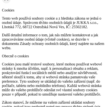
Cookies
Tento web používá soubory cookie a z hlediska zákona se jedná o
osobní údaje. Správcem těchto osobních údajů je JUKKA s.r.o.,
Lhotská 772, 68722 Ostrožská Nová Ves, IČ: 25502182.
Další detailní informace o tom, jak nás můžete kontaktovat a jak
zpracováváme osobní údaje (včetně cookies), se dozvíte v
dokumentu Zásady ochrany osobních údajů, který najdete na našem
webu.
Obecně o cookies
Cookies jsou malé textové soubory, které mohou používat webové
stránky k mnoha účelům, např. k personalizaci obsahu a reklam,
poskytování funkcí sociálních médií nebo analýze návštěvnosti,
některé slouží k tomu, aby si webová stránka pamatovala vaše
preference. Tyto soubory se ukládají do vašeho zařízení (např. do
počítače, tabletu nebo mobilního telefonu). Každá webová stránka
může do vašeho prohlížeče odesílat své vlastní soubory cookies
pouze v případě, pokud to umožňuje nastavení vašeho prohlížeče.
Zákon stanoví, že můžeme na vašem zařízení ukládat soubory
cookie, pokud jsou nezbytně nutné pro provoz těchto stránek (viz