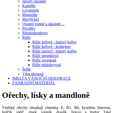
Javory okrasné
Kamélie
Levandule
Magnólie
Motýlí keř
Ostatní vonné a okrasné…
Pivoňky
Rhododendrony
Růže
Růže keřové - balený kořen
Růže keřové - kontejner
Růže pnoucí - balený kořen
Růže stromková
Růže svraskalá
Růže půdokryvná
Šeřík
Vrba okrasná
JMELÍ A VÁNOČNÍ DEKORACE
ZAHRADNÍ MATERIÁL
Ořechy, lísky a mandloně
Vlašské ořechy obsahují vitaminy E, B1, B6, kyselinu listovou,
hořčík, měď, zinek, vápník, draslík, železo a fosfor. Také