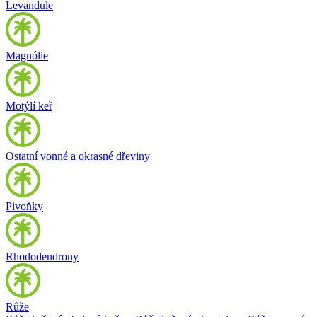
Levandule
Magnólie
Motýlí keř
Ostatní vonné a okrasné dřeviny
Pivoňky
Rhododendrony
Růže