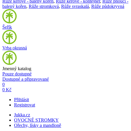
Růže keřové - balený kořen
,
Růže keřové - kontejner
,
Růže pnoucí -
balený kořen
,
Růže stromková
,
Růže svraskalá
,
Růže půdokryvná
Šeřík
Vrba okrasná
Jmenný katalog
Pouze dostupné
Dostupné a připravované
0
0 Kč
Přihlásit
Registrovat
Jukka.cz
OVOCNÉ STROMKY
Ořechy, lísky a mandloně