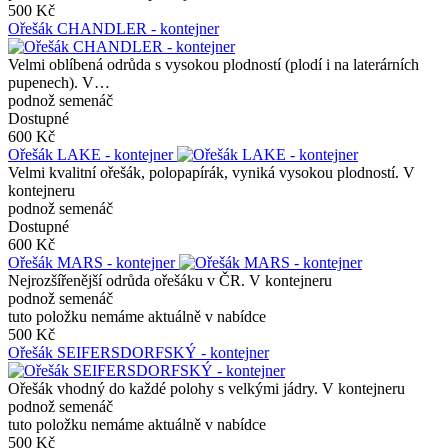
500 Kč
Ořešák CHANDLER - kontejner
Velmi oblíbená odrůda s vysokou plodností (plodí i na laterárních
pupenech). V…
podnož semenáč
Dostupné
600 Kč
Ořešák LAKE - kontejner
Velmi kvalitní ořešák, polopapírák, vyniká vysokou plodností. V
kontejneru
podnož semenáč
Dostupné
600 Kč
Ořešák MARS - kontejner
Nejrozšířenější odrůda ořešáku v ČR. V kontejneru
podnož semenáč
tuto položku nemáme aktuálně v nabídce
500 Kč
Ořešák SEIFERSDORFSKÝ - kontejner
Ořešák vhodný do každé polohy s velkými jádry. V kontejneru
podnož semenáč
tuto položku nemáme aktuálně v nabídce
500 Kč