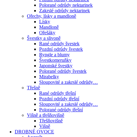
Polorané odrůdy nektarinek
Zakrslé odrůdy nektarinek
Ořechy, lísky a mandloně
Lísky
Mandloně
Ořešáky
Švestky a slivoně
Rané odrůdy švestek
Pozdní odrůdy švestek
Ryngle a blumy
Švestkomeruňky
Japonské švestky
Polorané odrůdy švestek
Mirabelky
Sloupovité a zakrslé odrůdy…
Třešně
Rané odrůdy třešní
Pozdní odrůdy třešní
Sloupovité a zakrslé odrůdy…
Polorané odrůdy třešní
Višně a třešňovišně
Třešňovišně
Višně
DROBNÉ OVOCE