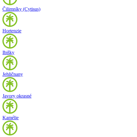
Čilimníky (Cytisus)
Hortenzie
Ibišky
Jehličnany
Javory okrasné
Kamélie