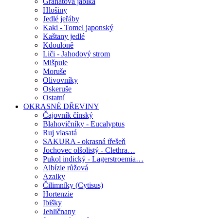
Granátová jablka
Hlošiny
Jedlé jeřáby
Kaki - Tomel japonský
Kaštany jedlé
Kdouloně
Liči - Jahodový strom
Mišpule
Moruše
Olivovníky
Oskeruše
Ostatní
OKRASNÉ DŘEVINY
Čajovník čínský
Blahovičníky - Eucalyptus
Ruj vlasatá
SAKURA - okrasná třešeň
Jochovec olšolistý - Clethra…
Pukol indický - Lagerstroemia…
Albízie růžová
Azalky
Čilimníky (Cytisus)
Hortenzie
Ibišky
Jehličnany