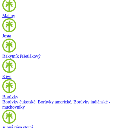
Maliny
Josta
Rakytník řešetlákový
Kiwi
Borůvky
Borůvky čukotské
,
Borůvky americké
,
Borůvky indiánské -
muchovníky
Vinná réva stolní