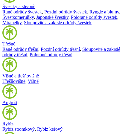
Švestky a slivoně
Rané odrůdy švestek
,
Pozdní odrůdy švestek
,
Ryngle a blumy
,
Švestkomeruňky
,
Japonské švestky
,
Polorané odrůdy švestek
,
Mirabelky
,
Sloupovité a zakrslé odrůdy švestek
Třešně
Rané odrůdy třešní
,
Pozdní odrůdy třešní
,
Sloupovité a zakrslé
odrůdy třešní
,
Polorané odrůdy třešní
Višně a třešňovišně
Třešňovišně
,
Višně
Angrešt
Rybíz
Rybíz stromkový
,
Rybíz keřový