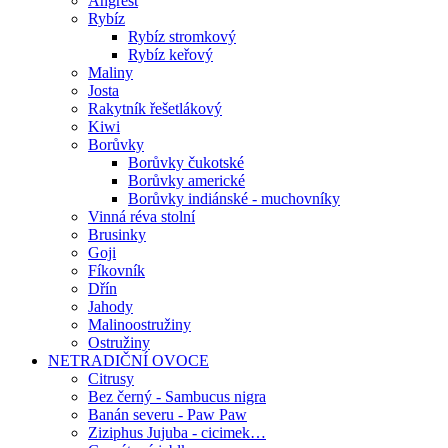
Angrešt
Rybíz
Rybíz stromkový
Rybíz keřový
Maliny
Josta
Rakytník řešetlákový
Kiwi
Borůvky
Borůvky čukotské
Borůvky americké
Borůvky indiánské - muchovníky
Vinná réva stolní
Brusinky
Goji
Fíkovník
Dřín
Jahody
Malinoostružiny
Ostružiny
NETRADIČNÍ OVOCE
Citrusy
Bez černý - Sambucus nigra
Banán severu - Paw Paw
Ziziphus Jujuba - cicimek…