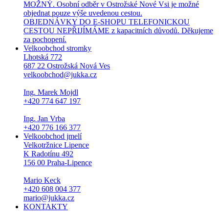
MOŽNÝ. Osobní odběr v Ostrožské Nové Vsi je možné
objednat pouze výše uvedenou cestou.
OBJEDNÁVKY DO E-SHOPU TELEFONICKOU
CESTOU NEPŘIJÍMÁME z kapacitních důvodů. Děkujeme
za pochopení.
Velkoobchod stromky
Lhotská 772
687 22 Ostrožská Nová Ves
velkoobchod@jukka.cz
Ing. Marek Mojdl
+420 774 647 197
Ing. Jan Vrba
+420 776 166 377
Velkoobchod jmelí
Velkotržnice Lipence
K Radotínu 492
156 00 Praha-Lipence
Mario Keck
+420 608 004 377
mario@jukka.cz
KONTAKTY