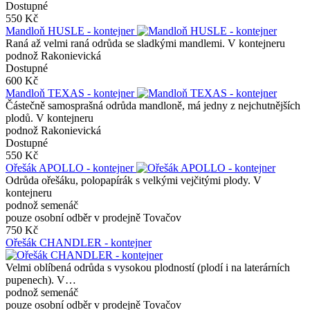
Dostupné
550 Kč
Mandloň HUSLE - kontejner
Raná až velmi raná odrůda se sladkými mandlemi. V kontejneru
podnož Rakonievická
Dostupné
600 Kč
Mandloň TEXAS - kontejner
Částečně samosprašná odrůda mandloně, má jedny z nejchutnějších
plodů. V kontejneru
podnož Rakonievická
Dostupné
550 Kč
Ořešák APOLLO - kontejner
Odrůda ořešáku, polopapírák s velkými vejčitými plody. V
kontejneru
podnož semenáč
pouze osobní odběr v prodejně Tovačov
750 Kč
Ořešák CHANDLER - kontejner
Velmi oblíbená odrůda s vysokou plodností (plodí i na laterárních
pupenech). V…
podnož semenáč
pouze osobní odběr v prodejně Tovačov