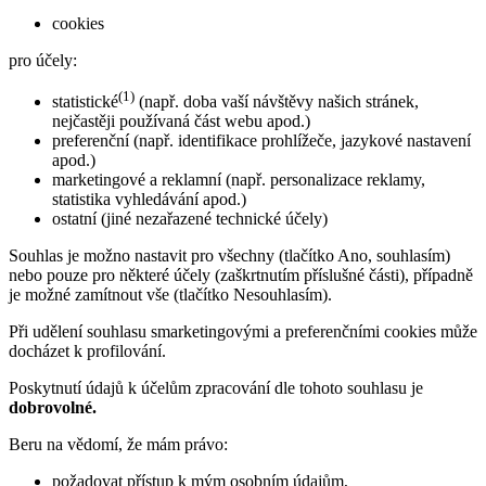
cookies
pro účely:
(1)
statistické
(např. doba vaší návštěvy našich stránek,
nejčastěji používaná část webu apod.)
preferenční (např. identifikace prohlížeče, jazykové nastavení
apod.)
marketingové a reklamní (např. personalizace reklamy,
statistika vyhledávání apod.)
ostatní (jiné nezařazené technické účely)
Souhlas je možno nastavit pro všechny (tlačítko Ano, souhlasím)
nebo pouze pro některé účely (zaškrtnutím příslušné části), případně
je možné zamítnout vše (tlačítko Nesouhlasím).
Při udělení souhlasu smarketingovými a preferenčními cookies může
docházet k profilování.
Poskytnutí údajů k účelům zpracování dle tohoto souhlasu je
dobrovolné.
Beru na vědomí, že mám právo:
požadovat přístup k mým osobním údajům,