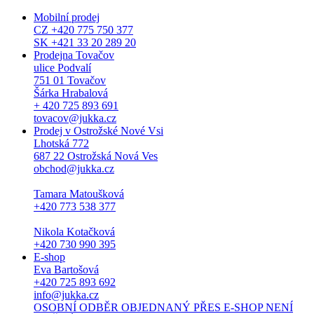
Mobilní prodej
CZ +420 775 750 377
SK +421 33 20 289 20
Prodejna Tovačov
ulice Podvalí
751 01 Tovačov
Šárka Hrabalová
+ 420 725 893 691
tovacov@jukka.cz
Prodej v Ostrožské Nové Vsi
Lhotská 772
687 22 Ostrožská Nová Ves
obchod@jukka.cz
Tamara Matoušková
+420 773 538 377
Nikola Kotačková
+420 730 990 395
E-shop
Eva Bartošová
+420 725 893 692
info@jukka.cz
OSOBNÍ ODBĚR OBJEDNANÝ PŘES E-SHOP NENÍ