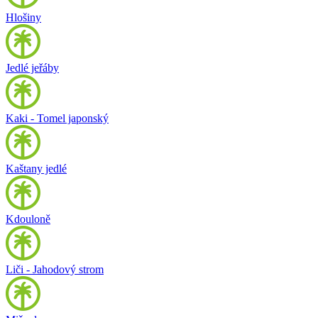
Hlošiny
Jedlé jeřáby
Kaki - Tomel japonský
Kaštany jedlé
Kdouloně
Liči - Jahodový strom