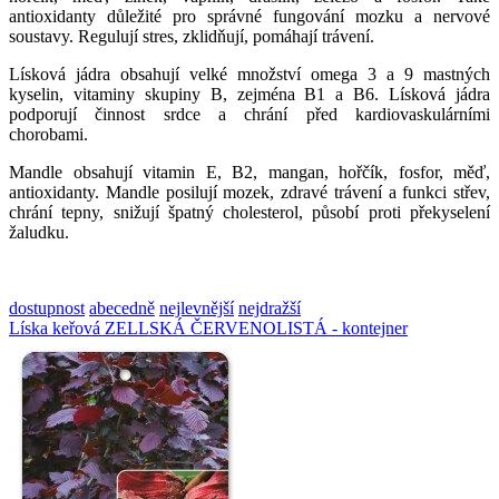
antioxidanty důležité pro správné fungování mozku a nervové
soustavy. Regulují stres, zklidňují, pomáhají trávení.
Lísková jádra obsahují velké množství omega 3 a 9 mastných
kyselin, vitaminy skupiny B, zejména B1 a B6. Lísková jádra
podporují činnost srdce a chrání před kardiovaskulárními
chorobami.
Mandle obsahují vitamin E, B2, mangan, hořčík, fosfor, měď,
antioxidanty. Mandle posilují mozek, zdravé trávení a funkci střev,
chrání tepny, snižují špatný cholesterol, působí proti překyselení
žaludku.
dostupnost
abecedně
nejlevnější
nejdražší
Líska keřová ZELLSKÁ ČERVENOLISTÁ - kontejner