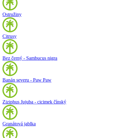
Ostružiny
Citrusy
Bez černý - Sambucus nigra
Banán severu - Paw Paw
Ziziphus Jujuba - cicimek čínský
Granátová jablka