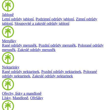
Jabloně
Letní odrůdy jabloní
,
Podzimní odrůdy jabloní
,
Zimní odrůdy
jabloní
,
Sloupovité a zakrslé odrůdy jabloní
Meruňky
Rané odrůdy meruněk
,
Pozdní odrůdy meruněk
,
Polorané odrůdy
meruněk
,
Zakrslé odrůdy meruněk
Nektarinky
Rané odrůdy nektarinek
,
Pozdní odrůdy nektarinek
,
Polorané
odrůdy nektarinek
,
Zakrslé odrůdy nektarinek
Ořechy, lísky a mandloně
Lísky
,
Mandloně
,
Ořešáky