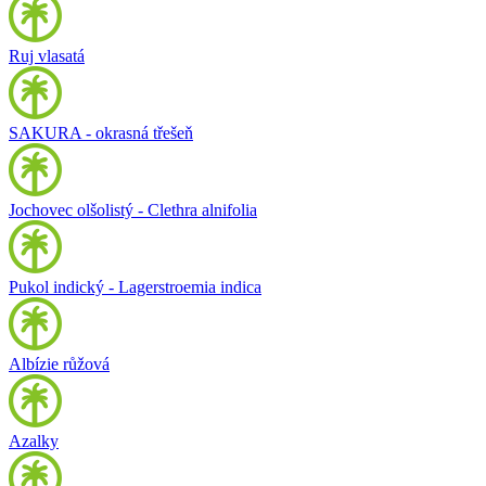
Ruj vlasatá
SAKURA - okrasná třešeň
Jochovec olšolistý - Clethra alnifolia
Pukol indický - Lagerstroemia indica
Albízie růžová
Azalky