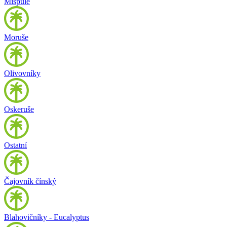
Mišpule
Moruše
Olivovníky
Oskeruše
Ostatní
Čajovník čínský
Blahovičníky - Eucalyptus