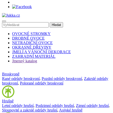
OVOCNÉ STROMKY
DROBNÉ OVOCE
NETRADIČNÍ OVOCE
OKRASNÉ DŘEVINY
JMELÍ A VÁNOČNÍ DEKORACE
ZAHRADNÍ MATERIÁL
Jmenný katalog
Broskvoně
Rané odrůdy broskvoní
,
Pozdní odrůdy broskvoní
,
Zakrslé odrůdy
broskvoní
,
Polorané odrůdy broskvoní
Hrušně
Letní odrůdy hrušní
,
Podzimní odrůdy hrušní
,
Zimní odrůdy hrušní
,
Sloupovité a zakrslé odrůdy hrušní
,
Asijské hrušně