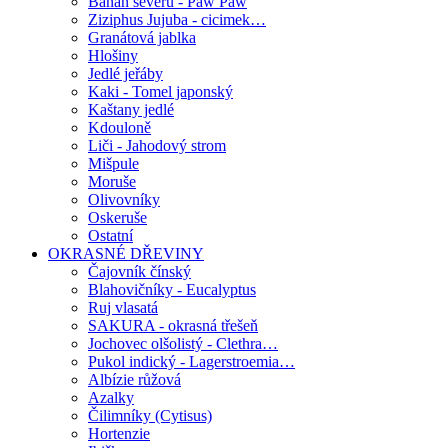
Banán severu - Paw Paw
Ziziphus Jujuba - cicimek…
Granátová jablka
Hlošiny
Jedlé jeřáby
Kaki - Tomel japonský
Kaštany jedlé
Kdouloně
Liči - Jahodový strom
Mišpule
Moruše
Olivovníky
Oskeruše
Ostatní
OKRASNÉ DŘEVINY
Čajovník čínský
Blahovičníky - Eucalyptus
Ruj vlasatá
SAKURA - okrasná třešeň
Jochovec olšolistý - Clethra…
Pukol indický - Lagerstroemia…
Albízie růžová
Azalky
Čilimníky (Cytisus)
Hortenzie