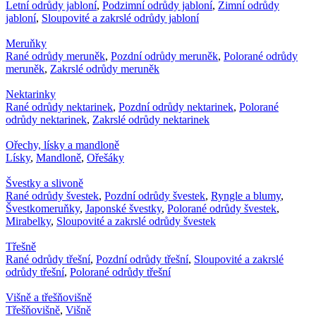
Letní odrůdy jabloní
,
Podzimní odrůdy jabloní
,
Zimní odrůdy
jabloní
,
Sloupovité a zakrslé odrůdy jabloní
Meruňky
Rané odrůdy meruněk
,
Pozdní odrůdy meruněk
,
Polorané odrůdy
meruněk
,
Zakrslé odrůdy meruněk
Nektarinky
Rané odrůdy nektarinek
,
Pozdní odrůdy nektarinek
,
Polorané
odrůdy nektarinek
,
Zakrslé odrůdy nektarinek
Ořechy, lísky a mandloně
Lísky
,
Mandloně
,
Ořešáky
Švestky a slivoně
Rané odrůdy švestek
,
Pozdní odrůdy švestek
,
Ryngle a blumy
,
Švestkomeruňky
,
Japonské švestky
,
Polorané odrůdy švestek
,
Mirabelky
,
Sloupovité a zakrslé odrůdy švestek
Třešně
Rané odrůdy třešní
,
Pozdní odrůdy třešní
,
Sloupovité a zakrslé
odrůdy třešní
,
Polorané odrůdy třešní
Višně a třešňovišně
Třešňovišně
,
Višně