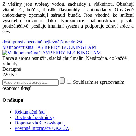
Z většiny jsou tvořeny vodou, sacharidy a vlákninou. Obsahují
vitamin C, hořčík, draslík, flavonoidy a antioxidanty. Obsažené
antioxidanty zpomalují stárnutí buněk. Jsou vhodné ke snížení
vysokého krevního tlaku. Konzumace malinoostružin působí
protizánětlivě, posiluje imunitní systém a podporuje zdraví srdce a
cév.
dostupnost
abecedně
nejlevnější
nejdražší
Malinoostružina TAYBERRY BUCKINGHAM
Barva a aroma ostružin, sladká chuť malin. Nenáročná, do každé
zahrady
Dostupné
220 Kč
Souhlasím se zpracováním
osobních údajů
O nákupu
Reklamační řád
Obchodní podmínky
Doprava zboží z e-shopu
Povinné informace UKZÚZ