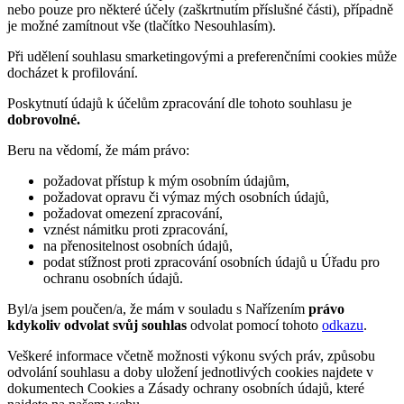
nebo pouze pro některé účely (zaškrtnutím příslušné části), případně
je možné zamítnout vše (tlačítko Nesouhlasím).
Při udělení souhlasu smarketingovými a preferenčními cookies může
docházet k profilování.
Poskytnutí údajů k účelům zpracování dle tohoto souhlasu je
dobrovolné.
Beru na vědomí, že mám právo:
požadovat přístup k mým osobním údajům,
požadovat opravu či výmaz mých osobních údajů,
požadovat omezení zpracování,
vznést námitku proti zpracování,
na přenositelnost osobních údajů,
podat stížnost proti zpracování osobních údajů u Úřadu pro
ochranu osobních údajů.
Byl/a jsem poučen/a, že mám v souladu s Nařízením
právo
kdykoliv odvolat svůj souhlas
odvolat pomocí tohoto
odkazu
.
Veškeré informace včetně možnosti výkonu svých práv, způsobu
odvolání souhlasu a doby uložení jednotlivých cookies najdete v
dokumentech Cookies a Zásady ochrany osobních údajů, které