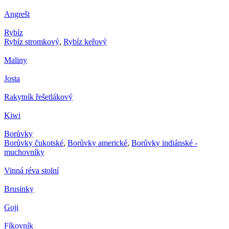
Angrešt
Rybíz
Rybíz stromkový
,
Rybíz keřový
Maliny
Josta
Rakytník řešetlákový
Kiwi
Borůvky
Borůvky čukotské
,
Borůvky americké
,
Borůvky indiánské -
muchovníky
Vinná réva stolní
Brusinky
Goji
Fíkovník