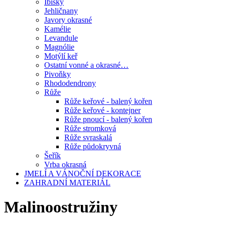
Ibišky
Jehličnany
Javory okrasné
Kamélie
Levandule
Magnólie
Motýlí keř
Ostatní vonné a okrasné…
Pivoňky
Rhododendrony
Růže
Růže keřové - balený kořen
Růže keřové - kontejner
Růže pnoucí - balený kořen
Růže stromková
Růže svraskalá
Růže půdokryvná
Šeřík
Vrba okrasná
JMELÍ A VÁNOČNÍ DEKORACE
ZAHRADNÍ MATERIÁL
Malinoostružiny