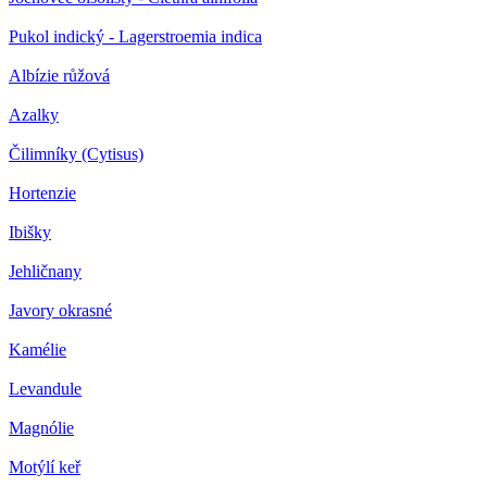
Pukol indický - Lagerstroemia indica
Albízie růžová
Azalky
Čilimníky (Cytisus)
Hortenzie
Ibišky
Jehličnany
Javory okrasné
Kamélie
Levandule
Magnólie
Motýlí keř