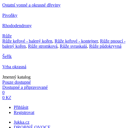
Ostatní vonné a okrasné dřeviny
Pivoňky
Rhododendrony
Růže
Růže keřové - balený kořen
,
Růže keřové - kontejner
,
Růže pnoucí -
balený kořen
,
Růže stromková
,
Růže svraskalá
,
Růže půdokryvná
Šeřík
Vrba okrasná
Jmenný katalog
Pouze dostupné
Dostupné a připravované
0
0 Kč
Přihlásit
Registrovat
Jukka.cz
DROBNÉ OVOCE