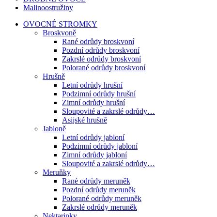
Malinoostružiny
OVOCNÉ STROMKY
Broskvoně
Rané odrůdy broskvoní
Pozdní odrůdy broskvoní
Zakrslé odrůdy broskvoní
Polorané odrůdy broskvoní
Hrušně
Letní odrůdy hrušní
Podzimní odrůdy hrušní
Zimní odrůdy hrušní
Sloupovité a zakrslé odrůdy…
Asijské hrušně
Jabloně
Letní odrůdy jabloní
Podzimní odrůdy jabloní
Zimní odrůdy jabloní
Sloupovité a zakrslé odrůdy…
Meruňky
Rané odrůdy meruněk
Pozdní odrůdy meruněk
Polorané odrůdy meruněk
Zakrslé odrůdy meruněk
Nektarinky