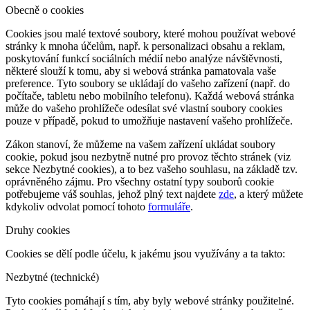
Obecně o cookies
Cookies jsou malé textové soubory, které mohou používat webové
stránky k mnoha účelům, např. k personalizaci obsahu a reklam,
poskytování funkcí sociálních médií nebo analýze návštěvnosti,
některé slouží k tomu, aby si webová stránka pamatovala vaše
preference. Tyto soubory se ukládají do vašeho zařízení (např. do
počítače, tabletu nebo mobilního telefonu). Každá webová stránka
může do vašeho prohlížeče odesílat své vlastní soubory cookies
pouze v případě, pokud to umožňuje nastavení vašeho prohlížeče.
Zákon stanoví, že můžeme na vašem zařízení ukládat soubory
cookie, pokud jsou nezbytně nutné pro provoz těchto stránek (viz
sekce Nezbytné cookies), a to bez vašeho souhlasu, na základě tzv.
oprávněného zájmu. Pro všechny ostatní typy souborů cookie
potřebujeme váš souhlas, jehož plný text najdete
zde
, a který můžete
kdykoliv odvolat pomocí tohoto
formuláře
.
Druhy cookies
Cookies se dělí podle účelu, k jakému jsou využívány a ta takto:
Nezbytné (technické)
Tyto cookies pomáhají s tím, aby byly webové stránky použitelné.