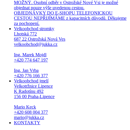
MOŽNÝ. Osobní odběr v Ostrožské Nové Vsi je možné
objednat pouze výše uvedenou cestou.
OBJEDNÁVKY DO E-SHOPU TELEFONICKOU
CESTOU NEPŘIJÍMÁME z kapacitních důvodů. Děkujeme
za pochopení.
Velkoobchod stromky
Lhotská 772
687 22 Ostrožská Nová Ves
velkoobchod@jukka.cz
Ing. Marek Mojdl
+420 774 647 197
Ing. Jan Vrba
+420 776 166 377
Velkoobchod jmelí
Velkotržnice Lipence
K Radotínu 492
156 00 Praha-Lipence
Mario Keck
+420 608 004 377
mario@jukka.cz
KONTAKTY