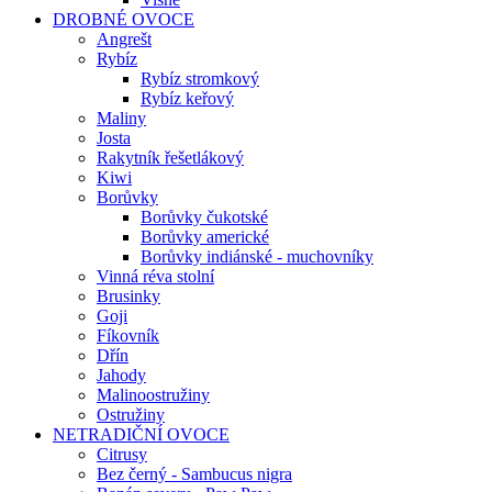
DROBNÉ OVOCE
Angrešt
Rybíz
Rybíz stromkový
Rybíz keřový
Maliny
Josta
Rakytník řešetlákový
Kiwi
Borůvky
Borůvky čukotské
Borůvky americké
Borůvky indiánské - muchovníky
Vinná réva stolní
Brusinky
Goji
Fíkovník
Dřín
Jahody
Malinoostružiny
Ostružiny
NETRADIČNÍ OVOCE
Citrusy
Bez černý - Sambucus nigra