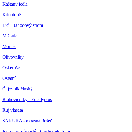
Kaštany jedlé
Kdouloně
Liči - Jahodový strom
Mišpule
Moruše
Olivovníky
Oskeruše
Ostatní
Čajovník čínský
Blahovičníky - Eucalyptus
Ruj vlasatá
SAKURA - okrasná třešeň
Jochovec olšolistý - Clethra alnifolia