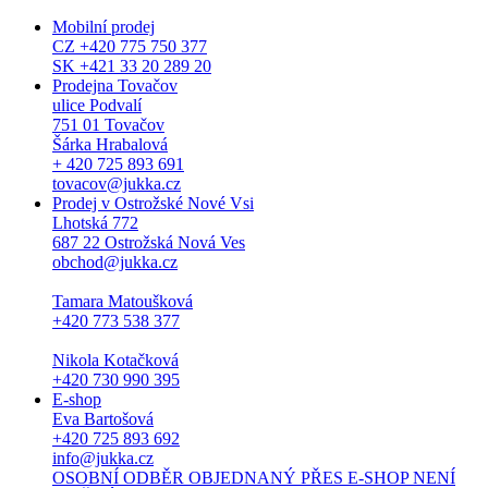
Mobilní prodej
CZ +420 775 750 377
SK +421 33 20 289 20
Prodejna Tovačov
ulice Podvalí
751 01 Tovačov
Šárka Hrabalová
+ 420 725 893 691
tovacov@jukka.cz
Prodej v Ostrožské Nové Vsi
Lhotská 772
687 22 Ostrožská Nová Ves
obchod@jukka.cz
Tamara Matoušková
+420 773 538 377
Nikola Kotačková
+420 730 990 395
E-shop
Eva Bartošová
+420 725 893 692
info@jukka.cz
OSOBNÍ ODBĚR OBJEDNANÝ PŘES E-SHOP NENÍ