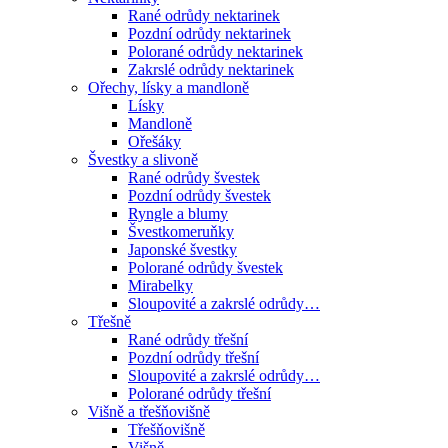
Rané odrůdy nektarinek
Pozdní odrůdy nektarinek
Polorané odrůdy nektarinek
Zakrslé odrůdy nektarinek
Ořechy, lísky a mandloně
Lísky
Mandloně
Ořešáky
Švestky a slivoně
Rané odrůdy švestek
Pozdní odrůdy švestek
Ryngle a blumy
Švestkomeruňky
Japonské švestky
Polorané odrůdy švestek
Mirabelky
Sloupovité a zakrslé odrůdy…
Třešně
Rané odrůdy třešní
Pozdní odrůdy třešní
Sloupovité a zakrslé odrůdy…
Polorané odrůdy třešní
Višně a třešňovišně
Třešňovišně
Višně