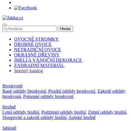
OVOCNÉ STROMKY
DROBNÉ OVOCE
NETRADIČNÍ OVOCE
OKRASNÉ DŘEVINY
JMELÍ A VÁNOČNÍ DEKORACE
ZAHRADNÍ MATERIÁL
Jmenný katalog
Broskvoně
Rané odrůdy broskvoní
,
Pozdní odrůdy broskvoní
,
Zakrslé odrůdy
broskvoní
,
Polorané odrůdy broskvoní
Hrušně
Letní odrůdy hrušní
,
Podzimní odrůdy hrušní
,
Zimní odrůdy hrušní
,
Sloupovité a zakrslé odrůdy hrušní
,
Asijské hrušně
Jabloně