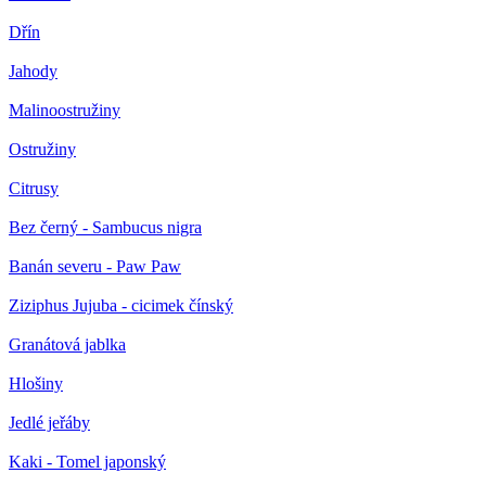
Dřín
Jahody
Malinoostružiny
Ostružiny
Citrusy
Bez černý - Sambucus nigra
Banán severu - Paw Paw
Ziziphus Jujuba - cicimek čínský
Granátová jablka
Hlošiny
Jedlé jeřáby
Kaki - Tomel japonský