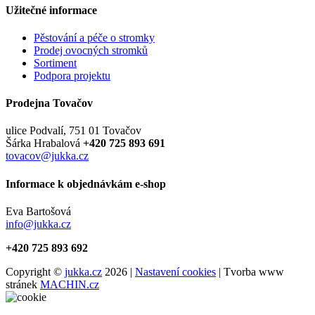
Užitečné informace
Pěstování a péče o stromky
Prodej ovocných stromků
Sortiment
Podpora projektu
Prodejna Tovačov
ulice Podvalí, 751 01 Tovačov
Šárka Hrabalová
+420 725 893 691
tovacov@jukka.cz
Informace k objednávkám e-shop
Eva Bartošová
info@jukka.cz
+420 725 893 692
Copyright ©
jukka.cz
2026 |
Nastavení cookies
| Tvorba www
stránek
MACHIN.cz