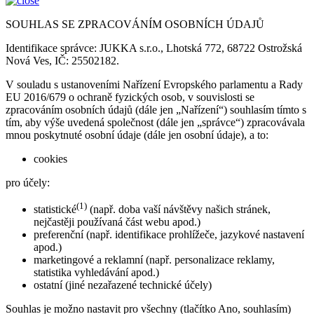
SOUHLAS SE ZPRACOVÁNÍM OSOBNÍCH ÚDAJŮ
Identifikace správce: JUKKA s.r.o., Lhotská 772, 68722 Ostrožská
Nová Ves, IČ: 25502182.
V souladu s ustanoveními Nařízení Evropského parlamentu a Rady
EU 2016/679 o ochraně fyzických osob, v souvislosti se
zpracováním osobních údajů (dále jen „Nařízení“) souhlasím tímto s
tím, aby výše uvedená společnost (dále jen „správce“) zpracovávala
mnou poskytnuté osobní údaje (dále jen osobní údaje), a to:
cookies
pro účely:
(1)
statistické
(např. doba vaší návštěvy našich stránek,
nejčastěji používaná část webu apod.)
preferenční (např. identifikace prohlížeče, jazykové nastavení
apod.)
marketingové a reklamní (např. personalizace reklamy,
statistika vyhledávání apod.)
ostatní (jiné nezařazené technické účely)
Souhlas je možno nastavit pro všechny (tlačítko Ano, souhlasím)