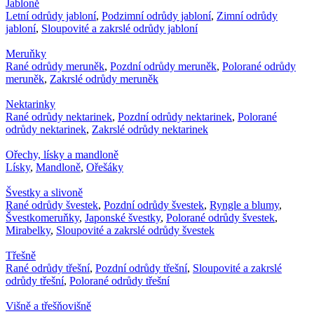
Jabloně
Letní odrůdy jabloní
,
Podzimní odrůdy jabloní
,
Zimní odrůdy
jabloní
,
Sloupovité a zakrslé odrůdy jabloní
Meruňky
Rané odrůdy meruněk
,
Pozdní odrůdy meruněk
,
Polorané odrůdy
meruněk
,
Zakrslé odrůdy meruněk
Nektarinky
Rané odrůdy nektarinek
,
Pozdní odrůdy nektarinek
,
Polorané
odrůdy nektarinek
,
Zakrslé odrůdy nektarinek
Ořechy, lísky a mandloně
Lísky
,
Mandloně
,
Ořešáky
Švestky a slivoně
Rané odrůdy švestek
,
Pozdní odrůdy švestek
,
Ryngle a blumy
,
Švestkomeruňky
,
Japonské švestky
,
Polorané odrůdy švestek
,
Mirabelky
,
Sloupovité a zakrslé odrůdy švestek
Třešně
Rané odrůdy třešní
,
Pozdní odrůdy třešní
,
Sloupovité a zakrslé
odrůdy třešní
,
Polorané odrůdy třešní
Višně a třešňovišně