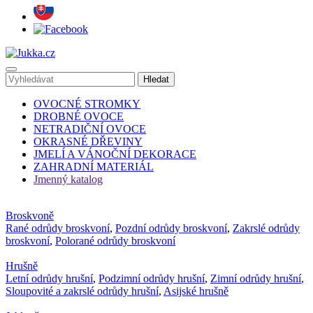
OVOCNÉ STROMKY
DROBNÉ OVOCE
NETRADIČNÍ OVOCE
OKRASNÉ DŘEVINY
JMELÍ A VÁNOČNÍ DEKORACE
ZAHRADNÍ MATERIÁL
Jmenný katalog
Broskvoně
Rané odrůdy broskvoní
,
Pozdní odrůdy broskvoní
,
Zakrslé odrůdy
broskvoní
,
Polorané odrůdy broskvoní
Hrušně
Letní odrůdy hrušní
,
Podzimní odrůdy hrušní
,
Zimní odrůdy hrušní
,
Sloupovité a zakrslé odrůdy hrušní
,
Asijské hrušně