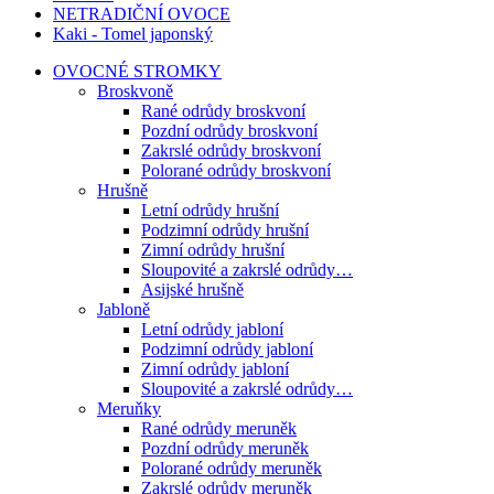
NETRADIČNÍ OVOCE
Kaki - Tomel japonský
OVOCNÉ STROMKY
Broskvoně
Rané odrůdy broskvoní
Pozdní odrůdy broskvoní
Zakrslé odrůdy broskvoní
Polorané odrůdy broskvoní
Hrušně
Letní odrůdy hrušní
Podzimní odrůdy hrušní
Zimní odrůdy hrušní
Sloupovité a zakrslé odrůdy…
Asijské hrušně
Jabloně
Letní odrůdy jabloní
Podzimní odrůdy jabloní
Zimní odrůdy jabloní
Sloupovité a zakrslé odrůdy…
Meruňky
Rané odrůdy meruněk
Pozdní odrůdy meruněk
Polorané odrůdy meruněk
Zakrslé odrůdy meruněk