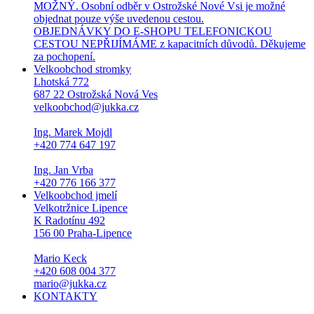
MOŽNÝ. Osobní odběr v Ostrožské Nové Vsi je možné
objednat pouze výše uvedenou cestou.
OBJEDNÁVKY DO E-SHOPU TELEFONICKOU
CESTOU NEPŘIJÍMÁME z kapacitních důvodů. Děkujeme
za pochopení.
Velkoobchod stromky
Lhotská 772
687 22 Ostrožská Nová Ves
velkoobchod@jukka.cz
Ing. Marek Mojdl
+420 774 647 197
Ing. Jan Vrba
+420 776 166 377
Velkoobchod jmelí
Velkotržnice Lipence
K Radotínu 492
156 00 Praha-Lipence
Mario Keck
+420 608 004 377
mario@jukka.cz
KONTAKTY