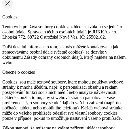
Cookies
Tento web používá soubory cookie a z hlediska zákona se jedná o
osobní údaje. Správcem těchto osobních údajů je JUKKA s.r.o.,
Lhotská 772, 68722 Ostrožská Nová Ves, IČ: 25502182.
Další detailní informace o tom, jak nás můžete kontaktovat a jak
zpracováváme osobní údaje (včetně cookies), se dozvíte v
dokumentu Zásady ochrany osobních údajů, který najdete na našem
webu.
Obecně o cookies
Cookies jsou malé textové soubory, které mohou používat webové
stránky k mnoha účelům, např. k personalizaci obsahu a reklam,
poskytování funkcí sociálních médií nebo analýze návštěvnosti,
některé slouží k tomu, aby si webová stránka pamatovala vaše
preference. Tyto soubory se ukládají do vašeho zařízení (např. do
počítače, tabletu nebo mobilního telefonu). Každá webová stránka
může do vašeho prohlížeče odesílat své vlastní soubory cookies
pouze v případě, pokud to umožňuje nastavení vašeho prohlížeče.
Zákon stanoví, že můžeme na vašem zařízení ukládat soubory