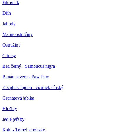
Fíkovník
Dřín
Jahody
Malinoostružiny
Ostružiny
Citrusy
Bez černý - Sambucus nigra
Banán severu - Paw Paw
Ziziphus Jujuba - cicimek čínský
Granátová jablka
Hlošiny
Jedlé jeřáby
Kaki - Tomel japonský