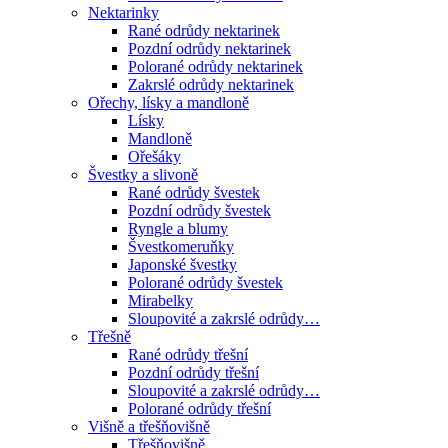
Nektarinky
Rané odrůdy nektarinek
Pozdní odrůdy nektarinek
Polorané odrůdy nektarinek
Zakrslé odrůdy nektarinek
Ořechy, lísky a mandloně
Lísky
Mandloně
Ořešáky
Švestky a slivoně
Rané odrůdy švestek
Pozdní odrůdy švestek
Ryngle a blumy
Švestkomeruňky
Japonské švestky
Polorané odrůdy švestek
Mirabelky
Sloupovité a zakrslé odrůdy…
Třešně
Rané odrůdy třešní
Pozdní odrůdy třešní
Sloupovité a zakrslé odrůdy…
Polorané odrůdy třešní
Višně a třešňovišně
Třešňovišně