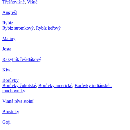
Třešňovišně
,
Višně
Angrešt
Rybíz
Rybíz stromkový
,
Rybíz keřový
Maliny
Josta
Rakytník řešetlákový
Kiwi
Borůvky
Borůvky čukotské
,
Borůvky americké
,
Borůvky indiánské -
muchovníky
Vinná réva stolní
Brusinky
Goji