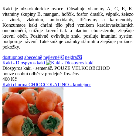
Kaki je nízkokalorické ovoce. Obsahuje vitaminy A, C, E, K,
vitaminy skupiny B, mangan, hořčík, fosfor, draslík, vápník, železo
a zinek, vlákninu, antioxidanty, tříšloviny a karotenoidy.
Konzumace kaki chrání tělo před vznikem kardiovaskulárních
onemocnění, snižuje krevní tlak a hladinu cholesterolu, zlepšuje
krevní oběh. Pozitivně ovlivňuje zrak, posiluje imunitní systém,
podporuje trávení. Také snižuje známky stárnutí a zlepšuje pružnost
pokožky.
dostupnost
abecedně
nejlevnější
nejdražší
Kaki - Diospyros kaki
Diospyros kaki - semenáč. POUZE VELKOOBCHOD
pouze osobní odběr v prodejně Tovačov
400 Kč
Kaki churma CHIOCCOLATINO - kontejner