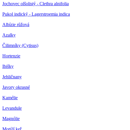
Jochovec olšolistý - Clethra alnifolia
Pukol indický - Lagerstroemia indica
Albízie růžová
Azalky
Čilimníky (Cytisus)
Hortenzie
Ibišky
Jehličnany
Javory okrasné
Kamélie
Levandule
Magnólie
Motýlí keř