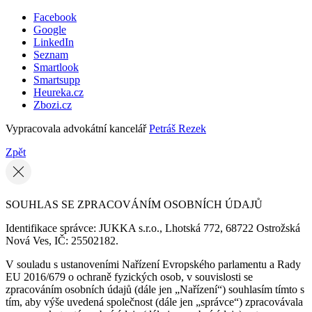
Facebook
Google
LinkedIn
Seznam
Smartlook
Smartsupp
Heureka.cz
Zbozi.cz
Vypracovala advokátní kancelář
Petráš Rezek
Zpět
SOUHLAS SE ZPRACOVÁNÍM OSOBNÍCH ÚDAJŮ
Identifikace správce: JUKKA s.r.o., Lhotská 772, 68722 Ostrožská
Nová Ves, IČ: 25502182.
V souladu s ustanoveními Nařízení Evropského parlamentu a Rady
EU 2016/679 o ochraně fyzických osob, v souvislosti se
zpracováním osobních údajů (dále jen „Nařízení“) souhlasím tímto s
tím, aby výše uvedená společnost (dále jen „správce“) zpracovávala