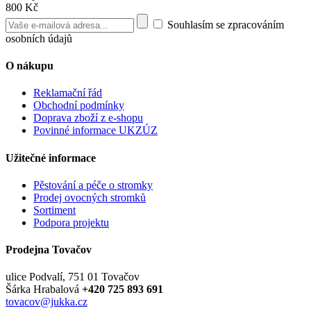
800 Kč
Souhlasím se zpracováním
osobních údajů
O nákupu
Reklamační řád
Obchodní podmínky
Doprava zboží z e-shopu
Povinné informace UKZÚZ
Užitečné informace
Pěstování a péče o stromky
Prodej ovocných stromků
Sortiment
Podpora projektu
Prodejna Tovačov
ulice Podvalí, 751 01 Tovačov
Šárka Hrabalová
+420 725 893 691
tovacov@jukka.cz