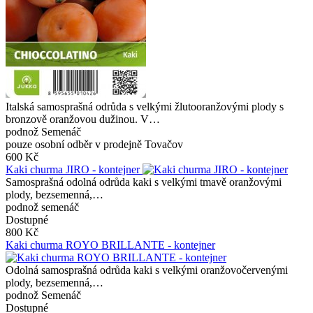
Italská samosprašná odrůda s velkými žlutooranžovými plody s
bronzově oranžovou dužinou. V…
podnož Semenáč
pouze osobní odběr v prodejně Tovačov
600 Kč
Kaki churma JIRO - kontejner
Samosprašná odolná odrůda kaki s velkými tmavě oranžovými
plody, bezsemenná,…
podnož semenáč
Dostupné
800 Kč
Kaki churma ROYO BRILLANTE - kontejner
Odolná samosprašná odrůda kaki s velkými oranžovočervenými
plody, bezsemenná,…
podnož Semenáč
Dostupné