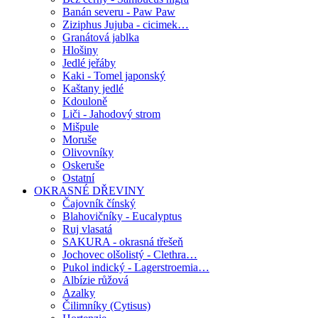
Banán severu - Paw Paw
Ziziphus Jujuba - cicimek…
Granátová jablka
Hlošiny
Jedlé jeřáby
Kaki - Tomel japonský
Kaštany jedlé
Kdouloně
Liči - Jahodový strom
Mišpule
Moruše
Olivovníky
Oskeruše
Ostatní
OKRASNÉ DŘEVINY
Čajovník čínský
Blahovičníky - Eucalyptus
Ruj vlasatá
SAKURA - okrasná třešeň
Jochovec olšolistý - Clethra…
Pukol indický - Lagerstroemia…
Albízie růžová
Azalky
Čilimníky (Cytisus)