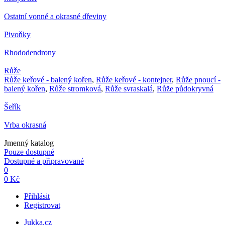
Ostatní vonné a okrasné dřeviny
Pivoňky
Rhododendrony
Růže
Růže keřové - balený kořen
,
Růže keřové - kontejner
,
Růže pnoucí -
balený kořen
,
Růže stromková
,
Růže svraskalá
,
Růže půdokryvná
Šeřík
Vrba okrasná
Jmenný katalog
Pouze dostupné
Dostupné a připravované
0
0 Kč
Přihlásit
Registrovat
Jukka.cz