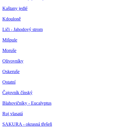
Kaštany jedlé
Kdouloně
Liči - Jahodový strom
Mišpule
Moruše
Olivovníky
Oskeruše
Ostatní
Čajovník čínský
Blahovičníky - Eucalyptus
Ruj vlasatá
SAKURA - okrasná třešeň