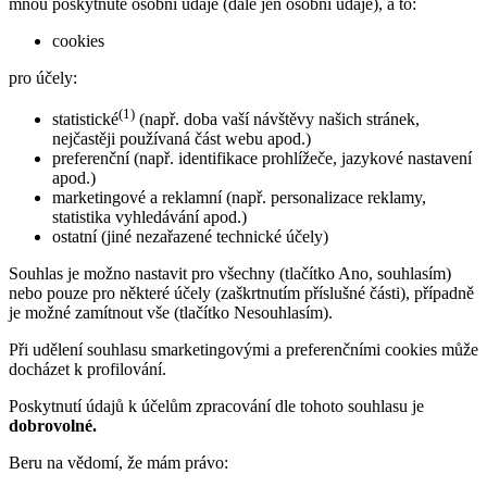
mnou poskytnuté osobní údaje (dále jen osobní údaje), a to:
cookies
pro účely:
(1)
statistické
(např. doba vaší návštěvy našich stránek,
nejčastěji používaná část webu apod.)
preferenční (např. identifikace prohlížeče, jazykové nastavení
apod.)
marketingové a reklamní (např. personalizace reklamy,
statistika vyhledávání apod.)
ostatní (jiné nezařazené technické účely)
Souhlas je možno nastavit pro všechny (tlačítko Ano, souhlasím)
nebo pouze pro některé účely (zaškrtnutím příslušné části), případně
je možné zamítnout vše (tlačítko Nesouhlasím).
Při udělení souhlasu smarketingovými a preferenčními cookies může
docházet k profilování.
Poskytnutí údajů k účelům zpracování dle tohoto souhlasu je
dobrovolné.
Beru na vědomí, že mám právo: