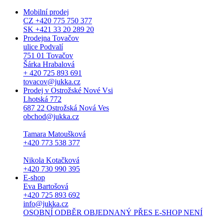
Mobilní prodej
CZ +420 775 750 377
SK +421 33 20 289 20
Prodejna Tovačov
ulice Podvalí
751 01 Tovačov
Šárka Hrabalová
+ 420 725 893 691
tovacov@jukka.cz
Prodej v Ostrožské Nové Vsi
Lhotská 772
687 22 Ostrožská Nová Ves
obchod@jukka.cz
Tamara Matoušková
+420 773 538 377
Nikola Kotačková
+420 730 990 395
E-shop
Eva Bartošová
+420 725 893 692
info@jukka.cz
OSOBNÍ ODBĚR OBJEDNANÝ PŘES E-SHOP NENÍ