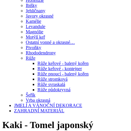
Hortenzie
Ibišky
Jehličnany
Javory okrasné
Kamélie
Levandule
Magnólie
Motýlí keř
Ostatní vonné a okrasné…
Pivoňky
Rhododendrony
Růže
Růže keřové - balený kořen
Růže keřové - kontejner
Růže pnoucí - balený kořen
Růže stromková
Růže svraskalá
Růže půdokryvná
Šeřík
Vrba okrasná
JMELÍ A VÁNOČNÍ DEKORACE
ZAHRADNÍ MATERIÁL
Kaki - Tomel japonský